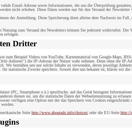
alide Email-Adresse sowie Informationen, die uns die Überprüfung gestatten,
werden nicht erhoben. Diese Daten werden nur für den Versand der Newsletter 
tum der Anmeldung. Diese Speicherung dient alleine dem Nachweis im Fall, da
n Nutzung zum Versand des Newsletters können Sie jederzeit widerrufen. Der W
en erfolgen.
en Dritter
, wie zum Beispiel Videos von YouTube, Kartenmaterial von Google-Maps, RSS
"Dritt-Anbieter") die IP-Adresse der Nutzer wahr nehmen. Denn ohne die IP-Adr
rlich. Wir bemühen uns nur solche Inhalte zu verwenden, deren jeweilige Anbiete
. für statistische Zwecke speichern. Soweit dies uns bekannt ist, klären wir die
 Nutzer (PC, Smartphone o.ä.) spezifische, auf das Gerät bezogene Information
deren dienen sie, um die statistische Daten der Webseitennutzung zu erfassen
owser verfügen eine Option mit der das Speichern von Cookies eingeschränkt od
 werden.
merikanische Seite
http://www.aboutads.info/choices/
oder die EU-Seite
http:/
ugins