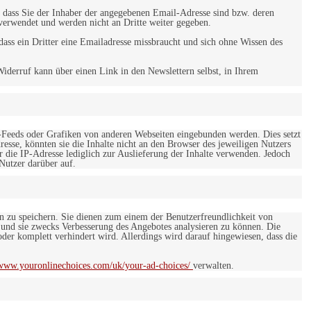
 dass Sie der Inhaber der angegebenen Email-Adresse sind bzw. deren
verwendet und werden nicht an Dritte weiter gegeben.
ss ein Dritter eine Emailadresse missbraucht und sich ohne Wissen des
iderruf kann über einen Link in den Newslettern selbst, in Ihrem
-Feeds oder Grafiken von anderen Webseiten eingebunden werden. Dies setzt
esse, könnten sie die Inhalte nicht an den Browser des jeweiligen Nutzers
r die IP-Adresse lediglich zur Auslieferung der Inhalte verwenden. Jedoch
 Nutzer darüber auf.
en zu speichern. Sie dienen zum einem der Benutzerfreundlichkeit von
 und sie zwecks Verbesserung des Angebotes analysieren zu können. Die
er komplett verhindert wird. Allerdings wird darauf hingewiesen, dass die
/www.youronlinechoices.com/uk/your-ad-choices/
verwalten.