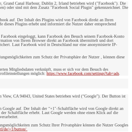
e, Grand Canal Harbour, Dublin 2, Irland betrieben wird ("Facebook"). Die
en) oder sind mit dem Zusatz "Facebook Social Plugin" gekennzeichnet. Die
ebook auf. Der Inhalt des Plugins wird von Facebook direkt an Ihren
e dieses Plugins erhebt und informiert die Nutzer daher entsprechend
 bei Facebook eingeloggt, kann Facebook den Besuch seinem Facebook-Konto
rmation von Ihrem Browser direkt an Facebook übermittelt und dort
eichert. Laut Facebook wird in Deutschland nur eine anonymisierte IP-
ungsmöglichkeiten zum Schutz der Privatsphäre der Nutzer , können diese
rten Mitgliedsdaten verknüpft, muss er sich vor dem Besuch des
rofileinstellungen möglich:
https://www.facebook.com/settings?tab=ads
.
 View, CA 94043, United States betrieben wird (“Google”). Der Button ist
on Google auf. Der Inhalt der “+1″-Schaltfläche wird von Google direkt an
 der Schaltfläche erhebt. Laut Google werden ohne einen Klick auf die
erarbeitet.
ngsmöglichkeiten zum Schutz Ihrer Privatsphäre können die Nutzer Googles
l/de/+1/button/.