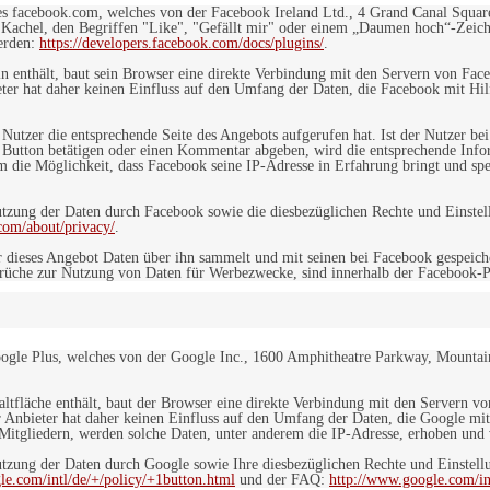
es facebook.com, welches von der Facebook Ireland Ltd., 4 Grand Canal Squar
r Kachel, den Begriffen "Like", "Gefällt mir" oder einem „Daumen hoch“-Zeich
werden:
https://developers.facebook.com/docs/plugins/
.
in enthält, baut sein Browser eine direkte Verbindung mit den Servern von Fac
er hat daher keinen Einfluss auf den Umfang der Daten, die Facebook mit Hilf
n Nutzer die entsprechende Seite des Angebots aufgerufen hat. Ist der Nutzer
 Button betätigen oder einen Kommentar abgeben, wird die entsprechende Info
dem die Möglichkeit, dass Facebook seine IP-Adresse in Erfahrung bringt und sp
ung der Daten durch Facebook sowie die diesbezüglichen Rechte und Einstell
com/about/privacy/
.
 dieses Angebot Daten über ihn sammelt und mit seinen bei Facebook gespeiche
sprüche zur Nutzung von Daten für Werbezwecke, sind innerhalb der Facebook-P
ogle Plus, welches von der Google Inc., 1600 Amphitheatre Parkway, Mountain
altfläche enthält, baut der Browser eine direkte Verbindung mit den Servern v
 Anbieter hat daher keinen Einfluss auf den Umfang der Daten, die Google mit
itgliedern, werden solche Daten, unter anderem die IP-Adresse, erhoben und v
zung der Daten durch Google sowie Ihre diesbezüglichen Rechte und Einstellu
le.com/intl/de/+/policy/+1button.html
und der FAQ:
http://www.google.com/int