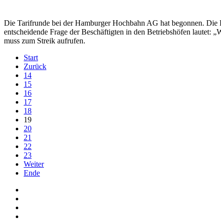
Die Tarifrunde bei der Hamburger Hochbahn AG hat begonnen. Die Bes
entscheidende Frage der Beschäftigten in den Betriebshöfen lautet: „
muss zum Streik aufrufen.
Start
Zurück
14
15
16
17
18
19
20
21
22
23
Weiter
Ende
Auf Facebook folgen
Bei Twitter teilen
Instagram
Auf Youtube folgen