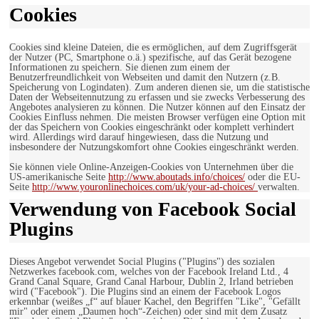
Cookies
Cookies sind kleine Dateien, die es ermöglichen, auf dem Zugriffsgerät
der Nutzer (PC, Smartphone o.ä.) spezifische, auf das Gerät bezogene
Informationen zu speichern. Sie dienen zum einem der
Benutzerfreundlichkeit von Webseiten und damit den Nutzern (z.B.
Speicherung von Logindaten). Zum anderen dienen sie, um die statistische
Daten der Webseitennutzung zu erfassen und sie zwecks Verbesserung des
Angebotes analysieren zu können. Die Nutzer können auf den Einsatz der
Cookies Einfluss nehmen. Die meisten Browser verfügen eine Option mit
der das Speichern von Cookies eingeschränkt oder komplett verhindert
wird. Allerdings wird darauf hingewiesen, dass die Nutzung und
insbesondere der Nutzungskomfort ohne Cookies eingeschränkt werden.
Sie können viele Online-Anzeigen-Cookies von Unternehmen über die
US-amerikanische Seite
http://www.aboutads.info/choices/
oder die EU-
Seite
http://www.youronlinechoices.com/uk/your-ad-choices/
verwalten.
Verwendung von Facebook Social
Plugins
Dieses Angebot verwendet Social Plugins ("Plugins") des sozialen
Netzwerkes facebook.com, welches von der Facebook Ireland Ltd., 4
Grand Canal Square, Grand Canal Harbour, Dublin 2, Irland betrieben
wird ("Facebook"). Die Plugins sind an einem der Facebook Logos
erkennbar (weißes „f“ auf blauer Kachel, den Begriffen "Like", "Gefällt
mir" oder einem „Daumen hoch“-Zeichen) oder sind mit dem Zusatz