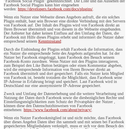
"Facebook Social Plugin" gekennzeichnet. Die Liste und das Aussehen der
Facebook Social Plugins kann hier eingesehen
werden:
https://developers.facebook.com/docs/plugins/
.
Wenn ein Nutzer eine Webseite dieses Angebots aufruft, die ein solches
Plugin enthält, baut sein Browser eine direkte Verbindung mit den Servern
von Facebook auf. Der Inhalt des Plugins wird von Facebook direkt an
Ihren Browser übermittelt und von diesem in die Webseite eingebunden.
Der Anbieter hat daher keinen Einfluss auf den Umfang der Daten, die
Facebook mit Hilfe dieses Plugins erhebt und informiert die Nutzer daher
entsprechend seinem
Kenntnisstand
:
Durch die Einbindung der Plugins erhält Facebook die Information, dass
ein Nutzer die entsprechende Seite des Angebots aufgerufen hat. Ist der
Nutzer bei Facebook eingeloggt, kann Facebook den Besuch seinem
Facebook-Konto zuordnen. Wenn Nutzer mit den Plugins interagieren,
zum Beispiel den Like Button betätigen oder einen Kommentar abgeben,
wird die entsprechende Information von Ihrem Browser direkt an
Facebook übermittelt und dort gespeichert. Falls ein Nutzer kein Mitglied
von Facebook ist, besteht trotzdem die Möglichkeit, dass Facebook seine
IP-Adresse in Erfahrung bringt und speichert. Laut Facebook wird in
Deutschland nur eine anonymisierte IP-Adresse gespeichert.
Zweck und Umfang der Datenerhebung und die weitere Verarbeitung und
Nutzung der Daten durch Facebook sowie die diesbezüglichen Rechte und
Einstellungsmöglichkeiten zum Schutz der Privatsphäre der Nutzer ,
können diese den Datenschutzhinweisen von Facebook
entnehmen:
https://www.facebook.com/about/privacy/
.
Wenn ein Nutzer Facebookmitglied ist und nicht möchte, dass Facebook
über dieses Angebot Daten über ihn sammelt und mit seinen bei Facebook
gespeicherten Mitgliedsdaten verknüpft, muss er sich vor dem Besuch des