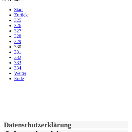
Start
Zurück
325
326
327
328
329
330
331
332
333
334
Weiter
Ende
derfunke.de verwendet Cookies!
Hiermit stimmen Sie der weiteren Nutzung unserer Seite und der
Verwendung von Cookies zu.
Mehr erfahren
Einverstanden!
Datenschutzerklärung