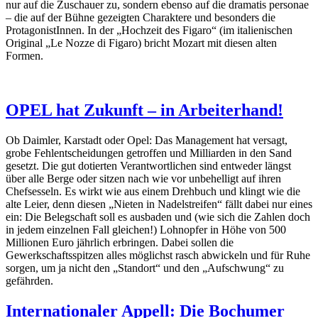
nur auf die Zuschauer zu, sondern ebenso auf die dramatis personae
– die auf der Bühne gezeigten Charaktere und besonders die
ProtagonistInnen. In der „Hochzeit des Figaro“ (im italienischen
Original „Le Nozze di Figaro) bricht Mozart mit diesen alten
Formen.
OPEL hat Zukunft – in Arbeiterhand!
Ob Daimler, Karstadt oder Opel: Das Management hat versagt,
grobe Fehlentscheidungen getroffen und Milliarden in den Sand
gesetzt. Die gut dotierten Verantwortlichen sind entweder längst
über alle Berge oder sitzen nach wie vor unbehelligt auf ihren
Chefsesseln. Es wirkt wie aus einem Drehbuch und klingt wie die
alte Leier, denn diesen „Nieten in Nadelstreifen“ fällt dabei nur eines
ein: Die Belegschaft soll es ausbaden und (wie sich die Zahlen doch
in jedem einzelnen Fall gleichen!) Lohnopfer in Höhe von 500
Millionen Euro jährlich erbringen. Dabei sollen die
Gewerkschaftsspitzen alles möglichst rasch abwickeln und für Ruhe
sorgen, um ja nicht den „Standort“ und den „Aufschwung“ zu
gefährden.
Internationaler Appell: Die Bochumer