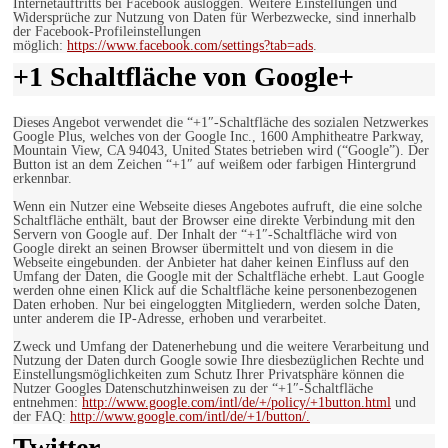
Internetauftritts bei Facebook ausloggen. Weitere Einstellungen und
Widersprüche zur Nutzung von Daten für Werbezwecke, sind innerhalb
der Facebook-Profileinstellungen
möglich:
https://www.facebook.com/settings?tab=ads
.
+1 Schaltfläche von Google+
Dieses Angebot verwendet die “+1″-Schaltfläche des sozialen Netzwerkes
Google Plus, welches von der Google Inc., 1600 Amphitheatre Parkway,
Mountain View, CA 94043, United States betrieben wird (“Google”). Der
Button ist an dem Zeichen “+1″ auf weißem oder farbigen Hintergrund
erkennbar.
Wenn ein Nutzer eine Webseite dieses Angebotes aufruft, die eine solche
Schaltfläche enthält, baut der Browser eine direkte Verbindung mit den
Servern von Google auf. Der Inhalt der “+1″-Schaltfläche wird von
Google direkt an seinen Browser übermittelt und von diesem in die
Webseite eingebunden. der Anbieter hat daher keinen Einfluss auf den
Umfang der Daten, die Google mit der Schaltfläche erhebt. Laut Google
werden ohne einen Klick auf die Schaltfläche keine personenbezogenen
Daten erhoben. Nur bei eingeloggten Mitgliedern, werden solche Daten,
unter anderem die IP-Adresse, erhoben und verarbeitet.
Zweck und Umfang der Datenerhebung und die weitere Verarbeitung und
Nutzung der Daten durch Google sowie Ihre diesbezüglichen Rechte und
Einstellungsmöglichkeiten zum Schutz Ihrer Privatsphäre können die
Nutzer Googles Datenschutzhinweisen zu der “+1″-Schaltfläche
entnehmen:
http://www.google.com/intl/de/+/policy/+1button.html
und
der FAQ:
http://www.google.com/intl/de/+1/button/.
Twitter