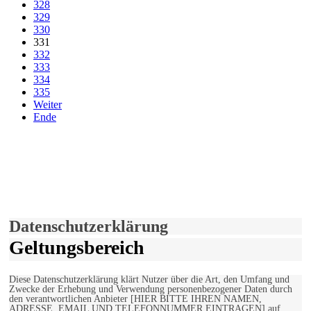
328
329
330
331
332
333
334
335
Weiter
Ende
derfunke.de verwendet Cookies!
Hiermit stimmen Sie der weiteren Nutzung unserer Seite und der
Verwendung von Cookies zu.
Mehr erfahren
Einverstanden!
Datenschutzerklärung
Geltungsbereich
Diese Datenschutzerklärung klärt Nutzer über die Art, den Umfang und
Zwecke der Erhebung und Verwendung personenbezogener Daten durch
den verantwortlichen Anbieter [HIER BITTE IHREN NAMEN,
ADRESSE, EMAIL UND TELEFONNUMMER EINTRAGEN] auf