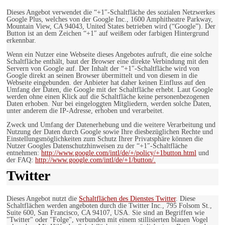
Dieses Angebot verwendet die “+1″-Schaltfläche des sozialen Netzwerkes
Google Plus, welches von der Google Inc., 1600 Amphitheatre Parkway,
Mountain View, CA 94043, United States betrieben wird (“Google”). Der
Button ist an dem Zeichen “+1″ auf weißem oder farbigen Hintergrund
erkennbar.
Wenn ein Nutzer eine Webseite dieses Angebotes aufruft, die eine solche
Schaltfläche enthält, baut der Browser eine direkte Verbindung mit den
Servern von Google auf. Der Inhalt der “+1″-Schaltfläche wird von
Google direkt an seinen Browser übermittelt und von diesem in die
Webseite eingebunden. der Anbieter hat daher keinen Einfluss auf den
Umfang der Daten, die Google mit der Schaltfläche erhebt. Laut Google
werden ohne einen Klick auf die Schaltfläche keine personenbezogenen
Daten erhoben. Nur bei eingeloggten Mitgliedern, werden solche Daten,
unter anderem die IP-Adresse, erhoben und verarbeitet.
Zweck und Umfang der Datenerhebung und die weitere Verarbeitung und
Nutzung der Daten durch Google sowie Ihre diesbezüglichen Rechte und
Einstellungsmöglichkeiten zum Schutz Ihrer Privatsphäre können die
Nutzer Googles Datenschutzhinweisen zu der “+1″-Schaltfläche
entnehmen:
http://www.google.com/intl/de/+/policy/+1button.html
und
der FAQ:
http://www.google.com/intl/de/+1/button/.
Twitter
Dieses Angebot nutzt die
Schaltflächen des Dienstes Twitter
. Diese
Schaltflächen werden angeboten durch die Twitter Inc., 795 Folsom St.,
Suite 600, San Francisco, CA 94107, USA. Sie sind an Begriffen wie
"Twitter" oder "Folge", verbunden mit einem stillisierten blauen Vogel