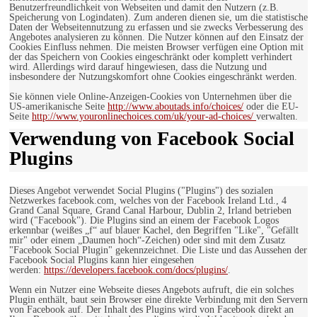
Benutzerfreundlichkeit von Webseiten und damit den Nutzern (z.B.
Speicherung von Logindaten). Zum anderen dienen sie, um die statistische
Daten der Webseitennutzung zu erfassen und sie zwecks Verbesserung des
Angebotes analysieren zu können. Die Nutzer können auf den Einsatz der
Cookies Einfluss nehmen. Die meisten Browser verfügen eine Option mit
der das Speichern von Cookies eingeschränkt oder komplett verhindert
wird. Allerdings wird darauf hingewiesen, dass die Nutzung und
insbesondere der Nutzungskomfort ohne Cookies eingeschränkt werden.
Sie können viele Online-Anzeigen-Cookies von Unternehmen über die
US-amerikanische Seite
http://www.aboutads.info/choices/
oder die EU-
Seite
http://www.youronlinechoices.com/uk/your-ad-choices/
verwalten.
Verwendung von Facebook Social
Plugins
Dieses Angebot verwendet Social Plugins ("Plugins") des sozialen
Netzwerkes facebook.com, welches von der Facebook Ireland Ltd., 4
Grand Canal Square, Grand Canal Harbour, Dublin 2, Irland betrieben
wird ("Facebook"). Die Plugins sind an einem der Facebook Logos
erkennbar (weißes „f“ auf blauer Kachel, den Begriffen "Like", "Gefällt
mir" oder einem „Daumen hoch“-Zeichen) oder sind mit dem Zusatz
"Facebook Social Plugin" gekennzeichnet. Die Liste und das Aussehen der
Facebook Social Plugins kann hier eingesehen
werden:
https://developers.facebook.com/docs/plugins/
.
Wenn ein Nutzer eine Webseite dieses Angebots aufruft, die ein solches
Plugin enthält, baut sein Browser eine direkte Verbindung mit den Servern
von Facebook auf. Der Inhalt des Plugins wird von Facebook direkt an