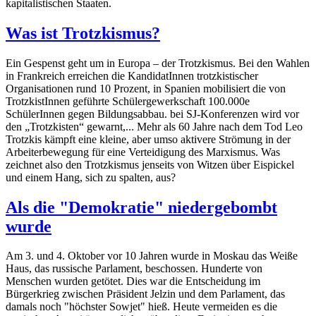
kapitalistischen Staaten.
Was ist Trotzkismus?
Ein Gespenst geht um in Europa – der Trotzkismus. Bei den Wahlen
in Frankreich erreichen die KandidatInnen trotzkistischer
Organisationen rund 10 Prozent, in Spanien mobilisiert die von
TrotzkistInnen geführte Schülergewerkschaft 100.000e
SchülerInnen gegen Bildungsabbau. bei SJ-Konferenzen wird vor
den „Trotzkisten“ gewarnt,... Mehr als 60 Jahre nach dem Tod Leo
Trotzkis kämpft eine kleine, aber umso aktivere Strömung in der
Arbeiterbewegung für eine Verteidigung des Marxismus. Was
zeichnet also den Trotzkismus jenseits von Witzen über Eispickel
und einem Hang, sich zu spalten, aus?
Als die "Demokratie" niedergebombt
wurde
Am 3. und 4. Oktober vor 10 Jahren wurde in Moskau das Weiße
Haus, das russische Parlament, beschossen. Hunderte von
Menschen wurden getötet. Dies war die Entscheidung im
Bürgerkrieg zwischen Präsident Jelzin und dem Parlament, das
damals noch "höchster Sowjet" hieß. Heute vermeiden es die