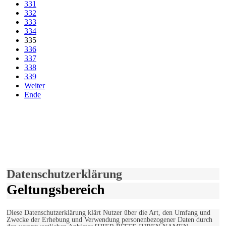
331
332
333
334
335
336
337
338
339
Weiter
Ende
derfunke.de verwendet Cookies!
Hiermit stimmen Sie der weiteren Nutzung unserer Seite und der
Verwendung von Cookies zu.
Mehr erfahren
Einverstanden!
Datenschutzerklärung
Geltungsbereich
Diese Datenschutzerklärung klärt Nutzer über die Art, den Umfang und
Zwecke der Erhebung und Verwendung personenbezogener Daten durch