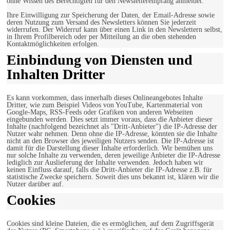
ohne Wissen des Berechtigten für den Newsletterempfang anmeldet.
Ihre Einwilligung zur Speicherung der Daten, der Email-Adresse sowie
deren Nutzung zum Versand des Newsletters können Sie jederzeit
widerrufen. Der Widerruf kann über einen Link in den Newslettern selbst,
in Ihrem Profilbereich oder per Mitteilung an die oben stehenden
Kontaktmöglichkeiten erfolgen.
Einbindung von Diensten und
Inhalten Dritter
Es kann vorkommen, dass innerhalb dieses Onlineangebotes Inhalte
Dritter, wie zum Beispiel Videos von YouTube, Kartenmaterial von
Google-Maps, RSS-Feeds oder Grafiken von anderen Webseiten
eingebunden werden. Dies setzt immer voraus, dass die Anbieter dieser
Inhalte (nachfolgend bezeichnet als "Dritt-Anbieter") die IP-Adresse der
Nutzer wahr nehmen. Denn ohne die IP-Adresse, könnten sie die Inhalte
nicht an den Browser des jeweiligen Nutzers senden. Die IP-Adresse ist
damit für die Darstellung dieser Inhalte erforderlich. Wir bemühen uns
nur solche Inhalte zu verwenden, deren jeweilige Anbieter die IP-Adresse
lediglich zur Auslieferung der Inhalte verwenden. Jedoch haben wir
keinen Einfluss darauf, falls die Dritt-Anbieter die IP-Adresse z.B. für
statistische Zwecke speichern. Soweit dies uns bekannt ist, klären wir die
Nutzer darüber auf.
Cookies
Cookies sind kleine Dateien, die es ermöglichen, auf dem Zugriffsgerät