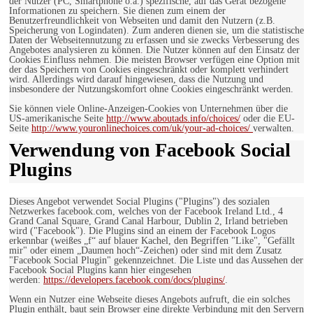
der Nutzer (PC, Smartphone o.ä.) spezifische, auf das Gerät bezogene
Informationen zu speichern. Sie dienen zum einem der
Benutzerfreundlichkeit von Webseiten und damit den Nutzern (z.B.
Speicherung von Logindaten). Zum anderen dienen sie, um die statistische
Daten der Webseitennutzung zu erfassen und sie zwecks Verbesserung des
Angebotes analysieren zu können. Die Nutzer können auf den Einsatz der
Cookies Einfluss nehmen. Die meisten Browser verfügen eine Option mit
der das Speichern von Cookies eingeschränkt oder komplett verhindert
wird. Allerdings wird darauf hingewiesen, dass die Nutzung und
insbesondere der Nutzungskomfort ohne Cookies eingeschränkt werden.
Sie können viele Online-Anzeigen-Cookies von Unternehmen über die
US-amerikanische Seite
http://www.aboutads.info/choices/
oder die EU-
Seite
http://www.youronlinechoices.com/uk/your-ad-choices/
verwalten.
Verwendung von Facebook Social
Plugins
Dieses Angebot verwendet Social Plugins ("Plugins") des sozialen
Netzwerkes facebook.com, welches von der Facebook Ireland Ltd., 4
Grand Canal Square, Grand Canal Harbour, Dublin 2, Irland betrieben
wird ("Facebook"). Die Plugins sind an einem der Facebook Logos
erkennbar (weißes „f“ auf blauer Kachel, den Begriffen "Like", "Gefällt
mir" oder einem „Daumen hoch“-Zeichen) oder sind mit dem Zusatz
"Facebook Social Plugin" gekennzeichnet. Die Liste und das Aussehen der
Facebook Social Plugins kann hier eingesehen
werden:
https://developers.facebook.com/docs/plugins/
.
Wenn ein Nutzer eine Webseite dieses Angebots aufruft, die ein solches
Plugin enthält, baut sein Browser eine direkte Verbindung mit den Servern