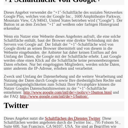
Dieses Angebot verwendet die “+1″-Schaltfläche des sozialen Netzwerkes
Google Plus, welches von der Google Inc., 1600 Amphitheatre Parkway,
Mountain View, CA 94043, United States betrieben wird (“Google”). Der
Button ist an dem Zeichen “+1″ auf weißem oder farbigen Hintergrund
erkennbar.
Wenn ein Nutzer eine Webseite dieses Angebotes aufruft, die eine solche
Schaltfläche enthält, baut der Browser eine direkte Verbindung mit den
Servern von Google auf. Der Inhalt der “+1″-Schaltfläche wird von
Google direkt an seinen Browser übermittelt und von diesem in die
Webseite eingebunden. der Anbieter hat daher keinen Einfluss auf den
Umfang der Daten, die Google mit der Schaltfläche erhebt. Laut Google
werden ohne einen Klick auf die Schaltfläche keine personenbezogenen
Daten erhoben. Nur bei eingeloggten Mitgliedern, werden solche Daten,
unter anderem die IP-Adresse, erhoben und verarbeitet.
Zweck und Umfang der Datenerhebung und die weitere Verarbeitung und
Nutzung der Daten durch Google sowie Ihre diesbezüglichen Rechte und
Einstellungsmöglichkeiten zum Schutz Ihrer Privatsphäre können die
Nutzer Googles Datenschutzhinweisen zu der “+1″-Schaltfläche
entnehmen:
http://www.google.com/intl/de/+/policy/+1button.html
und
der FAQ:
http://www.google.com/intl/de/+1/button/.
Twitter
Dieses Angebot nutzt die
Schaltflächen des Dienstes Twitter
. Diese
Schaltflächen werden angeboten durch die Twitter Inc., 795 Folsom St.,
Suite 600, San Francisco, CA 94107, USA. Sie sind an Begriffen wie