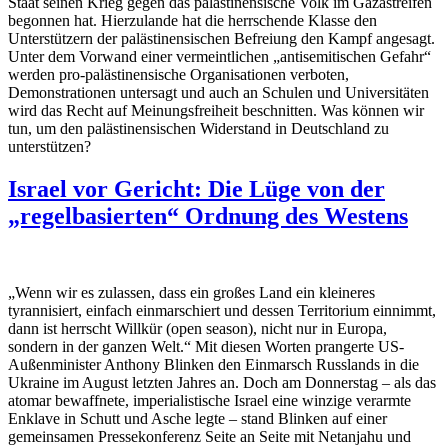
Staat seinen Krieg gegen das palästinensische Volk im Gazastreifen
begonnen hat. Hierzulande hat die herrschende Klasse den
Unterstützern der palästinensischen Befreiung den Kampf angesagt.
Unter dem Vorwand einer vermeintlichen „antisemitischen Gefahr“
werden pro-palästinensische Organisationen verboten,
Demonstrationen untersagt und auch an Schulen und Universitäten
wird das Recht auf Meinungsfreiheit beschnitten. Was können wir
tun, um den palästinensischen Widerstand in Deutschland zu
unterstützen?
Israel vor Gericht: Die Lüge von der
„regelbasierten“ Ordnung des Westens
„Wenn wir es zulassen, dass ein großes Land ein kleineres
tyrannisiert, einfach einmarschiert und dessen Territorium einnimmt,
dann ist herrscht Willkür (open season), nicht nur in Europa,
sondern in der ganzen Welt.“ Mit diesen Worten prangerte US-
Außenminister Anthony Blinken den Einmarsch Russlands in die
Ukraine im August letzten Jahres an. Doch am Donnerstag – als das
atomar bewaffnete, imperialistische Israel eine winzige verarmte
Enklave in Schutt und Asche legte – stand Blinken auf einer
gemeinsamen Pressekonferenz Seite an Seite mit Netanjahu und