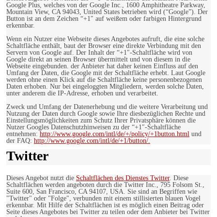
Google Plus, welches von der Google Inc., 1600 Amphitheatre Parkway,
Mountain View, CA 94043, United States betrieben wird (“Google”). Der
Button ist an dem Zeichen “+1″ auf weißem oder farbigen Hintergrund
erkennbar.
Wenn ein Nutzer eine Webseite dieses Angebotes aufruft, die eine solche
Schaltfläche enthält, baut der Browser eine direkte Verbindung mit den
Servern von Google auf. Der Inhalt der “+1″-Schaltfläche wird von
Google direkt an seinen Browser übermittelt und von diesem in die
Webseite eingebunden. der Anbieter hat daher keinen Einfluss auf den
Umfang der Daten, die Google mit der Schaltfläche erhebt. Laut Google
werden ohne einen Klick auf die Schaltfläche keine personenbezogenen
Daten erhoben. Nur bei eingeloggten Mitgliedern, werden solche Daten,
unter anderem die IP-Adresse, erhoben und verarbeitet.
Zweck und Umfang der Datenerhebung und die weitere Verarbeitung und
Nutzung der Daten durch Google sowie Ihre diesbezüglichen Rechte und
Einstellungsmöglichkeiten zum Schutz Ihrer Privatsphäre können die
Nutzer Googles Datenschutzhinweisen zu der “+1″-Schaltfläche
entnehmen:
http://www.google.com/intl/de/+/policy/+1button.html
und
der FAQ:
http://www.google.com/intl/de/+1/button/.
Twitter
Dieses Angebot nutzt die
Schaltflächen des Dienstes Twitter
. Diese
Schaltflächen werden angeboten durch die Twitter Inc., 795 Folsom St.,
Suite 600, San Francisco, CA 94107, USA. Sie sind an Begriffen wie
"Twitter" oder "Folge", verbunden mit einem stillisierten blauen Vogel
erkennbar. Mit Hilfe der Schaltflächen ist es möglich einen Beitrag oder
Seite dieses Angebotes bei Twitter zu teilen oder dem Anbieter bei Twitter