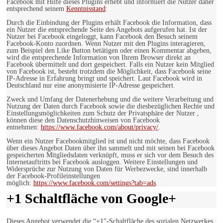
Facebook mit Hilfe dieses Plugins erhebt und informiert die Nutzer daher
entsprechend seinem
Kenntnisstand
:
Durch die Einbindung der Plugins erhält Facebook die Information, dass
ein Nutzer die entsprechende Seite des Angebots aufgerufen hat. Ist der
Nutzer bei Facebook eingeloggt, kann Facebook den Besuch seinem
Facebook-Konto zuordnen. Wenn Nutzer mit den Plugins interagieren,
zum Beispiel den Like Button betätigen oder einen Kommentar abgeben,
wird die entsprechende Information von Ihrem Browser direkt an
Facebook übermittelt und dort gespeichert. Falls ein Nutzer kein Mitglied
von Facebook ist, besteht trotzdem die Möglichkeit, dass Facebook seine
IP-Adresse in Erfahrung bringt und speichert. Laut Facebook wird in
Deutschland nur eine anonymisierte IP-Adresse gespeichert.
Zweck und Umfang der Datenerhebung und die weitere Verarbeitung und
Nutzung der Daten durch Facebook sowie die diesbezüglichen Rechte und
Einstellungsmöglichkeiten zum Schutz der Privatsphäre der Nutzer ,
können diese den Datenschutzhinweisen von Facebook
entnehmen:
https://www.facebook.com/about/privacy/
.
Wenn ein Nutzer Facebookmitglied ist und nicht möchte, dass Facebook
über dieses Angebot Daten über ihn sammelt und mit seinen bei Facebook
gespeicherten Mitgliedsdaten verknüpft, muss er sich vor dem Besuch des
Internetauftritts bei Facebook ausloggen. Weitere Einstellungen und
Widersprüche zur Nutzung von Daten für Werbezwecke, sind innerhalb
der Facebook-Profileinstellungen
möglich:
https://www.facebook.com/settings?tab=ads
.
+1 Schaltfläche von Google+
Dieses Angebot verwendet die “+1″-Schaltfläche des sozialen Netzwerkes