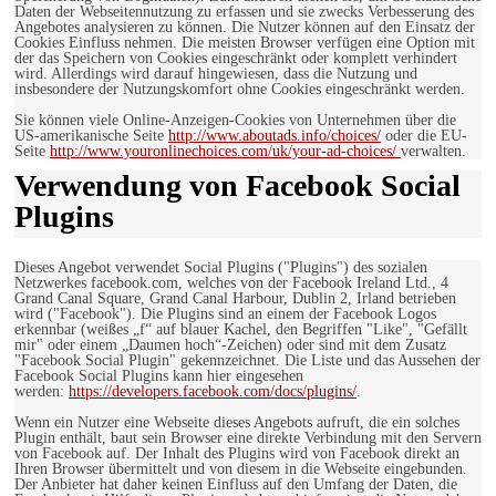
Daten der Webseitennutzung zu erfassen und sie zwecks Verbesserung des
Angebotes analysieren zu können. Die Nutzer können auf den Einsatz der
Cookies Einfluss nehmen. Die meisten Browser verfügen eine Option mit
der das Speichern von Cookies eingeschränkt oder komplett verhindert
wird. Allerdings wird darauf hingewiesen, dass die Nutzung und
insbesondere der Nutzungskomfort ohne Cookies eingeschränkt werden.
Sie können viele Online-Anzeigen-Cookies von Unternehmen über die
US-amerikanische Seite
http://www.aboutads.info/choices/
oder die EU-
Seite
http://www.youronlinechoices.com/uk/your-ad-choices/
verwalten.
Verwendung von Facebook Social
Plugins
Dieses Angebot verwendet Social Plugins ("Plugins") des sozialen
Netzwerkes facebook.com, welches von der Facebook Ireland Ltd., 4
Grand Canal Square, Grand Canal Harbour, Dublin 2, Irland betrieben
wird ("Facebook"). Die Plugins sind an einem der Facebook Logos
erkennbar (weißes „f“ auf blauer Kachel, den Begriffen "Like", "Gefällt
mir" oder einem „Daumen hoch“-Zeichen) oder sind mit dem Zusatz
"Facebook Social Plugin" gekennzeichnet. Die Liste und das Aussehen der
Facebook Social Plugins kann hier eingesehen
werden:
https://developers.facebook.com/docs/plugins/
.
Wenn ein Nutzer eine Webseite dieses Angebots aufruft, die ein solches
Plugin enthält, baut sein Browser eine direkte Verbindung mit den Servern
von Facebook auf. Der Inhalt des Plugins wird von Facebook direkt an
Ihren Browser übermittelt und von diesem in die Webseite eingebunden.
Der Anbieter hat daher keinen Einfluss auf den Umfang der Daten, die