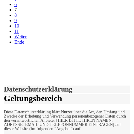
6
7
8
9
10
11
Weiter
Ende
derfunke.de verwendet Cookies!
Hiermit stimmen Sie der weiteren Nutzung unserer Seite und der
Verwendung von Cookies zu.
Mehr erfahren
Einverstanden!
Datenschutzerklärung
Geltungsbereich
Diese Datenschutzerklärung klärt Nutzer über die Art, den Umfang und
Zwecke der Erhebung und Verwendung personenbezogener Daten durch
den verantwortlichen Anbieter [HIER BITTE IHREN NAMEN,
ADRESSE, EMAIL UND TELEFONNUMMER EINTRAGEN] auf
dieser Website (im folgenden “Angebot”) auf.