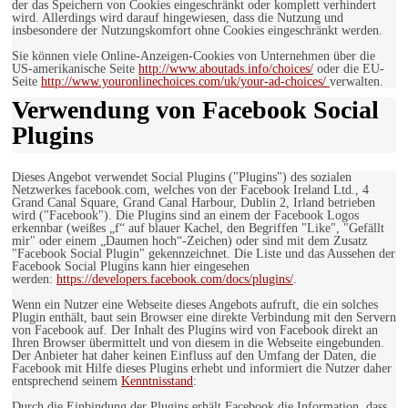
der das Speichern von Cookies eingeschränkt oder komplett verhindert
wird. Allerdings wird darauf hingewiesen, dass die Nutzung und
insbesondere der Nutzungskomfort ohne Cookies eingeschränkt werden.
Sie können viele Online-Anzeigen-Cookies von Unternehmen über die
US-amerikanische Seite
http://www.aboutads.info/choices/
oder die EU-
Seite
http://www.youronlinechoices.com/uk/your-ad-choices/
verwalten.
Verwendung von Facebook Social
Plugins
Dieses Angebot verwendet Social Plugins ("Plugins") des sozialen
Netzwerkes facebook.com, welches von der Facebook Ireland Ltd., 4
Grand Canal Square, Grand Canal Harbour, Dublin 2, Irland betrieben
wird ("Facebook"). Die Plugins sind an einem der Facebook Logos
erkennbar (weißes „f“ auf blauer Kachel, den Begriffen "Like", "Gefällt
mir" oder einem „Daumen hoch“-Zeichen) oder sind mit dem Zusatz
"Facebook Social Plugin" gekennzeichnet. Die Liste und das Aussehen der
Facebook Social Plugins kann hier eingesehen
werden:
https://developers.facebook.com/docs/plugins/
.
Wenn ein Nutzer eine Webseite dieses Angebots aufruft, die ein solches
Plugin enthält, baut sein Browser eine direkte Verbindung mit den Servern
von Facebook auf. Der Inhalt des Plugins wird von Facebook direkt an
Ihren Browser übermittelt und von diesem in die Webseite eingebunden.
Der Anbieter hat daher keinen Einfluss auf den Umfang der Daten, die
Facebook mit Hilfe dieses Plugins erhebt und informiert die Nutzer daher
entsprechend seinem
Kenntnisstand
:
Durch die Einbindung der Plugins erhält Facebook die Information, dass