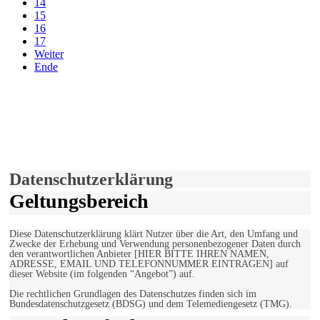
14
15
16
17
Weiter
Ende
derfunke.de verwendet Cookies!
Hiermit stimmen Sie der weiteren Nutzung unserer Seite und der
Verwendung von Cookies zu.
Mehr erfahren
Einverstanden!
Datenschutzerklärung
Geltungsbereich
Diese Datenschutzerklärung klärt Nutzer über die Art, den Umfang und
Zwecke der Erhebung und Verwendung personenbezogener Daten durch
den verantwortlichen Anbieter [HIER BITTE IHREN NAMEN,
ADRESSE, EMAIL UND TELEFONNUMMER EINTRAGEN] auf
dieser Website (im folgenden “Angebot”) auf.
Die rechtlichen Grundlagen des Datenschutzes finden sich im
Bundesdatenschutzgesetz (BDSG) und dem Telemediengesetz (TMG).