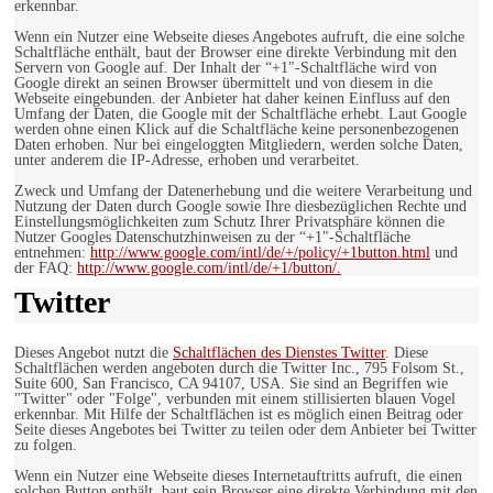
erkennbar.
Wenn ein Nutzer eine Webseite dieses Angebotes aufruft, die eine solche
Schaltfläche enthält, baut der Browser eine direkte Verbindung mit den
Servern von Google auf. Der Inhalt der “+1″-Schaltfläche wird von
Google direkt an seinen Browser übermittelt und von diesem in die
Webseite eingebunden. der Anbieter hat daher keinen Einfluss auf den
Umfang der Daten, die Google mit der Schaltfläche erhebt. Laut Google
werden ohne einen Klick auf die Schaltfläche keine personenbezogenen
Daten erhoben. Nur bei eingeloggten Mitgliedern, werden solche Daten,
unter anderem die IP-Adresse, erhoben und verarbeitet.
Zweck und Umfang der Datenerhebung und die weitere Verarbeitung und
Nutzung der Daten durch Google sowie Ihre diesbezüglichen Rechte und
Einstellungsmöglichkeiten zum Schutz Ihrer Privatsphäre können die
Nutzer Googles Datenschutzhinweisen zu der “+1″-Schaltfläche
entnehmen:
http://www.google.com/intl/de/+/policy/+1button.html
und
der FAQ:
http://www.google.com/intl/de/+1/button/.
Twitter
Dieses Angebot nutzt die
Schaltflächen des Dienstes Twitter
. Diese
Schaltflächen werden angeboten durch die Twitter Inc., 795 Folsom St.,
Suite 600, San Francisco, CA 94107, USA. Sie sind an Begriffen wie
"Twitter" oder "Folge", verbunden mit einem stillisierten blauen Vogel
erkennbar. Mit Hilfe der Schaltflächen ist es möglich einen Beitrag oder
Seite dieses Angebotes bei Twitter zu teilen oder dem Anbieter bei Twitter
zu folgen.
Wenn ein Nutzer eine Webseite dieses Internetauftritts aufruft, die einen
solchen Button enthält, baut sein Browser eine direkte Verbindung mit den