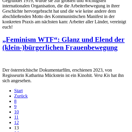
Gegründet 1919, wurde sie zur größten und wichtigsten
internationalen Organisation, die die Arbeiterbewegung in ihrer
Geschichte hervorgebracht hat und die wie keine andere dem
abschließenden Motto des Kommunistischen Manifest in der
konkreten Praxis am nächsten kam: Arbeiter aller Länder, vereinigt
euch!
„Feminism WTF“: Glanz und Elend der
(klein-)bürgerlichen Frauenbewegung
Der österreichische Dokumentarfilm, erschienen 2023, von
Regisseurin Katharina Mückstein ist ein Kinohit.
Vera Kis
hat ihn
sich angesehen.
Start
Zurück
8
9
10
11
12
13