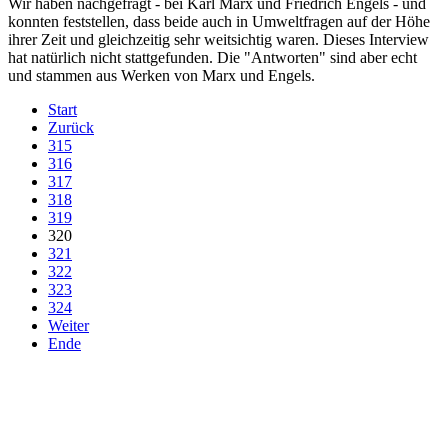
Wir haben nachgefragt - bei Karl Marx und Friedrich Engels - und
konnten feststellen, dass beide auch in Umweltfragen auf der Höhe
ihrer Zeit und gleichzeitig sehr weitsichtig waren. Dieses Interview
hat natürlich nicht stattgefunden. Die "Antworten" sind aber echt
und stammen aus Werken von Marx und Engels.
Start
Zurück
315
316
317
318
319
320
321
322
323
324
Weiter
Ende
derfunke.de verwendet Cookies!
Hiermit stimmen Sie der weiteren Nutzung unserer Seite und der
Verwendung von Cookies zu.
Mehr erfahren