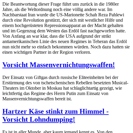
Die Beantwortung dieser Frage führt uns zurück in die 1980er
Jahre, als die Weltordnung noch eine völlig andere war. Im
Nachbarstaat Iran wurde die US-Marionette Schah Reza Pahlewi
durch eine Revolution gestürzt, der sich mit westlicher Hilfe und
einem hochgerüsteten Repressionsapparat an der Macht gehalten
und im Gegenzug dem Westen das Erdöl fast nachgeworfen hatte.
Von Anfang an war klar, dass die USA aufgrund der strikt
antiamerikanischen Linie des neuen Regimes in Teheran das Erdöl
nun nicht mehr so einfach bekommen würden. Noch dazu hatten sie
einen wichtigen Partner in der Region verloren.
Vorsicht Massenvernichtungswaffen!
Der Einsatz von Giftgas durch russische Eliteeinheiten bei der
Erstürmung des von tschetschenischen Rebellen besetzten Musical-
Theaters im Oktober in Moskau hat schlaglichtartig gezeigt, wie
leichtfertig das Regime des Herrn Putin zum Einsatz von
Massenvernichtungswaffen bereit ist.
Hartzer Käse stinkt zum Himmel -
Vorsicht Lohndumping!
Es ist in aller Munde, aber kaum jemand kennt es. Von den