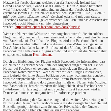
Netzwerkes facebook.com, welches von der Facebook Ireland Ltd., 4
Grand Canal Square, Grand Canal Harbour, Dublin 2, Irland betrieben
wird ("Facebook"). Die Plugins sind an einem der Facebook Logos
erkennbar (weißes „f“ auf blauer Kachel, den Begriffen "Like", "Gefällt
mir" oder einem „Daumen hoch“-Zeichen) oder sind mit dem Zusatz
"Facebook Social Plugin" gekennzeichnet. Die Liste und das Aussehen der
Facebook Social Plugins kann hier eingesehen
werden:
https://developers.facebook.com/docs/plugins/
.
Wenn ein Nutzer eine Webseite dieses Angebots aufruft, die ein solches
Plugin enthält, baut sein Browser eine direkte Verbindung mit den Servern
von Facebook auf. Der Inhalt des Plugins wird von Facebook direkt an
Ihren Browser übermittelt und von diesem in die Webseite eingebunden.
Der Anbieter hat daher keinen Einfluss auf den Umfang der Daten, die
Facebook mit Hilfe dieses Plugins erhebt und informiert die Nutzer daher
entsprechend seinem
Kenntnisstand
:
Durch die Einbindung der Plugins erhält Facebook die Information, dass
ein Nutzer die entsprechende Seite des Angebots aufgerufen hat. Ist der
Nutzer bei Facebook eingeloggt, kann Facebook den Besuch seinem
Facebook-Konto zuordnen. Wenn Nutzer mit den Plugins interagieren,
zum Beispiel den Like Button betätigen oder einen Kommentar abgeben,
wird die entsprechende Information von Ihrem Browser direkt an
Facebook übermittelt und dort gespeichert. Falls ein Nutzer kein Mitglied
von Facebook ist, besteht trotzdem die Möglichkeit, dass Facebook seine
IP-Adresse in Erfahrung bringt und speichert. Laut Facebook wird in
Deutschland nur eine anonymisierte IP-Adresse gespeichert.
Zweck und Umfang der Datenerhebung und die weitere Verarbeitung und
Nutzung der Daten durch Facebook sowie die diesbezüglichen Rechte und
Einstellungsmöglichkeiten zum Schutz der Privatsphäre der Nutzer ,
können diese den Datenschutzhinweisen von Facebook