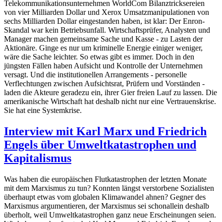
Telekommunikationsunternehmen WorldCom Bilanztricksereien
von vier Milliarden Dollar und Xerox Umsatzmanipulationen von
sechs Milliarden Dollar eingestanden haben, ist klar: Der Enron-
Skandal war kein Betriebsunfall. Wirtschaftsprüfer, Analysten und
Manager machen gemeinsame Sache und Kasse - zu Lasten der
Aktionäre. Ginge es nur um kriminelle Energie einiger weniger,
wäre die Sache leichter. So etwas gibt es immer. Doch in den
jüngsten Fällen haben Aufsicht und Kontrolle der Unternehmen
versagt. Und die institutionellen Arrangements - personelle
Verflechtungen zwischen Aufsichtsrat, Prüfern und Vorständen -
laden die Akteure geradezu ein, ihrer Gier freien Lauf zu lassen. Die
amerikanische Wirtschaft hat deshalb nicht nur eine Vertrauenskrise.
Sie hat eine Systemkrise.
Interview mit Karl Marx und Friedrich
Engels über Umweltkatastrophen und
Kapitalismus
Was haben die europäischen Flutkatastrophen der letzten Monate
mit dem Marxismus zu tun? Konnten längst verstorbene Sozialisten
überhaupt etwas vom globalen Klimawandel ahnen? Gegner des
Marxismus argumentieren, der Marxismus sei schonallein deshalb
überholt, weil Umweltkatastrophen ganz neue Erscheinungen seien.