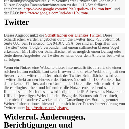
Einstellungsmöglichkeiten zum Schutz Ihrer Privatsphäre können die
Nutzer Googles Datenschutzhinweisen zu der “+1″-Schaltfläche
entnehmen:
http://www.google.com/intl/de/+/policy/+1button.html
und
der FAQ:
http://www.google.com/intl/de/+1/button/.
Twitter
Dieses Angebot nutzt die
Schaltflächen des Dienstes Twitter
. Diese
Schaltflächen werden angeboten durch die Twitter Inc., 795 Folsom St.,
Suite 600, San Francisco, CA 94107, USA. Sie sind an Begriffen wie
"Twitter" oder "Folge", verbunden mit einem stillisierten blauen Vogel
erkennbar. Mit Hilfe der Schaltflächen ist es möglich einen Beitrag oder
Seite dieses Angebotes bei Twitter zu teilen oder dem Anbieter bei Twitter
zu folgen.
Wenn ein Nutzer eine Webseite dieses Internetauftritts aufruft, die einen
solchen Button enthält, baut sein Browser eine direkte Verbindung mit den
Servern von Twitter auf. Der Inhalt des Twitter-Schaltflächen wird von
Twitter direkt an den Browser des Nutzers übermittelt. Der Anbieter hat
daher keinen Einfluss auf den Umfang der Daten, die Twitter mit Hilfe
dieses Plugins erhebt und informiert die Nutzer entsprechend seinem
Kenntnisstand. Nach diesem wird lediglich die IP-Adresse des Nutzers die
URL der jeweiligen Webseite beim Bezug des Buttons mit übermittelt,
aber nicht für andere Zwecke, als die Darstellung des Buttons, genutzt.
Weitere Informationen hierzu finden sich in der Datenschutzerklärung von
Twitter unter
http://twitter.com/privacy.
Widerruf, Änderungen,
Berichtigungen und