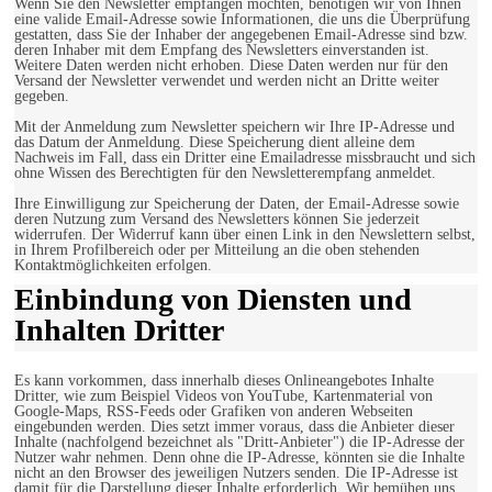
Wenn Sie den Newsletter empfangen möchten, benötigen wir von Ihnen
eine valide Email-Adresse sowie Informationen, die uns die Überprüfung
gestatten, dass Sie der Inhaber der angegebenen Email-Adresse sind bzw.
deren Inhaber mit dem Empfang des Newsletters einverstanden ist.
Weitere Daten werden nicht erhoben. Diese Daten werden nur für den
Versand der Newsletter verwendet und werden nicht an Dritte weiter
gegeben.
Mit der Anmeldung zum Newsletter speichern wir Ihre IP-Adresse und
das Datum der Anmeldung. Diese Speicherung dient alleine dem
Nachweis im Fall, dass ein Dritter eine Emailadresse missbraucht und sich
ohne Wissen des Berechtigten für den Newsletterempfang anmeldet.
Ihre Einwilligung zur Speicherung der Daten, der Email-Adresse sowie
deren Nutzung zum Versand des Newsletters können Sie jederzeit
widerrufen. Der Widerruf kann über einen Link in den Newslettern selbst,
in Ihrem Profilbereich oder per Mitteilung an die oben stehenden
Kontaktmöglichkeiten erfolgen.
Einbindung von Diensten und
Inhalten Dritter
Es kann vorkommen, dass innerhalb dieses Onlineangebotes Inhalte
Dritter, wie zum Beispiel Videos von YouTube, Kartenmaterial von
Google-Maps, RSS-Feeds oder Grafiken von anderen Webseiten
eingebunden werden. Dies setzt immer voraus, dass die Anbieter dieser
Inhalte (nachfolgend bezeichnet als "Dritt-Anbieter") die IP-Adresse der
Nutzer wahr nehmen. Denn ohne die IP-Adresse, könnten sie die Inhalte
nicht an den Browser des jeweiligen Nutzers senden. Die IP-Adresse ist
damit für die Darstellung dieser Inhalte erforderlich. Wir bemühen uns