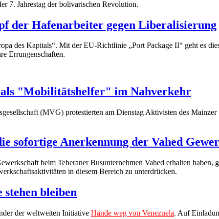
r 7. Jahrestag der bolivarischen Revolution.
f der Hafenarbeiter gegen Liberalisierung
opa des Kapitals“. Mit der EU-Richtlinie „Port Package II“ geht es di
hre Errungenschaften.
 als "Mobilitätshelfer" im Nahverkehr
gesellschaft (MVG) protestierten am Dienstag Aktivisten des Mainz
 die sofortige Anerkennung der Vahed Gewer
 Gewerkschaft beim Teheraner Busunternehmen Vahed erhalten haben, g
erkschaftsaktivitäten in diesem Bereich zu unterdrücken.
 stehen bleiben
der der weltweiten Initiative
Hände weg von Venezuela
. Auf Einladun