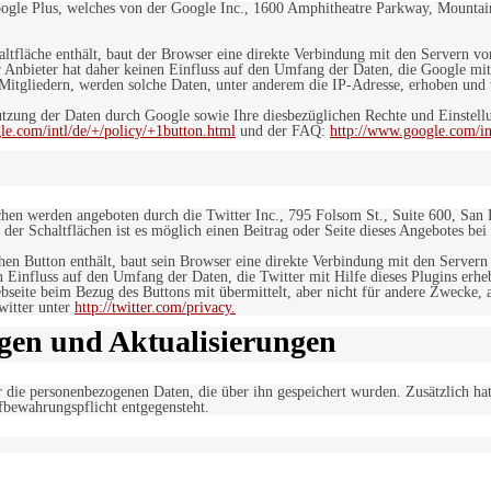
ogle Plus, welches von der Google Inc., 1600 Amphitheatre Parkway, Mountain
altfläche enthält, baut der Browser eine direkte Verbindung mit den Servern v
 Anbieter hat daher keinen Einfluss auf den Umfang der Daten, die Google mit
itgliedern, werden solche Daten, unter anderem die IP-Adresse, erhoben und v
zung der Daten durch Google sowie Ihre diesbezüglichen Rechte und Einstellu
le.com/intl/de/+/policy/+1button.html
und der FAQ:
http://www.google.com/int
ächen werden angeboten durch die Twitter Inc., 795 Folsom St., Suite 600, San
 der Schaltflächen ist es möglich einen Beitrag oder Seite dieses Angebotes bei
lchen Button enthält, baut sein Browser eine direkte Verbindung mit den Servern
n Einfluss auf den Umfang der Daten, die Twitter mit Hilfe dieses Plugins erh
seite beim Bezug des Buttons mit übermittelt, aber nicht für andere Zwecke, al
witter unter
http://twitter.com/privacy.
gen und Aktualisierungen
r die personenbezogenen Daten, die über ihn gespeichert wurden. Zusätzlich ha
fbewahrungspflicht entgegensteht.