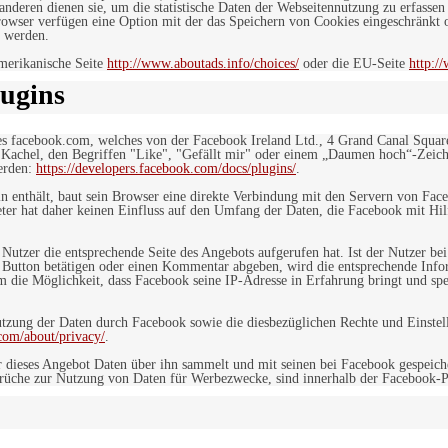
deren dienen sie, um die statistische Daten der Webseitennutzung zu erfassen
owser verfügen eine Option mit der das Speichern von Cookies eingeschränkt od
 werden.
merikanische Seite
http://www.aboutads.info/choices/
oder die EU-Seite
http:/
ugins
es facebook.com, welches von der Facebook Ireland Ltd., 4 Grand Canal Squar
r Kachel, den Begriffen "Like", "Gefällt mir" oder einem „Daumen hoch“-Zeich
werden:
https://developers.facebook.com/docs/plugins/
.
in enthält, baut sein Browser eine direkte Verbindung mit den Servern von Fac
er hat daher keinen Einfluss auf den Umfang der Daten, die Facebook mit Hilf
n Nutzer die entsprechende Seite des Angebots aufgerufen hat. Ist der Nutzer
 Button betätigen oder einen Kommentar abgeben, wird die entsprechende Info
dem die Möglichkeit, dass Facebook seine IP-Adresse in Erfahrung bringt und sp
ung der Daten durch Facebook sowie die diesbezüglichen Rechte und Einstell
com/about/privacy/
.
 dieses Angebot Daten über ihn sammelt und mit seinen bei Facebook gespeiche
sprüche zur Nutzung von Daten für Werbezwecke, sind innerhalb der Facebook-P