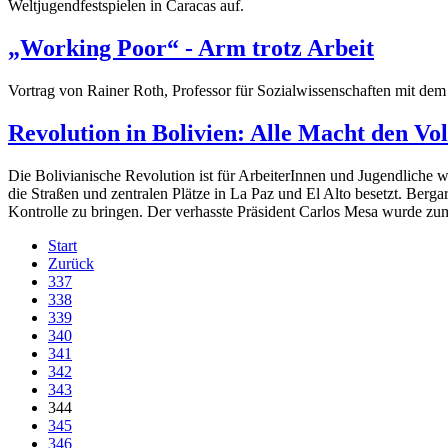
Weltjugendfestspielen in Caracas auf.
„Working Poor“ - Arm trotz Arbeit
Vortrag von Rainer Roth, Professor für Sozialwissenschaften mit de
Revolution in Bolivien: Alle Macht den V
Die Bolivianische Revolution ist für ArbeiterInnen und Jugendliche we
die Straßen und zentralen Plätze in La Paz und El Alto besetzt. Berg
Kontrolle zu bringen. Der verhasste Präsident Carlos Mesa wurde zum
Start
Zurück
337
338
339
340
341
342
343
344
345
346