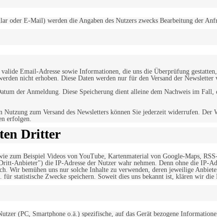
r oder E-Mail) werden die Angaben des Nutzers zwecks Bearbeitung der Anfrage
alide Email-Adresse sowie Informationen, die uns die Überprüfung gestatten,
werden nicht erhoben. Diese Daten werden nur für den Versand der Newsletter 
tum der Anmeldung. Diese Speicherung dient alleine dem Nachweis im Fall, da
n Nutzung zum Versand des Newsletters können Sie jederzeit widerrufen. Der W
en erfolgen.
en Dritter
, wie zum Beispiel Videos von YouTube, Kartenmaterial von Google-Maps, RSS
"Dritt-Anbieter") die IP-Adresse der Nutzer wahr nehmen. Denn ohne die IP-Adr
rlich. Wir bemühen uns nur solche Inhalte zu verwenden, deren jeweilige Anbiete
. für statistische Zwecke speichern. Soweit dies uns bekannt ist, klären wir die
 Nutzer (PC, Smartphone o.ä.) spezifische, auf das Gerät bezogene Information