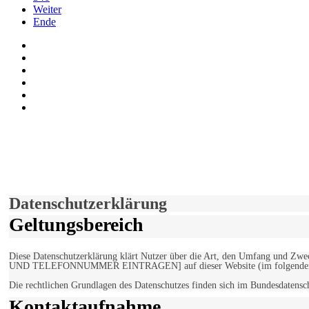
Weiter
Ende
Auf Facebook folgen
Bei Twitter teilen
Instagram
Auf Youtube folgen
der funke - Shop
marxist.com
derfunke.de verwendet Cookies!
Hiermit stimmen Sie der weiteren Nutzung unserer Seite und der V
Einverstanden!
Datenschutzerklärung
Geltungsbereich
Diese Datenschutzerklärung klärt Nutzer über die Art, den Umfang un
UND TELEFONNUMMER EINTRAGEN] auf dieser Website (im folgenden 
Die rechtlichen Grundlagen des Datenschutzes finden sich im Bundesdaten
Kontaktaufnahme