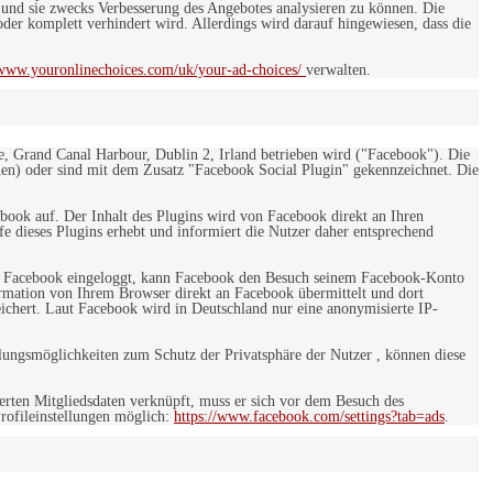
 und sie zwecks Verbesserung des Angebotes analysieren zu können. Die
er komplett verhindert wird. Allerdings wird darauf hingewiesen, dass die
/www.youronlinechoices.com/uk/your-ad-choices/
verwalten.
e, Grand Canal Harbour, Dublin 2, Irland betrieben wird ("Facebook"). Die
en) oder sind mit dem Zusatz "Facebook Social Plugin" gekennzeichnet. Die
ebook auf. Der Inhalt des Plugins wird von Facebook direkt an Ihren
e dieses Plugins erhebt und informiert die Nutzer daher entsprechend
 bei Facebook eingeloggt, kann Facebook den Besuch seinem Facebook-Konto
rmation von Ihrem Browser direkt an Facebook übermittelt und dort
eichert. Laut Facebook wird in Deutschland nur eine anonymisierte IP-
ungsmöglichkeiten zum Schutz der Privatsphäre der Nutzer , können diese
rten Mitgliedsdaten verknüpft, muss er sich vor dem Besuch des
rofileinstellungen möglich:
https://www.facebook.com/settings?tab=ads
.