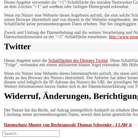
Dieses Angebot verwendet die “+1″-Schaltfläche des sozialen Netzwerkes Go
an dem Zeichen “+1″ auf weißem oder farbigen Hintergrund erkennbar.
Wenn ein Nutzer eine Webseite dieses Angebotes aufruft, die eine solche Sch
seinen Browser übermittelt und von diesem in die Webseite eingebunden. der
Schaltfläche keine personenbezogenen Daten erhoben. Nur bei eingeloggten M
Zweck und Umfang der Datenerhebung und die weitere Verarbeitung und Nut
Datenschutzhinweisen zu der “+1″-Schaltfläche entnehmen:
http://www.goog
Twitter
Dieses Angebot nutzt die
Schaltflächen des Dienstes Twitter
. Diese Schaltfl
"Folge", verbunden mit einem stillisierten blauen Vogel erkennbar. Mit Hilfe
Wenn ein Nutzer eine Webseite dieses Internetauftritts aufruft, die einen so
direkt an den Browser des Nutzers übermittelt. Der Anbieter hat daher keine
diesem wird lediglich die IP-Adresse des Nutzers die URL der jeweiligen Web
Weitere Informationen hierzu finden sich in der Datenschutzerklärung von T
Widerruf, Änderungen, Berichtigun
Der Nutzer hat das Recht, auf Antrag unentgeltlich Auskunft zu erhalten übe
Löschung seiner personenbezogenen Daten, soweit dem keine gesetzliche Au
Datenschutz-Muster von Rechtsanwalt Thomas Schwenke - I LAW it