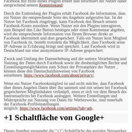
Facebook mit Hilfe dieses Plugins erhebt und informiert die Nutzer daher
entsprechend seinem
Kenntnisstand
:
Durch die Einbindung der Plugins erhält Facebook die Information, dass
ein Nutzer die entsprechende Seite des Angebots aufgerufen hat. Ist der
Nutzer bei Facebook eingeloggt, kann Facebook den Besuch seinem
Facebook-Konto zuordnen. Wenn Nutzer mit den Plugins interagieren,
zum Beispiel den Like Button betätigen oder einen Kommentar abgeben,
wird die entsprechende Information von Ihrem Browser direkt an
Facebook übermittelt und dort gespeichert. Falls ein Nutzer kein Mitglied
von Facebook ist, besteht trotzdem die Möglichkeit, dass Facebook seine
IP-Adresse in Erfahrung bringt und speichert. Laut Facebook wird in
Deutschland nur eine anonymisierte IP-Adresse gespeichert.
Zweck und Umfang der Datenerhebung und die weitere Verarbeitung und
Nutzung der Daten durch Facebook sowie die diesbezüglichen Rechte und
Einstellungsmöglichkeiten zum Schutz der Privatsphäre der Nutzer ,
können diese den Datenschutzhinweisen von Facebook
entnehmen:
https://www.facebook.com/about/privacy/
.
Wenn ein Nutzer Facebookmitglied ist und nicht möchte, dass Facebook
über dieses Angebot Daten über ihn sammelt und mit seinen bei Facebook
gespeicherten Mitgliedsdaten verknüpft, muss er sich vor dem Besuch des
Internetauftritts bei Facebook ausloggen. Weitere Einstellungen und
Widersprüche zur Nutzung von Daten für Werbezwecke, sind innerhalb
der Facebook-Profileinstellungen
möglich:
https://www.facebook.com/settings?tab=ads
.
+1 Schaltfläche von Google+
Dieses Angebot verwendet die “+1″-Schaltfläche des sozialen Netzwerkes