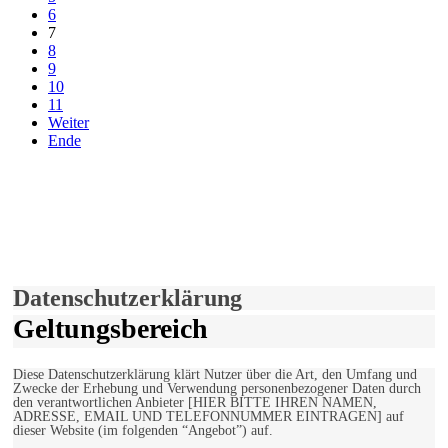
6
7
8
9
10
11
Weiter
Ende
derfunke.de verwendet Cookies!
Hiermit stimmen Sie der weiteren Nutzung unserer Seite und der
Verwendung von Cookies zu.
Mehr erfahren
Einverstanden!
Datenschutzerklärung
Geltungsbereich
Diese Datenschutzerklärung klärt Nutzer über die Art, den Umfang und
Zwecke der Erhebung und Verwendung personenbezogener Daten durch
den verantwortlichen Anbieter [HIER BITTE IHREN NAMEN,
ADRESSE, EMAIL UND TELEFONNUMMER EINTRAGEN] auf
dieser Website (im folgenden “Angebot”) auf.