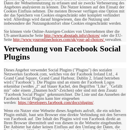
Daten der Webseitennutzung zu erfassen und sie zwecks Verbesserung des
Angebotes analysieren zu können. Die Nutzer können auf den Einsatz der
Cookies Einfluss nehmen. Die meisten Browser verfügen eine Option mit
der das Speichern von Cookies eingeschränkt oder komplett verhindert
wird. Allerdings wird darauf hingewiesen, dass die Nutzung und
insbesondere der Nutzungskomfort ohne Cookies eingeschränkt werden.
Sie können viele Online-Anzeigen-Cookies von Unternehmen über die
US-amerikanische Seite
http://www.aboutads.info/choices/
oder die EU-
Seite
http://www.youronlinechoices.com/uk/your-ad-choices/
verwalten.
Verwendung von Facebook Social
Plugins
Dieses Angebot verwendet Social Plugins ("Plugins") des sozialen
Netzwerkes facebook.com, welches von der Facebook Ireland Ltd., 4
Grand Canal Square, Grand Canal Harbour, Dublin 2, Irland betrieben
wird ("Facebook"). Die Plugins sind an einem der Facebook Logos
erkennbar (weißes „f“ auf blauer Kachel, den Begriffen "Like", "Gefällt
mir" oder einem „Daumen hoch“-Zeichen) oder sind mit dem Zusatz
"Facebook Social Plugin" gekennzeichnet. Die Liste und das Aussehen der
Facebook Social Plugins kann hier eingesehen
werden:
https://developers.facebook.com/docs/plugins/
.
Wenn ein Nutzer eine Webseite dieses Angebots aufruft, die ein solches
Plugin enthält, baut sein Browser eine direkte Verbindung mit den Servern
von Facebook auf. Der Inhalt des Plugins wird von Facebook direkt an
Ihren Browser übermittelt und von diesem in die Webseite eingebunden.
Der Anbieter hat daher keinen Einfluss auf den Umfang der Daten, die