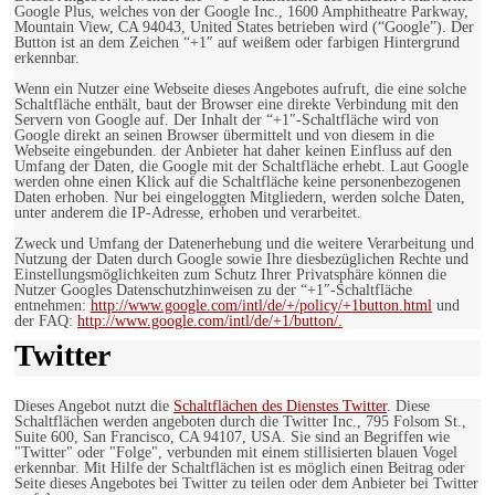
Google Plus, welches von der Google Inc., 1600 Amphitheatre Parkway,
Mountain View, CA 94043, United States betrieben wird (“Google”). Der
Button ist an dem Zeichen “+1″ auf weißem oder farbigen Hintergrund
erkennbar.
Wenn ein Nutzer eine Webseite dieses Angebotes aufruft, die eine solche
Schaltfläche enthält, baut der Browser eine direkte Verbindung mit den
Servern von Google auf. Der Inhalt der “+1″-Schaltfläche wird von
Google direkt an seinen Browser übermittelt und von diesem in die
Webseite eingebunden. der Anbieter hat daher keinen Einfluss auf den
Umfang der Daten, die Google mit der Schaltfläche erhebt. Laut Google
werden ohne einen Klick auf die Schaltfläche keine personenbezogenen
Daten erhoben. Nur bei eingeloggten Mitgliedern, werden solche Daten,
unter anderem die IP-Adresse, erhoben und verarbeitet.
Zweck und Umfang der Datenerhebung und die weitere Verarbeitung und
Nutzung der Daten durch Google sowie Ihre diesbezüglichen Rechte und
Einstellungsmöglichkeiten zum Schutz Ihrer Privatsphäre können die
Nutzer Googles Datenschutzhinweisen zu der “+1″-Schaltfläche
entnehmen:
http://www.google.com/intl/de/+/policy/+1button.html
und
der FAQ:
http://www.google.com/intl/de/+1/button/.
Twitter
Dieses Angebot nutzt die
Schaltflächen des Dienstes Twitter
. Diese
Schaltflächen werden angeboten durch die Twitter Inc., 795 Folsom St.,
Suite 600, San Francisco, CA 94107, USA. Sie sind an Begriffen wie
"Twitter" oder "Folge", verbunden mit einem stillisierten blauen Vogel
erkennbar. Mit Hilfe der Schaltflächen ist es möglich einen Beitrag oder
Seite dieses Angebotes bei Twitter zu teilen oder dem Anbieter bei Twitter