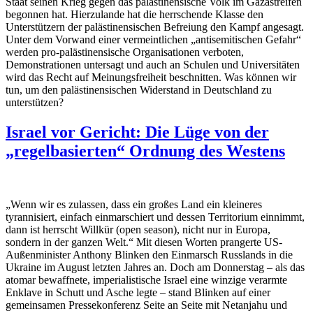
Staat seinen Krieg gegen das palästinensische Volk im Gazastreifen
begonnen hat. Hierzulande hat die herrschende Klasse den
Unterstützern der palästinensischen Befreiung den Kampf angesagt.
Unter dem Vorwand einer vermeintlichen „antisemitischen Gefahr“
werden pro-palästinensische Organisationen verboten,
Demonstrationen untersagt und auch an Schulen und Universitäten
wird das Recht auf Meinungsfreiheit beschnitten. Was können wir
tun, um den palästinensischen Widerstand in Deutschland zu
unterstützen?
Israel vor Gericht: Die Lüge von der
„regelbasierten“ Ordnung des Westens
„Wenn wir es zulassen, dass ein großes Land ein kleineres
tyrannisiert, einfach einmarschiert und dessen Territorium einnimmt,
dann ist herrscht Willkür (open season), nicht nur in Europa,
sondern in der ganzen Welt.“ Mit diesen Worten prangerte US-
Außenminister Anthony Blinken den Einmarsch Russlands in die
Ukraine im August letzten Jahres an. Doch am Donnerstag – als das
atomar bewaffnete, imperialistische Israel eine winzige verarmte
Enklave in Schutt und Asche legte – stand Blinken auf einer
gemeinsamen Pressekonferenz Seite an Seite mit Netanjahu und