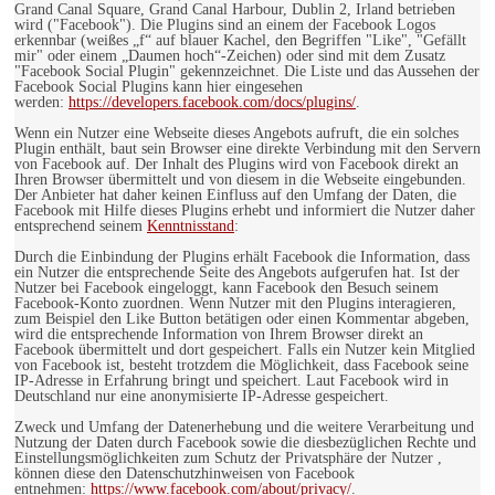
Grand Canal Square, Grand Canal Harbour, Dublin 2, Irland betrieben
wird ("Facebook"). Die Plugins sind an einem der Facebook Logos
erkennbar (weißes „f“ auf blauer Kachel, den Begriffen "Like", "Gefällt
mir" oder einem „Daumen hoch“-Zeichen) oder sind mit dem Zusatz
"Facebook Social Plugin" gekennzeichnet. Die Liste und das Aussehen der
Facebook Social Plugins kann hier eingesehen
werden:
https://developers.facebook.com/docs/plugins/
.
Wenn ein Nutzer eine Webseite dieses Angebots aufruft, die ein solches
Plugin enthält, baut sein Browser eine direkte Verbindung mit den Servern
von Facebook auf. Der Inhalt des Plugins wird von Facebook direkt an
Ihren Browser übermittelt und von diesem in die Webseite eingebunden.
Der Anbieter hat daher keinen Einfluss auf den Umfang der Daten, die
Facebook mit Hilfe dieses Plugins erhebt und informiert die Nutzer daher
entsprechend seinem
Kenntnisstand
:
Durch die Einbindung der Plugins erhält Facebook die Information, dass
ein Nutzer die entsprechende Seite des Angebots aufgerufen hat. Ist der
Nutzer bei Facebook eingeloggt, kann Facebook den Besuch seinem
Facebook-Konto zuordnen. Wenn Nutzer mit den Plugins interagieren,
zum Beispiel den Like Button betätigen oder einen Kommentar abgeben,
wird die entsprechende Information von Ihrem Browser direkt an
Facebook übermittelt und dort gespeichert. Falls ein Nutzer kein Mitglied
von Facebook ist, besteht trotzdem die Möglichkeit, dass Facebook seine
IP-Adresse in Erfahrung bringt und speichert. Laut Facebook wird in
Deutschland nur eine anonymisierte IP-Adresse gespeichert.
Zweck und Umfang der Datenerhebung und die weitere Verarbeitung und
Nutzung der Daten durch Facebook sowie die diesbezüglichen Rechte und
Einstellungsmöglichkeiten zum Schutz der Privatsphäre der Nutzer ,
können diese den Datenschutzhinweisen von Facebook
entnehmen:
https://www.facebook.com/about/privacy/
.