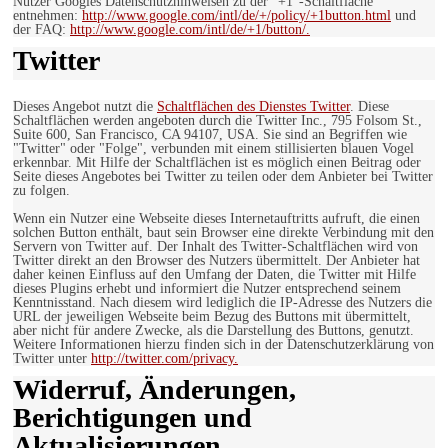
Nutzer Googles Datenschutzhinweisen zu der “+1″-Schaltfläche
entnehmen:
http://www.google.com/intl/de/+/policy/+1button.html
und
der FAQ:
http://www.google.com/intl/de/+1/button/.
Twitter
Dieses Angebot nutzt die
Schaltflächen des Dienstes Twitter
. Diese
Schaltflächen werden angeboten durch die Twitter Inc., 795 Folsom St.,
Suite 600, San Francisco, CA 94107, USA. Sie sind an Begriffen wie
"Twitter" oder "Folge", verbunden mit einem stillisierten blauen Vogel
erkennbar. Mit Hilfe der Schaltflächen ist es möglich einen Beitrag oder
Seite dieses Angebotes bei Twitter zu teilen oder dem Anbieter bei Twitter
zu folgen.
Wenn ein Nutzer eine Webseite dieses Internetauftritts aufruft, die einen
solchen Button enthält, baut sein Browser eine direkte Verbindung mit den
Servern von Twitter auf. Der Inhalt des Twitter-Schaltflächen wird von
Twitter direkt an den Browser des Nutzers übermittelt. Der Anbieter hat
daher keinen Einfluss auf den Umfang der Daten, die Twitter mit Hilfe
dieses Plugins erhebt und informiert die Nutzer entsprechend seinem
Kenntnisstand. Nach diesem wird lediglich die IP-Adresse des Nutzers die
URL der jeweiligen Webseite beim Bezug des Buttons mit übermittelt,
aber nicht für andere Zwecke, als die Darstellung des Buttons, genutzt.
Weitere Informationen hierzu finden sich in der Datenschutzerklärung von
Twitter unter
http://twitter.com/privacy.
Widerruf, Änderungen,
Berichtigungen und
Aktualisierungen