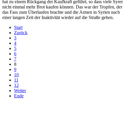
hat zu einem Rückgang der Kaufkraft geführt, so dass viele Syrer
nicht einmal mehr Brot kaufen können. Das war der Tropfen, der
das Fass zum Überlaufen brachte und die Armen in Syrien nach
einer langen Zeit der Inaktivität wieder auf die Straße gehen.
Start
Zurück
3
4
5
6
7
8
9
10
11
12
Weiter
Ende
derfunke.de verwendet Cookies!
Hiermit stimmen Sie der weiteren Nutzung unserer Seite und der
Verwendung von Cookies zu.
Mehr erfahren