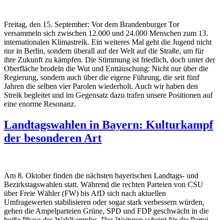
Freitag, den 15. September: Vor dem Brandenburger Tor
versammeln sich zwischen 12.000 und 24.000 Menschen zum 13.
internationalen Klimastreik.
Ein weiteres Mal geht die Jugend nicht
nur in Berlin, sondern überall auf der Welt auf die Straße, um für
ihre Zukunft zu kämpfen. Die Stimmung ist friedlich, doch unter der
Oberfläche brodeln die Wut und Enttäuschung: Nicht nur über die
Regierung, sondern auch über die eigene Führung, die seit fünf
Jahren die selben vier Parolen wiederholt. Auch wir haben den
Streik begleitet und im Gegensatz dazu trafen unsere Positionen auf
eine enorme Resonanz.
Landtagswahlen in Bayern: Kulturkampf
der besonderen Art
Am 8. Oktober finden die nächsten bayerischen Landtags- und
Bezirkstagswahlen statt. Während die rechten Parteien von CSU
über Freie Wähler (FW) bis AfD sich nach aktuellen
Umfragewerten stabilisieren oder sogar stark verbessern würden,
gehen die Ampelparteien Grüne, SPD und FDP geschwächt in die
heiße Phase des Wahlkampfes. Des Weiteren scheint für die Partei