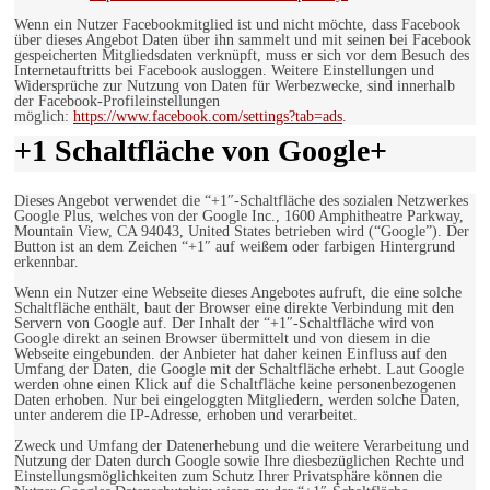
Wenn ein Nutzer Facebookmitglied ist und nicht möchte, dass Facebook
über dieses Angebot Daten über ihn sammelt und mit seinen bei Facebook
gespeicherten Mitgliedsdaten verknüpft, muss er sich vor dem Besuch des
Internetauftritts bei Facebook ausloggen. Weitere Einstellungen und
Widersprüche zur Nutzung von Daten für Werbezwecke, sind innerhalb
der Facebook-Profileinstellungen
möglich:
https://www.facebook.com/settings?tab=ads
.
+1 Schaltfläche von Google+
Dieses Angebot verwendet die “+1″-Schaltfläche des sozialen Netzwerkes
Google Plus, welches von der Google Inc., 1600 Amphitheatre Parkway,
Mountain View, CA 94043, United States betrieben wird (“Google”). Der
Button ist an dem Zeichen “+1″ auf weißem oder farbigen Hintergrund
erkennbar.
Wenn ein Nutzer eine Webseite dieses Angebotes aufruft, die eine solche
Schaltfläche enthält, baut der Browser eine direkte Verbindung mit den
Servern von Google auf. Der Inhalt der “+1″-Schaltfläche wird von
Google direkt an seinen Browser übermittelt und von diesem in die
Webseite eingebunden. der Anbieter hat daher keinen Einfluss auf den
Umfang der Daten, die Google mit der Schaltfläche erhebt. Laut Google
werden ohne einen Klick auf die Schaltfläche keine personenbezogenen
Daten erhoben. Nur bei eingeloggten Mitgliedern, werden solche Daten,
unter anderem die IP-Adresse, erhoben und verarbeitet.
Zweck und Umfang der Datenerhebung und die weitere Verarbeitung und
Nutzung der Daten durch Google sowie Ihre diesbezüglichen Rechte und
Einstellungsmöglichkeiten zum Schutz Ihrer Privatsphäre können die