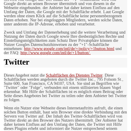
Google direkt an seinen Browser übermittelt und von diesem in die
Webseite eingebunden. der Anbieter hat daher keinen Einfluss auf den
Umfang der Daten, die Google mit der Schaltfläche erhebt. Laut Google
werden ohne einen Klick auf die Schaltfläche keine personenbezogenen
Daten erhoben. Nur bei eingeloggten Mitgliedern, werden solche Daten,
unter anderem die IP-Adresse, erhoben und verarbeitet.
Zweck und Umfang der Datenerhebung und die weitere Verarbeitung und
Nutzung der Daten durch Google sowie Ihre diesbezüglichen Rechte und
Einstellungsmöglichkeiten zum Schutz Ihrer Privatsphäre können die
Nutzer Googles Datenschutzhinweisen zu der “+1″-Schaltfläche
entnehmen:
http://www.google.com/intl/de/+/policy/+1button.html
und
der FAQ:
http://www.google.com/intl/de/+1/button/.
Twitter
Dieses Angebot nutzt die
Schaltflächen des Dienstes Twitter
. Diese
Schaltflächen werden angeboten durch die Twitter Inc., 795 Folsom St.,
Suite 600, San Francisco, CA 94107, USA. Sie sind an Begriffen wie
"Twitter" oder "Folge", verbunden mit einem stillisierten blauen Vogel
erkennbar. Mit Hilfe der Schaltflächen ist es möglich einen Beitrag oder
Seite dieses Angebotes bei Twitter zu teilen oder dem Anbieter bei Twitter
zu folgen.
Wenn ein Nutzer eine Webseite dieses Internetauftritts aufruft, die einen
solchen Button enthält, baut sein Browser eine direkte Verbindung mit den
Servern von Twitter auf. Der Inhalt des Twitter-Schaltflächen wird von
Twitter direkt an den Browser des Nutzers übermittelt. Der Anbieter hat
daher keinen Einfluss auf den Umfang der Daten, die Twitter mit Hilfe
dieses Plugins erhebt und informiert die Nutzer entsprechend seinem