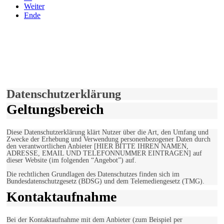
Weiter
Ende
derfunke.de verwendet Cookies!
Hiermit stimmen Sie der weiteren Nutzung unserer Seite und der
Verwendung von Cookies zu.
Mehr erfahren
Einverstanden!
Datenschutzerklärung
Geltungsbereich
Diese Datenschutzerklärung klärt Nutzer über die Art, den Umfang und
Zwecke der Erhebung und Verwendung personenbezogener Daten durch
den verantwortlichen Anbieter [HIER BITTE IHREN NAMEN,
ADRESSE, EMAIL UND TELEFONNUMMER EINTRAGEN] auf
dieser Website (im folgenden “Angebot”) auf.
Die rechtlichen Grundlagen des Datenschutzes finden sich im
Bundesdatenschutzgesetz (BDSG) und dem Telemediengesetz (TMG).
Kontaktaufnahme
Bei der Kontaktaufnahme mit dem Anbieter (zum Beispiel per