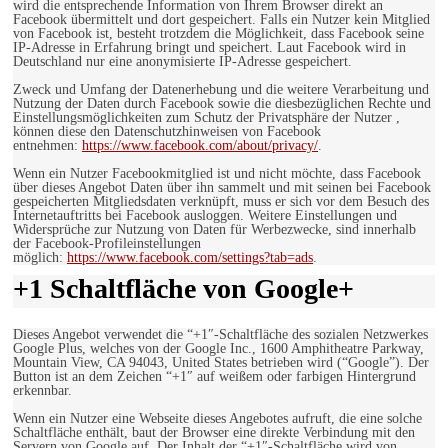
wird die entsprechende Information von Ihrem Browser direkt an
Facebook übermittelt und dort gespeichert. Falls ein Nutzer kein Mitglied
von Facebook ist, besteht trotzdem die Möglichkeit, dass Facebook seine
IP-Adresse in Erfahrung bringt und speichert. Laut Facebook wird in
Deutschland nur eine anonymisierte IP-Adresse gespeichert.
Zweck und Umfang der Datenerhebung und die weitere Verarbeitung und
Nutzung der Daten durch Facebook sowie die diesbezüglichen Rechte und
Einstellungsmöglichkeiten zum Schutz der Privatsphäre der Nutzer ,
können diese den Datenschutzhinweisen von Facebook
entnehmen:
https://www.facebook.com/about/privacy/
.
Wenn ein Nutzer Facebookmitglied ist und nicht möchte, dass Facebook
über dieses Angebot Daten über ihn sammelt und mit seinen bei Facebook
gespeicherten Mitgliedsdaten verknüpft, muss er sich vor dem Besuch des
Internetauftritts bei Facebook ausloggen. Weitere Einstellungen und
Widersprüche zur Nutzung von Daten für Werbezwecke, sind innerhalb
der Facebook-Profileinstellungen
möglich:
https://www.facebook.com/settings?tab=ads
.
+1 Schaltfläche von Google+
Dieses Angebot verwendet die “+1″-Schaltfläche des sozialen Netzwerkes
Google Plus, welches von der Google Inc., 1600 Amphitheatre Parkway,
Mountain View, CA 94043, United States betrieben wird (“Google”). Der
Button ist an dem Zeichen “+1″ auf weißem oder farbigen Hintergrund
erkennbar.
Wenn ein Nutzer eine Webseite dieses Angebotes aufruft, die eine solche
Schaltfläche enthält, baut der Browser eine direkte Verbindung mit den
Servern von Google auf. Der Inhalt der “+1″-Schaltfläche wird von