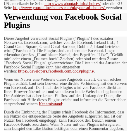
US-amerikanische Seite
http://www.aboutads.info/choices/
oder die EU-
Seite
http://www.youronlinechoices.com/uk/your-ad-choices/
verwalten.
Verwendung von Facebook Social
Plugins
Dieses Angebot verwendet Social Plugins ("Plugins") des sozialen
Netzwerkes facebook.com, welches von der Facebook Ireland Ltd., 4
Grand Canal Square, Grand Canal Harbour, Dublin 2, Irland betrieben
wird ("Facebook"). Die Plugins sind an einem der Facebook Logos
erkennbar (weißes „f“ auf blauer Kachel, den Begriffen "Like", "Gefällt
mir" oder einem „Daumen hoch“-Zeichen) oder sind mit dem Zusatz
"Facebook Social Plugin" gekennzeichnet. Die Liste und das Aussehen der
Facebook Social Plugins kann hier eingesehen
werden:
https://developers.facebook.com/docs/plugins/
.
Wenn ein Nutzer eine Webseite dieses Angebots aufruft, die ein solches
Plugin enthält, baut sein Browser eine direkte Verbindung mit den Servern
von Facebook auf. Der Inhalt des Plugins wird von Facebook direkt an
Ihren Browser übermittelt und von diesem in die Webseite eingebunden.
Der Anbieter hat daher keinen Einfluss auf den Umfang der Daten, die
Facebook mit Hilfe dieses Plugins erhebt und informiert die Nutzer daher
entsprechend seinem
Kenntnisstand
:
Durch die Einbindung der Plugins erhält Facebook die Information, dass
ein Nutzer die entsprechende Seite des Angebots aufgerufen hat. Ist der
Nutzer bei Facebook eingeloggt, kann Facebook den Besuch seinem
Facebook-Konto zuordnen. Wenn Nutzer mit den Plugins interagieren,
zum Beispiel den Like Button betätigen oder einen Kommentar abgeben,