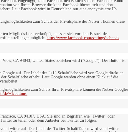
 bei Facebook eingeloggt, kann Facebook den Besuch seinem Facebook-Konto
rmation von Ihrem Browser direkt an Facebook übermittelt und dort
eichert. Laut Facebook wird in Deutschland nur eine anonymisierte IP-
ungsmöglichkeiten zum Schutz der Privatsphäre der Nutzer , können diese
rten Mitgliedsdaten verknüpft, muss er sich vor dem Besuch des
rofileinstellungen möglich:
https://www.facebook.com/settings?tab=ads
.
 View, CA 94043, United States betrieben wird (“Google”). Der Button ist
on Google auf. Der Inhalt der “+1″-Schaltfläche wird von Google direkt an
 der Schaltfläche erhebt. Laut Google werden ohne einen Klick auf die
erarbeitet.
ngsmöglichkeiten zum Schutz Ihrer Privatsphäre können die Nutzer Googles
l/de/+1/button/.
 Francisco, CA 94107, USA. Sie sind an Begriffen wie "Twitter" oder
 Twitter zu teilen oder dem Anbieter bei Twitter zu folgen.
 von Twitter auf. Der Inhalt des Twitter-Schaltflächen wird von Twitter