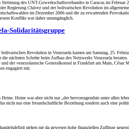
n Strömung des UNT-Gewerkschaftsverbandes in Caracas im Februar 20
 der Regierung Chávez und der bolivarischen Revolution im allgemein
ntschaftswahlen im Dezember 2006 und die zu erwartenden Provokation
iesem Konflikt war daher unumgänglich.
la-Solidaritätsgruppe
er bolivarischen Revolution in Venezuela kamen am Samstag, 25. Februa
 die nächsten Schritte beim Aufbau des Netzwerks Venezuela beraten.
 und der venezolanische Generalkonsul in Frankfurt am Main, César 
en engagiert mit.
 Heine. Heine war aber nicht nur „der hervorragendste unter allen leb
hn nicht nur eine freundschaftliche Beziehung sondern auch eine polit
handelsdefizit stehen nie da gewesen hohe finanziellen Zuflüsse gege