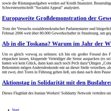
sowie die Rüstungsaufgaben werden auf Kredit finanziert. Beunruhige
Schwesterzeitschrift "Socialist Appeal" analysiert.
Europaweite Großdemonstration der Gewerk
Trotz der Versuchs sozialdemokratischer Parlamentarier und bürgerli
Februar 2006 weit über 80.000 Gewerkschafter in Strasbourg, um gege
Ab in die Toskana? Warum im Jahr der WM 
Um es gleich vorweg zu nehmen: ich bin ein großer Freund des Fu
einpacken lassen, kloppende Verteidiger die Sense auspacken (es s
hatten wir kein Glück, dann kam auch noch Pech dazu“(Jürgen „Cobra“
Bekenntnis mögen Andersdenkende mir an dieser Stelle verzeihen, al
mit zwei, drei Toren in Führung gehen ließ, um dann nach dem Pause
Aktionstag in Solidarität mit den Busfahr
Dieses Flugblatt des Iranian Workers' Solidarity Network verteilen u
Start