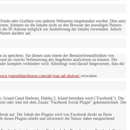
-Feeds oder Grafiken von anderen Webseiten eingebunden werden. Dies setzt
esse, könnten sie die Inhalte nicht an den Browser des jeweiligen Nutzers
r die IP-Adresse lediglich zur Auslieferung der Inhalte verwenden. Jedoch
 Nutzer darüber auf.
en zu speichern. Sie dienen zum einem der Benutzerfreundlichkeit von
 und sie zwecks Verbesserung des Angebotes analysieren zu können. Die
er komplett verhindert wird. Allerdings wird darauf hingewiesen, dass die
/www.youronlinechoices.com/uk/your-ad-choices/
verwalten.
e, Grand Canal Harbour, Dublin 2, Irland betrieben wird ("Facebook"). Die
en) oder sind mit dem Zusatz "Facebook Social Plugin" gekennzeichnet. Die
ebook auf. Der Inhalt des Plugins wird von Facebook direkt an Ihren
e dieses Plugins erhebt und informiert die Nutzer daher entsprechend