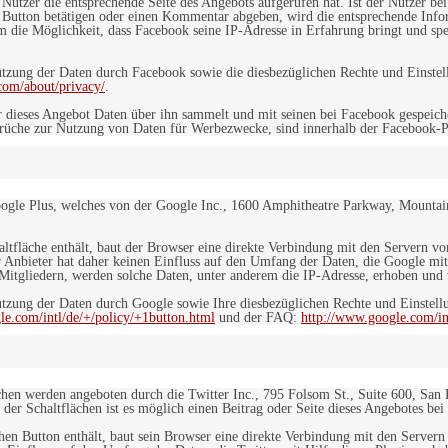
n Nutzer die entsprechende Seite des Angebots aufgerufen hat. Ist der Nutzer
 Button betätigen oder einen Kommentar abgeben, wird die entsprechende Info
dem die Möglichkeit, dass Facebook seine IP-Adresse in Erfahrung bringt und sp
ung der Daten durch Facebook sowie die diesbezüglichen Rechte und Einstell
com/about/privacy/
.
 dieses Angebot Daten über ihn sammelt und mit seinen bei Facebook gespeiche
sprüche zur Nutzung von Daten für Werbezwecke, sind innerhalb der Facebook-P
ogle Plus, welches von der Google Inc., 1600 Amphitheatre Parkway, Mountain
altfläche enthält, baut der Browser eine direkte Verbindung mit den Servern v
 Anbieter hat daher keinen Einfluss auf den Umfang der Daten, die Google mit
itgliedern, werden solche Daten, unter anderem die IP-Adresse, erhoben und v
zung der Daten durch Google sowie Ihre diesbezüglichen Rechte und Einstellu
le.com/intl/de/+/policy/+1button.html
und der FAQ:
http://www.google.com/int
ächen werden angeboten durch die Twitter Inc., 795 Folsom St., Suite 600, San
 der Schaltflächen ist es möglich einen Beitrag oder Seite dieses Angebotes bei
lchen Button enthält, baut sein Browser eine direkte Verbindung mit den Servern