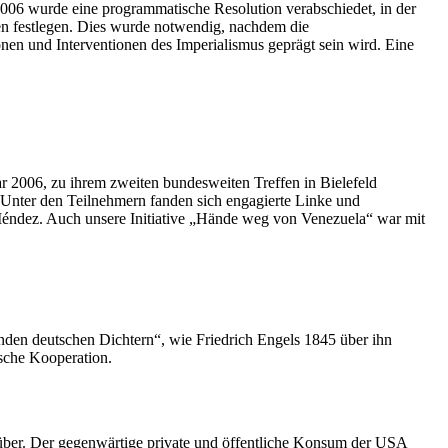
06 wurde eine programmatische Resolution verabschiedet, in der
en festlegen. Dies wurde notwendig, nachdem die
en und Interventionen des Imperialismus geprägt sein wird. Eine
r 2006, zu ihrem zweiten bundesweiten Treffen in Bielefeld
 Unter den Teilnehmern fanden sich engagierte Linke und
Méndez. Auch unsere Initiative „Hände weg von Venezuela“ war mit
enden deutschen Dichtern“, wie Friedrich Engels 1845 über ihn
ische Kooperation.
nüber. Der gegenwärtige private und öffentliche Konsum der USA