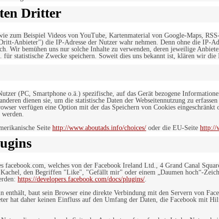
en Dritter
, wie zum Beispiel Videos von YouTube, Kartenmaterial von Google-Maps, RSS
"Dritt-Anbieter") die IP-Adresse der Nutzer wahr nehmen. Denn ohne die IP-Adr
rlich. Wir bemühen uns nur solche Inhalte zu verwenden, deren jeweilige Anbiete
. für statistische Zwecke speichern. Soweit dies uns bekannt ist, klären wir die
 Nutzer (PC, Smartphone o.ä.) spezifische, auf das Gerät bezogene Information
deren dienen sie, um die statistische Daten der Webseitennutzung zu erfassen
owser verfügen eine Option mit der das Speichern von Cookies eingeschränkt od
 werden.
merikanische Seite
http://www.aboutads.info/choices/
oder die EU-Seite
http:/
ugins
es facebook.com, welches von der Facebook Ireland Ltd., 4 Grand Canal Squar
r Kachel, den Begriffen "Like", "Gefällt mir" oder einem „Daumen hoch“-Zeich
werden:
https://developers.facebook.com/docs/plugins/
.
in enthält, baut sein Browser eine direkte Verbindung mit den Servern von Fac
er hat daher keinen Einfluss auf den Umfang der Daten, die Facebook mit Hilf