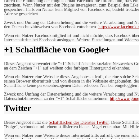
Durch die Einbindung der Plugins erhält Facebook die Information, dass ei
zuordnen. Wenn Nutzer mit den Plugins interagieren, zum Beispiel den Like
gespeichert. Falls ein Nutzer kein Mitglied von Facebook ist, besteht trotz
Adresse gespeichert.
Zweck und Umfang der Datenerhebung und die weitere Verarbeitung und Nutz
den Datenschutzhinweisen von Facebook entnehmen:
https://www.facebook.
Wenn ein Nutzer Facebookmitglied ist und nicht möchte, dass Facebook über
Internetauftritts bei Facebook ausloggen. Weitere Einstellungen und Wider
+1 Schaltfläche von Google+
Dieses Angebot verwendet die “+1″-Schaltfläche des sozialen Netzwerkes Go
an dem Zeichen “+1″ auf weißem oder farbigen Hintergrund erkennbar.
Wenn ein Nutzer eine Webseite dieses Angebotes aufruft, die eine solche Sch
seinen Browser übermittelt und von diesem in die Webseite eingebunden. der
Schaltfläche keine personenbezogenen Daten erhoben. Nur bei eingeloggten M
Zweck und Umfang der Datenerhebung und die weitere Verarbeitung und Nut
Datenschutzhinweisen zu der “+1″-Schaltfläche entnehmen:
http://www.goog
Twitter
Dieses Angebot nutzt die
Schaltflächen des Dienstes Twitter
. Diese Schaltfl
"Folge", verbunden mit einem stillisierten blauen Vogel erkennbar. Mit Hilfe
Wenn ein Nutzer eine Webseite dieses Internetauftritts aufruft, die einen so