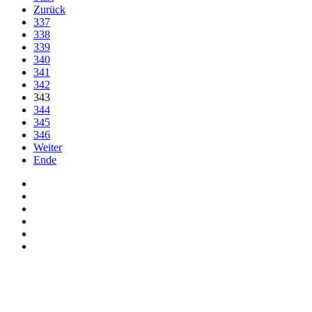
Zurück
337
338
339
340
341
342
343
344
345
346
Weiter
Ende
Auf Facebook folgen
Bei Twitter teilen
Instagram
Auf Youtube folgen
der funke - Shop
marxist.com
derfunke.de verwendet Cookies!
Hiermit stimmen Sie der weiteren Nutzung unserer Seite und der V