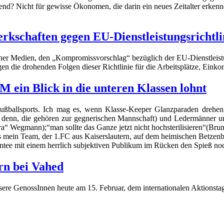
nd? Nicht für gewisse Ökonomen, die darin ein neues Zeitalter erkenn
schaften gegen EU-Dienstleistungsrichtlin
cher Medien, den „Kompromissvorschlag“ bezüglich der EU-Dienstleistu
n die drohenden Folgen dieser Richtlinie für die Arbeitsplätze, Einko
ein Blick in die unteren Klassen lohnt
ßballsports. Ich mag es, wenn Klasse-Keeper Glanzparaden drehen,
ei denn, die gehören zur gegnerischen Mannschaft) und Ledermänner u
 Wegmann);“man sollte das Ganze jetzt nicht hochsterilisieren“(Bruno
s mein Team, der 1.FC aus Kaiserslautern, auf dem heimischen Betzenb
ntee mit einem herrlich subjektiven Publikum im Rücken den Spieß noc
ern bei Vahed
nsere GenossInnen heute am 15. Februar, dem internationalen Aktionstag