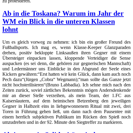
zu protestieren.
Ab in die Toskana? Warum im Jahr der
WM ein Blick in die unteren Klassen
lohnt
Um es gleich vorweg zu nehmen: ich bin ein großer Freund des
Fußballsports. Ich mag es, wenn Klasse-Keeper Glanzparaden
drehen, positiv bekloppte Linksaußen ihren Gegner mit einem
Übersteiger einpacken lassen, kloppende Verteidiger die Sense
auspacken (es sei denn, die gehören zur gegnerischen Mannschaft)
und Ledermänner uns Einblicke in den Abgrund der Seele eines
Kickers gewähren:“Erst hatten wir kein Glück, dann kam auch noch
Pech dazu“(Jürgen „Cobra“ Wegmann);“man sollte das Ganze jetzt
nicht hochsterilisieren“(Bruno Labbadia). Ich sehne mich nach den
Zeiten zurück, soviel zärtliches Bekenntnis mögen Andersdenkende
mir an dieser Stelle verzeihen, als mein Team, der 1.FC aus
Kaiserslautern, auf dem heimischen Betzenberg den jeweiligen
Gegner in Halbzeit eins in liebgewonnenem Ritual mit zwei, drei
Toren in Führung gehen ließ, um dann nach dem Pausentee mit
einem herrlich subjektiven Publikum im Rücken den Spieß noch
umzudrehen und in der 92. Minute den Siegtreffer zu markieren.