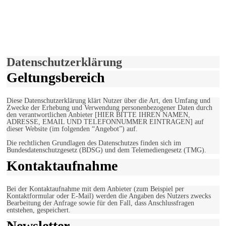
derfunke.de verwendet Cookies!
Hiermit stimmen Sie der weiteren Nutzung unserer Seite und der
Verwendung von Cookies zu.
Mehr erfahren
Einverstanden!
Datenschutzerklärung
Geltungsbereich
Diese Datenschutzerklärung klärt Nutzer über die Art, den Umfang und
Zwecke der Erhebung und Verwendung personenbezogener Daten durch
den verantwortlichen Anbieter [HIER BITTE IHREN NAMEN,
ADRESSE, EMAIL UND TELEFONNUMMER EINTRAGEN] auf
dieser Website (im folgenden “Angebot”) auf.
Die rechtlichen Grundlagen des Datenschutzes finden sich im
Bundesdatenschutzgesetz (BDSG) und dem Telemediengesetz (TMG).
Kontaktaufnahme
Bei der Kontaktaufnahme mit dem Anbieter (zum Beispiel per
Kontaktformular oder E-Mail) werden die Angaben des Nutzers zwecks
Bearbeitung der Anfrage sowie für den Fall, dass Anschlussfragen
entstehen, gespeichert.
Newsletter