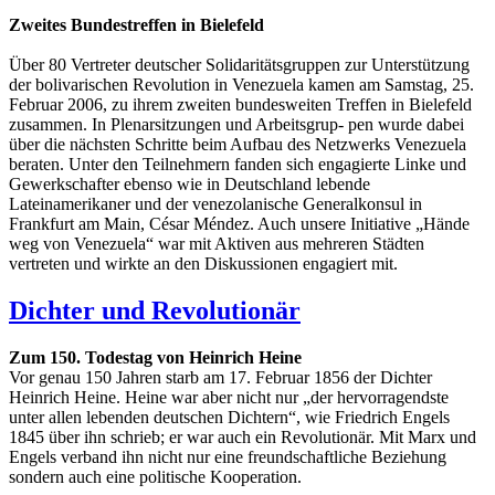
Zweites Bundestreffen in Bielefeld
Über 80 Vertreter deutscher Solidaritätsgruppen zur Unterstützung
der bolivarischen Revolution in Venezuela kamen am Samstag, 25.
Februar 2006, zu ihrem zweiten bundesweiten Treffen in Bielefeld
zusammen. In Plenarsitzungen und Arbeitsgrup- pen wurde dabei
über die nächsten Schritte beim Aufbau des Netzwerks Venezuela
beraten. Unter den Teilnehmern fanden sich engagierte Linke und
Gewerkschafter ebenso wie in Deutschland lebende
Lateinamerikaner und der venezolanische Generalkonsul in
Frankfurt am Main, César Méndez. Auch unsere Initiative „Hände
weg von Venezuela“ war mit Aktiven aus mehreren Städten
vertreten und wirkte an den Diskussionen engagiert mit.
Dichter und Revolutionär
Zum 150. Todestag von Heinrich Heine
Vor genau 150 Jahren starb am 17. Februar 1856 der Dichter
Heinrich Heine. Heine war aber nicht nur „der hervorragendste
unter allen lebenden deutschen Dichtern“, wie Friedrich Engels
1845 über ihn schrieb; er war auch ein Revolutionär. Mit Marx und
Engels verband ihn nicht nur eine freundschaftliche Beziehung
sondern auch eine politische Kooperation.