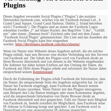
Plugins
Dieses Angebot verwendet Social Plugins ("Plugins") des sozialen
Netzwerkes facebook.com, welches von der Facebook Ireland Ltd., 4
Grand Canal Square, Grand Canal Harbour, Dublin 2, Irland betrieben
wird ("Facebook"). Die Plugins sind an einem der Facebook Logos
erkennbar (weißes „f“ auf blauer Kachel, den Begriffen "Like", "Gefällt
mir" oder einem „Daumen hoch“-Zeichen) oder sind mit dem Zusatz
"Facebook Social Plugin" gekennzeichnet. Die Liste und das Aussehen der
Facebook Social Plugins kann hier eingesehen
werden:
https://developers.facebook.com/docs/plugins/
.
Wenn ein Nutzer eine Webseite dieses Angebots aufruft, die ein solches
Plugin enthält, baut sein Browser eine direkte Verbindung mit den Servern
von Facebook auf. Der Inhalt des Plugins wird von Facebook direkt an
Ihren Browser übermittelt und von diesem in die Webseite eingebunden.
Der Anbieter hat daher keinen Einfluss auf den Umfang der Daten, die
Facebook mit Hilfe dieses Plugins erhebt und informiert die Nutzer daher
entsprechend seinem
Kenntnisstand
:
Durch die Einbindung der Plugins erhält Facebook die Information, dass
ein Nutzer die entsprechende Seite des Angebots aufgerufen hat. Ist der
Nutzer bei Facebook eingeloggt, kann Facebook den Besuch seinem
Facebook-Konto zuordnen. Wenn Nutzer mit den Plugins interagieren,
zum Beispiel den Like Button betätigen oder einen Kommentar abgeben,
wird die entsprechende Information von Ihrem Browser direkt an
Facebook übermittelt und dort gespeichert. Falls ein Nutzer kein Mitglied
von Facebook ist, besteht trotzdem die Möglichkeit, dass Facebook seine
IP-Adresse in Erfahrung bringt und speichert. Laut Facebook wird in
Deutschland nur eine anonymisierte IP-Adresse gespeichert.