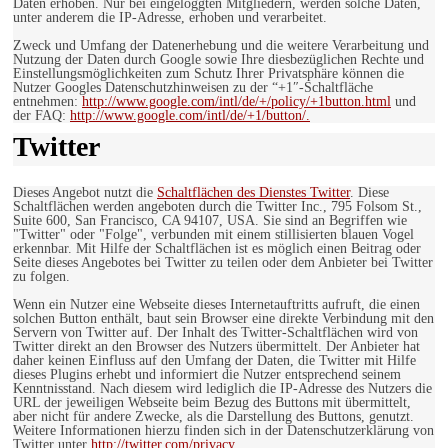
Daten erhoben. Nur bei eingeloggten Mitgliedern, werden solche Daten,
unter anderem die IP-Adresse, erhoben und verarbeitet.
Zweck und Umfang der Datenerhebung und die weitere Verarbeitung und
Nutzung der Daten durch Google sowie Ihre diesbezüglichen Rechte und
Einstellungsmöglichkeiten zum Schutz Ihrer Privatsphäre können die
Nutzer Googles Datenschutzhinweisen zu der “+1″-Schaltfläche
entnehmen:
http://www.google.com/intl/de/+/policy/+1button.html
und
der FAQ:
http://www.google.com/intl/de/+1/button/.
Twitter
Dieses Angebot nutzt die
Schaltflächen des Dienstes Twitter
. Diese
Schaltflächen werden angeboten durch die Twitter Inc., 795 Folsom St.,
Suite 600, San Francisco, CA 94107, USA. Sie sind an Begriffen wie
"Twitter" oder "Folge", verbunden mit einem stillisierten blauen Vogel
erkennbar. Mit Hilfe der Schaltflächen ist es möglich einen Beitrag oder
Seite dieses Angebotes bei Twitter zu teilen oder dem Anbieter bei Twitter
zu folgen.
Wenn ein Nutzer eine Webseite dieses Internetauftritts aufruft, die einen
solchen Button enthält, baut sein Browser eine direkte Verbindung mit den
Servern von Twitter auf. Der Inhalt des Twitter-Schaltflächen wird von
Twitter direkt an den Browser des Nutzers übermittelt. Der Anbieter hat
daher keinen Einfluss auf den Umfang der Daten, die Twitter mit Hilfe
dieses Plugins erhebt und informiert die Nutzer entsprechend seinem
Kenntnisstand. Nach diesem wird lediglich die IP-Adresse des Nutzers die
URL der jeweiligen Webseite beim Bezug des Buttons mit übermittelt,
aber nicht für andere Zwecke, als die Darstellung des Buttons, genutzt.
Weitere Informationen hierzu finden sich in der Datenschutzerklärung von
Twitter unter
http://twitter.com/privacy.