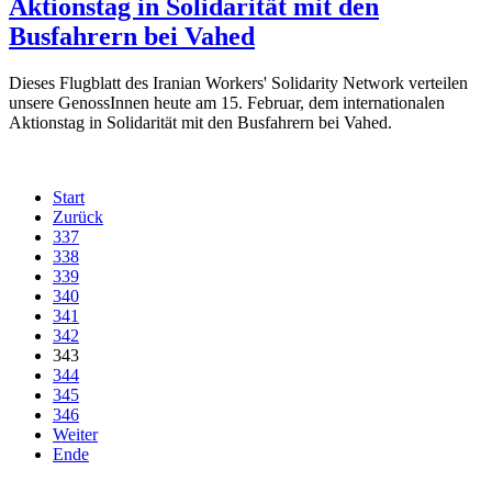
Aktionstag in Solidarität mit den
Busfahrern bei Vahed
Dieses Flugblatt des Iranian Workers' Solidarity Network verteilen
unsere GenossInnen heute am 15. Februar, dem internationalen
Aktionstag in Solidarität mit den Busfahrern bei Vahed.
Start
Zurück
337
338
339
340
341
342
343
344
345
346
Weiter
Ende