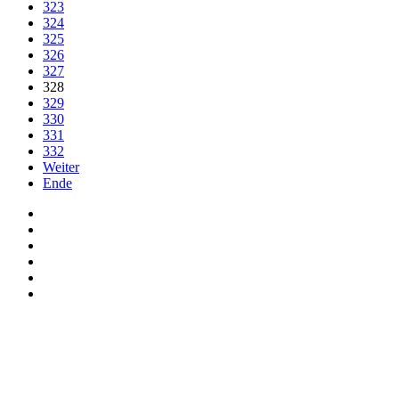
323
324
325
326
327
328
329
330
331
332
Weiter
Ende
Auf Facebook folgen
Bei Twitter teilen
Instagram
Auf Youtube folgen
der funke - Shop
marxist.com
derfunke.de verwendet Cookies!
Hiermit stimmen Sie der weiteren Nutzung unserer Seite und der V
Einverstanden!