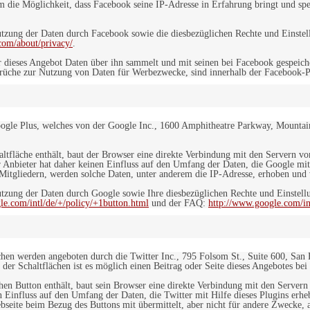
dem die Möglichkeit, dass Facebook seine IP-Adresse in Erfahrung bringt und sp
ung der Daten durch Facebook sowie die diesbezüglichen Rechte und Einstell
com/about/privacy/
.
 dieses Angebot Daten über ihn sammelt und mit seinen bei Facebook gespeiche
sprüche zur Nutzung von Daten für Werbezwecke, sind innerhalb der Facebook-P
ogle Plus, welches von der Google Inc., 1600 Amphitheatre Parkway, Mountain
altfläche enthält, baut der Browser eine direkte Verbindung mit den Servern v
 Anbieter hat daher keinen Einfluss auf den Umfang der Daten, die Google mit
itgliedern, werden solche Daten, unter anderem die IP-Adresse, erhoben und v
zung der Daten durch Google sowie Ihre diesbezüglichen Rechte und Einstellu
le.com/intl/de/+/policy/+1button.html
und der FAQ:
http://www.google.com/int
ächen werden angeboten durch die Twitter Inc., 795 Folsom St., Suite 600, San
 der Schaltflächen ist es möglich einen Beitrag oder Seite dieses Angebotes bei
lchen Button enthält, baut sein Browser eine direkte Verbindung mit den Servern
n Einfluss auf den Umfang der Daten, die Twitter mit Hilfe dieses Plugins erh
seite beim Bezug des Buttons mit übermittelt, aber nicht für andere Zwecke, al