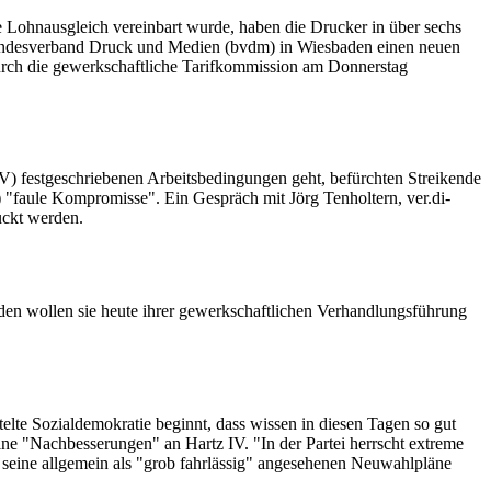
e Lohnausgleich vereinbart wurde, haben die Drucker in über sechs
Bundesverband Druck und Medien (bvdm) in Wiesbaden einen neuen
durch die gewerkschaftliche Tarifkommission am Donnerstag
) festgeschriebenen Arbeitsbedingungen geht, befürchten Streikende
faule Kompromisse". Ein Gespräch mit Jörg Tenholtern, ver.di-
uckt werden.
en wollen sie heute ihrer gewerkschaftlichen Verhandlungsführung
te Sozialdemokratie beginnt, dass wissen in diesen Tagen so gut
lne "Nachbesserungen" an Hartz IV. "In der Partei herrscht extreme
d seine allgemein als "grob fahrlässig" angesehenen Neuwahlpläne