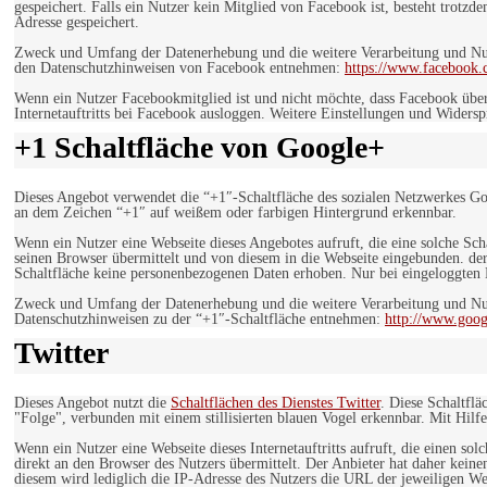
gespeichert. Falls ein Nutzer kein Mitglied von Facebook ist, besteht trotz
Adresse gespeichert.
Zweck und Umfang der Datenerhebung und die weitere Verarbeitung und Nutz
den Datenschutzhinweisen von Facebook entnehmen:
https://www.facebook.
Wenn ein Nutzer Facebookmitglied ist und nicht möchte, dass Facebook über
Internetauftritts bei Facebook ausloggen. Weitere Einstellungen und Wider
+1 Schaltfläche von Google+
Dieses Angebot verwendet die “+1″-Schaltfläche des sozialen Netzwerkes Go
an dem Zeichen “+1″ auf weißem oder farbigen Hintergrund erkennbar.
Wenn ein Nutzer eine Webseite dieses Angebotes aufruft, die eine solche Sch
seinen Browser übermittelt und von diesem in die Webseite eingebunden. der
Schaltfläche keine personenbezogenen Daten erhoben. Nur bei eingeloggten M
Zweck und Umfang der Datenerhebung und die weitere Verarbeitung und Nut
Datenschutzhinweisen zu der “+1″-Schaltfläche entnehmen:
http://www.goog
Twitter
Dieses Angebot nutzt die
Schaltflächen des Dienstes Twitter
. Diese Schaltfl
"Folge", verbunden mit einem stillisierten blauen Vogel erkennbar. Mit Hilfe
Wenn ein Nutzer eine Webseite dieses Internetauftritts aufruft, die einen so
direkt an den Browser des Nutzers übermittelt. Der Anbieter hat daher keine
diesem wird lediglich die IP-Adresse des Nutzers die URL der jeweiligen Web