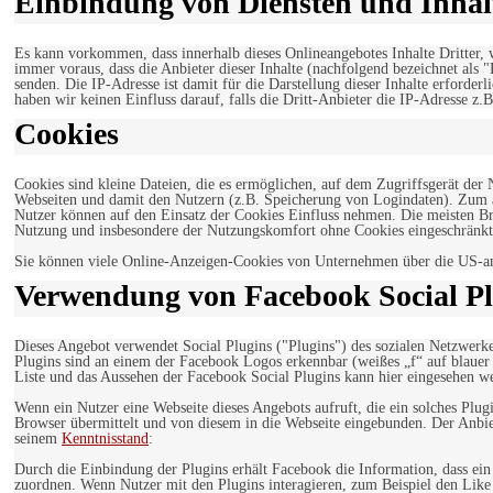
Einbindung von Diensten und Inhalt
Es kann vorkommen, dass innerhalb dieses Onlineangebotes Inhalte Dritter
immer voraus, dass die Anbieter dieser Inhalte (nachfolgend bezeichnet als 
senden. Die IP-Adresse ist damit für die Darstellung dieser Inhalte erforde
haben wir keinen Einfluss darauf, falls die Dritt-Anbieter die IP-Adresse z.B
Cookies
Cookies sind kleine Dateien, die es ermöglichen, auf dem Zugriffsgerät der
Webseiten und damit den Nutzern (z.B. Speicherung von Logindaten). Zum an
Nutzer können auf den Einsatz der Cookies Einfluss nehmen. Die meisten Br
Nutzung und insbesondere der Nutzungskomfort ohne Cookies eingeschränkt
Sie können viele Online-Anzeigen-Cookies von Unternehmen über die US-a
Verwendung von Facebook Social Pl
Dieses Angebot verwendet Social Plugins ("Plugins") des sozialen Netzwerk
Plugins sind an einem der Facebook Logos erkennbar (weißes „f“ auf blaue
Liste und das Aussehen der Facebook Social Plugins kann hier eingesehen 
Wenn ein Nutzer eine Webseite dieses Angebots aufruft, die ein solches Plug
Browser übermittelt und von diesem in die Webseite eingebunden. Der Anbiet
seinem
Kenntnisstand
:
Durch die Einbindung der Plugins erhält Facebook die Information, dass ei
zuordnen. Wenn Nutzer mit den Plugins interagieren, zum Beispiel den Like