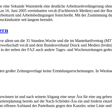
e eine Sekunde Warnstreik eine deutliche Arbeitszeitverlängerung ohn
 Am 16. Juni 2005 vereinbarten ver.di (Fachbereich Medien) und der 
 Arbeitszeit und Arbeitsbedingungen festschreibt. Mit der Zustimmung 
uckindustrie seit langem beendet.
ern
vor allem um die 35 Stunden-Woche und die im Manteltarifvertrag (MTV
ewerkschaft ver.di und dem Bundesverband Druck und Medien (bvdm) "
D), in der neben der FAZ auch andere Tages- und Wochenzeitungen gedr
en großer Zeitungsverlage keine Ermüdungserscheinungen. In Wiesbad
innen ist und nach seinem Abgang eine neue Ära für eine arg gebeutel
arriereplanung bereits auf die Nach-Schröder-Ära ein und fordern einze
m offenen Aufstand der Parteibasis gegen den Kanzler, seine Linie un