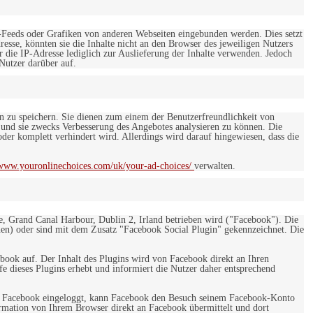
-Feeds oder Grafiken von anderen Webseiten eingebunden werden. Dies setzt
esse, könnten sie die Inhalte nicht an den Browser des jeweiligen Nutzers
r die IP-Adresse lediglich zur Auslieferung der Inhalte verwenden. Jedoch
 Nutzer darüber auf.
en zu speichern. Sie dienen zum einem der Benutzerfreundlichkeit von
 und sie zwecks Verbesserung des Angebotes analysieren zu können. Die
er komplett verhindert wird. Allerdings wird darauf hingewiesen, dass die
/www.youronlinechoices.com/uk/your-ad-choices/
verwalten.
e, Grand Canal Harbour, Dublin 2, Irland betrieben wird ("Facebook"). Die
en) oder sind mit dem Zusatz "Facebook Social Plugin" gekennzeichnet. Die
ebook auf. Der Inhalt des Plugins wird von Facebook direkt an Ihren
e dieses Plugins erhebt und informiert die Nutzer daher entsprechend
 bei Facebook eingeloggt, kann Facebook den Besuch seinem Facebook-Konto
rmation von Ihrem Browser direkt an Facebook übermittelt und dort