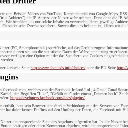
en Dritter
, wie zum Beispiel Videos von YouTube, Kartenmaterial von Google-Maps, RSS
"Dritt-Anbieter") die IP-Adresse der Nutzer wahr nehmen. Denn ohne die IP-Adr
rlich. Wir bemühen uns nur solche Inhalte zu verwenden, deren jeweilige Anbiete
. für statistische Zwecke speichern. Soweit dies uns bekannt ist, klären wir die
 Nutzer (PC, Smartphone o.ä.) spezifische, auf das Gerät bezogene Information
deren dienen sie, um die statistische Daten der Webseitennutzung zu erfassen
owser verfügen eine Option mit der das Speichern von Cookies eingeschränkt od
 werden.
merikanische Seite
http://www.aboutads.info/choices/
oder die EU-Seite
http:/
ugins
es facebook.com, welches von der Facebook Ireland Ltd., 4 Grand Canal Squar
r Kachel, den Begriffen "Like", "Gefällt mir" oder einem „Daumen hoch“-Zeich
werden:
https://developers.facebook.com/docs/plugins/
.
in enthält, baut sein Browser eine direkte Verbindung mit den Servern von Fac
er hat daher keinen Einfluss auf den Umfang der Daten, die Facebook mit Hilf
n Nutzer die entsprechende Seite des Angebots aufgerufen hat. Ist der Nutzer
 Button betätigen oder einen Kommentar abgeben, wird die entsprechende Info