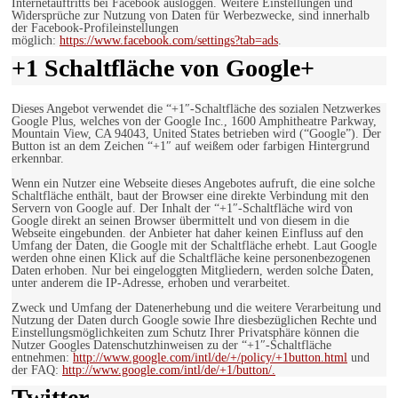
Internetauftritts bei Facebook ausloggen. Weitere Einstellungen und
Widersprüche zur Nutzung von Daten für Werbezwecke, sind innerhalb
der Facebook-Profileinstellungen
möglich:
https://www.facebook.com/settings?tab=ads
.
+1 Schaltfläche von Google+
Dieses Angebot verwendet die “+1″-Schaltfläche des sozialen Netzwerkes
Google Plus, welches von der Google Inc., 1600 Amphitheatre Parkway,
Mountain View, CA 94043, United States betrieben wird (“Google”). Der
Button ist an dem Zeichen “+1″ auf weißem oder farbigen Hintergrund
erkennbar.
Wenn ein Nutzer eine Webseite dieses Angebotes aufruft, die eine solche
Schaltfläche enthält, baut der Browser eine direkte Verbindung mit den
Servern von Google auf. Der Inhalt der “+1″-Schaltfläche wird von
Google direkt an seinen Browser übermittelt und von diesem in die
Webseite eingebunden. der Anbieter hat daher keinen Einfluss auf den
Umfang der Daten, die Google mit der Schaltfläche erhebt. Laut Google
werden ohne einen Klick auf die Schaltfläche keine personenbezogenen
Daten erhoben. Nur bei eingeloggten Mitgliedern, werden solche Daten,
unter anderem die IP-Adresse, erhoben und verarbeitet.
Zweck und Umfang der Datenerhebung und die weitere Verarbeitung und
Nutzung der Daten durch Google sowie Ihre diesbezüglichen Rechte und
Einstellungsmöglichkeiten zum Schutz Ihrer Privatsphäre können die
Nutzer Googles Datenschutzhinweisen zu der “+1″-Schaltfläche
entnehmen:
http://www.google.com/intl/de/+/policy/+1button.html
und
der FAQ:
http://www.google.com/intl/de/+1/button/.
Twitter