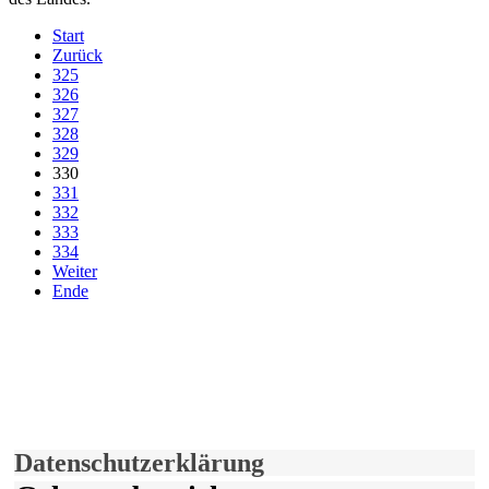
Start
Zurück
325
326
327
328
329
330
331
332
333
334
Weiter
Ende
derfunke.de verwendet Cookies!
Hiermit stimmen Sie der weiteren Nutzung unserer Seite und der
Verwendung von Cookies zu.
Mehr erfahren
Einverstanden!
Datenschutzerklärung