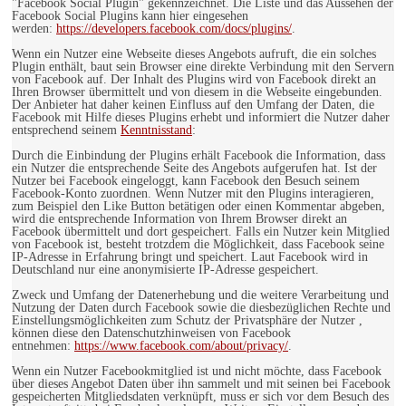
"Facebook Social Plugin" gekennzeichnet. Die Liste und das Aussehen der
Facebook Social Plugins kann hier eingesehen
werden:
https://developers.facebook.com/docs/plugins/
.
Wenn ein Nutzer eine Webseite dieses Angebots aufruft, die ein solches
Plugin enthält, baut sein Browser eine direkte Verbindung mit den Servern
von Facebook auf. Der Inhalt des Plugins wird von Facebook direkt an
Ihren Browser übermittelt und von diesem in die Webseite eingebunden.
Der Anbieter hat daher keinen Einfluss auf den Umfang der Daten, die
Facebook mit Hilfe dieses Plugins erhebt und informiert die Nutzer daher
entsprechend seinem
Kenntnisstand
:
Durch die Einbindung der Plugins erhält Facebook die Information, dass
ein Nutzer die entsprechende Seite des Angebots aufgerufen hat. Ist der
Nutzer bei Facebook eingeloggt, kann Facebook den Besuch seinem
Facebook-Konto zuordnen. Wenn Nutzer mit den Plugins interagieren,
zum Beispiel den Like Button betätigen oder einen Kommentar abgeben,
wird die entsprechende Information von Ihrem Browser direkt an
Facebook übermittelt und dort gespeichert. Falls ein Nutzer kein Mitglied
von Facebook ist, besteht trotzdem die Möglichkeit, dass Facebook seine
IP-Adresse in Erfahrung bringt und speichert. Laut Facebook wird in
Deutschland nur eine anonymisierte IP-Adresse gespeichert.
Zweck und Umfang der Datenerhebung und die weitere Verarbeitung und
Nutzung der Daten durch Facebook sowie die diesbezüglichen Rechte und
Einstellungsmöglichkeiten zum Schutz der Privatsphäre der Nutzer ,
können diese den Datenschutzhinweisen von Facebook
entnehmen:
https://www.facebook.com/about/privacy/
.
Wenn ein Nutzer Facebookmitglied ist und nicht möchte, dass Facebook
über dieses Angebot Daten über ihn sammelt und mit seinen bei Facebook
gespeicherten Mitgliedsdaten verknüpft, muss er sich vor dem Besuch des