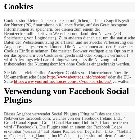
Cookies
Cookies sind kleine Dateien, die es ermöglichen, auf dem Zugriffsgerät
der Nutzer (PC, Smartphone o.ä.) spezifische, auf das Gerät bezogene
Informationen zu speichern. Sie dienen zum einem der
Benutzerfreundlichkeit von Webseiten und damit den Nutzern (z.B.
Speicherung von Logindaten). Zum anderen dienen sie, um die statistische
Daten der Webseitennutzung zu erfassen und sie zwecks Verbesserung des
Angebotes analysieren zu können. Die Nutzer können auf den Einsatz der
Cookies Einfluss nehmen. Die meisten Browser verfügen eine Option mit
der das Speichern von Cookies eingeschränkt oder komplett verhindert
wird. Allerdings wird darauf hingewiesen, dass die Nutzung und
insbesondere der Nutzungskomfort ohne Cookies eingeschränkt werden.
Sie können viele Online-Anzeigen-Cookies von Unternehmen über die
US-amerikanische Seite
http://www.aboutads.info/choices/
oder die EU-
Seite
http://www.youronlinechoices.com/uk/your-ad-choices/
verwalten.
Verwendung von Facebook Social
Plugins
Dieses Angebot verwendet Social Plugins ("Plugins") des sozialen
Netzwerkes facebook.com, welches von der Facebook Ireland Ltd., 4
Grand Canal Square, Grand Canal Harbour, Dublin 2, Irland betrieben
wird ("Facebook"). Die Plugins sind an einem der Facebook Logos
erkennbar (weißes „f“ auf blauer Kachel, den Begriffen "Like", "Gefällt
mir" oder einem „Daumen hoch“-Zeichen) oder sind mit dem Zusatz