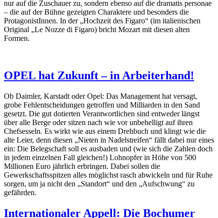
nur auf die Zuschauer zu, sondern ebenso auf die dramatis personae
– die auf der Bühne gezeigten Charaktere und besonders die
ProtagonistInnen. In der „Hochzeit des Figaro“ (im italienischen
Original „Le Nozze di Figaro) bricht Mozart mit diesen alten
Formen.
OPEL hat Zukunft – in Arbeiterhand!
Ob Daimler, Karstadt oder Opel: Das Management hat versagt,
grobe Fehlentscheidungen getroffen und Milliarden in den Sand
gesetzt. Die gut dotierten Verantwortlichen sind entweder längst
über alle Berge oder sitzen nach wie vor unbehelligt auf ihren
Chefsesseln. Es wirkt wie aus einem Drehbuch und klingt wie die
alte Leier, denn diesen „Nieten in Nadelstreifen“ fällt dabei nur eines
ein: Die Belegschaft soll es ausbaden und (wie sich die Zahlen doch
in jedem einzelnen Fall gleichen!) Lohnopfer in Höhe von 500
Millionen Euro jährlich erbringen. Dabei sollen die
Gewerkschaftsspitzen alles möglichst rasch abwickeln und für Ruhe
sorgen, um ja nicht den „Standort“ und den „Aufschwung“ zu
gefährden.
Internationaler Appell: Die Bochumer