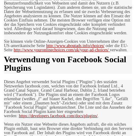
Benutzerfreundlichkeit von Webseiten und damit den Nutzern (z.B.
Speicherung von Logindaten). Zum anderen dienen sie, um die statistische
Daten der Webseitennutzung zu erfassen und sie zwecks Verbesserung des
Angebotes analysieren zu können. Die Nutzer können auf den Einsatz der
Cookies Einfluss nehmen. Die meisten Browser verfügen eine Option mit
der das Speichern von Cookies eingeschränkt oder komplett verhindert
wird. Allerdings wird darauf hingewiesen, dass die Nutzung und
insbesondere der Nutzungskomfort ohne Cookies eingeschränkt werden.
Sie können viele Online-Anzeigen-Cookies von Unternehmen über die
US-amerikanische Seite
http://www.aboutads.info/choices/
oder die EU-
Seite
http://www.youronlinechoices.com/uk/your-ad-choices/
verwalten.
Verwendung von Facebook Social
Plugins
Dieses Angebot verwendet Social Plugins ("Plugins") des sozialen
Netzwerkes facebook.com, welches von der Facebook Ireland Ltd., 4
Grand Canal Square, Grand Canal Harbour, Dublin 2, Irland betrieben
wird ("Facebook"). Die Plugins sind an einem der Facebook Logos
erkennbar (weißes „f“ auf blauer Kachel, den Begriffen "Like", "Gefällt
mir" oder einem „Daumen hoch“-Zeichen) oder sind mit dem Zusatz
"Facebook Social Plugin" gekennzeichnet. Die Liste und das Aussehen der
Facebook Social Plugins kann hier eingesehen
werden:
https://developers.facebook.com/docs/plugins/
.
Wenn ein Nutzer eine Webseite dieses Angebots aufruft, die ein solches
Plugin enthält, baut sein Browser eine direkte Verbindung mit den Servern
von Facebook auf. Der Inhalt des Plugins wird von Facebook direkt an