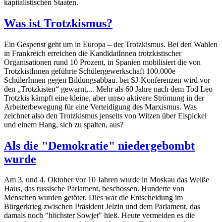
kapitalistischen Staaten.
Was ist Trotzkismus?
Ein Gespenst geht um in Europa – der Trotzkismus. Bei den Wahlen
in Frankreich erreichen die KandidatInnen trotzkistischer
Organisationen rund 10 Prozent, in Spanien mobilisiert die von
TrotzkistInnen geführte Schülergewerkschaft 100.000e
SchülerInnen gegen Bildungsabbau. bei SJ-Konferenzen wird vor
den „Trotzkisten“ gewarnt,... Mehr als 60 Jahre nach dem Tod Leo
Trotzkis kämpft eine kleine, aber umso aktivere Strömung in der
Arbeiterbewegung für eine Verteidigung des Marxismus. Was
zeichnet also den Trotzkismus jenseits von Witzen über Eispickel
und einem Hang, sich zu spalten, aus?
Als die "Demokratie" niedergebombt
wurde
Am 3. und 4. Oktober vor 10 Jahren wurde in Moskau das Weiße
Haus, das russische Parlament, beschossen. Hunderte von
Menschen wurden getötet. Dies war die Entscheidung im
Bürgerkrieg zwischen Präsident Jelzin und dem Parlament, das
damals noch "höchster Sowjet" hieß. Heute vermeiden es die