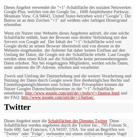
Dieses Angebot verwendet die “+1″-Schaltfläche des sozialen Netzwerkes
Google Plus, welches von der Google Inc., 1600 Amphitheatre Parkway,
Mountain View, CA 94043, United States betrieben wird (“Google”). Der
Button ist an dem Zeichen “+1″ auf weißem oder farbigen Hintergrund
erkennbar.
Wenn ein Nutzer eine Webseite dieses Angebotes aufruft, die eine solche
Schaltfläche enthält, baut der Browser eine direkte Verbindung mit den
Servern von Google auf. Der Inhalt der “+1″-Schaltfläche wird von
Google direkt an seinen Browser übermittelt und von diesem in die
Webseite eingebunden. der Anbieter hat daher keinen Einfluss auf den
Umfang der Daten, die Google mit der Schaltfläche erhebt. Laut Google
werden ohne einen Klick auf die Schaltfläche keine personenbezogenen
Daten erhoben. Nur bei eingeloggten Mitgliedern, werden solche Daten,
unter anderem die IP-Adresse, erhoben und verarbeitet.
Zweck und Umfang der Datenerhebung und die weitere Verarbeitung und
Nutzung der Daten durch Google sowie Ihre diesbezüglichen Rechte und
Einstellungsmöglichkeiten zum Schutz Ihrer Privatsphäre können die
Nutzer Googles Datenschutzhinweisen zu der “+1″-Schaltfläche
entnehmen:
http://www.google.com/intl/de/+/policy/+1button.html
und
der FAQ:
http://www.google.com/intl/de/+1/button/.
Twitter
Dieses Angebot nutzt die
Schaltflächen des Dienstes Twitter
. Diese
Schaltflächen werden angeboten durch die Twitter Inc., 795 Folsom St.,
Suite 600, San Francisco, CA 94107, USA. Sie sind an Begriffen wie
"Twitter" oder "Folge", verbunden mit einem stillisierten blauen Vogel