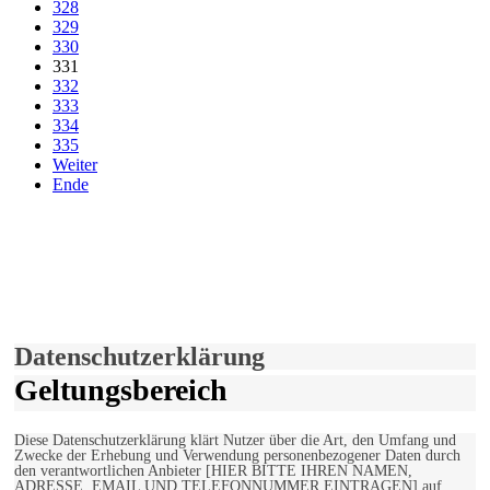
328
329
330
331
332
333
334
335
Weiter
Ende
derfunke.de verwendet Cookies!
Hiermit stimmen Sie der weiteren Nutzung unserer Seite und der
Verwendung von Cookies zu.
Mehr erfahren
Einverstanden!
Datenschutzerklärung
Geltungsbereich
Diese Datenschutzerklärung klärt Nutzer über die Art, den Umfang und
Zwecke der Erhebung und Verwendung personenbezogener Daten durch
den verantwortlichen Anbieter [HIER BITTE IHREN NAMEN,
ADRESSE, EMAIL UND TELEFONNUMMER EINTRAGEN] auf