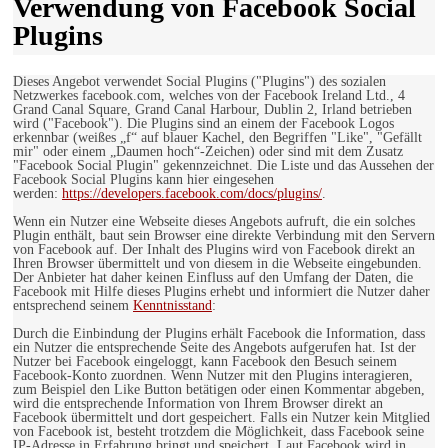
Verwendung von Facebook Social
Plugins
Dieses Angebot verwendet Social Plugins ("Plugins") des sozialen
Netzwerkes facebook.com, welches von der Facebook Ireland Ltd., 4
Grand Canal Square, Grand Canal Harbour, Dublin 2, Irland betrieben
wird ("Facebook"). Die Plugins sind an einem der Facebook Logos
erkennbar (weißes „f“ auf blauer Kachel, den Begriffen "Like", "Gefällt
mir" oder einem „Daumen hoch“-Zeichen) oder sind mit dem Zusatz
"Facebook Social Plugin" gekennzeichnet. Die Liste und das Aussehen der
Facebook Social Plugins kann hier eingesehen
werden:
https://developers.facebook.com/docs/plugins/
.
Wenn ein Nutzer eine Webseite dieses Angebots aufruft, die ein solches
Plugin enthält, baut sein Browser eine direkte Verbindung mit den Servern
von Facebook auf. Der Inhalt des Plugins wird von Facebook direkt an
Ihren Browser übermittelt und von diesem in die Webseite eingebunden.
Der Anbieter hat daher keinen Einfluss auf den Umfang der Daten, die
Facebook mit Hilfe dieses Plugins erhebt und informiert die Nutzer daher
entsprechend seinem
Kenntnisstand
:
Durch die Einbindung der Plugins erhält Facebook die Information, dass
ein Nutzer die entsprechende Seite des Angebots aufgerufen hat. Ist der
Nutzer bei Facebook eingeloggt, kann Facebook den Besuch seinem
Facebook-Konto zuordnen. Wenn Nutzer mit den Plugins interagieren,
zum Beispiel den Like Button betätigen oder einen Kommentar abgeben,
wird die entsprechende Information von Ihrem Browser direkt an
Facebook übermittelt und dort gespeichert. Falls ein Nutzer kein Mitglied
von Facebook ist, besteht trotzdem die Möglichkeit, dass Facebook seine
IP-Adresse in Erfahrung bringt und speichert. Laut Facebook wird in