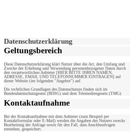
derfunke.de verwendet Cookies!
Hiermit stimmen Sie der weiteren Nutzung unserer Seite und der
Verwendung von Cookies zu.
Mehr erfahren
Einverstanden!
Datenschutzerklärung
Geltungsbereich
Diese Datenschutzerklärung klärt Nutzer über die Art, den Umfang und
Zwecke der Erhebung und Verwendung personenbezogener Daten durch
den verantwortlichen Anbieter [HIER BITTE IHREN NAMEN,
ADRESSE, EMAIL UND TELEFONNUMMER EINTRAGEN] auf
dieser Website (im folgenden “Angebot”) auf.
Die rechtlichen Grundlagen des Datenschutzes finden sich im
Bundesdatenschutzgesetz (BDSG) und dem Telemediengesetz (TMG).
Kontaktaufnahme
Bei der Kontaktaufnahme mit dem Anbieter (zum Beispiel per
Kontaktformular oder E-Mail) werden die Angaben des Nutzers zwecks
Bearbeitung der Anfrage sowie für den Fall, dass Anschlussfragen
entstehen, gespeichert.