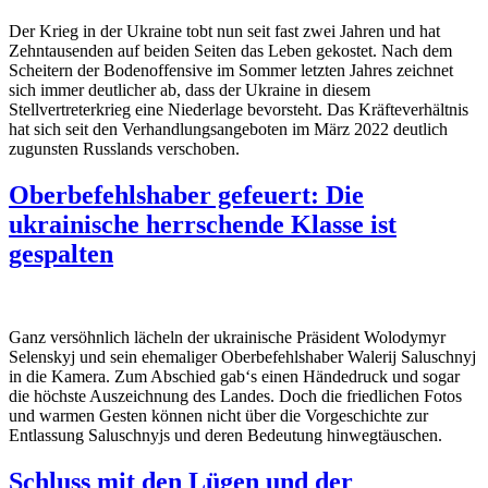
Der Krieg in der Ukraine tobt nun seit fast zwei Jahren und hat
Zehntausenden auf beiden Seiten das Leben gekostet. Nach dem
Scheitern der Bodeno
ff
ensive im Sommer letzten Jahres zeichnet
sich immer deutlicher ab, dass der Ukraine in diesem
Stellvertreterkrieg eine Niederlage bevorsteht. Das Kräfteverhältnis
hat sich seit den Verhandlungsangeboten im März 2022 deutlich
zugunsten Russlands verschoben.
Oberbefehlshaber gefeuert: Die
ukrainische herrschende Klasse ist
gespalten
Ganz versöhnlich lächeln der ukrainische Präsident Wolodymyr
Selenskyj und sein ehemaliger Oberbefehlshaber Walerij Saluschnyj
in die Kamera. Zum Abschied gab‘s einen Händedruck und sogar
die höchste Auszeichnung des Landes. Doch die friedlichen Fotos
und warmen Gesten können nicht über die Vorgeschichte zur
Entlassung Saluschnyjs und deren Bedeutung hinwegtäuschen.
Schluss mit den Lügen und der