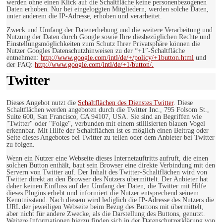
werden ohne einen Klick auf die Schaltfläche keine personenbezogenen
Daten erhoben. Nur bei eingeloggten Mitgliedern, werden solche Daten,
unter anderem die IP-Adresse, erhoben und verarbeitet.
Zweck und Umfang der Datenerhebung und die weitere Verarbeitung und
Nutzung der Daten durch Google sowie Ihre diesbezüglichen Rechte und
Einstellungsmöglichkeiten zum Schutz Ihrer Privatsphäre können die
Nutzer Googles Datenschutzhinweisen zu der “+1″-Schaltfläche
entnehmen:
http://www.google.com/intl/de/+/policy/+1button.html
und
der FAQ:
http://www.google.com/intl/de/+1/button/.
Twitter
Dieses Angebot nutzt die
Schaltflächen des Dienstes Twitter
. Diese
Schaltflächen werden angeboten durch die Twitter Inc., 795 Folsom St.,
Suite 600, San Francisco, CA 94107, USA. Sie sind an Begriffen wie
"Twitter" oder "Folge", verbunden mit einem stillisierten blauen Vogel
erkennbar. Mit Hilfe der Schaltflächen ist es möglich einen Beitrag oder
Seite dieses Angebotes bei Twitter zu teilen oder dem Anbieter bei Twitter
zu folgen.
Wenn ein Nutzer eine Webseite dieses Internetauftritts aufruft, die einen
solchen Button enthält, baut sein Browser eine direkte Verbindung mit den
Servern von Twitter auf. Der Inhalt des Twitter-Schaltflächen wird von
Twitter direkt an den Browser des Nutzers übermittelt. Der Anbieter hat
daher keinen Einfluss auf den Umfang der Daten, die Twitter mit Hilfe
dieses Plugins erhebt und informiert die Nutzer entsprechend seinem
Kenntnisstand. Nach diesem wird lediglich die IP-Adresse des Nutzers die
URL der jeweiligen Webseite beim Bezug des Buttons mit übermittelt,
aber nicht für andere Zwecke, als die Darstellung des Buttons, genutzt.
Weitere Informationen hierzu finden sich in der Datenschutzerklärung von