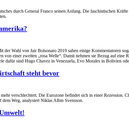
sches durch General Franco seinen Anfang. Die faschistischen Kräfte 
ten.
namerika?
. Mit der Wahl von Jair Bolsonaro 2019 sahen einige Kommentatoren sog
n von einer zweiten „rosa Welle“. Damit nehmen sie Bezug auf eine R
e dafür sind Hugo Chavez in Venezuela, Evo Morales in Bolivien oder L
rtschaft steht bevor
al mehr verschlechtert. Die Eurozone befindet sich in einer Rezession.
uf dem Weg, analysiert Niklas Albin Svensson.
 Umwelt!