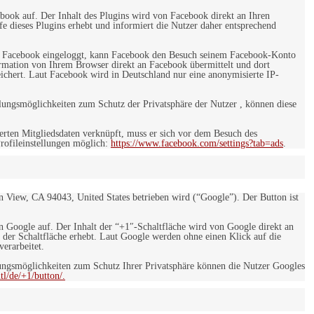
ebook auf. Der Inhalt des Plugins wird von Facebook direkt an Ihren
e dieses Plugins erhebt und informiert die Nutzer daher entsprechend
 bei Facebook eingeloggt, kann Facebook den Besuch seinem Facebook-Konto
rmation von Ihrem Browser direkt an Facebook übermittelt und dort
eichert. Laut Facebook wird in Deutschland nur eine anonymisierte IP-
ungsmöglichkeiten zum Schutz der Privatsphäre der Nutzer , können diese
rten Mitgliedsdaten verknüpft, muss er sich vor dem Besuch des
rofileinstellungen möglich:
https://www.facebook.com/settings?tab=ads
.
 View, CA 94043, United States betrieben wird (“Google”). Der Button ist
on Google auf. Der Inhalt der “+1″-Schaltfläche wird von Google direkt an
 der Schaltfläche erhebt. Laut Google werden ohne einen Klick auf die
erarbeitet.
ngsmöglichkeiten zum Schutz Ihrer Privatsphäre können die Nutzer Googles
l/de/+1/button/.