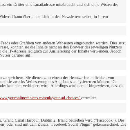
ss ein Dritter eine Emailadresse missbraucht und sich ohne Wissen des
iderruf kann über einen Link in den Newslettern selbst, in Ihrem
-Feeds oder Grafiken von anderen Webseiten eingebunden werden. Dies setzt
esse, könnten sie die Inhalte nicht an den Browser des jeweiligen Nutzers
r die IP-Adresse lediglich zur Auslieferung der Inhalte verwenden. Jedoch
 Nutzer darüber auf.
en zu speichern. Sie dienen zum einem der Benutzerfreundlichkeit von
 und sie zwecks Verbesserung des Angebotes analysieren zu können. Die
er komplett verhindert wird. Allerdings wird darauf hingewiesen, dass die
/www.youronlinechoices.com/uk/your-ad-choices/
verwalten.
e, Grand Canal Harbour, Dublin 2, Irland betrieben wird ("Facebook"). Die
en) oder sind mit dem Zusatz "Facebook Social Plugin" gekennzeichnet. Die