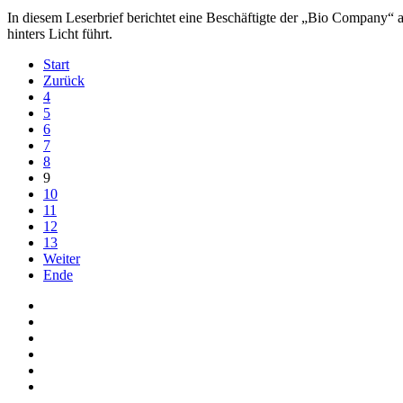
In diesem Leserbrief berichtet eine Beschäftigte der „Bio Company
hinters Licht führt.
Start
Zurück
4
5
6
7
8
9
10
11
12
13
Weiter
Ende
Auf Facebook folgen
Bei Twitter teilen
Instagram
Auf Youtube folgen
der funke - Shop
marxist.com