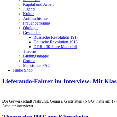
Kapital und Arbeit
Jugend
Kultur
Antifaschismus
Frauenbefreiung
Ökologie
Geschichte
Russische Revolution 1917
Deutsche Revolution 1918
DDR - 30 Jahre Mauerfall
Theorie
Bildungsmappe
Corona
Marxismus FAQ
Funke Shop
Lieferando-Fahrer im Interview: Mit Kla
Die Gewerkschaft Nahrung, Genuss, Gaststätten (NGG) hatte am 17.08
Arbeiter interviewt.
Thesen der IMT zur Klimakrise