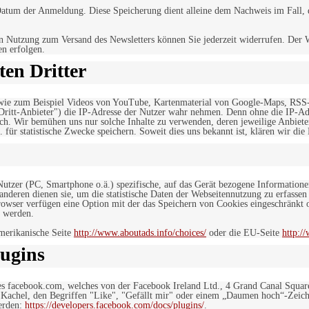
tum der Anmeldung. Diese Speicherung dient alleine dem Nachweis im Fall, da
n Nutzung zum Versand des Newsletters können Sie jederzeit widerrufen. Der W
en erfolgen.
en Dritter
, wie zum Beispiel Videos von YouTube, Kartenmaterial von Google-Maps, RSS
"Dritt-Anbieter") die IP-Adresse der Nutzer wahr nehmen. Denn ohne die IP-Adr
rlich. Wir bemühen uns nur solche Inhalte zu verwenden, deren jeweilige Anbiete
. für statistische Zwecke speichern. Soweit dies uns bekannt ist, klären wir die
 Nutzer (PC, Smartphone o.ä.) spezifische, auf das Gerät bezogene Information
deren dienen sie, um die statistische Daten der Webseitennutzung zu erfassen
owser verfügen eine Option mit der das Speichern von Cookies eingeschränkt od
 werden.
merikanische Seite
http://www.aboutads.info/choices/
oder die EU-Seite
http:/
ugins
es facebook.com, welches von der Facebook Ireland Ltd., 4 Grand Canal Squar
r Kachel, den Begriffen "Like", "Gefällt mir" oder einem „Daumen hoch“-Zeich
werden:
https://developers.facebook.com/docs/plugins/
.