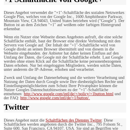
Dieses Angebot verwendet die “+1″-Schaltfläche des sozialen Netzwerkes
Google Plus, welches von der Google Inc., 1600 Amphitheatre Parkway,
Mountain View, CA 94043, United States betrieben wird (“Google”). Der
Button ist an dem Zeichen “+1″ auf weißem oder farbigen Hintergrund
erkennbar.
Wenn ein Nutzer eine Webseite dieses Angebotes aufruft, die eine solche
Schaltfläche enthält, baut der Browser eine direkte Verbindung mit den
Servern von Google auf. Der Inhalt der “+1″-Schaltfläche wird von
Google direkt an seinen Browser übermittelt und von diesem in die
Webseite eingebunden. der Anbieter hat daher keinen Einfluss auf den
Umfang der Daten, die Google mit der Schaltfläche erhebt. Laut Google
werden ohne einen Klick auf die Schaltfläche keine personenbezogenen
Daten erhoben. Nur bei eingeloggten Mitgliedern, werden solche Daten,
unter anderem die IP-Adresse, erhoben und verarbeitet.
Zweck und Umfang der Datenerhebung und die weitere Verarbeitung und
Nutzung der Daten durch Google sowie Ihre diesbezüglichen Rechte und
Einstellungsmöglichkeiten zum Schutz Ihrer Privatsphäre können die
Nutzer Googles Datenschutzhinweisen zu der “+1″-Schaltfläche
entnehmen:
http://www.google.com/intl/de/+/policy/+1button.html
und
der FAQ:
http://www.google.com/intl/de/+1/button/.
Twitter
Dieses Angebot nutzt die
Schaltflächen des Dienstes Twitter
. Diese
Schaltflächen werden angeboten durch die Twitter Inc., 795 Folsom St.,
Suite 600, San Francisco, CA 94107, USA. Sie sind an Begriffen wie