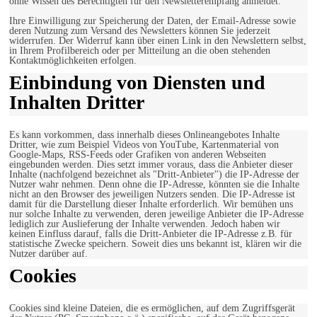
ohne Wissen des Berechtigten für den Newsletterempfang anmeldet.
Ihre Einwilligung zur Speicherung der Daten, der Email-Adresse sowie
deren Nutzung zum Versand des Newsletters können Sie jederzeit
widerrufen. Der Widerruf kann über einen Link in den Newslettern selbst,
in Ihrem Profilbereich oder per Mitteilung an die oben stehenden
Kontaktmöglichkeiten erfolgen.
Einbindung von Diensten und
Inhalten Dritter
Es kann vorkommen, dass innerhalb dieses Onlineangebotes Inhalte
Dritter, wie zum Beispiel Videos von YouTube, Kartenmaterial von
Google-Maps, RSS-Feeds oder Grafiken von anderen Webseiten
eingebunden werden. Dies setzt immer voraus, dass die Anbieter dieser
Inhalte (nachfolgend bezeichnet als "Dritt-Anbieter") die IP-Adresse der
Nutzer wahr nehmen. Denn ohne die IP-Adresse, könnten sie die Inhalte
nicht an den Browser des jeweiligen Nutzers senden. Die IP-Adresse ist
damit für die Darstellung dieser Inhalte erforderlich. Wir bemühen uns
nur solche Inhalte zu verwenden, deren jeweilige Anbieter die IP-Adresse
lediglich zur Auslieferung der Inhalte verwenden. Jedoch haben wir
keinen Einfluss darauf, falls die Dritt-Anbieter die IP-Adresse z.B. für
statistische Zwecke speichern. Soweit dies uns bekannt ist, klären wir die
Nutzer darüber auf.
Cookies
Cookies sind kleine Dateien, die es ermöglichen, auf dem Zugriffsgerät