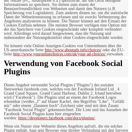
der Nutzer (PC, Smartphone o.ä.) spezifische, auf das Gerät bezogene
Informationen zu speichern. Sie dienen zum einem der
Benutzerfreundlichkeit von Webseiten und damit den Nutzern (z.B.
Speicherung von Logindaten). Zum anderen dienen sie, um die statistische
Daten der Webseitennutzung zu erfassen und sie zwecks Verbesserung des
Angebotes analysieren zu können. Die Nutzer können auf den Einsatz der
Cookies Einfluss nehmen. Die meisten Browser verfügen eine Option mit
der das Speichern von Cookies eingeschränkt oder komplett verhindert
wird. Allerdings wird darauf hingewiesen, dass die Nutzung und
insbesondere der Nutzungskomfort ohne Cookies eingeschränkt werden.
Sie können viele Online-Anzeigen-Cookies von Unternehmen über die
US-amerikanische Seite
http://www.aboutads.info/choices/
oder die EU-
Seite
http://www.youronlinechoices.com/uk/your-ad-choices/
verwalten.
Verwendung von Facebook Social
Plugins
Dieses Angebot verwendet Social Plugins ("Plugins") des sozialen
Netzwerkes facebook.com, welches von der Facebook Ireland Ltd., 4
Grand Canal Square, Grand Canal Harbour, Dublin 2, Irland betrieben
wird ("Facebook"). Die Plugins sind an einem der Facebook Logos
erkennbar (weißes „f“ auf blauer Kachel, den Begriffen "Like", "Gefällt
mir" oder einem „Daumen hoch“-Zeichen) oder sind mit dem Zusatz
"Facebook Social Plugin" gekennzeichnet. Die Liste und das Aussehen der
Facebook Social Plugins kann hier eingesehen
werden:
https://developers.facebook.com/docs/plugins/
.
Wenn ein Nutzer eine Webseite dieses Angebots aufruft, die ein solches
Plugin enthält, baut sein Browser eine direkte Verbindung mit den Servern