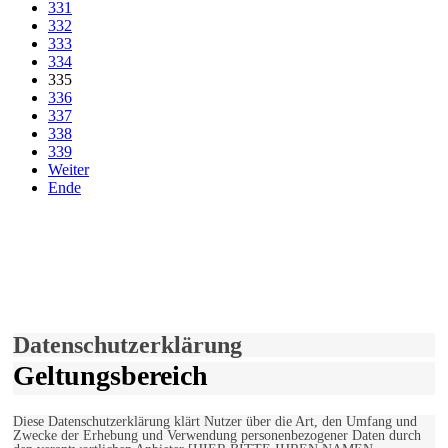
331
332
333
334
335
336
337
338
339
Weiter
Ende
derfunke.de verwendet Cookies!
Hiermit stimmen Sie der weiteren Nutzung unserer Seite und der
Verwendung von Cookies zu.
Mehr erfahren
Einverstanden!
Datenschutzerklärung
Geltungsbereich
Diese Datenschutzerklärung klärt Nutzer über die Art, den Umfang und
Zwecke der Erhebung und Verwendung personenbezogener Daten durch