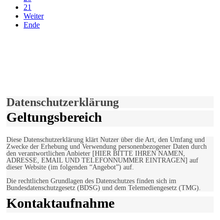
21
Weiter
Ende
derfunke.de verwendet Cookies!
Hiermit stimmen Sie der weiteren Nutzung unserer Seite und der
Verwendung von Cookies zu.
Mehr erfahren
Einverstanden!
Datenschutzerklärung
Geltungsbereich
Diese Datenschutzerklärung klärt Nutzer über die Art, den Umfang und
Zwecke der Erhebung und Verwendung personenbezogener Daten durch
den verantwortlichen Anbieter [HIER BITTE IHREN NAMEN,
ADRESSE, EMAIL UND TELEFONNUMMER EINTRAGEN] auf
dieser Website (im folgenden “Angebot”) auf.
Die rechtlichen Grundlagen des Datenschutzes finden sich im
Bundesdatenschutzgesetz (BDSG) und dem Telemediengesetz (TMG).
Kontaktaufnahme