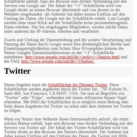
Schaltfläche enthält, baut der Browser eine direkte Verbindung mit den
Servern von Google auf. Der Inhalt der “+1″-Schaltfläche wird von
Google direkt an seinen Browser übermittelt und von diesem in die
Webseite eingebunden. der Anbieter hat daher keinen Einfluss auf den
Umfang der Daten, die Google mit der Schaltfläche erhebt. Laut Google
werden ohne einen Klick auf die Schaltfläche keine personenbezogenen
Daten erhoben. Nur bei eingeloggten Mitgliedern, werden solche Daten,
unter anderem die IP-Adresse, erhoben und verarbeitet.
Zweck und Umfang der Datenerhebung und die weitere Verarbeitung und
Nutzung der Daten durch Google sowie Ihre diesbezüglichen Rechte und
Einstellungsmöglichkeiten zum Schutz Ihrer Privatsphäre können die
Nutzer Googles Datenschutzhinweisen zu der “+1″-Schaltfläche
entnehmen:
http://www.google.com/intl/de/+/policy/+1button.html
und
der FAQ:
http://www.google.com/intl/de/+1/button/.
Twitter
Dieses Angebot nutzt die
Schaltflächen des Dienstes Twitter
. Diese
Schaltflächen werden angeboten durch die Twitter Inc., 795 Folsom St.,
Suite 600, San Francisco, CA 94107, USA. Sie sind an Begriffen wie
"Twitter" oder "Folge", verbunden mit einem stillisierten blauen Vogel
erkennbar. Mit Hilfe der Schaltflächen ist es möglich einen Beitrag oder
Seite dieses Angebotes bei Twitter zu teilen oder dem Anbieter bei Twitter
zu folgen.
Wenn ein Nutzer eine Webseite dieses Internetauftritts aufruft, die einen
solchen Button enthält, baut sein Browser eine direkte Verbindung mit den
Servern von Twitter auf. Der Inhalt des Twitter-Schaltflächen wird von
Twitter direkt an den Browser des Nutzers übermittelt. Der Anbieter hat
daher keinen Einfluss auf den Umfang der Daten, die Twitter mit Hilfe