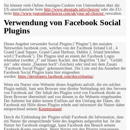
Sie können viele Online-Anzeigen-Cookies von Unternehmen über die
US-amerikanische Seite
http://www.aboutads.info/choices/
oder die EU-
Seite
http://www.youronlinechoices.com/uk/your-ad-choices/
verwalten.
Verwendung von Facebook Social
Plugins
Dieses Angebot verwendet Social Plugins ("Plugins") des sozialen
Netzwerkes facebook.com, welches von der Facebook Ireland Ltd., 4
Grand Canal Square, Grand Canal Harbour, Dublin 2, Irland betrieben
wird ("Facebook"). Die Plugins sind an einem der Facebook Logos
erkennbar (weißes „f“ auf blauer Kachel, den Begriffen "Like", "Gefällt
mir" oder einem „Daumen hoch“-Zeichen) oder sind mit dem Zusatz
"Facebook Social Plugin" gekennzeichnet. Die Liste und das Aussehen der
Facebook Social Plugins kann hier eingesehen
werden:
https://developers.facebook.com/docs/plugins/
.
Wenn ein Nutzer eine Webseite dieses Angebots aufruft, die ein solches
Plugin enthält, baut sein Browser eine direkte Verbindung mit den Servern
von Facebook auf. Der Inhalt des Plugins wird von Facebook direkt an
Ihren Browser übermittelt und von diesem in die Webseite eingebunden.
Der Anbieter hat daher keinen Einfluss auf den Umfang der Daten, die
Facebook mit Hilfe dieses Plugins erhebt und informiert die Nutzer daher
entsprechend seinem
Kenntnisstand
:
Durch die Einbindung der Plugins erhält Facebook die Information, dass
ein Nutzer die entsprechende Seite des Angebots aufgerufen hat. Ist der
Nutzer bei Facebook eingeloggt, kann Facebook den Besuch seinem
Facebook-Konto zuordnen. Wenn Nutzer mit den Plugins interagieren,