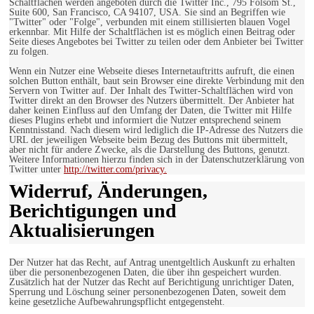
Schaltflächen werden angeboten durch die Twitter Inc., 795 Folsom St.,
Suite 600, San Francisco, CA 94107, USA. Sie sind an Begriffen wie
"Twitter" oder "Folge", verbunden mit einem stillisierten blauen Vogel
erkennbar. Mit Hilfe der Schaltflächen ist es möglich einen Beitrag oder
Seite dieses Angebotes bei Twitter zu teilen oder dem Anbieter bei Twitter
zu folgen.
Wenn ein Nutzer eine Webseite dieses Internetauftritts aufruft, die einen
solchen Button enthält, baut sein Browser eine direkte Verbindung mit den
Servern von Twitter auf. Der Inhalt des Twitter-Schaltflächen wird von
Twitter direkt an den Browser des Nutzers übermittelt. Der Anbieter hat
daher keinen Einfluss auf den Umfang der Daten, die Twitter mit Hilfe
dieses Plugins erhebt und informiert die Nutzer entsprechend seinem
Kenntnisstand. Nach diesem wird lediglich die IP-Adresse des Nutzers die
URL der jeweiligen Webseite beim Bezug des Buttons mit übermittelt,
aber nicht für andere Zwecke, als die Darstellung des Buttons, genutzt.
Weitere Informationen hierzu finden sich in der Datenschutzerklärung von
Twitter unter
http://twitter.com/privacy.
Widerruf, Änderungen,
Berichtigungen und
Aktualisierungen
Der Nutzer hat das Recht, auf Antrag unentgeltlich Auskunft zu erhalten
über die personenbezogenen Daten, die über ihn gespeichert wurden.
Zusätzlich hat der Nutzer das Recht auf Berichtigung unrichtiger Daten,
Sperrung und Löschung seiner personenbezogenen Daten, soweit dem
keine gesetzliche Aufbewahrungspflicht entgegensteht.