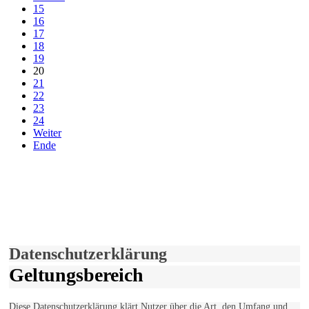
15
16
17
18
19
20
21
22
23
24
Weiter
Ende
derfunke.de verwendet Cookies!
Hiermit stimmen Sie der weiteren Nutzung unserer Seite und der
Verwendung von Cookies zu.
Mehr erfahren
Einverstanden!
Datenschutzerklärung
Geltungsbereich
Diese Datenschutzerklärung klärt Nutzer über die Art, den Umfang und