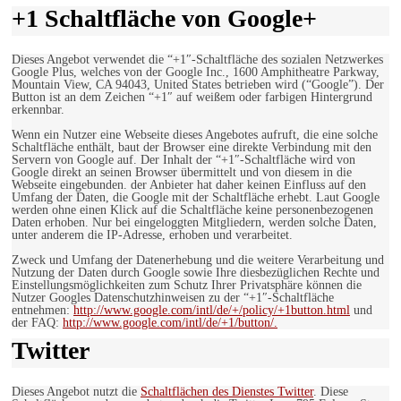
+1 Schaltfläche von Google+
Dieses Angebot verwendet die “+1″-Schaltfläche des sozialen Netzwerkes
Google Plus, welches von der Google Inc., 1600 Amphitheatre Parkway,
Mountain View, CA 94043, United States betrieben wird (“Google”). Der
Button ist an dem Zeichen “+1″ auf weißem oder farbigen Hintergrund
erkennbar.
Wenn ein Nutzer eine Webseite dieses Angebotes aufruft, die eine solche
Schaltfläche enthält, baut der Browser eine direkte Verbindung mit den
Servern von Google auf. Der Inhalt der “+1″-Schaltfläche wird von
Google direkt an seinen Browser übermittelt und von diesem in die
Webseite eingebunden. der Anbieter hat daher keinen Einfluss auf den
Umfang der Daten, die Google mit der Schaltfläche erhebt. Laut Google
werden ohne einen Klick auf die Schaltfläche keine personenbezogenen
Daten erhoben. Nur bei eingeloggten Mitgliedern, werden solche Daten,
unter anderem die IP-Adresse, erhoben und verarbeitet.
Zweck und Umfang der Datenerhebung und die weitere Verarbeitung und
Nutzung der Daten durch Google sowie Ihre diesbezüglichen Rechte und
Einstellungsmöglichkeiten zum Schutz Ihrer Privatsphäre können die
Nutzer Googles Datenschutzhinweisen zu der “+1″-Schaltfläche
entnehmen:
http://www.google.com/intl/de/+/policy/+1button.html
und
der FAQ:
http://www.google.com/intl/de/+1/button/.
Twitter
Dieses Angebot nutzt die
Schaltflächen des Dienstes Twitter
. Diese