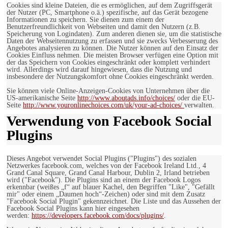
Cookies sind kleine Dateien, die es ermöglichen, auf dem Zugriffsgerät
der Nutzer (PC, Smartphone o.ä.) spezifische, auf das Gerät bezogene
Informationen zu speichern. Sie dienen zum einem der
Benutzerfreundlichkeit von Webseiten und damit den Nutzern (z.B.
Speicherung von Logindaten). Zum anderen dienen sie, um die statistische
Daten der Webseitennutzung zu erfassen und sie zwecks Verbesserung des
Angebotes analysieren zu können. Die Nutzer können auf den Einsatz der
Cookies Einfluss nehmen. Die meisten Browser verfügen eine Option mit
der das Speichern von Cookies eingeschränkt oder komplett verhindert
wird. Allerdings wird darauf hingewiesen, dass die Nutzung und
insbesondere der Nutzungskomfort ohne Cookies eingeschränkt werden.
Sie können viele Online-Anzeigen-Cookies von Unternehmen über die
US-amerikanische Seite
http://www.aboutads.info/choices/
oder die EU-
Seite
http://www.youronlinechoices.com/uk/your-ad-choices/
verwalten.
Verwendung von Facebook Social
Plugins
Dieses Angebot verwendet Social Plugins ("Plugins") des sozialen
Netzwerkes facebook.com, welches von der Facebook Ireland Ltd., 4
Grand Canal Square, Grand Canal Harbour, Dublin 2, Irland betrieben
wird ("Facebook"). Die Plugins sind an einem der Facebook Logos
erkennbar (weißes „f“ auf blauer Kachel, den Begriffen "Like", "Gefällt
mir" oder einem „Daumen hoch“-Zeichen) oder sind mit dem Zusatz
"Facebook Social Plugin" gekennzeichnet. Die Liste und das Aussehen der
Facebook Social Plugins kann hier eingesehen
werden:
https://developers.facebook.com/docs/plugins/
.