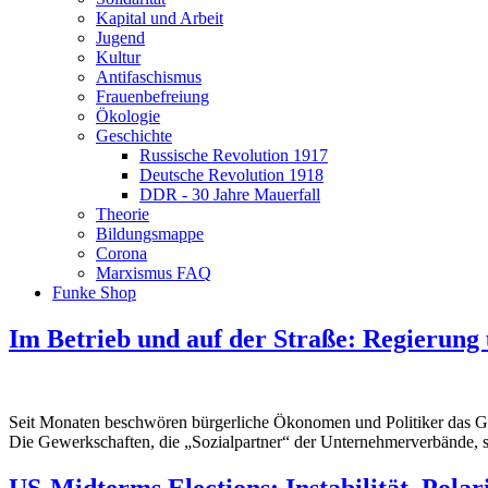
Kapital und Arbeit
Jugend
Kultur
Antifaschismus
Frauenbefreiung
Ökologie
Geschichte
Russische Revolution 1917
Deutsche Revolution 1918
DDR - 30 Jahre Mauerfall
Theorie
Bildungsmappe
Corona
Marxismus FAQ
Funke Shop
Im Betrieb und auf der Straße: Regierung 
Seit Monaten beschwören bürgerliche Ökonomen und Politiker das Ges
Die Gewerkschaften, die „Sozialpartner“ der Unternehmerverbände, 
US-Midterms Elections: Instabilität, Polar