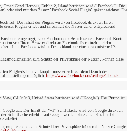
e, Grand Canal Harbour, Dublin 2, Irland betrieben wird ("Facebook"). Die
en) oder sind mit dem Zusatz "Facebook Social Plugin" gekennzeichnet. Die
ebook auf. Der Inhalt des Plugins wird von Facebook direkt an Ihren
e dieses Plugins erhebt und informiert die Nutzer daher entsprechend
 bei Facebook eingeloggt, kann Facebook den Besuch seinem Facebook-Konto
rmation von Ihrem Browser direkt an Facebook übermittelt und dort
eichert. Laut Facebook wird in Deutschland nur eine anonymisierte IP-
ungsmöglichkeiten zum Schutz der Privatsphäre der Nutzer , können diese
rten Mitgliedsdaten verknüpft, muss er sich vor dem Besuch des
rofileinstellungen möglich:
https://www.facebook.com/settings?tab=ads
.
 View, CA 94043, United States betrieben wird (“Google”). Der Button ist
on Google auf. Der Inhalt der “+1″-Schaltfläche wird von Google direkt an
 der Schaltfläche erhebt. Laut Google werden ohne einen Klick auf die
erarbeitet.
ngsmöglichkeiten zum Schutz Ihrer Privatsphäre können die Nutzer Googles
l/de/+1/button/.