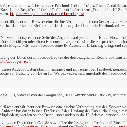
es facebook.com, welches von der Facebook Ireland Ltd., 4 Grand Canal Squar
r Kachel, den Begriffen "Like", "Gefällt mir" oder einem „Daumen hoch“-Zeich
werden:
https://developers.facebook.com/docs/plugins/
.
in enthält, baut sein Browser eine direkte Verbindung mit den Servern von Fac
er hat daher keinen Einfluss auf den Umfang der Daten, die Facebook mit Hilf
n Nutzer die entsprechende Seite des Angebots aufgerufen hat. Ist der Nutzer
 Button betätigen oder einen Kommentar abgeben, wird die entsprechende Info
dem die Möglichkeit, dass Facebook seine IP-Adresse in Erfahrung bringt und sp
ung der Daten durch Facebook sowie die diesbezüglichen Rechte und Einstell
com/about/privacy/
.
 dieses Angebot Daten über ihn sammelt und mit seinen bei Facebook gespeiche
sprüche zur Nutzung von Daten für Werbezwecke, sind innerhalb der Facebook-P
ogle Plus, welches von der Google Inc., 1600 Amphitheatre Parkway, Mountain
altfläche enthält, baut der Browser eine direkte Verbindung mit den Servern v
 Anbieter hat daher keinen Einfluss auf den Umfang der Daten, die Google mit
itgliedern, werden solche Daten, unter anderem die IP-Adresse, erhoben und v
zung der Daten durch Google sowie Ihre diesbezüglichen Rechte und Einstellu
le.com/intl/de/+/policy/+1button.html
und der FAQ:
http://www.google.com/int