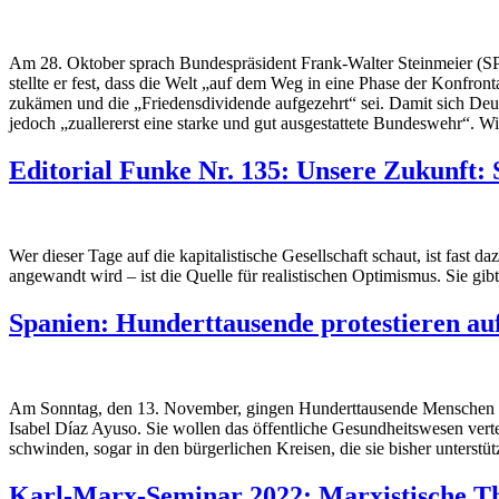
Am 28. Oktober sprach Bundespräsident Frank-Walter Steinmeier (SP
stellte er fest, dass die Welt „auf dem Weg in eine Phase der Konfro
zukämen und die „Friedensdividende aufgezehrt“ sei. Damit sich Deut
jedoch „zuallererst eine starke und gut ausgestattete Bundeswehr“. 
Editorial Funke Nr. 135: Unsere Zukunft: 
Wer dieser Tage auf die kapitalistische Gesellschaft schaut, ist fast
angewandt wird – ist die Quelle für realistischen Optimismus. Sie gi
Spanien: Hunderttausende protestieren au
Am Sonntag, den 13. November, gingen Hunderttausende Menschen in M
Isabel Díaz Ayuso. Sie wollen das öffentliche Gesundheitswesen verte
schwinden, sogar in den bürgerlichen Kreisen, die sie bisher unterstüt
Karl-Marx-Seminar 2022: Marxistische Th