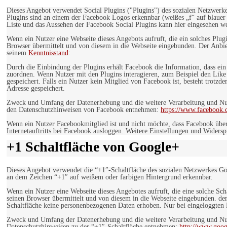
Dieses Angebot verwendet Social Plugins ("Plugins") des sozialen Netzwerk
Plugins sind an einem der Facebook Logos erkennbar (weißes „f“ auf blaue
Liste und das Aussehen der Facebook Social Plugins kann hier eingesehen 
Wenn ein Nutzer eine Webseite dieses Angebots aufruft, die ein solches Plug
Browser übermittelt und von diesem in die Webseite eingebunden. Der Anbiet
seinem
Kenntnisstand
:
Durch die Einbindung der Plugins erhält Facebook die Information, dass ei
zuordnen. Wenn Nutzer mit den Plugins interagieren, zum Beispiel den Like
gespeichert. Falls ein Nutzer kein Mitglied von Facebook ist, besteht trotz
Adresse gespeichert.
Zweck und Umfang der Datenerhebung und die weitere Verarbeitung und Nutz
den Datenschutzhinweisen von Facebook entnehmen:
https://www.facebook.
Wenn ein Nutzer Facebookmitglied ist und nicht möchte, dass Facebook über
Internetauftritts bei Facebook ausloggen. Weitere Einstellungen und Wider
+1 Schaltfläche von Google+
Dieses Angebot verwendet die “+1″-Schaltfläche des sozialen Netzwerkes Go
an dem Zeichen “+1″ auf weißem oder farbigen Hintergrund erkennbar.
Wenn ein Nutzer eine Webseite dieses Angebotes aufruft, die eine solche Sch
seinen Browser übermittelt und von diesem in die Webseite eingebunden. der
Schaltfläche keine personenbezogenen Daten erhoben. Nur bei eingeloggten M
Zweck und Umfang der Datenerhebung und die weitere Verarbeitung und Nut
Datenschutzhinweisen zu der “+1″-Schaltfläche entnehmen:
http://www.goog