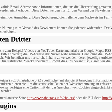
alide Email-Adresse sowie Informationen, die uns die Überprüfung gestatten,
werden nicht erhoben. Diese Daten werden nur für den Versand der Newsletter 
tum der Anmeldung. Diese Speicherung dient alleine dem Nachweis im Fall, da
n Nutzung zum Versand des Newsletters können Sie jederzeit widerrufen. Der W
en erfolgen.
en Dritter
, wie zum Beispiel Videos von YouTube, Kartenmaterial von Google-Maps, RSS
"Dritt-Anbieter") die IP-Adresse der Nutzer wahr nehmen. Denn ohne die IP-Adr
rlich. Wir bemühen uns nur solche Inhalte zu verwenden, deren jeweilige Anbiete
. für statistische Zwecke speichern. Soweit dies uns bekannt ist, klären wir die
 Nutzer (PC, Smartphone o.ä.) spezifische, auf das Gerät bezogene Information
deren dienen sie, um die statistische Daten der Webseitennutzung zu erfassen
owser verfügen eine Option mit der das Speichern von Cookies eingeschränkt od
 werden.
merikanische Seite
http://www.aboutads.info/choices/
oder die EU-Seite
http:/
ugins