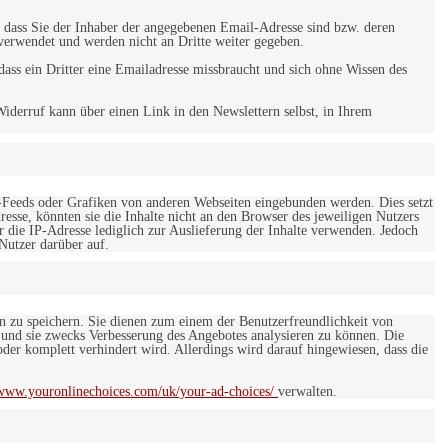
 dass Sie der Inhaber der angegebenen Email-Adresse sind bzw. deren
verwendet und werden nicht an Dritte weiter gegeben.
ss ein Dritter eine Emailadresse missbraucht und sich ohne Wissen des
iderruf kann über einen Link in den Newslettern selbst, in Ihrem
-Feeds oder Grafiken von anderen Webseiten eingebunden werden. Dies setzt
esse, könnten sie die Inhalte nicht an den Browser des jeweiligen Nutzers
r die IP-Adresse lediglich zur Auslieferung der Inhalte verwenden. Jedoch
 Nutzer darüber auf.
en zu speichern. Sie dienen zum einem der Benutzerfreundlichkeit von
 und sie zwecks Verbesserung des Angebotes analysieren zu können. Die
er komplett verhindert wird. Allerdings wird darauf hingewiesen, dass die
/www.youronlinechoices.com/uk/your-ad-choices/
verwalten.