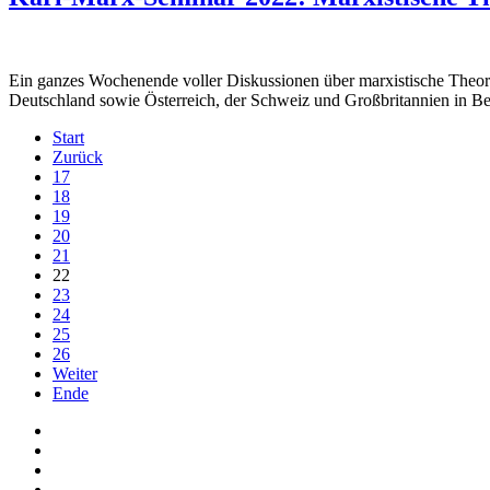
Ein ganzes Wochenende voller Diskussionen über marxistische Theori
Deutschland sowie Österreich, der Schweiz und Großbritannien in Ber
Start
Zurück
17
18
19
20
21
22
23
24
25
26
Weiter
Ende
Auf Facebook folgen
Bei Twitter teilen
Instagram
Auf Youtube folgen