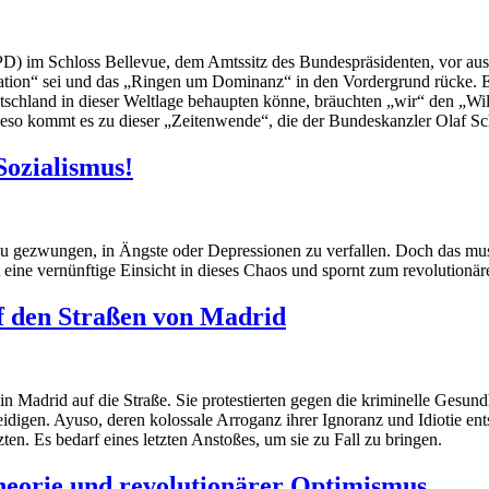
D) im Schloss Bellevue, dem Amtssitz des Bundespräsidenten, vor au
ntation“ sei und das „Ringen um Dominanz“ in den Vordergrund rücke. Er
schland in dieser Weltlage behaupten könne, bräuchten „wir“ den „Wil
Wieso kommt es zu dieser „Zeitenwende“, die der Bundeskanzler Olaf S
Sozialismus!
 dazu gezwungen, in Ängste oder Depressionen zu verfallen. Doch das mus
bt eine vernünftige Einsicht in dieses Chaos und spornt zum revolution
f den Straßen von Madrid
adrid auf die Straße. Sie protestierten gegen die kriminelle Gesundhe
idigen. Ayuso, deren kolossale Arroganz ihrer Ignoranz und Idiotie ents
zten. Es bedarf eines letzten Anstoßes, um sie zu Fall zu bringen.
eorie und revolutionärer Optimismus