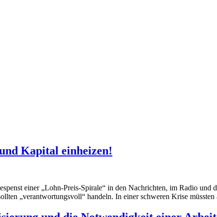
und Kapital einheizen!
penst einer „Lohn-Preis-Spirale“ in den Nachrichten, im Radio und d
sollten „verantwortungsvoll“ handeln. In einer schweren Krise müsst
isierung und die Notwendigkeit einer Arbeit