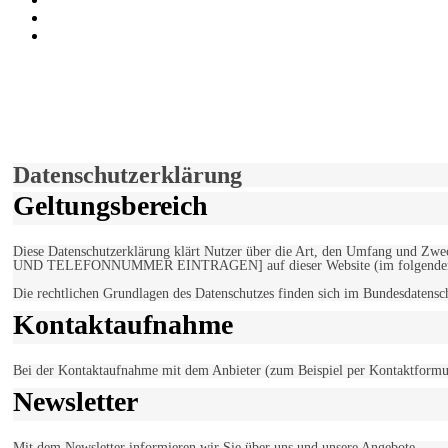
der funke - Shop
marxist.com
derfunke.de verwendet Cookies!
Hiermit stimmen Sie der weiteren Nutzung unserer Seite und der V
Einverstanden!
Datenschutzerklärung
Geltungsbereich
Diese Datenschutzerklärung klärt Nutzer über die Art, den Umfang un
UND TELEFONNUMMER EINTRAGEN] auf dieser Website (im folgenden 
Die rechtlichen Grundlagen des Datenschutzes finden sich im Bundesdaten
Kontaktaufnahme
Bei der Kontaktaufnahme mit dem Anbieter (zum Beispiel per Kontaktformula
Newsletter
Mit dem Newsletter informieren wir Sie über uns und unsere Angebote.