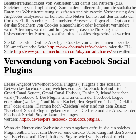
Benutzerfreundlichkeit von Webseiten und damit den Nutzern (z.B.
Speicherung von Logindaten). Zum anderen dienen sie, um die statistische
Daten der Webseitennutzung zu erfassen und sie zwecks Verbesserung des
Angebotes analysieren zu können. Die Nutzer können auf den Einsatz der
Cookies Einfluss nehmen. Die meisten Browser verfügen eine Option mit
der das Speichern von Cookies eingeschränkt oder komplett verhindert
wird. Allerdings wird darauf hingewiesen, dass die Nutzung und
insbesondere der Nutzungskomfort ohne Cookies eingeschränkt werden.
Sie können viele Online-Anzeigen-Cookies von Unternehmen über die
US-amerikanische Seite
http://www.aboutads.info/choices/
oder die EU-
Seite
http://www.youronlinechoices.com/uk/your-ad-choices/
verwalten.
Verwendung von Facebook Social
Plugins
Dieses Angebot verwendet Social Plugins ("Plugins") des sozialen
Netzwerkes facebook.com, welches von der Facebook Ireland Ltd., 4
Grand Canal Square, Grand Canal Harbour, Dublin 2, Irland betrieben
wird ("Facebook"). Die Plugins sind an einem der Facebook Logos
erkennbar (weißes „f“ auf blauer Kachel, den Begriffen "Like", "Gefällt
mir" oder einem „Daumen hoch“-Zeichen) oder sind mit dem Zusatz
"Facebook Social Plugin" gekennzeichnet. Die Liste und das Aussehen der
Facebook Social Plugins kann hier eingesehen
werden:
https://developers.facebook.com/docs/plugins/
.
Wenn ein Nutzer eine Webseite dieses Angebots aufruft, die ein solches
Plugin enthält, baut sein Browser eine direkte Verbindung mit den Servern
von Facebook auf. Der Inhalt des Plugins wird von Facebook direkt an