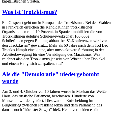
kapitalistischen Staaten.
Was ist Trotzkismus?
Ein Gespenst geht um in Europa – der Trotzkismus. Bei den Wahlen
in Frankreich erreichen die KandidatInnen trotzkistischer
Organisationen rund 10 Prozent, in Spanien mobilisiert die von
TrotzkistInnen geführte Schülergewerkschaft 100.000e
SchülerInnen gegen Bildungsabbau. bei SJ-Konferenzen wird vor
den „Trotzkisten“ gewarnt,... Mehr als 60 Jahre nach dem Tod Leo
Trotzkis kämpft eine kleine, aber umso aktivere Strömung in der
Arbeiterbewegung für eine Verteidigung des Marxismus. Was
zeichnet also den Trotzkismus jenseits von Witzen über Eispickel
und einem Hang, sich zu spalten, aus?
Als die "Demokratie" niedergebombt
wurde
Am 3. und 4. Oktober vor 10 Jahren wurde in Moskau das Weiße
Haus, das russische Parlament, beschossen. Hunderte von
Menschen wurden getötet. Dies war die Entscheidung im
Bürgerkrieg zwischen Präsident Jelzin und dem Parlament, das
damals noch "höchster Sowjet" hieß. Heute vermeiden es die