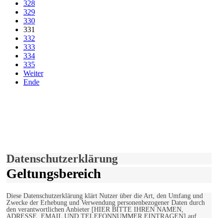
328
329
330
331
332
333
334
335
Weiter
Ende
derfunke.de verwendet Cookies!
Hiermit stimmen Sie der weiteren Nutzung unserer Seite und der
Verwendung von Cookies zu.
Mehr erfahren
Einverstanden!
Datenschutzerklärung
Geltungsbereich
Diese Datenschutzerklärung klärt Nutzer über die Art, den Umfang und
Zwecke der Erhebung und Verwendung personenbezogener Daten durch
den verantwortlichen Anbieter [HIER BITTE IHREN NAMEN,
ADRESSE, EMAIL UND TELEFONNUMMER EINTRAGEN] auf