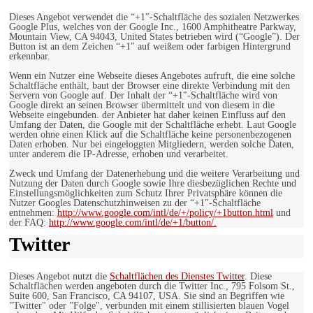
Dieses Angebot verwendet die “+1″-Schaltfläche des sozialen Netzwerkes
Google Plus, welches von der Google Inc., 1600 Amphitheatre Parkway,
Mountain View, CA 94043, United States betrieben wird (“Google”). Der
Button ist an dem Zeichen “+1″ auf weißem oder farbigen Hintergrund
erkennbar.
Wenn ein Nutzer eine Webseite dieses Angebotes aufruft, die eine solche
Schaltfläche enthält, baut der Browser eine direkte Verbindung mit den
Servern von Google auf. Der Inhalt der “+1″-Schaltfläche wird von
Google direkt an seinen Browser übermittelt und von diesem in die
Webseite eingebunden. der Anbieter hat daher keinen Einfluss auf den
Umfang der Daten, die Google mit der Schaltfläche erhebt. Laut Google
werden ohne einen Klick auf die Schaltfläche keine personenbezogenen
Daten erhoben. Nur bei eingeloggten Mitgliedern, werden solche Daten,
unter anderem die IP-Adresse, erhoben und verarbeitet.
Zweck und Umfang der Datenerhebung und die weitere Verarbeitung und
Nutzung der Daten durch Google sowie Ihre diesbezüglichen Rechte und
Einstellungsmöglichkeiten zum Schutz Ihrer Privatsphäre können die
Nutzer Googles Datenschutzhinweisen zu der “+1″-Schaltfläche
entnehmen:
http://www.google.com/intl/de/+/policy/+1button.html
und
der FAQ:
http://www.google.com/intl/de/+1/button/.
Twitter
Dieses Angebot nutzt die
Schaltflächen des Dienstes Twitter
. Diese
Schaltflächen werden angeboten durch die Twitter Inc., 795 Folsom St.,
Suite 600, San Francisco, CA 94107, USA. Sie sind an Begriffen wie
"Twitter" oder "Folge", verbunden mit einem stillisierten blauen Vogel