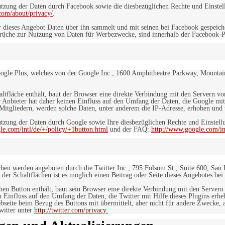
ung der Daten durch Facebook sowie die diesbezüglichen Rechte und Einstell
com/about/privacy/
.
 dieses Angebot Daten über ihn sammelt und mit seinen bei Facebook gespeiche
sprüche zur Nutzung von Daten für Werbezwecke, sind innerhalb der Facebook-P
ogle Plus, welches von der Google Inc., 1600 Amphitheatre Parkway, Mountain
altfläche enthält, baut der Browser eine direkte Verbindung mit den Servern v
 Anbieter hat daher keinen Einfluss auf den Umfang der Daten, die Google mit
itgliedern, werden solche Daten, unter anderem die IP-Adresse, erhoben und v
zung der Daten durch Google sowie Ihre diesbezüglichen Rechte und Einstellu
le.com/intl/de/+/policy/+1button.html
und der FAQ:
http://www.google.com/int
ächen werden angeboten durch die Twitter Inc., 795 Folsom St., Suite 600, San
 der Schaltflächen ist es möglich einen Beitrag oder Seite dieses Angebotes bei
lchen Button enthält, baut sein Browser eine direkte Verbindung mit den Servern
n Einfluss auf den Umfang der Daten, die Twitter mit Hilfe dieses Plugins erh
seite beim Bezug des Buttons mit übermittelt, aber nicht für andere Zwecke, al
witter unter
http://twitter.com/privacy.