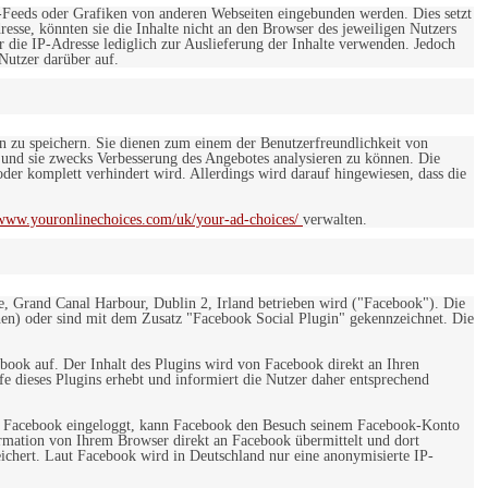
-Feeds oder Grafiken von anderen Webseiten eingebunden werden. Dies setzt
esse, könnten sie die Inhalte nicht an den Browser des jeweiligen Nutzers
r die IP-Adresse lediglich zur Auslieferung der Inhalte verwenden. Jedoch
 Nutzer darüber auf.
en zu speichern. Sie dienen zum einem der Benutzerfreundlichkeit von
 und sie zwecks Verbesserung des Angebotes analysieren zu können. Die
er komplett verhindert wird. Allerdings wird darauf hingewiesen, dass die
/www.youronlinechoices.com/uk/your-ad-choices/
verwalten.
e, Grand Canal Harbour, Dublin 2, Irland betrieben wird ("Facebook"). Die
en) oder sind mit dem Zusatz "Facebook Social Plugin" gekennzeichnet. Die
ebook auf. Der Inhalt des Plugins wird von Facebook direkt an Ihren
e dieses Plugins erhebt und informiert die Nutzer daher entsprechend
 bei Facebook eingeloggt, kann Facebook den Besuch seinem Facebook-Konto
rmation von Ihrem Browser direkt an Facebook übermittelt und dort
eichert. Laut Facebook wird in Deutschland nur eine anonymisierte IP-