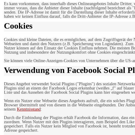
Es kann vorkommen, dass innerhalb dieses Onlineangebotes Inhalte Dritter
immer voraus, dass die Anbieter dieser Inhalte (nachfolgend bezeichnet als 
senden. Die IP-Adresse ist damit für die Darstellung dieser Inhalte erforde
haben wir keinen Einfluss darauf, falls die Dritt-Anbieter die IP-Adresse z.B
Cookies
Cookies sind kleine Dateien, die es ermöglichen, auf dem Zugriffsgerät der
Webseiten und damit den Nutzern (z.B. Speicherung von Logindaten). Zum an
Nutzer können auf den Einsatz der Cookies Einfluss nehmen. Die meisten Br
Nutzung und insbesondere der Nutzungskomfort ohne Cookies eingeschränkt
Sie können viele Online-Anzeigen-Cookies von Unternehmen über die US-a
Verwendung von Facebook Social Pl
Dieses Angebot verwendet Social Plugins ("Plugins") des sozialen Netzwerk
Plugins sind an einem der Facebook Logos erkennbar (weißes „f“ auf blaue
Liste und das Aussehen der Facebook Social Plugins kann hier eingesehen 
Wenn ein Nutzer eine Webseite dieses Angebots aufruft, die ein solches Plug
Browser übermittelt und von diesem in die Webseite eingebunden. Der Anbiet
seinem
Kenntnisstand
:
Durch die Einbindung der Plugins erhält Facebook die Information, dass ei
zuordnen. Wenn Nutzer mit den Plugins interagieren, zum Beispiel den Like
gespeichert. Falls ein Nutzer kein Mitglied von Facebook ist, besteht trotz
Adresse gespeichert.