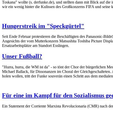
Toskana" wollte (s. derfunke.de), und stellten dann mit Blick auf d
wir ein wenig hinter die Kulissen des Großkonzerns FIFA und seine k
Hungerstreik im "Speckgürtel"
Seit Ende Februar protestieren die Beschäftigten des Panasonic-Bild
Angesichts der vom Mutterkonzern Matsushita Toshiba Picture Displ
Ersatzarbeitsplätze am Standort Esslingen.
Unser Fußball?
"Hurra, hurra, die WM ist da" - so tönt der Chor der bürgerlichen Me
Michael Ballack, für Dissonanzen im Choral der Gleichgeschalteten. 
holen wollen, tritt der Funke souverän einen Schritt aus dem medial
Für eine im Kampf für den Sozialismus ge
Ein Statement der Corriente Marxista Revolucionaria (CMR) nach d