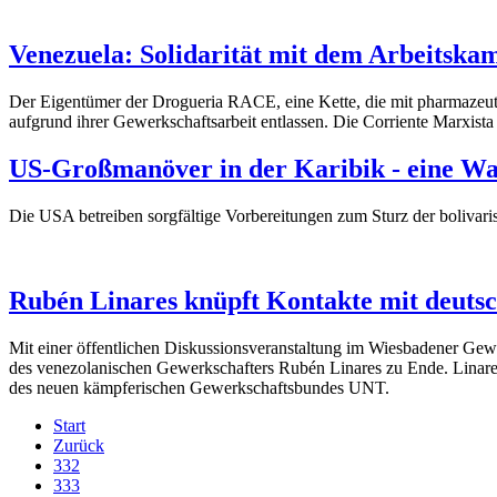
Venezuela: Solidarität mit dem Arbeitsk
Der Eigentümer der Drogueria RACE, eine Kette, die mit pharmazeu
aufgrund ihrer Gewerkschaftsarbeit entlassen. Die Corriente Marxis
US-Großmanöver in der Karibik - eine W
Die USA betreiben sorgfältige Vorbereitungen zum Sturz der bolivaris
Rubén Linares knüpft Kontakte mit deuts
Mit einer öffentlichen Diskussionsveranstaltung im Wiesbadener Ge
des venezolanischen Gewerkschafters Rubén Linares zu Ende. Linare
des neuen kämpferischen Gewerkschaftsbundes UNT.
Start
Zurück
332
333