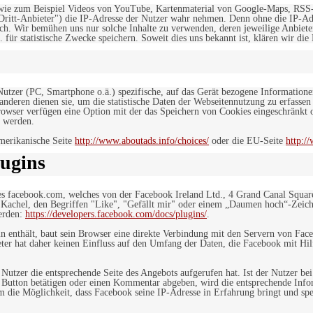
, wie zum Beispiel Videos von YouTube, Kartenmaterial von Google-Maps, RSS
"Dritt-Anbieter") die IP-Adresse der Nutzer wahr nehmen. Denn ohne die IP-Adr
rlich. Wir bemühen uns nur solche Inhalte zu verwenden, deren jeweilige Anbiete
. für statistische Zwecke speichern. Soweit dies uns bekannt ist, klären wir die
 Nutzer (PC, Smartphone o.ä.) spezifische, auf das Gerät bezogene Information
deren dienen sie, um die statistische Daten der Webseitennutzung zu erfassen
owser verfügen eine Option mit der das Speichern von Cookies eingeschränkt od
 werden.
merikanische Seite
http://www.aboutads.info/choices/
oder die EU-Seite
http:/
ugins
es facebook.com, welches von der Facebook Ireland Ltd., 4 Grand Canal Squar
r Kachel, den Begriffen "Like", "Gefällt mir" oder einem „Daumen hoch“-Zeich
werden:
https://developers.facebook.com/docs/plugins/
.
in enthält, baut sein Browser eine direkte Verbindung mit den Servern von Fac
er hat daher keinen Einfluss auf den Umfang der Daten, die Facebook mit Hilf
n Nutzer die entsprechende Seite des Angebots aufgerufen hat. Ist der Nutzer
 Button betätigen oder einen Kommentar abgeben, wird die entsprechende Info
dem die Möglichkeit, dass Facebook seine IP-Adresse in Erfahrung bringt und sp