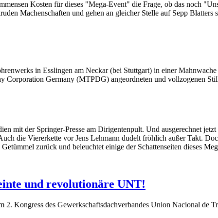
ie immensen Kosten für dieses "Mega-Event" die Frage, ob das noch "Uns
ruden Machenschaften und gehen an gleicher Stelle auf Sepp Blatters s
röhrenwerks in Esslingen am Neckar (bei Stuttgart) in einer Mahnwache
ay Corporation Germany (MTPDG) angeordneten und vollzogenen Stilll
dien mit der Springer-Presse am Dirigentenpult. Und ausgerechnet jetz
Auch die Viererkette vor Jens Lehmann dudelt fröhlich außer Takt. Doc
en Getümmel zurück und beleuchtet einige der Schattenseiten dieses Me
einte und revolutionäre UNT!
em 2. Kongress des Gewerkschaftsdachverbandes Union Nacional de T