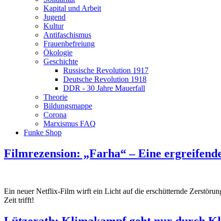
Kapital und Arbeit
Jugend
Kultur
Antifaschismus
Frauenbefreiung
Ökologie
Geschichte
Russische Revolution 1917
Deutsche Revolution 1918
DDR - 30 Jahre Mauerfall
Theorie
Bildungsmappe
Corona
Marxismus FAQ
Funke Shop
Filmrezension: „Farha“ – Eine ergreifende
Ein neuer Netflix-Film wirft ein Licht auf die erschütternde Zerstöru
Zeit trifft!
Lützerath: Klimakampf geht nur durch K