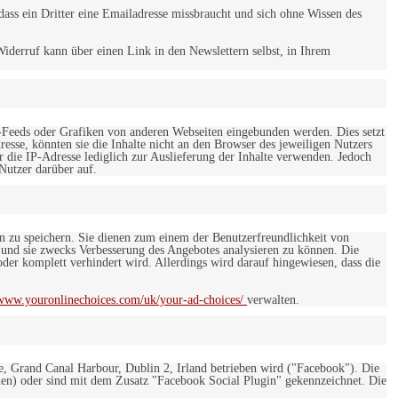
ss ein Dritter eine Emailadresse missbraucht und sich ohne Wissen des
iderruf kann über einen Link in den Newslettern selbst, in Ihrem
-Feeds oder Grafiken von anderen Webseiten eingebunden werden. Dies setzt
esse, könnten sie die Inhalte nicht an den Browser des jeweiligen Nutzers
r die IP-Adresse lediglich zur Auslieferung der Inhalte verwenden. Jedoch
 Nutzer darüber auf.
en zu speichern. Sie dienen zum einem der Benutzerfreundlichkeit von
 und sie zwecks Verbesserung des Angebotes analysieren zu können. Die
er komplett verhindert wird. Allerdings wird darauf hingewiesen, dass die
/www.youronlinechoices.com/uk/your-ad-choices/
verwalten.
e, Grand Canal Harbour, Dublin 2, Irland betrieben wird ("Facebook"). Die
en) oder sind mit dem Zusatz "Facebook Social Plugin" gekennzeichnet. Die