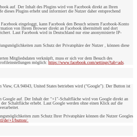
ebook auf. Der Inhalt des Plugins wird von Facebook direkt an Ihren
e dieses Plugins erhebt und informiert die Nutzer daher entsprechend
 bei Facebook eingeloggt, kann Facebook den Besuch seinem Facebook-Konto
rmation von Ihrem Browser direkt an Facebook übermittelt und dort
eichert. Laut Facebook wird in Deutschland nur eine anonymisierte IP-
ungsmöglichkeiten zum Schutz der Privatsphäre der Nutzer , können diese
rten Mitgliedsdaten verknüpft, muss er sich vor dem Besuch des
rofileinstellungen möglich:
https://www.facebook.com/settings?tab=ads
.
 View, CA 94043, United States betrieben wird (“Google”). Der Button ist
on Google auf. Der Inhalt der “+1″-Schaltfläche wird von Google direkt an
 der Schaltfläche erhebt. Laut Google werden ohne einen Klick auf die
erarbeitet.
ngsmöglichkeiten zum Schutz Ihrer Privatsphäre können die Nutzer Googles
l/de/+1/button/.