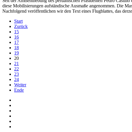
Seit der Amtsenthebung des peruanischen Präsidenten Pedro Castillo
diese Mobilisierungen aufständische Ausmaße angenommen. Die Massen 
Nachfolgend veröffentlichen wir den Text eines Flugblattes, das der
Start
Zurück
15
16
17
18
19
20
21
22
23
24
Weiter
Ende
Auf Facebook folgen
Bei Twitter teilen
Instagram
Auf Youtube folgen
der funke - Shop
marxist.com