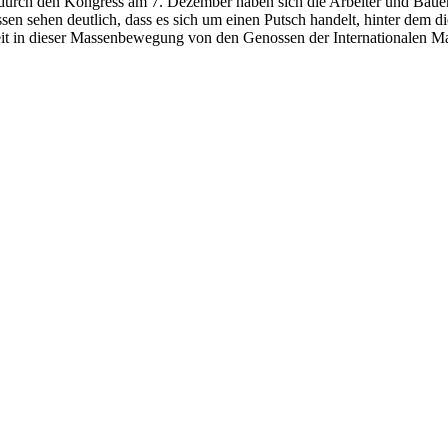
 durch den Kongress am 7. Dezember haben sich die Arbeiter und Bauer
sehen deutlich, dass es sich um einen Putsch handelt, hinter dem die
zeit in dieser Massenbewegung von den Genossen der Internationalen Ma