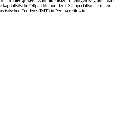
n in immer größerer Zahl mobilisiert. In einigen Regionen haben
 kapitalistische Oligarchie und der US-Imperialismus stehen.
rxistischen Tendenz (IMT) in Peru verteilt wird.