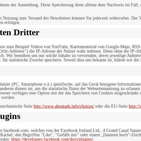
tum der Anmeldung. Diese Speicherung dient alleine dem Nachweis im Fall, da
n Nutzung zum Versand des Newsletters können Sie jederzeit widerrufen. Der W
en erfolgen.
en Dritter
, wie zum Beispiel Videos von YouTube, Kartenmaterial von Google-Maps, RSS
"Dritt-Anbieter") die IP-Adresse der Nutzer wahr nehmen. Denn ohne die IP-Adr
rlich. Wir bemühen uns nur solche Inhalte zu verwenden, deren jeweilige Anbiete
. für statistische Zwecke speichern. Soweit dies uns bekannt ist, klären wir die
 Nutzer (PC, Smartphone o.ä.) spezifische, auf das Gerät bezogene Information
deren dienen sie, um die statistische Daten der Webseitennutzung zu erfassen
owser verfügen eine Option mit der das Speichern von Cookies eingeschränkt od
 werden.
merikanische Seite
http://www.aboutads.info/choices/
oder die EU-Seite
http:/
ugins
es facebook.com, welches von der Facebook Ireland Ltd., 4 Grand Canal Squar
r Kachel, den Begriffen "Like", "Gefällt mir" oder einem „Daumen hoch“-Zeich
werden:
https://developers.facebook.com/docs/plugins/
.