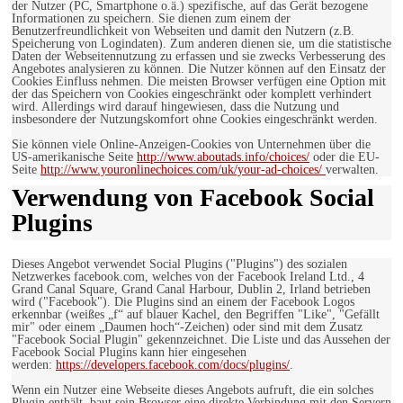
der Nutzer (PC, Smartphone o.ä.) spezifische, auf das Gerät bezogene
Informationen zu speichern. Sie dienen zum einem der
Benutzerfreundlichkeit von Webseiten und damit den Nutzern (z.B.
Speicherung von Logindaten). Zum anderen dienen sie, um die statistische
Daten der Webseitennutzung zu erfassen und sie zwecks Verbesserung des
Angebotes analysieren zu können. Die Nutzer können auf den Einsatz der
Cookies Einfluss nehmen. Die meisten Browser verfügen eine Option mit
der das Speichern von Cookies eingeschränkt oder komplett verhindert
wird. Allerdings wird darauf hingewiesen, dass die Nutzung und
insbesondere der Nutzungskomfort ohne Cookies eingeschränkt werden.
Sie können viele Online-Anzeigen-Cookies von Unternehmen über die
US-amerikanische Seite
http://www.aboutads.info/choices/
oder die EU-
Seite
http://www.youronlinechoices.com/uk/your-ad-choices/
verwalten.
Verwendung von Facebook Social
Plugins
Dieses Angebot verwendet Social Plugins ("Plugins") des sozialen
Netzwerkes facebook.com, welches von der Facebook Ireland Ltd., 4
Grand Canal Square, Grand Canal Harbour, Dublin 2, Irland betrieben
wird ("Facebook"). Die Plugins sind an einem der Facebook Logos
erkennbar (weißes „f“ auf blauer Kachel, den Begriffen "Like", "Gefällt
mir" oder einem „Daumen hoch“-Zeichen) oder sind mit dem Zusatz
"Facebook Social Plugin" gekennzeichnet. Die Liste und das Aussehen der
Facebook Social Plugins kann hier eingesehen
werden:
https://developers.facebook.com/docs/plugins/
.
Wenn ein Nutzer eine Webseite dieses Angebots aufruft, die ein solches
Plugin enthält, baut sein Browser eine direkte Verbindung mit den Servern