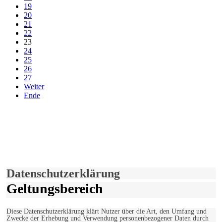
19
20
21
22
23
24
25
26
27
Weiter
Ende
derfunke.de verwendet Cookies!
Hiermit stimmen Sie der weiteren Nutzung unserer Seite und der
Verwendung von Cookies zu.
Mehr erfahren
Einverstanden!
Datenschutzerklärung
Geltungsbereich
Diese Datenschutzerklärung klärt Nutzer über die Art, den Umfang und
Zwecke der Erhebung und Verwendung personenbezogener Daten durch