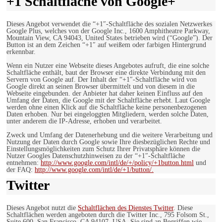
+1 Schaltfläche von Google+
Dieses Angebot verwendet die “+1″-Schaltfläche des sozialen Netzwerkes
Google Plus, welches von der Google Inc., 1600 Amphitheatre Parkway,
Mountain View, CA 94043, United States betrieben wird (“Google”). Der
Button ist an dem Zeichen “+1″ auf weißem oder farbigen Hintergrund
erkennbar.
Wenn ein Nutzer eine Webseite dieses Angebotes aufruft, die eine solche
Schaltfläche enthält, baut der Browser eine direkte Verbindung mit den
Servern von Google auf. Der Inhalt der “+1″-Schaltfläche wird von
Google direkt an seinen Browser übermittelt und von diesem in die
Webseite eingebunden. der Anbieter hat daher keinen Einfluss auf den
Umfang der Daten, die Google mit der Schaltfläche erhebt. Laut Google
werden ohne einen Klick auf die Schaltfläche keine personenbezogenen
Daten erhoben. Nur bei eingeloggten Mitgliedern, werden solche Daten,
unter anderem die IP-Adresse, erhoben und verarbeitet.
Zweck und Umfang der Datenerhebung und die weitere Verarbeitung und
Nutzung der Daten durch Google sowie Ihre diesbezüglichen Rechte und
Einstellungsmöglichkeiten zum Schutz Ihrer Privatsphäre können die
Nutzer Googles Datenschutzhinweisen zu der “+1″-Schaltfläche
entnehmen:
http://www.google.com/intl/de/+/policy/+1button.html
und
der FAQ:
http://www.google.com/intl/de/+1/button/.
Twitter
Dieses Angebot nutzt die
Schaltflächen des Dienstes Twitter
. Diese
Schaltflächen werden angeboten durch die Twitter Inc., 795 Folsom St.,
Suite 600, San Francisco, CA 94107, USA. Sie sind an Begriffen wie