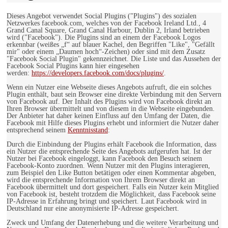
Dieses Angebot verwendet Social Plugins ("Plugins") des sozialen
Netzwerkes facebook.com, welches von der Facebook Ireland Ltd., 4
Grand Canal Square, Grand Canal Harbour, Dublin 2, Irland betrieben
wird ("Facebook"). Die Plugins sind an einem der Facebook Logos
erkennbar (weißes „f“ auf blauer Kachel, den Begriffen "Like", "Gefällt
mir" oder einem „Daumen hoch“-Zeichen) oder sind mit dem Zusatz
"Facebook Social Plugin" gekennzeichnet. Die Liste und das Aussehen der
Facebook Social Plugins kann hier eingesehen
werden:
https://developers.facebook.com/docs/plugins/
.
Wenn ein Nutzer eine Webseite dieses Angebots aufruft, die ein solches
Plugin enthält, baut sein Browser eine direkte Verbindung mit den Servern
von Facebook auf. Der Inhalt des Plugins wird von Facebook direkt an
Ihren Browser übermittelt und von diesem in die Webseite eingebunden.
Der Anbieter hat daher keinen Einfluss auf den Umfang der Daten, die
Facebook mit Hilfe dieses Plugins erhebt und informiert die Nutzer daher
entsprechend seinem
Kenntnisstand
:
Durch die Einbindung der Plugins erhält Facebook die Information, dass
ein Nutzer die entsprechende Seite des Angebots aufgerufen hat. Ist der
Nutzer bei Facebook eingeloggt, kann Facebook den Besuch seinem
Facebook-Konto zuordnen. Wenn Nutzer mit den Plugins interagieren,
zum Beispiel den Like Button betätigen oder einen Kommentar abgeben,
wird die entsprechende Information von Ihrem Browser direkt an
Facebook übermittelt und dort gespeichert. Falls ein Nutzer kein Mitglied
von Facebook ist, besteht trotzdem die Möglichkeit, dass Facebook seine
IP-Adresse in Erfahrung bringt und speichert. Laut Facebook wird in
Deutschland nur eine anonymisierte IP-Adresse gespeichert.
Zweck und Umfang der Datenerhebung und die weitere Verarbeitung und