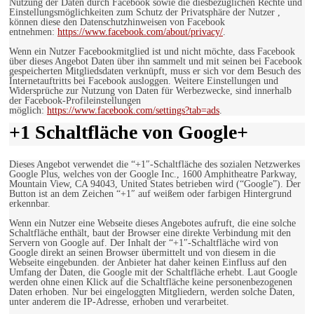
Nutzung der Daten durch Facebook sowie die diesbezüglichen Rechte und
Einstellungsmöglichkeiten zum Schutz der Privatsphäre der Nutzer ,
können diese den Datenschutzhinweisen von Facebook
entnehmen:
https://www.facebook.com/about/privacy/
.
Wenn ein Nutzer Facebookmitglied ist und nicht möchte, dass Facebook
über dieses Angebot Daten über ihn sammelt und mit seinen bei Facebook
gespeicherten Mitgliedsdaten verknüpft, muss er sich vor dem Besuch des
Internetauftritts bei Facebook ausloggen. Weitere Einstellungen und
Widersprüche zur Nutzung von Daten für Werbezwecke, sind innerhalb
der Facebook-Profileinstellungen
möglich:
https://www.facebook.com/settings?tab=ads
.
+1 Schaltfläche von Google+
Dieses Angebot verwendet die “+1″-Schaltfläche des sozialen Netzwerkes
Google Plus, welches von der Google Inc., 1600 Amphitheatre Parkway,
Mountain View, CA 94043, United States betrieben wird (“Google”). Der
Button ist an dem Zeichen “+1″ auf weißem oder farbigen Hintergrund
erkennbar.
Wenn ein Nutzer eine Webseite dieses Angebotes aufruft, die eine solche
Schaltfläche enthält, baut der Browser eine direkte Verbindung mit den
Servern von Google auf. Der Inhalt der “+1″-Schaltfläche wird von
Google direkt an seinen Browser übermittelt und von diesem in die
Webseite eingebunden. der Anbieter hat daher keinen Einfluss auf den
Umfang der Daten, die Google mit der Schaltfläche erhebt. Laut Google
werden ohne einen Klick auf die Schaltfläche keine personenbezogenen
Daten erhoben. Nur bei eingeloggten Mitgliedern, werden solche Daten,
unter anderem die IP-Adresse, erhoben und verarbeitet.