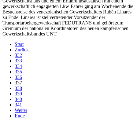
Gewerkschaftshaus und einem Erfahrungsaustausch mit einem
gewerkschaftlich engagierten Lkw-Fahrer ging am Wochenende die
Besuchsreise des venezolanischen Gewerkschafters Rubén Linares
zu Ende. Linares ist stellvertretender Vorsitzender der
Transportarbeitergewerkschaft FEDUTRANS und gehört zum
Gremium der nationalen Koordinatoren des neuen kämpferischen
Gewerkschaftsbundes UNT.
Start
Zurück
332
333
334
335
336
337
338
339
340
341
Weiter
Ende
derfunke.de verwendet Cookies!