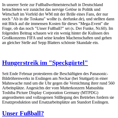
In unserer Serie zur Fußballweltmeisterschaft in Deutschland
betrachteten wir zunächst das nervige Getöse in Politik und
Wirtschaft im Vorfeld der WM mit der Brille eines Fans, der nur
noch "Ab in die Toskana" wollte (s. derfunke.de), und stellten dann
mit Blick auf die immensen Kosten für dieses "Mega-Event" die
Frage, ob das noch "Unser Fußball?" sei (s. Der Funke, Nr.60). Im
folgenden Beitrag schauen wir ein wenig hinter die Kulissen des
Großkonzerns FIFA und seine kruden Machenschaften und gehen
an gleicher Stelle auf Sepp Blatters schönste Skandale ein.
Hungerstreik im "Speckgürtel"
Seit Ende Februar protestieren die Beschäftigten des Panasonic-
Bildröhrenwerks in Esslingen am Neckar (bei Stuttgart) in einer
Mahnwache rund um die Uhr gegen die Vernichtung ihrer rund 560
Arbeitsplätze. Angesichts der vom Mutterkonzern Matsushita
Toshiba Picture Display Corporation Germany (MTPDG)
angeordneten und vollzogenen Stilllegung des Betriebes fordern sie
Ersatzproduktion und Ersatzarbeitsplätze am Standort Esslingen.
Unser Fußball?