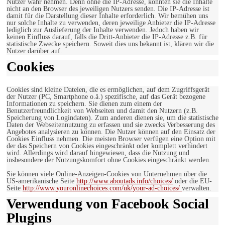
Nutzer wahr nehmen. Denn ohne die IP-Adresse, könnten sie die Inhalte
nicht an den Browser des jeweiligen Nutzers senden. Die IP-Adresse ist
damit für die Darstellung dieser Inhalte erforderlich. Wir bemühen uns
nur solche Inhalte zu verwenden, deren jeweilige Anbieter die IP-Adresse
lediglich zur Auslieferung der Inhalte verwenden. Jedoch haben wir
keinen Einfluss darauf, falls die Dritt-Anbieter die IP-Adresse z.B. für
statistische Zwecke speichern. Soweit dies uns bekannt ist, klären wir die
Nutzer darüber auf.
Cookies
Cookies sind kleine Dateien, die es ermöglichen, auf dem Zugriffsgerät
der Nutzer (PC, Smartphone o.ä.) spezifische, auf das Gerät bezogene
Informationen zu speichern. Sie dienen zum einem der
Benutzerfreundlichkeit von Webseiten und damit den Nutzern (z.B.
Speicherung von Logindaten). Zum anderen dienen sie, um die statistische
Daten der Webseitennutzung zu erfassen und sie zwecks Verbesserung des
Angebotes analysieren zu können. Die Nutzer können auf den Einsatz der
Cookies Einfluss nehmen. Die meisten Browser verfügen eine Option mit
der das Speichern von Cookies eingeschränkt oder komplett verhindert
wird. Allerdings wird darauf hingewiesen, dass die Nutzung und
insbesondere der Nutzungskomfort ohne Cookies eingeschränkt werden.
Sie können viele Online-Anzeigen-Cookies von Unternehmen über die
US-amerikanische Seite
http://www.aboutads.info/choices/
oder die EU-
Seite
http://www.youronlinechoices.com/uk/your-ad-choices/
verwalten.
Verwendung von Facebook Social
Plugins