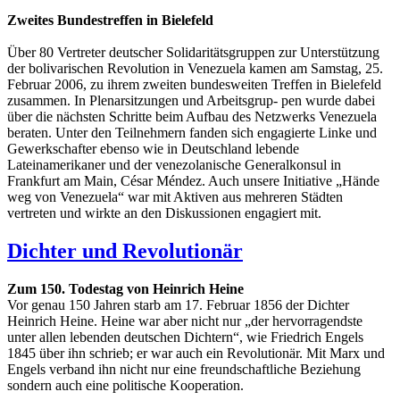
Zweites Bundestreffen in Bielefeld
Über 80 Vertreter deutscher Solidaritätsgruppen zur Unterstützung
der bolivarischen Revolution in Venezuela kamen am Samstag, 25.
Februar 2006, zu ihrem zweiten bundesweiten Treffen in Bielefeld
zusammen. In Plenarsitzungen und Arbeitsgrup- pen wurde dabei
über die nächsten Schritte beim Aufbau des Netzwerks Venezuela
beraten. Unter den Teilnehmern fanden sich engagierte Linke und
Gewerkschafter ebenso wie in Deutschland lebende
Lateinamerikaner und der venezolanische Generalkonsul in
Frankfurt am Main, César Méndez. Auch unsere Initiative „Hände
weg von Venezuela“ war mit Aktiven aus mehreren Städten
vertreten und wirkte an den Diskussionen engagiert mit.
Dichter und Revolutionär
Zum 150. Todestag von Heinrich Heine
Vor genau 150 Jahren starb am 17. Februar 1856 der Dichter
Heinrich Heine. Heine war aber nicht nur „der hervorragendste
unter allen lebenden deutschen Dichtern“, wie Friedrich Engels
1845 über ihn schrieb; er war auch ein Revolutionär. Mit Marx und
Engels verband ihn nicht nur eine freundschaftliche Beziehung
sondern auch eine politische Kooperation.