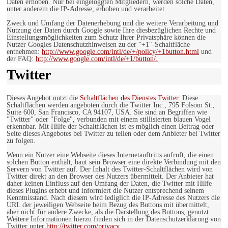
Daten erhoben. Nur bei eingeloggten Mitgliedern, werden solche Daten,
unter anderem die IP-Adresse, erhoben und verarbeitet.
Zweck und Umfang der Datenerhebung und die weitere Verarbeitung und
Nutzung der Daten durch Google sowie Ihre diesbezüglichen Rechte und
Einstellungsmöglichkeiten zum Schutz Ihrer Privatsphäre können die
Nutzer Googles Datenschutzhinweisen zu der “+1″-Schaltfläche
entnehmen:
http://www.google.com/intl/de/+/policy/+1button.html
und
der FAQ:
http://www.google.com/intl/de/+1/button/.
Twitter
Dieses Angebot nutzt die
Schaltflächen des Dienstes Twitter
. Diese
Schaltflächen werden angeboten durch die Twitter Inc., 795 Folsom St.,
Suite 600, San Francisco, CA 94107, USA. Sie sind an Begriffen wie
"Twitter" oder "Folge", verbunden mit einem stillisierten blauen Vogel
erkennbar. Mit Hilfe der Schaltflächen ist es möglich einen Beitrag oder
Seite dieses Angebotes bei Twitter zu teilen oder dem Anbieter bei Twitter
zu folgen.
Wenn ein Nutzer eine Webseite dieses Internetauftritts aufruft, die einen
solchen Button enthält, baut sein Browser eine direkte Verbindung mit den
Servern von Twitter auf. Der Inhalt des Twitter-Schaltflächen wird von
Twitter direkt an den Browser des Nutzers übermittelt. Der Anbieter hat
daher keinen Einfluss auf den Umfang der Daten, die Twitter mit Hilfe
dieses Plugins erhebt und informiert die Nutzer entsprechend seinem
Kenntnisstand. Nach diesem wird lediglich die IP-Adresse des Nutzers die
URL der jeweiligen Webseite beim Bezug des Buttons mit übermittelt,
aber nicht für andere Zwecke, als die Darstellung des Buttons, genutzt.
Weitere Informationen hierzu finden sich in der Datenschutzerklärung von
Twitter unter
http://twitter.com/privacy.