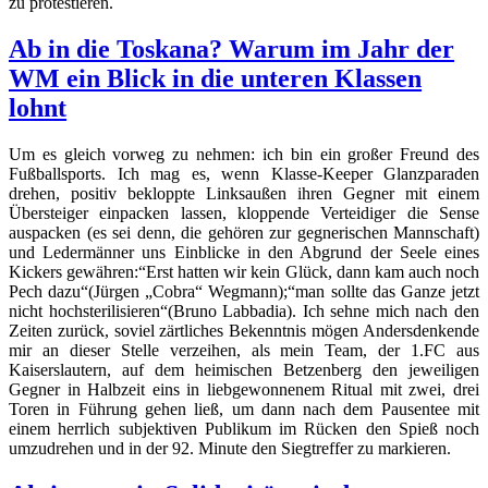
zu protestieren.
Ab in die Toskana? Warum im Jahr der
WM ein Blick in die unteren Klassen
lohnt
Um es gleich vorweg zu nehmen: ich bin ein großer Freund des
Fußballsports. Ich mag es, wenn Klasse-Keeper Glanzparaden
drehen, positiv bekloppte Linksaußen ihren Gegner mit einem
Übersteiger einpacken lassen, kloppende Verteidiger die Sense
auspacken (es sei denn, die gehören zur gegnerischen Mannschaft)
und Ledermänner uns Einblicke in den Abgrund der Seele eines
Kickers gewähren:“Erst hatten wir kein Glück, dann kam auch noch
Pech dazu“(Jürgen „Cobra“ Wegmann);“man sollte das Ganze jetzt
nicht hochsterilisieren“(Bruno Labbadia). Ich sehne mich nach den
Zeiten zurück, soviel zärtliches Bekenntnis mögen Andersdenkende
mir an dieser Stelle verzeihen, als mein Team, der 1.FC aus
Kaiserslautern, auf dem heimischen Betzenberg den jeweiligen
Gegner in Halbzeit eins in liebgewonnenem Ritual mit zwei, drei
Toren in Führung gehen ließ, um dann nach dem Pausentee mit
einem herrlich subjektiven Publikum im Rücken den Spieß noch
umzudrehen und in der 92. Minute den Siegtreffer zu markieren.