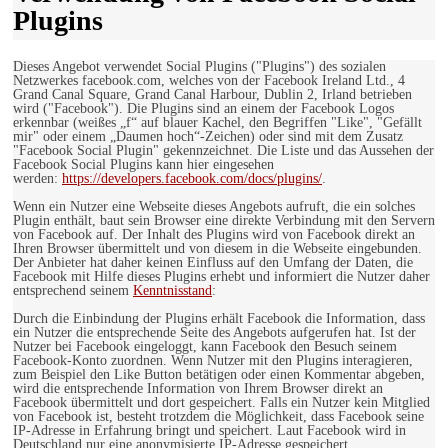
Plugins
Dieses Angebot verwendet Social Plugins ("Plugins") des sozialen
Netzwerkes facebook.com, welches von der Facebook Ireland Ltd., 4
Grand Canal Square, Grand Canal Harbour, Dublin 2, Irland betrieben
wird ("Facebook"). Die Plugins sind an einem der Facebook Logos
erkennbar (weißes „f“ auf blauer Kachel, den Begriffen "Like", "Gefällt
mir" oder einem „Daumen hoch“-Zeichen) oder sind mit dem Zusatz
"Facebook Social Plugin" gekennzeichnet. Die Liste und das Aussehen der
Facebook Social Plugins kann hier eingesehen
werden:
https://developers.facebook.com/docs/plugins/
.
Wenn ein Nutzer eine Webseite dieses Angebots aufruft, die ein solches
Plugin enthält, baut sein Browser eine direkte Verbindung mit den Servern
von Facebook auf. Der Inhalt des Plugins wird von Facebook direkt an
Ihren Browser übermittelt und von diesem in die Webseite eingebunden.
Der Anbieter hat daher keinen Einfluss auf den Umfang der Daten, die
Facebook mit Hilfe dieses Plugins erhebt und informiert die Nutzer daher
entsprechend seinem
Kenntnisstand
:
Durch die Einbindung der Plugins erhält Facebook die Information, dass
ein Nutzer die entsprechende Seite des Angebots aufgerufen hat. Ist der
Nutzer bei Facebook eingeloggt, kann Facebook den Besuch seinem
Facebook-Konto zuordnen. Wenn Nutzer mit den Plugins interagieren,
zum Beispiel den Like Button betätigen oder einen Kommentar abgeben,
wird die entsprechende Information von Ihrem Browser direkt an
Facebook übermittelt und dort gespeichert. Falls ein Nutzer kein Mitglied
von Facebook ist, besteht trotzdem die Möglichkeit, dass Facebook seine
IP-Adresse in Erfahrung bringt und speichert. Laut Facebook wird in
Deutschland nur eine anonymisierte IP-Adresse gespeichert.