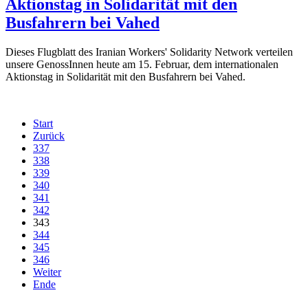
Aktionstag in Solidarität mit den
Busfahrern bei Vahed
Dieses Flugblatt des Iranian Workers' Solidarity Network verteilen
unsere GenossInnen heute am 15. Februar, dem internationalen
Aktionstag in Solidarität mit den Busfahrern bei Vahed.
Start
Zurück
337
338
339
340
341
342
343
344
345
346
Weiter
Ende