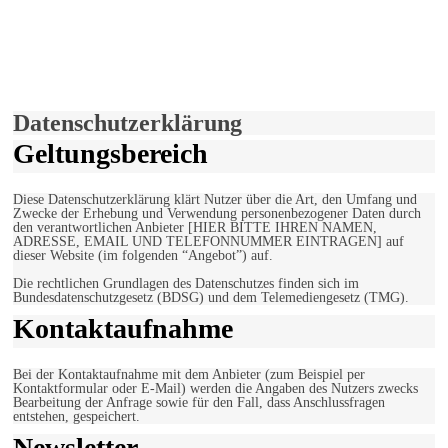
derfunke.de verwendet Cookies!
Hiermit stimmen Sie der weiteren Nutzung unserer Seite und der
Verwendung von Cookies zu.
Mehr erfahren
Einverstanden!
Datenschutzerklärung
Geltungsbereich
Diese Datenschutzerklärung klärt Nutzer über die Art, den Umfang und
Zwecke der Erhebung und Verwendung personenbezogener Daten durch
den verantwortlichen Anbieter [HIER BITTE IHREN NAMEN,
ADRESSE, EMAIL UND TELEFONNUMMER EINTRAGEN] auf
dieser Website (im folgenden “Angebot”) auf.
Die rechtlichen Grundlagen des Datenschutzes finden sich im
Bundesdatenschutzgesetz (BDSG) und dem Telemediengesetz (TMG).
Kontaktaufnahme
Bei der Kontaktaufnahme mit dem Anbieter (zum Beispiel per
Kontaktformular oder E-Mail) werden die Angaben des Nutzers zwecks
Bearbeitung der Anfrage sowie für den Fall, dass Anschlussfragen
entstehen, gespeichert.
Newsletter