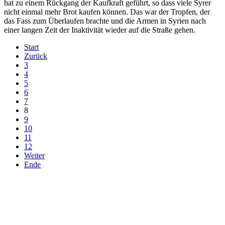
hat zu einem Rückgang der Kaufkraft geführt, so dass viele Syrer
nicht einmal mehr Brot kaufen können. Das war der Tropfen, der
das Fass zum Überlaufen brachte und die Armen in Syrien nach
einer langen Zeit der Inaktivität wieder auf die Straße gehen.
Start
Zurück
3
4
5
6
7
8
9
10
11
12
Weiter
Ende
derfunke.de verwendet Cookies!
Hiermit stimmen Sie der weiteren Nutzung unserer Seite und der
Verwendung von Cookies zu.
Mehr erfahren