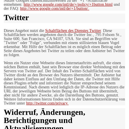
Nutzer Googles Datenschutzhinweisen zu der “+1″-Schaltfläche
entnehmen:
http://www.google.com/intl/de/+/policy/+1button.html
und
der FAQ:
http://www.google.com/intl/de/+1/button/.
Twitter
Dieses Angebot nutzt die
Schaltflächen des Dienstes Twitter
. Diese
Schaltflächen werden angeboten durch die Twitter Inc., 795 Folsom St.,
Suite 600, San Francisco, CA 94107, USA. Sie sind an Begriffen wie
"Twitter" oder "Folge", verbunden mit einem stillisierten blauen Vogel
erkennbar. Mit Hilfe der Schaltflächen ist es möglich einen Beitrag oder
Seite dieses Angebotes bei Twitter zu teilen oder dem Anbieter bei Twitter
zu folgen.
Wenn ein Nutzer eine Webseite dieses Internetauftritts aufruft, die einen
solchen Button enthält, baut sein Browser eine direkte Verbindung mit den
Servern von Twitter auf. Der Inhalt des Twitter-Schaltflächen wird von
Twitter direkt an den Browser des Nutzers übermittelt. Der Anbieter hat
daher keinen Einfluss auf den Umfang der Daten, die Twitter mit Hilfe
dieses Plugins erhebt und informiert die Nutzer entsprechend seinem
Kenntnisstand. Nach diesem wird lediglich die IP-Adresse des Nutzers die
URL der jeweiligen Webseite beim Bezug des Buttons mit übermittelt,
aber nicht für andere Zwecke, als die Darstellung des Buttons, genutzt.
Weitere Informationen hierzu finden sich in der Datenschutzerklärung von
Twitter unter
http://twitter.com/privacy.
Widerruf, Änderungen,
Berichtigungen und
Aktualisierungen