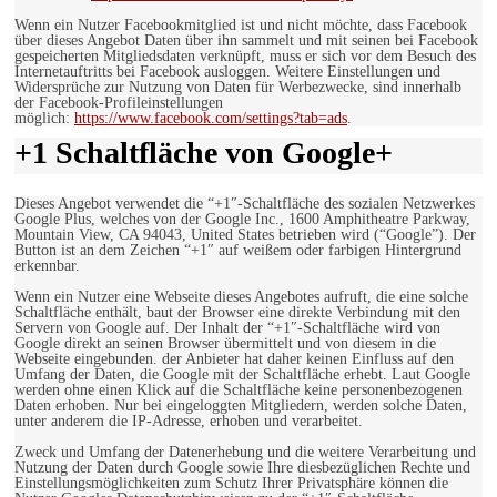
Wenn ein Nutzer Facebookmitglied ist und nicht möchte, dass Facebook
über dieses Angebot Daten über ihn sammelt und mit seinen bei Facebook
gespeicherten Mitgliedsdaten verknüpft, muss er sich vor dem Besuch des
Internetauftritts bei Facebook ausloggen. Weitere Einstellungen und
Widersprüche zur Nutzung von Daten für Werbezwecke, sind innerhalb
der Facebook-Profileinstellungen
möglich:
https://www.facebook.com/settings?tab=ads
.
+1 Schaltfläche von Google+
Dieses Angebot verwendet die “+1″-Schaltfläche des sozialen Netzwerkes
Google Plus, welches von der Google Inc., 1600 Amphitheatre Parkway,
Mountain View, CA 94043, United States betrieben wird (“Google”). Der
Button ist an dem Zeichen “+1″ auf weißem oder farbigen Hintergrund
erkennbar.
Wenn ein Nutzer eine Webseite dieses Angebotes aufruft, die eine solche
Schaltfläche enthält, baut der Browser eine direkte Verbindung mit den
Servern von Google auf. Der Inhalt der “+1″-Schaltfläche wird von
Google direkt an seinen Browser übermittelt und von diesem in die
Webseite eingebunden. der Anbieter hat daher keinen Einfluss auf den
Umfang der Daten, die Google mit der Schaltfläche erhebt. Laut Google
werden ohne einen Klick auf die Schaltfläche keine personenbezogenen
Daten erhoben. Nur bei eingeloggten Mitgliedern, werden solche Daten,
unter anderem die IP-Adresse, erhoben und verarbeitet.
Zweck und Umfang der Datenerhebung und die weitere Verarbeitung und
Nutzung der Daten durch Google sowie Ihre diesbezüglichen Rechte und
Einstellungsmöglichkeiten zum Schutz Ihrer Privatsphäre können die