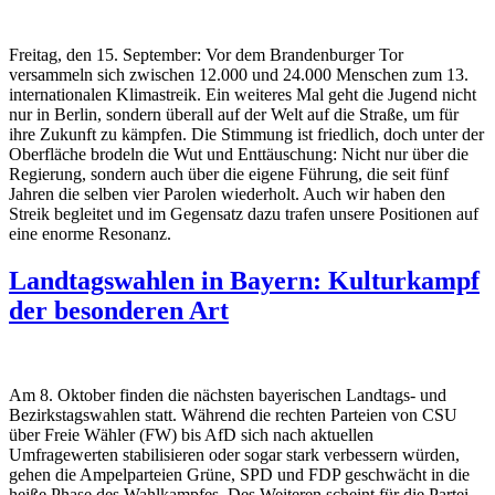
Freitag, den 15. September: Vor dem Brandenburger Tor
versammeln sich zwischen 12.000 und 24.000 Menschen zum 13.
internationalen Klimastreik.
Ein weiteres Mal geht die Jugend nicht
nur in Berlin, sondern überall auf der Welt auf die Straße, um für
ihre Zukunft zu kämpfen. Die Stimmung ist friedlich, doch unter der
Oberfläche brodeln die Wut und Enttäuschung: Nicht nur über die
Regierung, sondern auch über die eigene Führung, die seit fünf
Jahren die selben vier Parolen wiederholt. Auch wir haben den
Streik begleitet und im Gegensatz dazu trafen unsere Positionen auf
eine enorme Resonanz.
Landtagswahlen in Bayern: Kulturkampf
der besonderen Art
Am 8. Oktober finden die nächsten bayerischen Landtags- und
Bezirkstagswahlen statt. Während die rechten Parteien von CSU
über Freie Wähler (FW) bis AfD sich nach aktuellen
Umfragewerten stabilisieren oder sogar stark verbessern würden,
gehen die Ampelparteien Grüne, SPD und FDP geschwächt in die
heiße Phase des Wahlkampfes. Des Weiteren scheint für die Partei