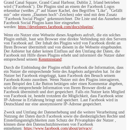
Grand Canal Square, Grand Canal Harbour, Dublin 2, Irland betrieben
wird ("Facebook"). Die Plugins sind an einem der Facebook Logos
erkennbar (weißes „f“ auf blauer Kachel, den Begriffen "Like", "Gefällt
mir" oder einem „Daumen hoch“-Zeichen) oder sind mit dem Zusatz
"Facebook Social Plugin" gekennzeichnet. Die Liste und das Aussehen der
Facebook Social Plugins kann hier eingesehen
werden:
https://developers.facebook.com/docs/plugins/
.
Wenn ein Nutzer eine Webseite dieses Angebots aufruft, die ein solches
Plugin enthält, baut sein Browser eine direkte Verbindung mit den Servern
von Facebook auf. Der Inhalt des Plugins wird von Facebook direkt an
Ihren Browser übermittelt und von diesem in die Webseite eingebunden.
Der Anbieter hat daher keinen Einfluss auf den Umfang der Daten, die
Facebook mit Hilfe dieses Plugins erhebt und informiert die Nutzer daher
entsprechend seinem
Kenntnisstand
:
Durch die Einbindung der Plugins erhält Facebook die Information, dass
ein Nutzer die entsprechende Seite des Angebots aufgerufen hat. Ist der
Nutzer bei Facebook eingeloggt, kann Facebook den Besuch seinem
Facebook-Konto zuordnen. Wenn Nutzer mit den Plugins interagieren,
zum Beispiel den Like Button betätigen oder einen Kommentar abgeben,
wird die entsprechende Information von Ihrem Browser direkt an
Facebook übermittelt und dort gespeichert. Falls ein Nutzer kein Mitglied
von Facebook ist, besteht trotzdem die Möglichkeit, dass Facebook seine
IP-Adresse in Erfahrung bringt und speichert. Laut Facebook wird in
Deutschland nur eine anonymisierte IP-Adresse gespeichert.
Zweck und Umfang der Datenerhebung und die weitere Verarbeitung und
Nutzung der Daten durch Facebook sowie die diesbezüglichen Rechte und
Einstellungsmöglichkeiten zum Schutz der Privatsphäre der Nutzer ,
können diese den Datenschutzhinweisen von Facebook
entnehmen:
https://www.facebook.com/about/privacy/
.