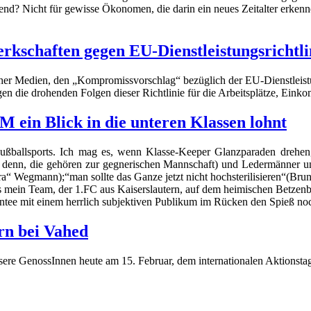
nd? Nicht für gewisse Ökonomen, die darin ein neues Zeitalter erkenn
schaften gegen EU-Dienstleistungsrichtlin
cher Medien, den „Kompromissvorschlag“ bezüglich der EU-Dienstleistu
n die drohenden Folgen dieser Richtlinie für die Arbeitsplätze, Einko
ein Blick in die unteren Klassen lohnt
ßballsports. Ich mag es, wenn Klasse-Keeper Glanzparaden drehen,
ei denn, die gehören zur gegnerischen Mannschaft) und Ledermänner u
 Wegmann);“man sollte das Ganze jetzt nicht hochsterilisieren“(Bruno
s mein Team, der 1.FC aus Kaiserslautern, auf dem heimischen Betzenb
ntee mit einem herrlich subjektiven Publikum im Rücken den Spieß noc
ern bei Vahed
nsere GenossInnen heute am 15. Februar, dem internationalen Aktionstag