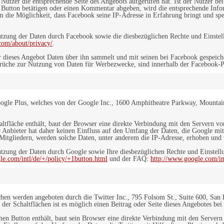
n Nutzer die entsprechende Seite des Angebots aufgerufen hat. Ist der Nutzer
 Button betätigen oder einen Kommentar abgeben, wird die entsprechende Info
dem die Möglichkeit, dass Facebook seine IP-Adresse in Erfahrung bringt und sp
ung der Daten durch Facebook sowie die diesbezüglichen Rechte und Einstell
com/about/privacy/
.
 dieses Angebot Daten über ihn sammelt und mit seinen bei Facebook gespeiche
sprüche zur Nutzung von Daten für Werbezwecke, sind innerhalb der Facebook-P
ogle Plus, welches von der Google Inc., 1600 Amphitheatre Parkway, Mountain
altfläche enthält, baut der Browser eine direkte Verbindung mit den Servern v
 Anbieter hat daher keinen Einfluss auf den Umfang der Daten, die Google mit
itgliedern, werden solche Daten, unter anderem die IP-Adresse, erhoben und v
zung der Daten durch Google sowie Ihre diesbezüglichen Rechte und Einstellu
le.com/intl/de/+/policy/+1button.html
und der FAQ:
http://www.google.com/int
ächen werden angeboten durch die Twitter Inc., 795 Folsom St., Suite 600, San
 der Schaltflächen ist es möglich einen Beitrag oder Seite dieses Angebotes bei
lchen Button enthält, baut sein Browser eine direkte Verbindung mit den Servern