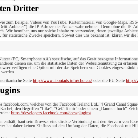
en Dritter
, wie zum Beispiel Videos von YouTube, Kartenmaterial von Google-Maps, RSS
"Dritt-Anbieter") die IP-Adresse der Nutzer wahr nehmen. Denn ohne die IP-Adr
rlich. Wir bemühen uns nur solche Inhalte zu verwenden, deren jeweilige Anbiete
. für statistische Zwecke speichern. Soweit dies uns bekannt ist, klären wir die
 Nutzer (PC, Smartphone o.ä.) spezifische, auf das Gerät bezogene Information
deren dienen sie, um die statistische Daten der Webseitennutzung zu erfassen
owser verfügen eine Option mit der das Speichern von Cookies eingeschränkt od
 werden.
merikanische Seite
http://www.aboutads.info/choices/
oder die EU-Seite
http:/
ugins
es facebook.com, welches von der Facebook Ireland Ltd., 4 Grand Canal Squar
r Kachel, den Begriffen "Like", "Gefällt mir" oder einem „Daumen hoch“-Zeich
werden:
https://developers.facebook.com/docs/plugins/
.
in enthält, baut sein Browser eine direkte Verbindung mit den Servern von Fac
er hat daher keinen Einfluss auf den Umfang der Daten, die Facebook mit Hilf