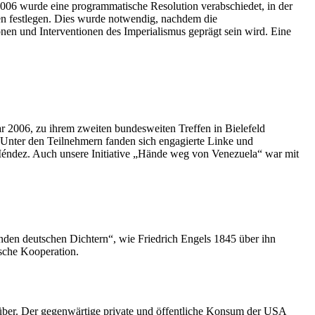
06 wurde eine programmatische Resolution verabschiedet, in der
en festlegen. Dies wurde notwendig, nachdem die
en und Interventionen des Imperialismus geprägt sein wird. Eine
r 2006, zu ihrem zweiten bundesweiten Treffen in Bielefeld
 Unter den Teilnehmern fanden sich engagierte Linke und
Méndez. Auch unsere Initiative „Hände weg von Venezuela“ war mit
enden deutschen Dichtern“, wie Friedrich Engels 1845 über ihn
ische Kooperation.
nüber. Der gegenwärtige private und öffentliche Konsum der USA