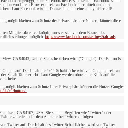
 bei Facebook eingeloggt, kann Facebook den Besuch seinem Facebook-Konto
rmation von Ihrem Browser direkt an Facebook übermittelt und dort
eichert. Laut Facebook wird in Deutschland nur eine anonymisierte IP-
ungsmöglichkeiten zum Schutz der Privatsphäre der Nutzer , können diese
rten Mitgliedsdaten verknüpft, muss er sich vor dem Besuch des
rofileinstellungen möglich:
https://www.facebook.com/settings?tab=ads
.
 View, CA 94043, United States betrieben wird (“Google”). Der Button ist
on Google auf. Der Inhalt der “+1″-Schaltfläche wird von Google direkt an
 der Schaltfläche erhebt. Laut Google werden ohne einen Klick auf die
erarbeitet.
ngsmöglichkeiten zum Schutz Ihrer Privatsphäre können die Nutzer Googles
l/de/+1/button/.
 Francisco, CA 94107, USA. Sie sind an Begriffen wie "Twitter" oder
 Twitter zu teilen oder dem Anbieter bei Twitter zu folgen.
 von Twitter auf. Der Inhalt des Twitter-Schaltflächen wird von Twitter