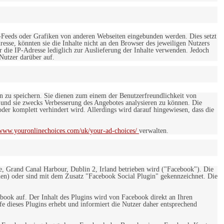
-Feeds oder Grafiken von anderen Webseiten eingebunden werden. Dies setzt
esse, könnten sie die Inhalte nicht an den Browser des jeweiligen Nutzers
r die IP-Adresse lediglich zur Auslieferung der Inhalte verwenden. Jedoch
 Nutzer darüber auf.
en zu speichern. Sie dienen zum einem der Benutzerfreundlichkeit von
 und sie zwecks Verbesserung des Angebotes analysieren zu können. Die
er komplett verhindert wird. Allerdings wird darauf hingewiesen, dass die
/www.youronlinechoices.com/uk/your-ad-choices/
verwalten.
e, Grand Canal Harbour, Dublin 2, Irland betrieben wird ("Facebook"). Die
en) oder sind mit dem Zusatz "Facebook Social Plugin" gekennzeichnet. Die
ebook auf. Der Inhalt des Plugins wird von Facebook direkt an Ihren
e dieses Plugins erhebt und informiert die Nutzer daher entsprechend