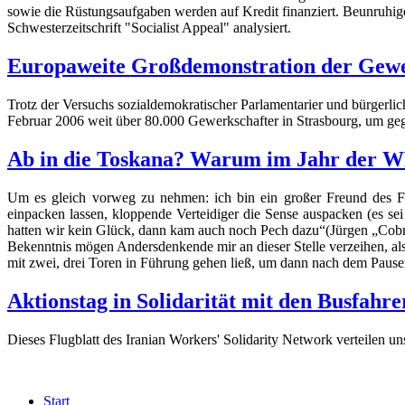
sowie die Rüstungsaufgaben werden auf Kredit finanziert. Beunruhige
Schwesterzeitschrift "Socialist Appeal" analysiert.
Europaweite Großdemonstration der Gewerk
Trotz der Versuchs sozialdemokratischer Parlamentarier und bürgerli
Februar 2006 weit über 80.000 Gewerkschafter in Strasbourg, um gege
Ab in die Toskana? Warum im Jahr der WM 
Um es gleich vorweg zu nehmen: ich bin ein großer Freund des Fu
einpacken lassen, kloppende Verteidiger die Sense auspacken (es s
hatten wir kein Glück, dann kam auch noch Pech dazu“(Jürgen „Cobra“
Bekenntnis mögen Andersdenkende mir an dieser Stelle verzeihen, al
mit zwei, drei Toren in Führung gehen ließ, um dann nach dem Pause
Aktionstag in Solidarität mit den Busfahr
Dieses Flugblatt des Iranian Workers' Solidarity Network verteilen u
Start