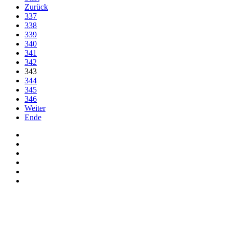
Zurück
337
338
339
340
341
342
343
344
345
346
Weiter
Ende
Auf Facebook folgen
Bei Twitter teilen
Instagram
Auf Youtube folgen
der funke - Shop
marxist.com
derfunke.de verwendet Cookies!
Hiermit stimmen Sie der weiteren Nutzung unserer Seite und der V