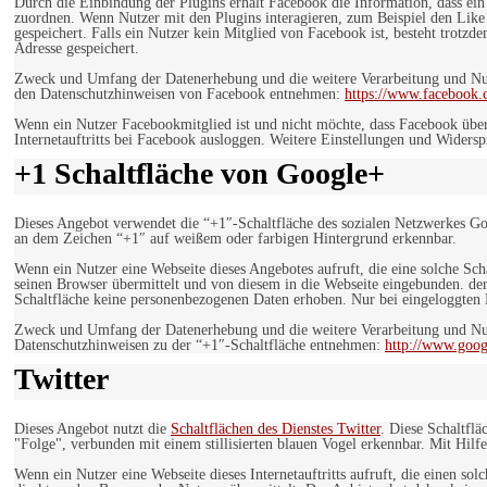
Durch die Einbindung der Plugins erhält Facebook die Information, dass ei
zuordnen. Wenn Nutzer mit den Plugins interagieren, zum Beispiel den Like
gespeichert. Falls ein Nutzer kein Mitglied von Facebook ist, besteht trotz
Adresse gespeichert.
Zweck und Umfang der Datenerhebung und die weitere Verarbeitung und Nutz
den Datenschutzhinweisen von Facebook entnehmen:
https://www.facebook.
Wenn ein Nutzer Facebookmitglied ist und nicht möchte, dass Facebook über
Internetauftritts bei Facebook ausloggen. Weitere Einstellungen und Wider
+1 Schaltfläche von Google+
Dieses Angebot verwendet die “+1″-Schaltfläche des sozialen Netzwerkes Go
an dem Zeichen “+1″ auf weißem oder farbigen Hintergrund erkennbar.
Wenn ein Nutzer eine Webseite dieses Angebotes aufruft, die eine solche Sch
seinen Browser übermittelt und von diesem in die Webseite eingebunden. der
Schaltfläche keine personenbezogenen Daten erhoben. Nur bei eingeloggten M
Zweck und Umfang der Datenerhebung und die weitere Verarbeitung und Nut
Datenschutzhinweisen zu der “+1″-Schaltfläche entnehmen:
http://www.goog
Twitter
Dieses Angebot nutzt die
Schaltflächen des Dienstes Twitter
. Diese Schaltfl
"Folge", verbunden mit einem stillisierten blauen Vogel erkennbar. Mit Hilfe
Wenn ein Nutzer eine Webseite dieses Internetauftritts aufruft, die einen so