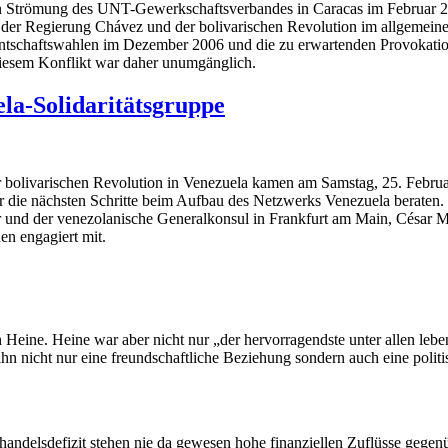
n Strömung des UNT-Gewerkschaftsverbandes in Caracas im Februar 20
 der Regierung Chávez und der bolivarischen Revolution im allgemein
ntschaftswahlen im Dezember 2006 und die zu erwartenden Provokation
iesem Konflikt war daher unumgänglich.
la-Solidaritätsgruppe
er bolivarischen Revolution in Venezuela kamen am Samstag, 25. Februa
 die nächsten Schritte beim Aufbau des Netzwerks Venezuela beraten.
 und der venezolanische Generalkonsul in Frankfurt am Main, César 
en engagiert mit.
 Heine. Heine war aber nicht nur „der hervorragendste unter allen leb
hn nicht nur eine freundschaftliche Beziehung sondern auch eine polit
handelsdefizit stehen nie da gewesen hohe finanziellen Zuflüsse gege