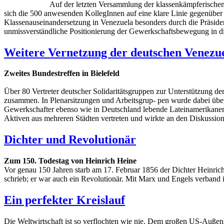
Auf der letzten Versammlung der klassenkämpferische
sich die 500 anwesenden KollegInnen auf eine klare Linie gegenüber
Klassenauseinandersetzung in Venezuela besonders durch die Präside
unmissverständliche Positionierung der Gewerkschaftsbewegung in d
Weitere Vernetzung der deutschen Venezue
Zweites Bundestreffen in Bielefeld
Über 80 Vertreter deutscher Solidaritätsgruppen zur Unterstützung d
zusammen. In Plenarsitzungen und Arbeitsgrup- pen wurde dabei über
Gewerkschafter ebenso wie in Deutschland lebende Lateinamerikaner
Aktiven aus mehreren Städten vertreten und wirkte an den Diskussion
Dichter und Revolutionär
Zum 150. Todestag von Heinrich Heine
Vor genau 150 Jahren starb am 17. Februar 1856 der Dichter Heinrich
schrieb; er war auch ein Revolutionär. Mit Marx und Engels verband i
Ein perfekter Kreislauf
Die Weltwirtschaft ist so verflochten wie nie. Dem großen US-Außen