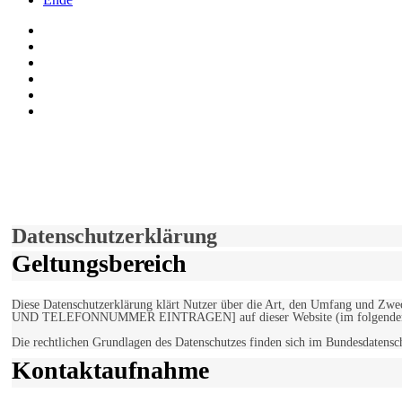
Auf Facebook folgen
Bei Twitter teilen
Instagram
Auf Youtube folgen
der funke - Shop
marxist.com
derfunke.de verwendet Cookies!
Hiermit stimmen Sie der weiteren Nutzung unserer Seite und der V
Einverstanden!
Datenschutzerklärung
Geltungsbereich
Diese Datenschutzerklärung klärt Nutzer über die Art, den Umfang un
UND TELEFONNUMMER EINTRAGEN] auf dieser Website (im folgenden 
Die rechtlichen Grundlagen des Datenschutzes finden sich im Bundesdaten
Kontaktaufnahme