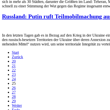
sich in mehr als 30 Städten, darunter die Größten im Land: Teheran, 
schnell zu einer Stimmung der Wut gegen das Regime insgesamt entwi
Russland: Putin ruft Teilmobilmachung au
In den letzten Tagen gab es in Bezug auf den Krieg in der Ukraine e
den russisch-besetzen Territorien der Ukraine über deren Annexion zu
stehenden Mittel“ nutzen wird, um seine territoriale Integrität zu verte
Start
Zurück
20
21
22
23
24
25
26
27
28
29
Weiter
Ende