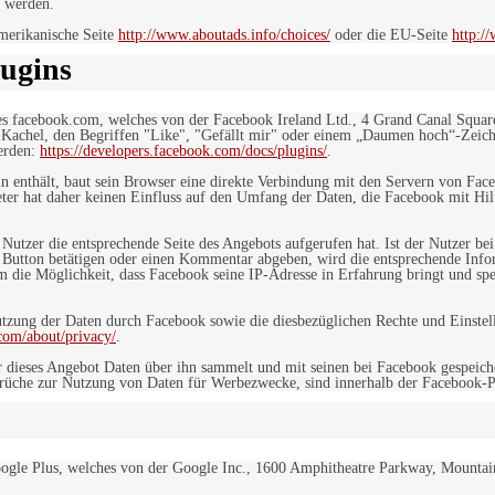
 werden.
merikanische Seite
http://www.aboutads.info/choices/
oder die EU-Seite
http:/
ugins
es facebook.com, welches von der Facebook Ireland Ltd., 4 Grand Canal Squar
r Kachel, den Begriffen "Like", "Gefällt mir" oder einem „Daumen hoch“-Zeich
werden:
https://developers.facebook.com/docs/plugins/
.
in enthält, baut sein Browser eine direkte Verbindung mit den Servern von Fac
er hat daher keinen Einfluss auf den Umfang der Daten, die Facebook mit Hilf
n Nutzer die entsprechende Seite des Angebots aufgerufen hat. Ist der Nutzer
 Button betätigen oder einen Kommentar abgeben, wird die entsprechende Info
dem die Möglichkeit, dass Facebook seine IP-Adresse in Erfahrung bringt und sp
ung der Daten durch Facebook sowie die diesbezüglichen Rechte und Einstell
com/about/privacy/
.
 dieses Angebot Daten über ihn sammelt und mit seinen bei Facebook gespeiche
sprüche zur Nutzung von Daten für Werbezwecke, sind innerhalb der Facebook-P
ogle Plus, welches von der Google Inc., 1600 Amphitheatre Parkway, Mountain