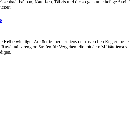
Maschhad, Isfahan, Karadsch, Täbris und die so genannte heilige Stadt G
ckelt.
s
ine Reihe wichtiger Ankündigungen seitens der russischen Regierung: 
 Russland, strengere Strafen für Vergehen, die mit dem Militärdienst 
idigen.