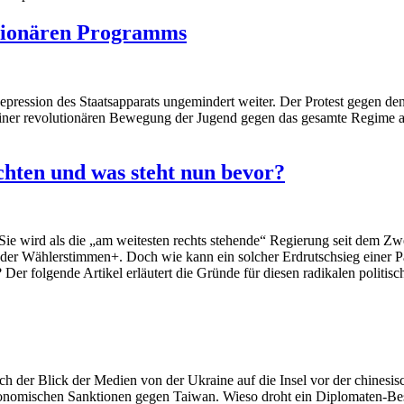
utionären Programms
ression des Staatsapparats ungemindert weiter. Der Protest gegen den 
iner revolutionären Bewegung der Jugend gegen das gesamte Regime an
chten und was steht nun bevor?
e wird als die „am weitesten rechts stehende“ Regierung seit dem Zweit
 der Wählerstimmen+. Doch wie kann ein solcher Erdrutschsieg einer Pa
er folgende Artikel erläutert die Gründe für diesen radikalen politisc
h der Blick der Medien von der Ukraine auf die Insel vor der chinesis
ökonomischen Sanktionen gegen Taiwan. Wieso droht ein Diplomaten-Be