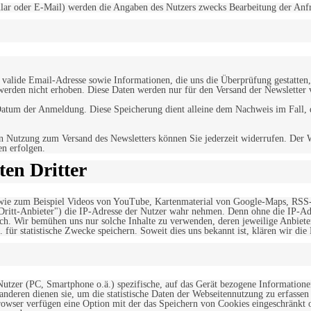
r oder E-Mail) werden die Angaben des Nutzers zwecks Bearbeitung der Anfrage
alide Email-Adresse sowie Informationen, die uns die Überprüfung gestatten,
werden nicht erhoben. Diese Daten werden nur für den Versand der Newsletter 
tum der Anmeldung. Diese Speicherung dient alleine dem Nachweis im Fall, da
n Nutzung zum Versand des Newsletters können Sie jederzeit widerrufen. Der W
en erfolgen.
en Dritter
, wie zum Beispiel Videos von YouTube, Kartenmaterial von Google-Maps, RSS
"Dritt-Anbieter") die IP-Adresse der Nutzer wahr nehmen. Denn ohne die IP-Adr
rlich. Wir bemühen uns nur solche Inhalte zu verwenden, deren jeweilige Anbiete
. für statistische Zwecke speichern. Soweit dies uns bekannt ist, klären wir die
 Nutzer (PC, Smartphone o.ä.) spezifische, auf das Gerät bezogene Information
deren dienen sie, um die statistische Daten der Webseitennutzung zu erfassen
owser verfügen eine Option mit der das Speichern von Cookies eingeschränkt od