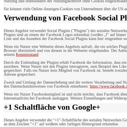
Nutzung und insbesondere der Nutzungskomfort ohne Cookies eingeschränkt
Sie können viele Online-Anzeigen-Cookies von Unternehmen über die US-a
Verwendung von Facebook Social Pl
Dieses Angebot verwendet Social Plugins ("Plugins") des sozialen Netzwerk
Plugins sind an einem der Facebook Logos erkennbar (weißes „f“ auf blaue
Liste und das Aussehen der Facebook Social Plugins kann hier eingesehen 
Wenn ein Nutzer eine Webseite dieses Angebots aufruft, die ein solches Plug
Browser übermittelt und von diesem in die Webseite eingebunden. Der Anbiet
seinem
Kenntnisstand
:
Durch die Einbindung der Plugins erhält Facebook die Information, dass ei
zuordnen. Wenn Nutzer mit den Plugins interagieren, zum Beispiel den Like
gespeichert. Falls ein Nutzer kein Mitglied von Facebook ist, besteht trotz
Adresse gespeichert.
Zweck und Umfang der Datenerhebung und die weitere Verarbeitung und Nutz
den Datenschutzhinweisen von Facebook entnehmen:
https://www.facebook.
Wenn ein Nutzer Facebookmitglied ist und nicht möchte, dass Facebook über
Internetauftritts bei Facebook ausloggen. Weitere Einstellungen und Wider
+1 Schaltfläche von Google+
Dieses Angebot verwendet die “+1″-Schaltfläche des sozialen Netzwerkes Go
an dem Zeichen “+1″ auf weißem oder farbigen Hintergrund erkennbar.