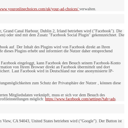
/www.youronlinechoices.com/uk/your-ad-choices/
verwalten.
e, Grand Canal Harbour, Dublin 2, Irland betrieben wird ("Facebook"). Die
en) oder sind mit dem Zusatz "Facebook Social Plugin" gekennzeichnet. Die
ebook auf. Der Inhalt des Plugins wird von Facebook direkt an Ihren
e dieses Plugins erhebt und informiert die Nutzer daher entsprechend
 bei Facebook eingeloggt, kann Facebook den Besuch seinem Facebook-Konto
rmation von Ihrem Browser direkt an Facebook übermittelt und dort
eichert. Laut Facebook wird in Deutschland nur eine anonymisierte IP-
ungsmöglichkeiten zum Schutz der Privatsphäre der Nutzer , können diese
rten Mitgliedsdaten verknüpft, muss er sich vor dem Besuch des
rofileinstellungen möglich:
https://www.facebook.com/settings?tab=ads
.
 View, CA 94043, United States betrieben wird (“Google”). Der Button ist