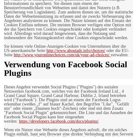
Informationen zu speichern. Sie dienen zum einem der
Benutzerfreundlichkeit von Webseiten und damit den Nutzern (z.B.
Speicherung von Logindaten). Zum anderen dienen sie, um die statistische
Daten der Webseitennutzung zu erfassen und sie zwecks Verbesserung des
Angebotes analysieren zu können. Die Nutzer können auf den Einsatz der
Cookies Einfluss nehmen. Die meisten Browser verfügen eine Option mit
der das Speichern von Cookies eingeschränkt oder komplett verhindert
wird. Allerdings wird darauf hingewiesen, dass die Nutzung und
insbesondere der Nutzungskomfort ohne Cookies eingeschränkt werden.
Sie können viele Online-Anzeigen-Cookies von Unternehmen über die
US-amerikanische Seite
http://www.aboutads.info/choices/
oder die EU-
Seite
http://www.youronlinechoices.com/uk/your-ad-choices/
verwalten.
Verwendung von Facebook Social
Plugins
Dieses Angebot verwendet Social Plugins ("Plugins") des sozialen
Netzwerkes facebook.com, welches von der Facebook Ireland Ltd., 4
Grand Canal Square, Grand Canal Harbour, Dublin 2, Irland betrieben
wird ("Facebook"). Die Plugins sind an einem der Facebook Logos
erkennbar (weißes „f“ auf blauer Kachel, den Begriffen "Like", "Gefällt
mir" oder einem „Daumen hoch“-Zeichen) oder sind mit dem Zusatz
"Facebook Social Plugin" gekennzeichnet. Die Liste und das Aussehen der
Facebook Social Plugins kann hier eingesehen
werden:
https://developers.facebook.com/docs/plugins/
.
Wenn ein Nutzer eine Webseite dieses Angebots aufruft, die ein solches
Plugin enthält, baut sein Browser eine direkte Verbindung mit den Servern