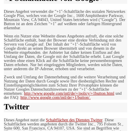
Dieses Angebot verwendet die “+1″-Schaltfläche des sozialen Netzwerkes
Google Plus, welches von der Google Inc., 1600 Amphitheatre Parkway,
Mountain View, CA 94043, United States betrieben wird (“Google”). Der
Button ist an dem Zeichen “+1″ auf weißem oder farbigen Hintergrund
erkennbar.
Wenn ein Nutzer eine Webseite dieses Angebotes aufruft, die eine solche
Schaltfläche enthält, baut der Browser eine direkte Verbindung mit den
Servern von Google auf. Der Inhalt der “+1″-Schaltfläche wird von
Google direkt an seinen Browser übermittelt und von diesem in die
Webseite eingebunden. der Anbieter hat daher keinen Einfluss auf den
Umfang der Daten, die Google mit der Schaltfläche erhebt. Laut Google
werden ohne einen Klick auf die Schaltfläche keine personenbezogenen
Daten erhoben. Nur bei eingeloggten Mitgliedern, werden solche Daten,
unter anderem die IP-Adresse, erhoben und verarbeitet.
Zweck und Umfang der Datenerhebung und die weitere Verarbeitung und
Nutzung der Daten durch Google sowie Ihre diesbezüglichen Rechte und
Einstellungsmöglichkeiten zum Schutz Ihrer Privatsphäre können die
Nutzer Googles Datenschutzhinweisen zu der “+1″-Schaltfläche
entnehmen:
http://www.google.com/intl/de/+/policy/+1button.html
und
der FAQ:
http://www.google.com/intl/de/+1/button/.
Twitter
Dieses Angebot nutzt die
Schaltflächen des Dienstes Twitter
. Diese
Schaltflächen werden angeboten durch die Twitter Inc., 795 Folsom St.,
Suite 600, San Francisco, CA 94107, USA. Sie sind an Begriffen wie