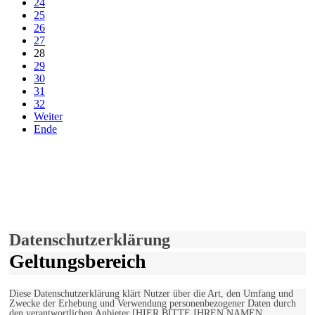
24
25
26
27
28
29
30
31
32
Weiter
Ende
derfunke.de verwendet Cookies!
Hiermit stimmen Sie der weiteren Nutzung unserer Seite und der
Verwendung von Cookies zu.
Mehr erfahren
Einverstanden!
Datenschutzerklärung
Geltungsbereich
Diese Datenschutzerklärung klärt Nutzer über die Art, den Umfang und
Zwecke der Erhebung und Verwendung personenbezogener Daten durch
den verantwortlichen Anbieter [HIER BITTE IHREN NAMEN,