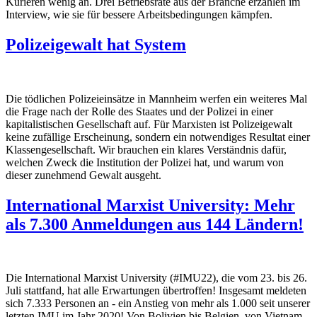
Kurieren wenig an. Drei Betriebsräte aus der Branche erzählen im
Interview, wie sie für bessere Arbeitsbedingungen kämpfen.
Polizeigewalt hat System
Die tödlichen Polizeieinsätze in Mannheim werfen ein weiteres Mal
die Frage nach der Rolle des Staates und der Polizei in einer
kapitalistischen Gesellschaft auf. Für Marxisten ist Polizeigewalt
keine zufällige Erscheinung, sondern ein notwendiges Resultat einer
Klassengesellschaft. Wir brauchen ein klares Verständnis dafür,
welchen Zweck die Institution der Polizei hat, und warum von
dieser zunehmend Gewalt ausgeht.
International Marxist University: Mehr
als 7.300 Anmeldungen aus 144 Ländern!
Die International Marxist University (#IMU22), die vom 23. bis 26.
Juli stattfand, hat alle Erwartungen übertroffen! Insgesamt meldeten
sich 7.333 Personen an - ein Anstieg von mehr als 1.000 seit unserer
letzten IMU im Jahr 2020! Von Bolivien bis Belgien, von Vietnam