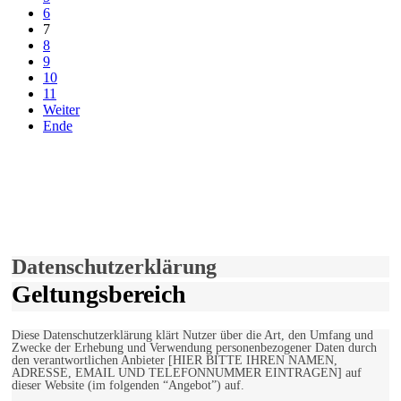
6
7
8
9
10
11
Weiter
Ende
derfunke.de verwendet Cookies!
Hiermit stimmen Sie der weiteren Nutzung unserer Seite und der
Verwendung von Cookies zu.
Mehr erfahren
Einverstanden!
Datenschutzerklärung
Geltungsbereich
Diese Datenschutzerklärung klärt Nutzer über die Art, den Umfang und
Zwecke der Erhebung und Verwendung personenbezogener Daten durch
den verantwortlichen Anbieter [HIER BITTE IHREN NAMEN,
ADRESSE, EMAIL UND TELEFONNUMMER EINTRAGEN] auf
dieser Website (im folgenden “Angebot”) auf.