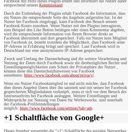
Facebook mit Hilfe dieses Plugins erhebt und informiert die Nutzer daher
entsprechend seinem
Kenntnisstand
:
Durch die Einbindung der Plugins erhält Facebook die Information, dass
ein Nutzer die entsprechende Seite des Angebots aufgerufen hat. Ist der
Nutzer bei Facebook eingeloggt, kann Facebook den Besuch seinem
Facebook-Konto zuordnen. Wenn Nutzer mit den Plugins interagieren,
zum Beispiel den Like Button betätigen oder einen Kommentar abgeben,
wird die entsprechende Information von Ihrem Browser direkt an
Facebook übermittelt und dort gespeichert. Falls ein Nutzer kein Mitglied
von Facebook ist, besteht trotzdem die Möglichkeit, dass Facebook seine
IP-Adresse in Erfahrung bringt und speichert. Laut Facebook wird in
Deutschland nur eine anonymisierte IP-Adresse gespeichert.
Zweck und Umfang der Datenerhebung und die weitere Verarbeitung und
Nutzung der Daten durch Facebook sowie die diesbezüglichen Rechte und
Einstellungsmöglichkeiten zum Schutz der Privatsphäre der Nutzer ,
können diese den Datenschutzhinweisen von Facebook
entnehmen:
https://www.facebook.com/about/privacy/
.
Wenn ein Nutzer Facebookmitglied ist und nicht möchte, dass Facebook
über dieses Angebot Daten über ihn sammelt und mit seinen bei Facebook
gespeicherten Mitgliedsdaten verknüpft, muss er sich vor dem Besuch des
Internetauftritts bei Facebook ausloggen. Weitere Einstellungen und
Widersprüche zur Nutzung von Daten für Werbezwecke, sind innerhalb
der Facebook-Profileinstellungen
möglich:
https://www.facebook.com/settings?tab=ads
.
+1 Schaltfläche von Google+
Dieses Angebot verwendet die “+1″-Schaltfläche des sozialen Netzwerkes