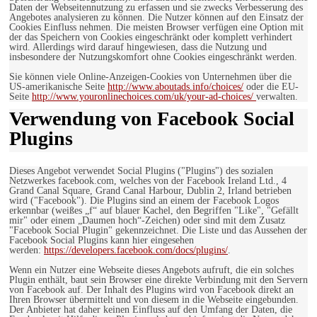
Daten der Webseitennutzung zu erfassen und sie zwecks Verbesserung des
Angebotes analysieren zu können. Die Nutzer können auf den Einsatz der
Cookies Einfluss nehmen. Die meisten Browser verfügen eine Option mit
der das Speichern von Cookies eingeschränkt oder komplett verhindert
wird. Allerdings wird darauf hingewiesen, dass die Nutzung und
insbesondere der Nutzungskomfort ohne Cookies eingeschränkt werden.
Sie können viele Online-Anzeigen-Cookies von Unternehmen über die
US-amerikanische Seite
http://www.aboutads.info/choices/
oder die EU-
Seite
http://www.youronlinechoices.com/uk/your-ad-choices/
verwalten.
Verwendung von Facebook Social
Plugins
Dieses Angebot verwendet Social Plugins ("Plugins") des sozialen
Netzwerkes facebook.com, welches von der Facebook Ireland Ltd., 4
Grand Canal Square, Grand Canal Harbour, Dublin 2, Irland betrieben
wird ("Facebook"). Die Plugins sind an einem der Facebook Logos
erkennbar (weißes „f“ auf blauer Kachel, den Begriffen "Like", "Gefällt
mir" oder einem „Daumen hoch“-Zeichen) oder sind mit dem Zusatz
"Facebook Social Plugin" gekennzeichnet. Die Liste und das Aussehen der
Facebook Social Plugins kann hier eingesehen
werden:
https://developers.facebook.com/docs/plugins/
.
Wenn ein Nutzer eine Webseite dieses Angebots aufruft, die ein solches
Plugin enthält, baut sein Browser eine direkte Verbindung mit den Servern
von Facebook auf. Der Inhalt des Plugins wird von Facebook direkt an
Ihren Browser übermittelt und von diesem in die Webseite eingebunden.
Der Anbieter hat daher keinen Einfluss auf den Umfang der Daten, die