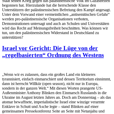
Staat seinen Krieg gegen das palästinensische Volk im Gazastreifen
begonnen hat. Hierzulande hat die herrschende Klasse den
Unterstützern der palästinensischen Befreiung den Kampf angesagt.
Unter dem Vorwand einer vermeintlichen „antisemitischen Gefahr“
werden pro-palästinensische Organisationen verboten,
Demonstrationen untersagt und auch an Schulen und Universitäten
wird das Recht auf Meinungsfreiheit beschnitten. Was können wir
tun, um den palästinensischen Widerstand in Deutschland zu
unterstützen?
Israel vor Gericht: Die Lüge von der
„regelbasierten“ Ordnung des Westens
„Wenn wir es zulassen, dass ein großes Land ein kleineres
tyrannisiert, einfach einmarschiert und dessen Territorium einnimmt,
dann ist herrscht Willkür (open season), nicht nur in Europa,
sondern in der ganzen Welt.“ Mit diesen Worten prangerte US-
Außenminister Anthony Blinken den Einmarsch Russlands in die
Ukraine im August letzten Jahres an. Doch am Donnerstag – als das
atomar bewaffnete, imperialistische Israel eine winzige verarmte
Enklave in Schutt und Asche legte – stand Blinken auf einer
gemeinsamen Pressekonferenz Seite an Seite mit Netanjahu und