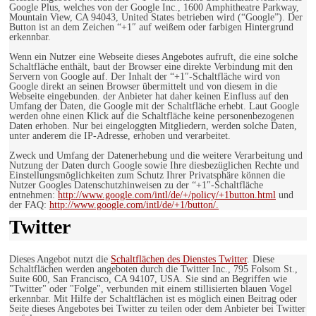
Google Plus, welches von der Google Inc., 1600 Amphitheatre Parkway,
Mountain View, CA 94043, United States betrieben wird (“Google”). Der
Button ist an dem Zeichen “+1″ auf weißem oder farbigen Hintergrund
erkennbar.
Wenn ein Nutzer eine Webseite dieses Angebotes aufruft, die eine solche
Schaltfläche enthält, baut der Browser eine direkte Verbindung mit den
Servern von Google auf. Der Inhalt der “+1″-Schaltfläche wird von
Google direkt an seinen Browser übermittelt und von diesem in die
Webseite eingebunden. der Anbieter hat daher keinen Einfluss auf den
Umfang der Daten, die Google mit der Schaltfläche erhebt. Laut Google
werden ohne einen Klick auf die Schaltfläche keine personenbezogenen
Daten erhoben. Nur bei eingeloggten Mitgliedern, werden solche Daten,
unter anderem die IP-Adresse, erhoben und verarbeitet.
Zweck und Umfang der Datenerhebung und die weitere Verarbeitung und
Nutzung der Daten durch Google sowie Ihre diesbezüglichen Rechte und
Einstellungsmöglichkeiten zum Schutz Ihrer Privatsphäre können die
Nutzer Googles Datenschutzhinweisen zu der “+1″-Schaltfläche
entnehmen:
http://www.google.com/intl/de/+/policy/+1button.html
und
der FAQ:
http://www.google.com/intl/de/+1/button/.
Twitter
Dieses Angebot nutzt die
Schaltflächen des Dienstes Twitter
. Diese
Schaltflächen werden angeboten durch die Twitter Inc., 795 Folsom St.,
Suite 600, San Francisco, CA 94107, USA. Sie sind an Begriffen wie
"Twitter" oder "Folge", verbunden mit einem stillisierten blauen Vogel
erkennbar. Mit Hilfe der Schaltflächen ist es möglich einen Beitrag oder
Seite dieses Angebotes bei Twitter zu teilen oder dem Anbieter bei Twitter