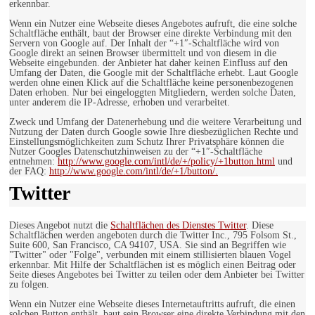
erkennbar.
Wenn ein Nutzer eine Webseite dieses Angebotes aufruft, die eine solche
Schaltfläche enthält, baut der Browser eine direkte Verbindung mit den
Servern von Google auf. Der Inhalt der “+1″-Schaltfläche wird von
Google direkt an seinen Browser übermittelt und von diesem in die
Webseite eingebunden. der Anbieter hat daher keinen Einfluss auf den
Umfang der Daten, die Google mit der Schaltfläche erhebt. Laut Google
werden ohne einen Klick auf die Schaltfläche keine personenbezogenen
Daten erhoben. Nur bei eingeloggten Mitgliedern, werden solche Daten,
unter anderem die IP-Adresse, erhoben und verarbeitet.
Zweck und Umfang der Datenerhebung und die weitere Verarbeitung und
Nutzung der Daten durch Google sowie Ihre diesbezüglichen Rechte und
Einstellungsmöglichkeiten zum Schutz Ihrer Privatsphäre können die
Nutzer Googles Datenschutzhinweisen zu der “+1″-Schaltfläche
entnehmen:
http://www.google.com/intl/de/+/policy/+1button.html
und
der FAQ:
http://www.google.com/intl/de/+1/button/.
Twitter
Dieses Angebot nutzt die
Schaltflächen des Dienstes Twitter
. Diese
Schaltflächen werden angeboten durch die Twitter Inc., 795 Folsom St.,
Suite 600, San Francisco, CA 94107, USA. Sie sind an Begriffen wie
"Twitter" oder "Folge", verbunden mit einem stillisierten blauen Vogel
erkennbar. Mit Hilfe der Schaltflächen ist es möglich einen Beitrag oder
Seite dieses Angebotes bei Twitter zu teilen oder dem Anbieter bei Twitter
zu folgen.
Wenn ein Nutzer eine Webseite dieses Internetauftritts aufruft, die einen
solchen Button enthält, baut sein Browser eine direkte Verbindung mit den