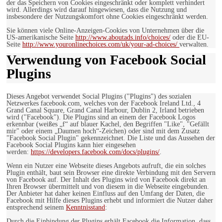
der das Speichern von Cookies eingeschränkt oder komplett verhindert
wird. Allerdings wird darauf hingewiesen, dass die Nutzung und
insbesondere der Nutzungskomfort ohne Cookies eingeschränkt werden.
Sie können viele Online-Anzeigen-Cookies von Unternehmen über die
US-amerikanische Seite
http://www.aboutads.info/choices/
oder die EU-
Seite
http://www.youronlinechoices.com/uk/your-ad-choices/
verwalten.
Verwendung von Facebook Social
Plugins
Dieses Angebot verwendet Social Plugins ("Plugins") des sozialen
Netzwerkes facebook.com, welches von der Facebook Ireland Ltd., 4
Grand Canal Square, Grand Canal Harbour, Dublin 2, Irland betrieben
wird ("Facebook"). Die Plugins sind an einem der Facebook Logos
erkennbar (weißes „f“ auf blauer Kachel, den Begriffen "Like", "Gefällt
mir" oder einem „Daumen hoch“-Zeichen) oder sind mit dem Zusatz
"Facebook Social Plugin" gekennzeichnet. Die Liste und das Aussehen der
Facebook Social Plugins kann hier eingesehen
werden:
https://developers.facebook.com/docs/plugins/
.
Wenn ein Nutzer eine Webseite dieses Angebots aufruft, die ein solches
Plugin enthält, baut sein Browser eine direkte Verbindung mit den Servern
von Facebook auf. Der Inhalt des Plugins wird von Facebook direkt an
Ihren Browser übermittelt und von diesem in die Webseite eingebunden.
Der Anbieter hat daher keinen Einfluss auf den Umfang der Daten, die
Facebook mit Hilfe dieses Plugins erhebt und informiert die Nutzer daher
entsprechend seinem
Kenntnisstand
:
Durch die Einbindung der Plugins erhält Facebook die Information, dass