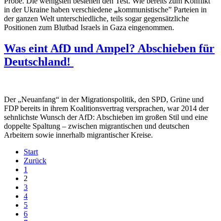
Probe. Die wenigsten bestehen den Test. Wie bereits zum Konflikt
in der Ukraine haben verschiedene
„
kommunistische” Parteien in
der ganzen Welt unterschiedliche, teils sogar gegensätzliche
Positionen zum Blutbad Israels in Gaza eingenommen.
Was eint AfD und Ampel? Abschieben für
Deutschland!
Der „Neuanfang“ in der Migrationspolitik, den SPD, Grüne und
FDP bereits in ihrem Koalitionsvertrag versprachen, war 2014 der
sehnlichste Wunsch der AfD: Abschieben im großen Stil und eine
doppelte Spaltung – zwischen migrantischen und deutschen
Arbeitern sowie innerhalb migrantischer Kreise.
Start
Zurück
1
2
3
4
5
6