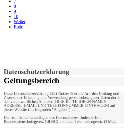
7
8
9
10
Weiter
Ende
derfunke.de verwendet Cookies!
Hiermit stimmen Sie der weiteren Nutzung unserer Seite und der
Verwendung von Cookies zu.
Mehr erfahren
Einverstanden!
Datenschutzerklärung
Geltungsbereich
Diese Datenschutzerklärung klärt Nutzer über die Art, den Umfang und
Zwecke der Erhebung und Verwendung personenbezogener Daten durch
den verantwortlichen Anbieter [HIER BITTE IHREN NAMEN,
ADRESSE, EMAIL UND TELEFONNUMMER EINTRAGEN] auf
dieser Website (im folgenden “Angebot”) auf.
Die rechtlichen Grundlagen des Datenschutzes finden sich im
Bundesdatenschutzgesetz (BDSG) und dem Telemediengesetz (TMG).