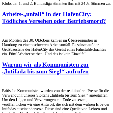
Klubs der 1. und 2. Bundesliga stimmten ihm mit 24 Ja-Stimmen zu.
Arbeits-„unfall“ in der HafenCity:
Tödliches Versehen oder Betriebsmord?
Am Morgen des 30. Oktobers kam es im
Überseequartier
in
Hamburg zu einem schweren Arbeitsunfall. Es
stürze
auf der
Großbaustelle der HafenCity das
Gerüst
eines Fahrstuhlschachtes
ein
.
F
ünf
Arbeiter starben.
Und
das ist kein Einzelfall.
Warum wir als Kommunisten zur
„Intifada bis zum Sieg!“ aufrufen
Britische Kommunisten wurden von der reaktionären Presse für die
Verwendung unseres Slogans „Intifada bis zum Sieg!“ angegriffen.
Um den Lügen und Verzerrungen ein Ende zu setzen,
veröffentlichen wir eine Antwort, die sich mit dem wahren Erbe der
Intifadas auseinandersetzt. Diese sind eine Quelle von Lehren und