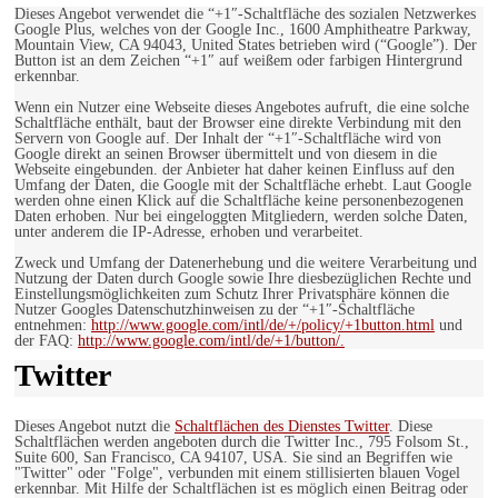
Dieses Angebot verwendet die “+1″-Schaltfläche des sozialen Netzwerkes
Google Plus, welches von der Google Inc., 1600 Amphitheatre Parkway,
Mountain View, CA 94043, United States betrieben wird (“Google”). Der
Button ist an dem Zeichen “+1″ auf weißem oder farbigen Hintergrund
erkennbar.
Wenn ein Nutzer eine Webseite dieses Angebotes aufruft, die eine solche
Schaltfläche enthält, baut der Browser eine direkte Verbindung mit den
Servern von Google auf. Der Inhalt der “+1″-Schaltfläche wird von
Google direkt an seinen Browser übermittelt und von diesem in die
Webseite eingebunden. der Anbieter hat daher keinen Einfluss auf den
Umfang der Daten, die Google mit der Schaltfläche erhebt. Laut Google
werden ohne einen Klick auf die Schaltfläche keine personenbezogenen
Daten erhoben. Nur bei eingeloggten Mitgliedern, werden solche Daten,
unter anderem die IP-Adresse, erhoben und verarbeitet.
Zweck und Umfang der Datenerhebung und die weitere Verarbeitung und
Nutzung der Daten durch Google sowie Ihre diesbezüglichen Rechte und
Einstellungsmöglichkeiten zum Schutz Ihrer Privatsphäre können die
Nutzer Googles Datenschutzhinweisen zu der “+1″-Schaltfläche
entnehmen:
http://www.google.com/intl/de/+/policy/+1button.html
und
der FAQ:
http://www.google.com/intl/de/+1/button/.
Twitter
Dieses Angebot nutzt die
Schaltflächen des Dienstes Twitter
. Diese
Schaltflächen werden angeboten durch die Twitter Inc., 795 Folsom St.,
Suite 600, San Francisco, CA 94107, USA. Sie sind an Begriffen wie
"Twitter" oder "Folge", verbunden mit einem stillisierten blauen Vogel
erkennbar. Mit Hilfe der Schaltflächen ist es möglich einen Beitrag oder