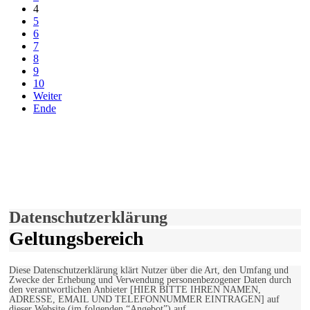
4
5
6
7
8
9
10
Weiter
Ende
derfunke.de verwendet Cookies!
Hiermit stimmen Sie der weiteren Nutzung unserer Seite und der
Verwendung von Cookies zu.
Mehr erfahren
Einverstanden!
Datenschutzerklärung
Geltungsbereich
Diese Datenschutzerklärung klärt Nutzer über die Art, den Umfang und
Zwecke der Erhebung und Verwendung personenbezogener Daten durch
den verantwortlichen Anbieter [HIER BITTE IHREN NAMEN,
ADRESSE, EMAIL UND TELEFONNUMMER EINTRAGEN] auf
dieser Website (im folgenden “Angebot”) auf.