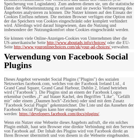
Speicherung von Logindaten). Zum anderen dienen sie, um die statistische
Daten der Webseitennutzung zu erfassen und sie zwecks Verbesserung des
Angebotes analysieren zu können. Die Nutzer können auf den Einsatz der
Cookies Einfluss nehmen. Die meisten Browser verfügen eine Option mit
der das Speichern von Cookies eingeschränkt oder komplett verhindert
wird. Allerdings wird darauf hingewiesen, dass die Nutzung und
insbesondere der Nutzungskomfort ohne Cookies eingeschränkt werden.
Sie können viele Online-Anzeigen-Cookies von Unternehmen über die
US-amerikanische Seite
http://www.aboutads.info/choices/
oder die EU-
Seite
http://www.youronlinechoices.com/uk/your-ad-choices/
verwalten.
Verwendung von Facebook Social
Plugins
Dieses Angebot verwendet Social Plugins ("Plugins") des sozialen
Netzwerkes facebook.com, welches von der Facebook Ireland Ltd., 4
Grand Canal Square, Grand Canal Harbour, Dublin 2, Irland betrieben
wird ("Facebook"). Die Plugins sind an einem der Facebook Logos
erkennbar (weißes „f“ auf blauer Kachel, den Begriffen "Like", "Gefällt
mir" oder einem „Daumen hoch“-Zeichen) oder sind mit dem Zusatz
"Facebook Social Plugin" gekennzeichnet. Die Liste und das Aussehen der
Facebook Social Plugins kann hier eingesehen
werden:
https://developers.facebook.com/docs/plugins/
.
Wenn ein Nutzer eine Webseite dieses Angebots aufruft, die ein solches
Plugin enthält, baut sein Browser eine direkte Verbindung mit den Servern
von Facebook auf. Der Inhalt des Plugins wird von Facebook direkt an
Ihren Browser übermittelt und von diesem in die Webseite eingebunden.