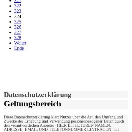
321
322
323
324
325
326
327
328
Weiter
Ende
derfunke.de verwendet Cookies!
Hiermit stimmen Sie der weiteren Nutzung unserer Seite und der
Verwendung von Cookies zu.
Mehr erfahren
Einverstanden!
Datenschutzerklärung
Geltungsbereich
Diese Datenschutzerklärung klärt Nutzer über die Art, den Umfang und
Zwecke der Erhebung und Verwendung personenbezogener Daten durch
den verantwortlichen Anbieter [HIER BITTE IHREN NAMEN,
ADRESSE, EMAIL UND TELEFONNUMMER EINTRAGEN] auf