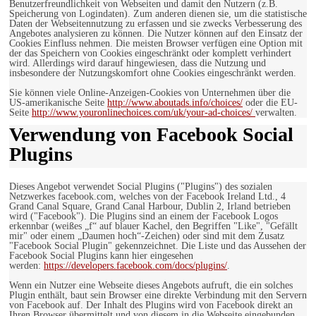
Benutzerfreundlichkeit von Webseiten und damit den Nutzern (z.B.
Speicherung von Logindaten). Zum anderen dienen sie, um die statistische
Daten der Webseitennutzung zu erfassen und sie zwecks Verbesserung des
Angebotes analysieren zu können. Die Nutzer können auf den Einsatz der
Cookies Einfluss nehmen. Die meisten Browser verfügen eine Option mit
der das Speichern von Cookies eingeschränkt oder komplett verhindert
wird. Allerdings wird darauf hingewiesen, dass die Nutzung und
insbesondere der Nutzungskomfort ohne Cookies eingeschränkt werden.
Sie können viele Online-Anzeigen-Cookies von Unternehmen über die
US-amerikanische Seite
http://www.aboutads.info/choices/
oder die EU-
Seite
http://www.youronlinechoices.com/uk/your-ad-choices/
verwalten.
Verwendung von Facebook Social
Plugins
Dieses Angebot verwendet Social Plugins ("Plugins") des sozialen
Netzwerkes facebook.com, welches von der Facebook Ireland Ltd., 4
Grand Canal Square, Grand Canal Harbour, Dublin 2, Irland betrieben
wird ("Facebook"). Die Plugins sind an einem der Facebook Logos
erkennbar (weißes „f“ auf blauer Kachel, den Begriffen "Like", "Gefällt
mir" oder einem „Daumen hoch“-Zeichen) oder sind mit dem Zusatz
"Facebook Social Plugin" gekennzeichnet. Die Liste und das Aussehen der
Facebook Social Plugins kann hier eingesehen
werden:
https://developers.facebook.com/docs/plugins/
.
Wenn ein Nutzer eine Webseite dieses Angebots aufruft, die ein solches
Plugin enthält, baut sein Browser eine direkte Verbindung mit den Servern
von Facebook auf. Der Inhalt des Plugins wird von Facebook direkt an
Ihren Browser übermittelt und von diesem in die Webseite eingebunden.