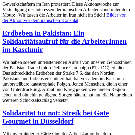
Gewerkschaftern im Iran protestiert. Diese Aktionswoche zur
Verteidigung der Interessen der iranischen Arbeiter stand unter dem
Motto: „Wir lassen die Arbeiter im Iran nicht im Stich!
Bilder von
der Aktion vor dem iranischen Konsulat
Erdbeben in Pakistan: Ein
Solidaritätsaufruf für die ArbeiterInnen
im Kaschmir
Wir haben soeben untenstehenden Aufruf von unseren GenossInnen
der Pakistan Trade Union Defence Campaign (PTUDC) erhalten.
Das schreckliche Erdbeben der Stärke 7,6, das den Norden
Pakistans und Indiens erschüttert hat, hat vor allem im Kaschmir
unvorstellbare katastrophale Folgen. Jenen Menschen, die in einer
von Unterdrückung, Armut und Krieg gekennzeichneten Region
leben und ohnehin genügend Sorgen hätten, hat nun die Natur einen
weiteren Schicksalsschlag versetzt.
Solidarität tut not: Streik bei Gate
Gourmet in Düsseldorf
Mit unverminderter Härte ging der Arbeitskampf bei dem