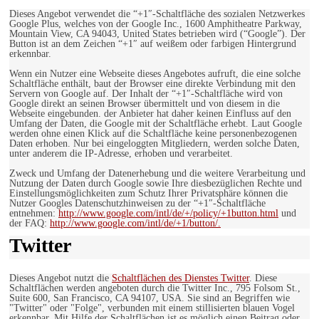
Dieses Angebot verwendet die “+1″-Schaltfläche des sozialen Netzwerkes
Google Plus, welches von der Google Inc., 1600 Amphitheatre Parkway,
Mountain View, CA 94043, United States betrieben wird (“Google”). Der
Button ist an dem Zeichen “+1″ auf weißem oder farbigen Hintergrund
erkennbar.
Wenn ein Nutzer eine Webseite dieses Angebotes aufruft, die eine solche
Schaltfläche enthält, baut der Browser eine direkte Verbindung mit den
Servern von Google auf. Der Inhalt der “+1″-Schaltfläche wird von
Google direkt an seinen Browser übermittelt und von diesem in die
Webseite eingebunden. der Anbieter hat daher keinen Einfluss auf den
Umfang der Daten, die Google mit der Schaltfläche erhebt. Laut Google
werden ohne einen Klick auf die Schaltfläche keine personenbezogenen
Daten erhoben. Nur bei eingeloggten Mitgliedern, werden solche Daten,
unter anderem die IP-Adresse, erhoben und verarbeitet.
Zweck und Umfang der Datenerhebung und die weitere Verarbeitung und
Nutzung der Daten durch Google sowie Ihre diesbezüglichen Rechte und
Einstellungsmöglichkeiten zum Schutz Ihrer Privatsphäre können die
Nutzer Googles Datenschutzhinweisen zu der “+1″-Schaltfläche
entnehmen:
http://www.google.com/intl/de/+/policy/+1button.html
und
der FAQ:
http://www.google.com/intl/de/+1/button/.
Twitter
Dieses Angebot nutzt die
Schaltflächen des Dienstes Twitter
. Diese
Schaltflächen werden angeboten durch die Twitter Inc., 795 Folsom St.,
Suite 600, San Francisco, CA 94107, USA. Sie sind an Begriffen wie
"Twitter" oder "Folge", verbunden mit einem stillisierten blauen Vogel
erkennbar. Mit Hilfe der Schaltflächen ist es möglich einen Beitrag oder