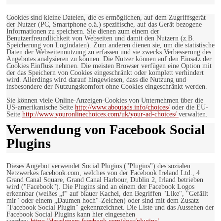
Cookies sind kleine Dateien, die es ermöglichen, auf dem Zugriffsgerät
der Nutzer (PC, Smartphone o.ä.) spezifische, auf das Gerät bezogene
Informationen zu speichern. Sie dienen zum einem der
Benutzerfreundlichkeit von Webseiten und damit den Nutzern (z.B.
Speicherung von Logindaten). Zum anderen dienen sie, um die statistische
Daten der Webseitennutzung zu erfassen und sie zwecks Verbesserung des
Angebotes analysieren zu können. Die Nutzer können auf den Einsatz der
Cookies Einfluss nehmen. Die meisten Browser verfügen eine Option mit
der das Speichern von Cookies eingeschränkt oder komplett verhindert
wird. Allerdings wird darauf hingewiesen, dass die Nutzung und
insbesondere der Nutzungskomfort ohne Cookies eingeschränkt werden.
Sie können viele Online-Anzeigen-Cookies von Unternehmen über die
US-amerikanische Seite
http://www.aboutads.info/choices/
oder die EU-
Seite
http://www.youronlinechoices.com/uk/your-ad-choices/
verwalten.
Verwendung von Facebook Social
Plugins
Dieses Angebot verwendet Social Plugins ("Plugins") des sozialen
Netzwerkes facebook.com, welches von der Facebook Ireland Ltd., 4
Grand Canal Square, Grand Canal Harbour, Dublin 2, Irland betrieben
wird ("Facebook"). Die Plugins sind an einem der Facebook Logos
erkennbar (weißes „f“ auf blauer Kachel, den Begriffen "Like", "Gefällt
mir" oder einem „Daumen hoch“-Zeichen) oder sind mit dem Zusatz
"Facebook Social Plugin" gekennzeichnet. Die Liste und das Aussehen der
Facebook Social Plugins kann hier eingesehen