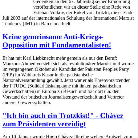
Gedenken an den 67. Jahrestag seiner Ermordung
veröffentlichen wir an dieser Stelle eine Rede von
Esteban Volkov, der Enkel von Trotzki, die er Ende
Juli 2003 auf der internationalen Schulung der International Marxist
Tendency (IMT) in Barcelona hielt.
Keine gemeinsame Anti-Kriegs-
Opposition mit Fundamentalisten!
Er hat mit Karl Liebknecht mehr gemein als nur den Beruf:
Manzoor Ahmed versteht sich als revolutionärer Marxist und wurde
im vergangenen Oktober als Kandidat der Pakistan Peoples Party
(PPP) im Wahlkreis Kasur in die pakistanische
Nationalversammlung gewählt. Jetzt war er als Ehrenvorsitzender
der PTUDC (Solidaritätskampagne mit linken pakistanischen
Gewerkschaften) in Europa zu Besuch und traf dort u.a. den
Vorstand der britischen Journalistengewerkschaft und Vertreter
anderer Gewerkschaften.
"Ich bin auch ein Trotzkist!" - Chávez
zum Präsidenten vereidigt
Am 10. Januar wurde Hugo Chávez für eine weitere Amtszeit zum