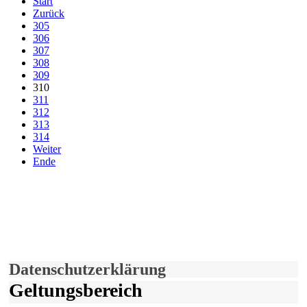
Start
Zurück
305
306
307
308
309
310
311
312
313
314
Weiter
Ende
derfunke.de verwendet Cookies!
Hiermit stimmen Sie der weiteren Nutzung unserer Seite und der
Verwendung von Cookies zu.
Mehr erfahren
Einverstanden!
Datenschutzerklärung
Geltungsbereich