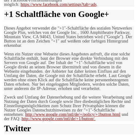
der Facebook-Profileinstellungen
möglich:
https://www.facebook.com/settings?tab=ads
.
+1 Schaltfläche von Google+
Dieses Angebot verwendet die “+1″-Schaltfläche des sozialen Netzwerkes
Google Plus, welches von der Google Inc., 1600 Amphitheatre Parkway,
Mountain View, CA 94043, United States betrieben wird (“Google”). Der
Button ist an dem Zeichen “+1″ auf weißem oder farbigen Hintergrund
erkennbar.
Wenn ein Nutzer eine Webseite dieses Angebotes aufruft, die eine solche
Schaltfläche enthält, baut der Browser eine direkte Verbindung mit den
Servern von Google auf. Der Inhalt der “+1″-Schaltfläche wird von
Google direkt an seinen Browser übermittelt und von diesem in die
Webseite eingebunden. der Anbieter hat daher keinen Einfluss auf den
Umfang der Daten, die Google mit der Schaltfläche erhebt. Laut Google
werden ohne einen Klick auf die Schaltfläche keine personenbezogenen
Daten erhoben. Nur bei eingeloggten Mitgliedern, werden solche Daten,
unter anderem die IP-Adresse, erhoben und verarbeitet.
Zweck und Umfang der Datenerhebung und die weitere Verarbeitung und
Nutzung der Daten durch Google sowie Ihre diesbezüglichen Rechte und
Einstellungsmöglichkeiten zum Schutz Ihrer Privatsphäre können die
Nutzer Googles Datenschutzhinweisen zu der “+1″-Schaltfläche
entnehmen:
http://www.google.com/intl/de/+/policy/+1button.html
und
der FAQ:
http://www.google.com/intl/de/+1/button/.
Twitter