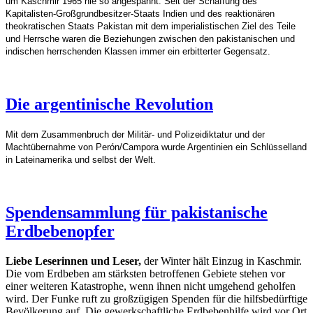
um Kaschmir 1965 nie so angespannt. Seit der Schaffung des
Kapitalisten-Großgrundbesitzer-Staats Indien und des reaktionären
theokratischen Staats Pakistan mit dem imperialistischen Ziel des Teile
und Herrsche waren die Beziehungen zwischen den pakistanischen und
indischen herrschenden Klassen immer ein erbitterter Gegensatz.
Die argentinische Revolution
Mit dem Zusammenbruch der Militär- und Polizeidiktatur und der
Machtübernahme von Perón/Campora wurde Argentinien ein Schlüsselland
in Lateinamerika und selbst der Welt.
Spendensammlung für pakistanische
Erdbebenopfer
Liebe Leserinnen und Leser,
der Winter hält Einzug in Kaschmir.
Die vom Erdbeben am stärksten betroffenen Gebiete stehen vor
einer weiteren Katastrophe, wenn ihnen nicht umgehend geholfen
wird. Der Funke ruft zu großzügigen Spenden für die hilfsbedürftige
Bevölkerung auf. Die gewerkschaftliche Erdbebenhilfe wird vor Ort