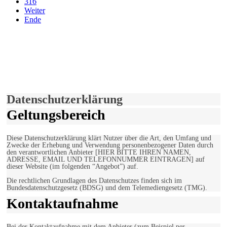
316
Weiter
Ende
derfunke.de verwendet Cookies!
Hiermit stimmen Sie der weiteren Nutzung unserer Seite und der
Verwendung von Cookies zu.
Mehr erfahren
Einverstanden!
Datenschutzerklärung
Geltungsbereich
Diese Datenschutzerklärung klärt Nutzer über die Art, den Umfang und
Zwecke der Erhebung und Verwendung personenbezogener Daten durch
den verantwortlichen Anbieter [HIER BITTE IHREN NAMEN,
ADRESSE, EMAIL UND TELEFONNUMMER EINTRAGEN] auf
dieser Website (im folgenden “Angebot”) auf.
Die rechtlichen Grundlagen des Datenschutzes finden sich im
Bundesdatenschutzgesetz (BDSG) und dem Telemediengesetz (TMG).
Kontaktaufnahme
Bei der Kontaktaufnahme mit dem Anbieter (zum Beispiel per