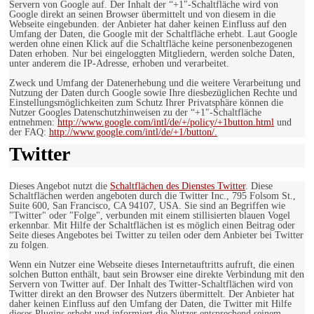
Servern von Google auf. Der Inhalt der “+1″-Schaltfläche wird von
Google direkt an seinen Browser übermittelt und von diesem in die
Webseite eingebunden. der Anbieter hat daher keinen Einfluss auf den
Umfang der Daten, die Google mit der Schaltfläche erhebt. Laut Google
werden ohne einen Klick auf die Schaltfläche keine personenbezogenen
Daten erhoben. Nur bei eingeloggten Mitgliedern, werden solche Daten,
unter anderem die IP-Adresse, erhoben und verarbeitet.
Zweck und Umfang der Datenerhebung und die weitere Verarbeitung und
Nutzung der Daten durch Google sowie Ihre diesbezüglichen Rechte und
Einstellungsmöglichkeiten zum Schutz Ihrer Privatsphäre können die
Nutzer Googles Datenschutzhinweisen zu der “+1″-Schaltfläche
entnehmen:
http://www.google.com/intl/de/+/policy/+1button.html
und
der FAQ:
http://www.google.com/intl/de/+1/button/.
Twitter
Dieses Angebot nutzt die
Schaltflächen des Dienstes Twitter
. Diese
Schaltflächen werden angeboten durch die Twitter Inc., 795 Folsom St.,
Suite 600, San Francisco, CA 94107, USA. Sie sind an Begriffen wie
"Twitter" oder "Folge", verbunden mit einem stillisierten blauen Vogel
erkennbar. Mit Hilfe der Schaltflächen ist es möglich einen Beitrag oder
Seite dieses Angebotes bei Twitter zu teilen oder dem Anbieter bei Twitter
zu folgen.
Wenn ein Nutzer eine Webseite dieses Internetauftritts aufruft, die einen
solchen Button enthält, baut sein Browser eine direkte Verbindung mit den
Servern von Twitter auf. Der Inhalt des Twitter-Schaltflächen wird von
Twitter direkt an den Browser des Nutzers übermittelt. Der Anbieter hat
daher keinen Einfluss auf den Umfang der Daten, die Twitter mit Hilfe
dieses Plugins erhebt und informiert die Nutzer entsprechend seinem