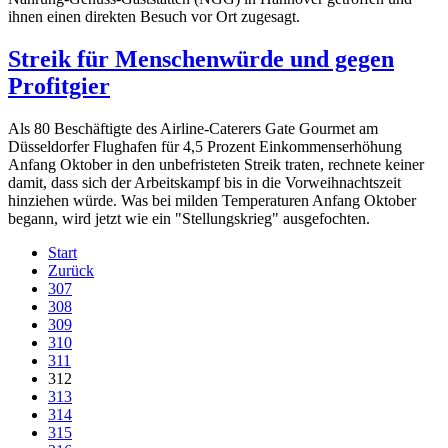
ihnen einen direkten Besuch vor Ort zugesagt.
Streik für Menschenwürde und gegen
Profitgier
Als 80 Beschäftigte des Airline-Caterers Gate Gourmet am
Düsseldorfer Flughafen für 4,5 Prozent Einkommenserhöhung
Anfang Oktober in den unbefristeten Streik traten, rechnete keiner
damit, dass sich der Arbeitskampf bis in die Vorweihnachtszeit
hinziehen würde. Was bei milden Temperaturen Anfang Oktober
begann, wird jetzt wie ein "Stellungskrieg" ausgefochten.
Start
Zurück
307
308
309
310
311
312
313
314
315