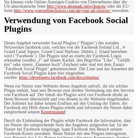
Sie können viele Online-Anzeigen-Cookies von Unternehmen über die
US-amerikanische Seite
http://www.aboutads.info/choices/
oder die EU-
Seite
http://www.youronlinechoices.com/uk/your-ad-choices/
verwalten.
Verwendung von Facebook Social
Plugins
Dieses Angebot verwendet Social Plugins ("Plugins") des sozialen
Netzwerkes facebook.com, welches von der Facebook Ireland Ltd., 4
Grand Canal Square, Grand Canal Harbour, Dublin 2, Irland betrieben
wird ("Facebook"). Die Plugins sind an einem der Facebook Logos
erkennbar (weißes „f“ auf blauer Kachel, den Begriffen "Like", "Gefällt
mir" oder einem „Daumen hoch“-Zeichen) oder sind mit dem Zusatz
"Facebook Social Plugin" gekennzeichnet. Die Liste und das Aussehen der
Facebook Social Plugins kann hier eingesehen
werden:
https://developers.facebook.com/docs/plugins/
.
Wenn ein Nutzer eine Webseite dieses Angebots aufruft, die ein solches
Plugin enthält, baut sein Browser eine direkte Verbindung mit den Servern
von Facebook auf. Der Inhalt des Plugins wird von Facebook direkt an
Ihren Browser übermittelt und von diesem in die Webseite eingebunden.
Der Anbieter hat daher keinen Einfluss auf den Umfang der Daten, die
Facebook mit Hilfe dieses Plugins erhebt und informiert die Nutzer daher
entsprechend seinem
Kenntnisstand
:
Durch die Einbindung der Plugins erhält Facebook die Information, dass
ein Nutzer die entsprechende Seite des Angebots aufgerufen hat. Ist der
Nutzer bei Facebook eingeloggt, kann Facebook den Besuch seinem
Facebook-Konto zuordnen. Wenn Nutzer mit den Plugins interagieren,
zum Beispiel den Like Button betätigen oder einen Kommentar abgeben,