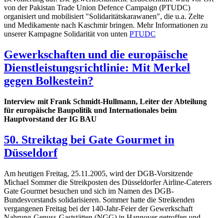
von der Pakistan Trade Union Defence Campaign (PTUDC)
organisiert und mobilisiert "Solidaritätskarawanen", die u.a. Zelte
und Medikamente nach Kaschmir bringen. Mehr Informationen zu
unserer Kampagne Solidarität von unten
PTUDC
Gewerkschaften und die europäische
Dienstleistungsrichtlinie: Mit Merkel
gegen Bolkestein?
Interview mit Frank Schmidt-Hullmann, Leiter der Abteilung
für europäische Baupolitik und Internationales beim
Hauptvorstand der IG BAU
50. Streiktag bei Gate Gourmet in
Düsseldorf
Am heutigen Freitag, 25.11.2005, wird der DGB-Vorsitzende
Michael Sommer die Streikposten des Düsseldorfer Airline-Caterers
Gate Gourmet besuchen und sich im Namen des DGB-
Bundesvorstands solidarisieren. Sommer hatte die Streikenden
vergangenen Freitag bei der 140-Jahr-Feier der Gewerkschaft
Nahrung-Genuss-Gaststätten (NGG) in Hannover getroffen und