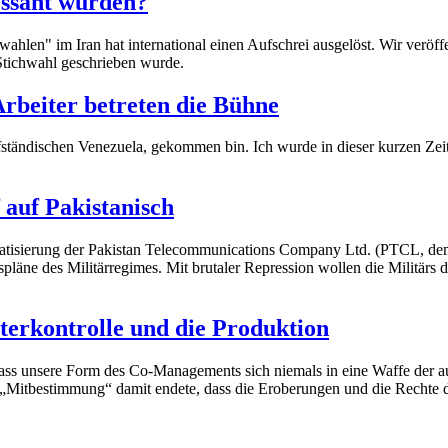
essant wurden?
ahlen" im Iran hat international einen Aufschrei ausgelöst. Wir veröffe
Stichwahl geschrieben wurde.
Arbeiter betreten die Bühne
aufständischen Venezuela, gekommen bin. Ich wurde in dieser kurzen Zei
 auf Pakistanisch
Privatisierung der Pakistan Telecommunications Company Ltd. (PTCL, 
ngspläne des Militärregimes. Mit brutaler Repression wollen die Militärs
erkontrolle und die Produktion
, dass unsere Form des Co-Managements sich niemals in eine Waffe der a
 „Mitbestimmung“ damit endete, dass die Eroberungen und die Rechte de