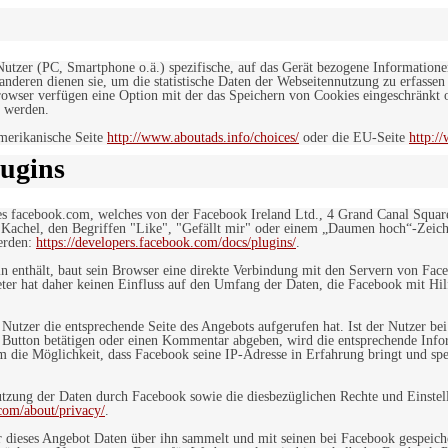
 Nutzer (PC, Smartphone o.ä.) spezifische, auf das Gerät bezogene Information
deren dienen sie, um die statistische Daten der Webseitennutzung zu erfassen
owser verfügen eine Option mit der das Speichern von Cookies eingeschränkt od
 werden.
merikanische Seite
http://www.aboutads.info/choices/
oder die EU-Seite
http:/
ugins
es facebook.com, welches von der Facebook Ireland Ltd., 4 Grand Canal Squar
r Kachel, den Begriffen "Like", "Gefällt mir" oder einem „Daumen hoch“-Zeich
werden:
https://developers.facebook.com/docs/plugins/
.
in enthält, baut sein Browser eine direkte Verbindung mit den Servern von Fac
er hat daher keinen Einfluss auf den Umfang der Daten, die Facebook mit Hilf
n Nutzer die entsprechende Seite des Angebots aufgerufen hat. Ist der Nutzer
 Button betätigen oder einen Kommentar abgeben, wird die entsprechende Info
dem die Möglichkeit, dass Facebook seine IP-Adresse in Erfahrung bringt und sp
ung der Daten durch Facebook sowie die diesbezüglichen Rechte und Einstell
com/about/privacy/
.
 dieses Angebot Daten über ihn sammelt und mit seinen bei Facebook gespeiche