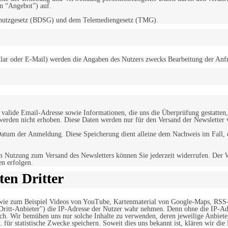
“Angebot”) auf.
schutzgesetz (BDSG) und dem Telemediengesetz (TMG).
r oder E-Mail) werden die Angaben des Nutzers zwecks Bearbeitung der Anfrage
alide Email-Adresse sowie Informationen, die uns die Überprüfung gestatten,
werden nicht erhoben. Diese Daten werden nur für den Versand der Newsletter 
tum der Anmeldung. Diese Speicherung dient alleine dem Nachweis im Fall, da
n Nutzung zum Versand des Newsletters können Sie jederzeit widerrufen. Der W
en erfolgen.
en Dritter
, wie zum Beispiel Videos von YouTube, Kartenmaterial von Google-Maps, RSS
"Dritt-Anbieter") die IP-Adresse der Nutzer wahr nehmen. Denn ohne die IP-Adr
rlich. Wir bemühen uns nur solche Inhalte zu verwenden, deren jeweilige Anbiete
. für statistische Zwecke speichern. Soweit dies uns bekannt ist, klären wir die