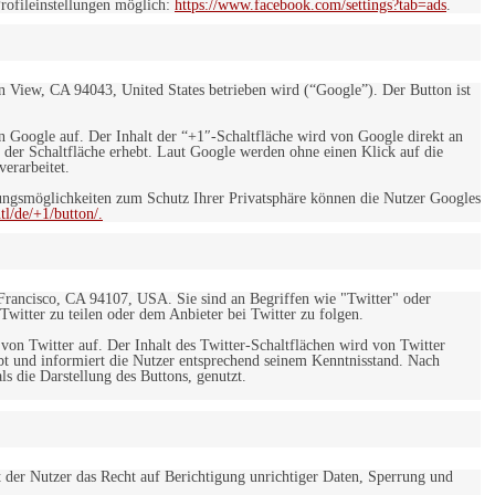
rofileinstellungen möglich:
https://www.facebook.com/settings?tab=ads
.
 View, CA 94043, United States betrieben wird (“Google”). Der Button ist
on Google auf. Der Inhalt der “+1″-Schaltfläche wird von Google direkt an
 der Schaltfläche erhebt. Laut Google werden ohne einen Klick auf die
erarbeitet.
ngsmöglichkeiten zum Schutz Ihrer Privatsphäre können die Nutzer Googles
l/de/+1/button/.
 Francisco, CA 94107, USA. Sie sind an Begriffen wie "Twitter" oder
 Twitter zu teilen oder dem Anbieter bei Twitter zu folgen.
 von Twitter auf. Der Inhalt des Twitter-Schaltflächen wird von Twitter
ebt und informiert die Nutzer entsprechend seinem Kenntnisstand. Nach
s die Darstellung des Buttons, genutzt.
t der Nutzer das Recht auf Berichtigung unrichtiger Daten, Sperrung und