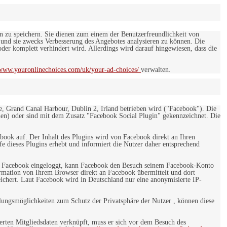
en zu speichern. Sie dienen zum einem der Benutzerfreundlichkeit von
 und sie zwecks Verbesserung des Angebotes analysieren zu können. Die
er komplett verhindert wird. Allerdings wird darauf hingewiesen, dass die
/www.youronlinechoices.com/uk/your-ad-choices/
verwalten.
e, Grand Canal Harbour, Dublin 2, Irland betrieben wird ("Facebook"). Die
en) oder sind mit dem Zusatz "Facebook Social Plugin" gekennzeichnet. Die
ebook auf. Der Inhalt des Plugins wird von Facebook direkt an Ihren
e dieses Plugins erhebt und informiert die Nutzer daher entsprechend
 bei Facebook eingeloggt, kann Facebook den Besuch seinem Facebook-Konto
rmation von Ihrem Browser direkt an Facebook übermittelt und dort
eichert. Laut Facebook wird in Deutschland nur eine anonymisierte IP-
ungsmöglichkeiten zum Schutz der Privatsphäre der Nutzer , können diese
rten Mitgliedsdaten verknüpft, muss er sich vor dem Besuch des