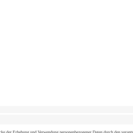
erwendung von Cookies zu.
Mehr erfahren
d Zwecke der Erhebung und Verwendung personenbezogener Daten durch den