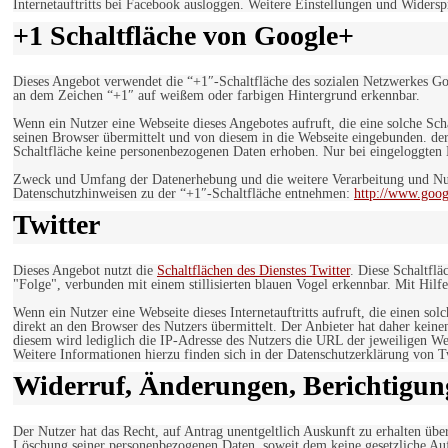
Internetauftritts bei Facebook ausloggen. Weitere Einstellungen und Wider
+1 Schaltfläche von Google+
Dieses Angebot verwendet die “+1″-Schaltfläche des sozialen Netzwerkes Go
an dem Zeichen “+1″ auf weißem oder farbigen Hintergrund erkennbar.
Wenn ein Nutzer eine Webseite dieses Angebotes aufruft, die eine solche Sch
seinen Browser übermittelt und von diesem in die Webseite eingebunden. der
Schaltfläche keine personenbezogenen Daten erhoben. Nur bei eingeloggten M
Zweck und Umfang der Datenerhebung und die weitere Verarbeitung und Nut
Datenschutzhinweisen zu der “+1″-Schaltfläche entnehmen:
http://www.goog
Twitter
Dieses Angebot nutzt die
Schaltflächen des Dienstes Twitter
. Diese Schaltfl
"Folge", verbunden mit einem stillisierten blauen Vogel erkennbar. Mit Hilfe
Wenn ein Nutzer eine Webseite dieses Internetauftritts aufruft, die einen so
direkt an den Browser des Nutzers übermittelt. Der Anbieter hat daher keine
diesem wird lediglich die IP-Adresse des Nutzers die URL der jeweiligen Web
Weitere Informationen hierzu finden sich in der Datenschutzerklärung von T
Widerruf, Änderungen, Berichtigun
Der Nutzer hat das Recht, auf Antrag unentgeltlich Auskunft zu erhalten übe
Löschung seiner personenbezogenen Daten, soweit dem keine gesetzliche Au