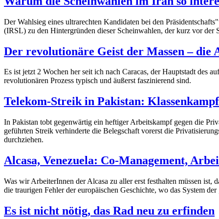
Warum die Scheinwahlen im Iran so inter
Der Wahlsieg eines ultrarechten Kandidaten bei den Präsidentschafts"w
(IRSL) zu den Hintergründen dieser Scheinwahlen, der kurz vor der 
Der revolutionäre Geist der Massen – die 
Es ist jetzt 2 Wochen her seit ich nach Caracas, der Hauptstadt des 
revolutionären Prozess typisch und äußerst faszinierend sind.
Telekom-Streik in Pakistan: Klassenkampf
In Pakistan tobt gegenwärtig ein heftiger Arbeitskampf gegen die 
geführten Streik verhinderte die Belegschaft vorerst die Privatisieru
durchziehen.
Alcasa, Venezuela: Co-Management, Arbeit
Was wir ArbeiterInnen der Alcasa zu aller erst festhalten müssen ist
die traurigen Fehler der europäischen Geschichte, wo das System der
Es ist nicht nötig, das Rad neu zu erfinden