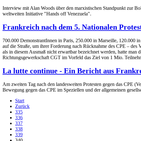
Interview mit Alan Woods über den marxistischen Standpunkt zur Bo
weltweiten Initiative "Hands off Venezuela".
Frankreich nach dem 5. Nationalen Protes
700.000 DemonstrantInnen in Paris, 250.000 in Marseille, 120.000 in
auf die Straße, um ihrer Forderung nach Rücknahme des CPE – des Ve
als in diesem Ausmaß nicht erwartbar bezeichnet werden, hatte man do
Richtungsgewerkschaft CGT im Vorfeld das Ziel von 1 Mio. Teilneh
La lutte continue - Ein Bericht aus Frankr
Am zweiten Tag nach den landesweiten Protesten gegen das CPE (Vertr
Bewegung gegen das CPE im Speziellen und der allgemeinen gesellscha
Start
Zurück
335
336
337
338
339
340