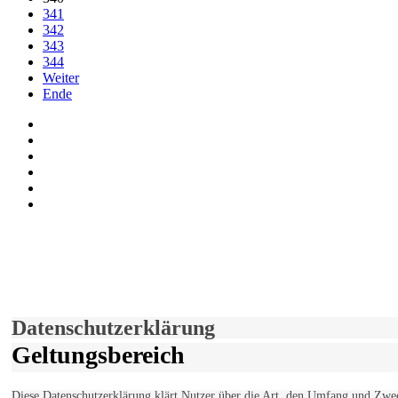
341
342
343
344
Weiter
Ende
Auf Facebook folgen
Bei Twitter teilen
Instagram
Auf Youtube folgen
der funke - Shop
marxist.com
derfunke.de verwendet Cookies!
Hiermit stimmen Sie der weiteren Nutzung unserer Seite und der V
Einverstanden!
Datenschutzerklärung
Geltungsbereich
Diese Datenschutzerklärung klärt Nutzer über die Art, den Umfang un