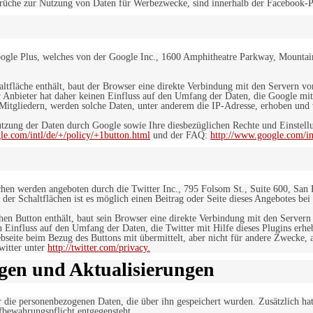
sprüche zur Nutzung von Daten für Werbezwecke, sind innerhalb der Facebook-P
ogle Plus, welches von der Google Inc., 1600 Amphitheatre Parkway, Mountain
altfläche enthält, baut der Browser eine direkte Verbindung mit den Servern v
 Anbieter hat daher keinen Einfluss auf den Umfang der Daten, die Google mit
itgliedern, werden solche Daten, unter anderem die IP-Adresse, erhoben und v
zung der Daten durch Google sowie Ihre diesbezüglichen Rechte und Einstellu
le.com/intl/de/+/policy/+1button.html
und der FAQ:
http://www.google.com/int
ächen werden angeboten durch die Twitter Inc., 795 Folsom St., Suite 600, San
 der Schaltflächen ist es möglich einen Beitrag oder Seite dieses Angebotes bei
lchen Button enthält, baut sein Browser eine direkte Verbindung mit den Servern
n Einfluss auf den Umfang der Daten, die Twitter mit Hilfe dieses Plugins erh
seite beim Bezug des Buttons mit übermittelt, aber nicht für andere Zwecke, al
witter unter
http://twitter.com/privacy.
gen und Aktualisierungen
r die personenbezogenen Daten, die über ihn gespeichert wurden. Zusätzlich ha
fbewahrungspflicht entgegensteht.