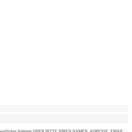
 verantwortlichen Anbieter [HIER BITTE IHREN NAMEN, ADRESSE, EMAIL