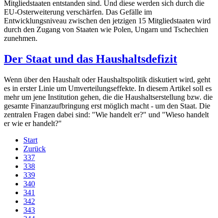
Mitgliedstaaten entstanden sind. Und diese werden sich durch die
EU-Osterweiterung verschärfen. Das Gefälle im
Entwicklungsniveau zwischen den jetzigen 15 Mitgliedstaaten wird
durch den Zugang von Staaten wie Polen, Ungarn und Tschechien
zunehmen.
Der Staat und das Haushaltsdefizit
Wenn über den Haushalt oder Haushaltspolitik diskutiert wird, geht
es in erster Linie um Umverteilungseffekte. In diesem Artikel soll es
mehr um jene Institution gehen, die die Haushaltserstellung bzw. die
gesamte Finanzaufbringung erst möglich macht - um den Staat. Die
zentralen Fragen dabei sind: "Wie handelt er?" und "Wieso handelt
er wie er handelt?"
Start
Zurück
337
338
339
340
341
342
343