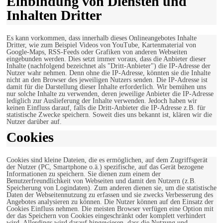
Einbindung von Diensten und
Inhalten Dritter
Es kann vorkommen, dass innerhalb dieses Onlineangebotes Inhalte
Dritter, wie zum Beispiel Videos von YouTube, Kartenmaterial von
Google-Maps, RSS-Feeds oder Grafiken von anderen Webseiten
eingebunden werden. Dies setzt immer voraus, dass die Anbieter dieser
Inhalte (nachfolgend bezeichnet als "Dritt-Anbieter") die IP-Adresse der
Nutzer wahr nehmen. Denn ohne die IP-Adresse, könnten sie die Inhalte
nicht an den Browser des jeweiligen Nutzers senden. Die IP-Adresse ist
damit für die Darstellung dieser Inhalte erforderlich. Wir bemühen uns
nur solche Inhalte zu verwenden, deren jeweilige Anbieter die IP-Adresse
lediglich zur Auslieferung der Inhalte verwenden. Jedoch haben wir
keinen Einfluss darauf, falls die Dritt-Anbieter die IP-Adresse z.B. für
statistische Zwecke speichern. Soweit dies uns bekannt ist, klären wir die
Nutzer darüber auf.
Cookies
Cookies sind kleine Dateien, die es ermöglichen, auf dem Zugriffsgerät
der Nutzer (PC, Smartphone o.ä.) spezifische, auf das Gerät bezogene
Informationen zu speichern. Sie dienen zum einem der
Benutzerfreundlichkeit von Webseiten und damit den Nutzern (z.B.
Speicherung von Logindaten). Zum anderen dienen sie, um die statistische
Daten der Webseitennutzung zu erfassen und sie zwecks Verbesserung des
Angebotes analysieren zu können. Die Nutzer können auf den Einsatz der
Cookies Einfluss nehmen. Die meisten Browser verfügen eine Option mit
der das Speichern von Cookies eingeschränkt oder komplett verhindert
wird. Allerdings wird darauf hingewiesen, dass die Nutzung und