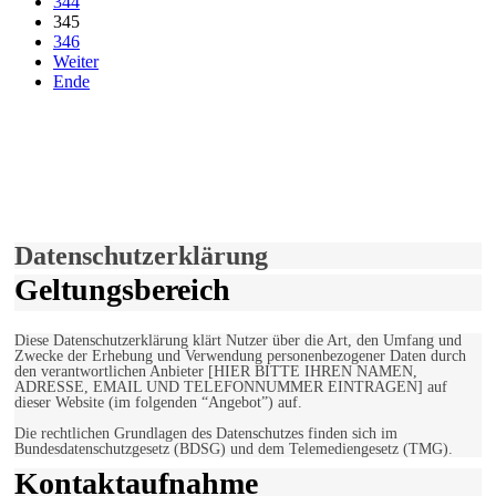
344
345
346
Weiter
Ende
derfunke.de verwendet Cookies!
Hiermit stimmen Sie der weiteren Nutzung unserer Seite und der
Verwendung von Cookies zu.
Mehr erfahren
Einverstanden!
Datenschutzerklärung
Geltungsbereich
Diese Datenschutzerklärung klärt Nutzer über die Art, den Umfang und
Zwecke der Erhebung und Verwendung personenbezogener Daten durch
den verantwortlichen Anbieter [HIER BITTE IHREN NAMEN,
ADRESSE, EMAIL UND TELEFONNUMMER EINTRAGEN] auf
dieser Website (im folgenden “Angebot”) auf.
Die rechtlichen Grundlagen des Datenschutzes finden sich im
Bundesdatenschutzgesetz (BDSG) und dem Telemediengesetz (TMG).
Kontaktaufnahme