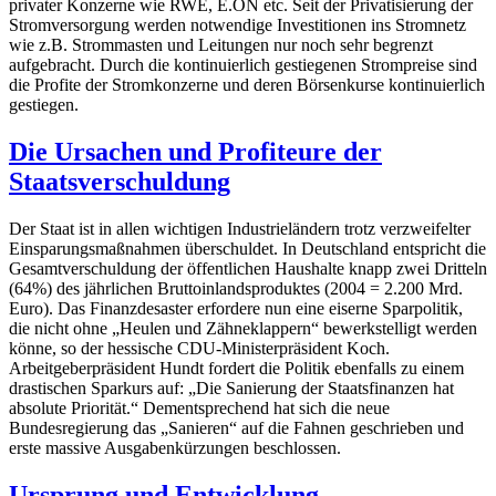
privater Konzerne wie RWE, E.ON etc. Seit der Privatisierung der
Stromversorgung werden notwendige Investitionen ins Stromnetz
wie z.B. Strommasten und Leitungen nur noch sehr begrenzt
aufgebracht. Durch die kontinuierlich gestiegenen Strompreise sind
die Profite der Stromkonzerne und deren Börsenkurse kontinuierlich
gestiegen.
Die Ursachen und Profiteure der
Staatsverschuldung
Der Staat ist in allen wichtigen Industrieländern trotz verzweifelter
Einsparungsmaßnahmen überschuldet. In Deutschland entspricht die
Gesamtverschuldung der öffentlichen Haushalte knapp zwei Dritteln
(64%) des jährlichen Bruttoinlandsproduktes (2004 = 2.200 Mrd.
Euro). Das Finanzdesaster erfordere nun eine eiserne Sparpolitik,
die nicht ohne „Heulen und Zähneklappern“ bewerkstelligt werden
könne, so der hessische CDU-Ministerpräsident Koch.
Arbeitgeberpräsident Hundt fordert die Politik ebenfalls zu einem
drastischen Sparkurs auf: „Die Sanierung der Staatsfinanzen hat
absolute Priorität.“ Dementsprechend hat sich die neue
Bundesregierung das „Sanieren“ auf die Fahnen geschrieben und
erste massive Ausgabenkürzungen beschlossen.
Ursprung und Entwicklung