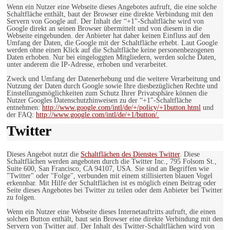
Wenn ein Nutzer eine Webseite dieses Angebotes aufruft, die eine solche
Schaltfläche enthält, baut der Browser eine direkte Verbindung mit den
Servern von Google auf. Der Inhalt der “+1″-Schaltfläche wird von
Google direkt an seinen Browser übermittelt und von diesem in die
Webseite eingebunden. der Anbieter hat daher keinen Einfluss auf den
Umfang der Daten, die Google mit der Schaltfläche erhebt. Laut Google
werden ohne einen Klick auf die Schaltfläche keine personenbezogenen
Daten erhoben. Nur bei eingeloggten Mitgliedern, werden solche Daten,
unter anderem die IP-Adresse, erhoben und verarbeitet.
Zweck und Umfang der Datenerhebung und die weitere Verarbeitung und
Nutzung der Daten durch Google sowie Ihre diesbezüglichen Rechte und
Einstellungsmöglichkeiten zum Schutz Ihrer Privatsphäre können die
Nutzer Googles Datenschutzhinweisen zu der “+1″-Schaltfläche
entnehmen:
http://www.google.com/intl/de/+/policy/+1button.html
und
der FAQ:
http://www.google.com/intl/de/+1/button/.
Twitter
Dieses Angebot nutzt die
Schaltflächen des Dienstes Twitter
. Diese
Schaltflächen werden angeboten durch die Twitter Inc., 795 Folsom St.,
Suite 600, San Francisco, CA 94107, USA. Sie sind an Begriffen wie
"Twitter" oder "Folge", verbunden mit einem stillisierten blauen Vogel
erkennbar. Mit Hilfe der Schaltflächen ist es möglich einen Beitrag oder
Seite dieses Angebotes bei Twitter zu teilen oder dem Anbieter bei Twitter
zu folgen.
Wenn ein Nutzer eine Webseite dieses Internetauftritts aufruft, die einen
solchen Button enthält, baut sein Browser eine direkte Verbindung mit den
Servern von Twitter auf. Der Inhalt des Twitter-Schaltflächen wird von