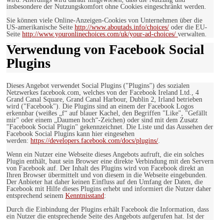
insbesondere der Nutzungskomfort ohne Cookies eingeschränkt werden.
Sie können viele Online-Anzeigen-Cookies von Unternehmen über die
US-amerikanische Seite
http://www.aboutads.info/choices/
oder die EU-
Seite
http://www.youronlinechoices.com/uk/your-ad-choices/
verwalten.
Verwendung von Facebook Social
Plugins
Dieses Angebot verwendet Social Plugins ("Plugins") des sozialen
Netzwerkes facebook.com, welches von der Facebook Ireland Ltd., 4
Grand Canal Square, Grand Canal Harbour, Dublin 2, Irland betrieben
wird ("Facebook"). Die Plugins sind an einem der Facebook Logos
erkennbar (weißes „f“ auf blauer Kachel, den Begriffen "Like", "Gefällt
mir" oder einem „Daumen hoch“-Zeichen) oder sind mit dem Zusatz
"Facebook Social Plugin" gekennzeichnet. Die Liste und das Aussehen der
Facebook Social Plugins kann hier eingesehen
werden:
https://developers.facebook.com/docs/plugins/
.
Wenn ein Nutzer eine Webseite dieses Angebots aufruft, die ein solches
Plugin enthält, baut sein Browser eine direkte Verbindung mit den Servern
von Facebook auf. Der Inhalt des Plugins wird von Facebook direkt an
Ihren Browser übermittelt und von diesem in die Webseite eingebunden.
Der Anbieter hat daher keinen Einfluss auf den Umfang der Daten, die
Facebook mit Hilfe dieses Plugins erhebt und informiert die Nutzer daher
entsprechend seinem
Kenntnisstand
:
Durch die Einbindung der Plugins erhält Facebook die Information, dass
ein Nutzer die entsprechende Seite des Angebots aufgerufen hat. Ist der