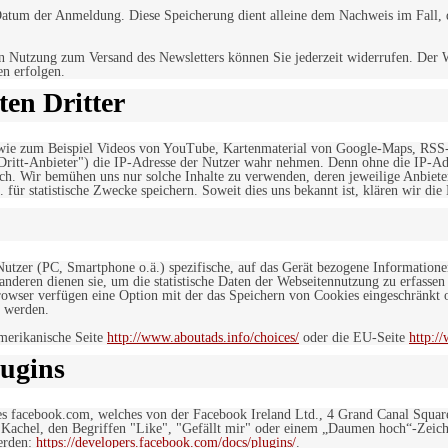
tum der Anmeldung. Diese Speicherung dient alleine dem Nachweis im Fall, da
n Nutzung zum Versand des Newsletters können Sie jederzeit widerrufen. Der W
en erfolgen.
en Dritter
, wie zum Beispiel Videos von YouTube, Kartenmaterial von Google-Maps, RSS
"Dritt-Anbieter") die IP-Adresse der Nutzer wahr nehmen. Denn ohne die IP-Adr
rlich. Wir bemühen uns nur solche Inhalte zu verwenden, deren jeweilige Anbiete
. für statistische Zwecke speichern. Soweit dies uns bekannt ist, klären wir die
 Nutzer (PC, Smartphone o.ä.) spezifische, auf das Gerät bezogene Information
deren dienen sie, um die statistische Daten der Webseitennutzung zu erfassen
owser verfügen eine Option mit der das Speichern von Cookies eingeschränkt od
 werden.
merikanische Seite
http://www.aboutads.info/choices/
oder die EU-Seite
http:/
ugins
es facebook.com, welches von der Facebook Ireland Ltd., 4 Grand Canal Squar
r Kachel, den Begriffen "Like", "Gefällt mir" oder einem „Daumen hoch“-Zeich
werden:
https://developers.facebook.com/docs/plugins/
.