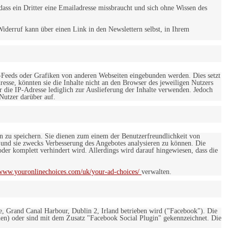
ss ein Dritter eine Emailadresse missbraucht und sich ohne Wissen des
iderruf kann über einen Link in den Newslettern selbst, in Ihrem
-Feeds oder Grafiken von anderen Webseiten eingebunden werden. Dies setzt
esse, könnten sie die Inhalte nicht an den Browser des jeweiligen Nutzers
r die IP-Adresse lediglich zur Auslieferung der Inhalte verwenden. Jedoch
 Nutzer darüber auf.
en zu speichern. Sie dienen zum einem der Benutzerfreundlichkeit von
 und sie zwecks Verbesserung des Angebotes analysieren zu können. Die
er komplett verhindert wird. Allerdings wird darauf hingewiesen, dass die
/www.youronlinechoices.com/uk/your-ad-choices/
verwalten.
e, Grand Canal Harbour, Dublin 2, Irland betrieben wird ("Facebook"). Die
en) oder sind mit dem Zusatz "Facebook Social Plugin" gekennzeichnet. Die