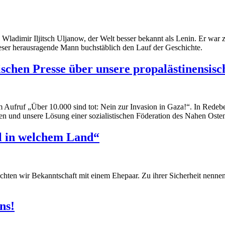
ladimir Iljitsch Uljanow, der Welt besser bekannt als Lenin. Er war zw
dieser herausragende Mann buchstäblich den Lauf der Geschichte.
ischen Presse über unsere propalästinensis
Aufruf „Über 10.000 sind tot: Nein zur Invasion in Gaza!“. In Redebe
chen und unsere Lösung einer sozialistischen Föderation des Nahen Osten
al in welchem Land“
hten wir Bekanntschaft mit einem Ehepaar. Zu ihrer Sicherheit nennen 
ns!