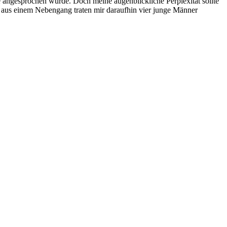
 angesprochen wurde. Doch meine augenblickliche Perplexität sollte
nd aus einem Nebengang traten mir daraufhin vier junge Männer