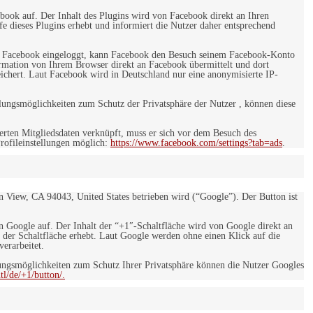
ebook auf. Der Inhalt des Plugins wird von Facebook direkt an Ihren
e dieses Plugins erhebt und informiert die Nutzer daher entsprechend
 bei Facebook eingeloggt, kann Facebook den Besuch seinem Facebook-Konto
rmation von Ihrem Browser direkt an Facebook übermittelt und dort
eichert. Laut Facebook wird in Deutschland nur eine anonymisierte IP-
ungsmöglichkeiten zum Schutz der Privatsphäre der Nutzer , können diese
rten Mitgliedsdaten verknüpft, muss er sich vor dem Besuch des
rofileinstellungen möglich:
https://www.facebook.com/settings?tab=ads
.
 View, CA 94043, United States betrieben wird (“Google”). Der Button ist
on Google auf. Der Inhalt der “+1″-Schaltfläche wird von Google direkt an
 der Schaltfläche erhebt. Laut Google werden ohne einen Klick auf die
erarbeitet.
ngsmöglichkeiten zum Schutz Ihrer Privatsphäre können die Nutzer Googles
l/de/+1/button/.