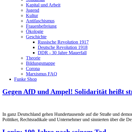
Kapital und Arbeit
Jugend
Kultur
Antifaschismus
Frauenbefreiung
Ökologie
Geschichte
Russische Revolution 1917
Deutsche Revolution 1918
DDR - 30 Jahre Mauerfall
Theorie
Bildungsmappe
Corona
Marxismus FAQ
Funke Shop
Gegen AfD und Ampel! Solidarität heißt st
In ganz Deutschland gehen Hundertausende auf die Straße und demon
Politiker, Rechtsradikale und Unternehmer und sinnierten über die D
Lenin: 100 Jahre nach seinem Tod