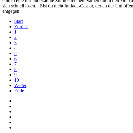
einmal eine mir unbekannte Stimme meinen Namen durch den Flur rufe
sich schnell lösen. „Bist du nicht Intifada-Caspar, der an der Uni ö
entgegen.
Start
Zurück
1
2
3
4
5
6
7
8
9
10
Weiter
Ende
Auf Facebook folgen
Bei Twitter teilen
Instagram
Auf Youtube folgen
der funke - Shop
marxist.com