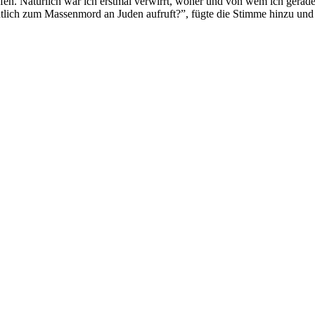
n. Natürlich war ich erstmal verwirrt, woher und von wem ich gerade
ffentlich zum Massenmord an Juden aufruft?”, fügte die Stimme hinzu u