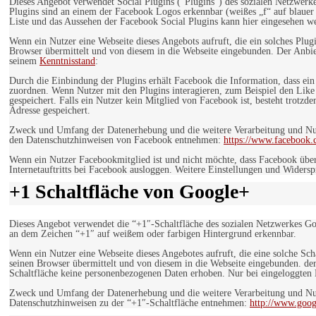
Dieses Angebot verwendet Social Plugins ("Plugins") des sozialen Netzwerk
Plugins sind an einem der Facebook Logos erkennbar (weißes „f“ auf blaue
Liste und das Aussehen der Facebook Social Plugins kann hier eingesehen 
Wenn ein Nutzer eine Webseite dieses Angebots aufruft, die ein solches Plug
Browser übermittelt und von diesem in die Webseite eingebunden. Der Anbiet
seinem
Kenntnisstand
:
Durch die Einbindung der Plugins erhält Facebook die Information, dass ei
zuordnen. Wenn Nutzer mit den Plugins interagieren, zum Beispiel den Like
gespeichert. Falls ein Nutzer kein Mitglied von Facebook ist, besteht trotz
Adresse gespeichert.
Zweck und Umfang der Datenerhebung und die weitere Verarbeitung und Nutz
den Datenschutzhinweisen von Facebook entnehmen:
https://www.facebook.
Wenn ein Nutzer Facebookmitglied ist und nicht möchte, dass Facebook über
Internetauftritts bei Facebook ausloggen. Weitere Einstellungen und Wider
+1 Schaltfläche von Google+
Dieses Angebot verwendet die “+1″-Schaltfläche des sozialen Netzwerkes Go
an dem Zeichen “+1″ auf weißem oder farbigen Hintergrund erkennbar.
Wenn ein Nutzer eine Webseite dieses Angebotes aufruft, die eine solche Sch
seinen Browser übermittelt und von diesem in die Webseite eingebunden. der
Schaltfläche keine personenbezogenen Daten erhoben. Nur bei eingeloggten M
Zweck und Umfang der Datenerhebung und die weitere Verarbeitung und Nut
Datenschutzhinweisen zu der “+1″-Schaltfläche entnehmen:
http://www.goog