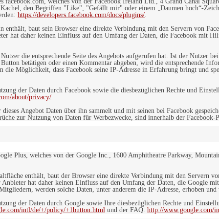
es facebook.com, welches von der Facebook Ireland Ltd., 4 Grand Canal Squar
r Kachel, den Begriffen "Like", "Gefällt mir" oder einem „Daumen hoch“-Zeich
werden:
https://developers.facebook.com/docs/plugins/
.
in enthält, baut sein Browser eine direkte Verbindung mit den Servern von Fac
er hat daher keinen Einfluss auf den Umfang der Daten, die Facebook mit Hilf
n Nutzer die entsprechende Seite des Angebots aufgerufen hat. Ist der Nutzer
 Button betätigen oder einen Kommentar abgeben, wird die entsprechende Info
dem die Möglichkeit, dass Facebook seine IP-Adresse in Erfahrung bringt und sp
ung der Daten durch Facebook sowie die diesbezüglichen Rechte und Einstell
com/about/privacy/
.
 dieses Angebot Daten über ihn sammelt und mit seinen bei Facebook gespeiche
sprüche zur Nutzung von Daten für Werbezwecke, sind innerhalb der Facebook-P
ogle Plus, welches von der Google Inc., 1600 Amphitheatre Parkway, Mountain
altfläche enthält, baut der Browser eine direkte Verbindung mit den Servern v
 Anbieter hat daher keinen Einfluss auf den Umfang der Daten, die Google mit
itgliedern, werden solche Daten, unter anderem die IP-Adresse, erhoben und v
zung der Daten durch Google sowie Ihre diesbezüglichen Rechte und Einstellu
le.com/intl/de/+/policy/+1button.html
und der FAQ:
http://www.google.com/int