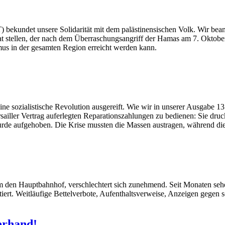
) bekundet unsere Solidarität mit dem palästinensischen Volk. Wir bea
taat stellen, der nach dem Überraschungsangriff der Hamas am 7. Oktob
smus in der gesamten Region erreicht werden kann.
e sozialistische Revolution ausgereift. Wie wir in unserer Ausgabe 137
rsailler Vertrag auferlegten Reparationszahlungen zu bedienen: Sie dru
de aufgehoben. Die Krise mussten die Massen austragen, während die K
m den Hauptbahnhof, verschlechtert sich zunehmend. Seit Monaten se
ontiert. Weitläufige Bettelverbote, Aufenthaltsverweise, Anzeigen geg
erhand!