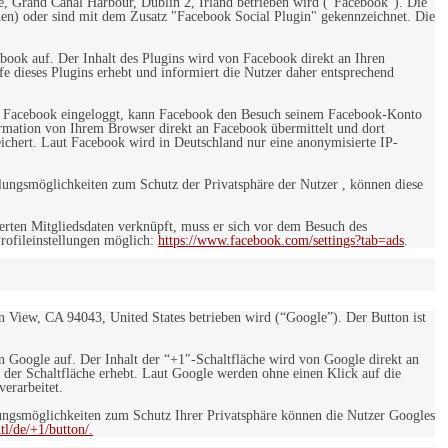
e, Grand Canal Harbour, Dublin 2, Irland betrieben wird ("Facebook"). Die
en) oder sind mit dem Zusatz "Facebook Social Plugin" gekennzeichnet. Die
ebook auf. Der Inhalt des Plugins wird von Facebook direkt an Ihren
e dieses Plugins erhebt und informiert die Nutzer daher entsprechend
 bei Facebook eingeloggt, kann Facebook den Besuch seinem Facebook-Konto
rmation von Ihrem Browser direkt an Facebook übermittelt und dort
eichert. Laut Facebook wird in Deutschland nur eine anonymisierte IP-
ungsmöglichkeiten zum Schutz der Privatsphäre der Nutzer , können diese
rten Mitgliedsdaten verknüpft, muss er sich vor dem Besuch des
rofileinstellungen möglich:
https://www.facebook.com/settings?tab=ads
.
 View, CA 94043, United States betrieben wird (“Google”). Der Button ist
on Google auf. Der Inhalt der “+1″-Schaltfläche wird von Google direkt an
 der Schaltfläche erhebt. Laut Google werden ohne einen Klick auf die
erarbeitet.
ngsmöglichkeiten zum Schutz Ihrer Privatsphäre können die Nutzer Googles
l/de/+1/button/.