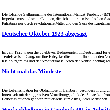
Die folgende Stellungnahme der International Marxist Tendency (IMT
Imperialismus und seiner Lakaien, die sich hinter den israelischen S
Palästinas nur durch revolutionäre Mittel und den Sturz des Kapitali
Deutscher Oktober 1923 abgesagt
Im Jahr 1923 waren die objektiven Bedingungen in Deutschland für ein
Teufelskreis in Gang, um ihre Kriegskredite und die ihr durch den Ve
Kleinbürgertums und der Arbeiterklasse. Auch der Achtstundentag wur
Nicht mal das Mindeste
Die Lebenssituation für Obdachlose in Hamburg, besonders in und u
Innenstadt mit der aggressiven Vertreibungspolitik des Senats konfr
Leibesvisitationen gehören mittlerweile zum Alltag vieler Menschen.
Werkschließung in Gendorf: 3M in Arbeit