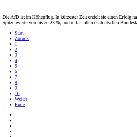
Die AfD ist im Höhenflug. In kürzester Zeit erzielt sie einen Erfol
Spitzenwerte von bis zu 23 %; und in fast allen ostdeutschen Bundes
Start
Zurück
1
2
3
4
5
6
7
8
9
10
Weiter
Ende
Auf Facebook folgen
Bei Twitter teilen
Instagram
Auf Youtube folgen
der funke - Shop