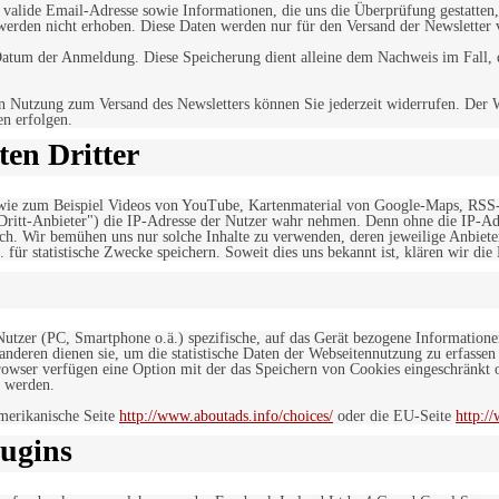
alide Email-Adresse sowie Informationen, die uns die Überprüfung gestatten,
werden nicht erhoben. Diese Daten werden nur für den Versand der Newsletter 
tum der Anmeldung. Diese Speicherung dient alleine dem Nachweis im Fall, da
n Nutzung zum Versand des Newsletters können Sie jederzeit widerrufen. Der W
en erfolgen.
en Dritter
, wie zum Beispiel Videos von YouTube, Kartenmaterial von Google-Maps, RSS
"Dritt-Anbieter") die IP-Adresse der Nutzer wahr nehmen. Denn ohne die IP-Adr
rlich. Wir bemühen uns nur solche Inhalte zu verwenden, deren jeweilige Anbiete
. für statistische Zwecke speichern. Soweit dies uns bekannt ist, klären wir die
 Nutzer (PC, Smartphone o.ä.) spezifische, auf das Gerät bezogene Information
deren dienen sie, um die statistische Daten der Webseitennutzung zu erfassen
owser verfügen eine Option mit der das Speichern von Cookies eingeschränkt od
 werden.
merikanische Seite
http://www.aboutads.info/choices/
oder die EU-Seite
http:/
ugins