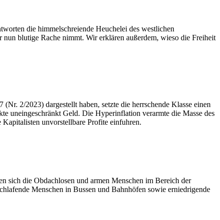
ntworten die himmelschreiende Heuchelei des westlichen
er nun blutige Rache nimmt. Wir erklären außerdem, wieso die Freiheit
 (Nr. 2/2023) dargestellt haben, setzte die herrschende Klasse einen
ckte uneingeschränkt Geld. Die Hyperinflation verarmte die Masse des
apitalisten unvorstellbare Profite einfuhren.
hen sich die Obdachlosen und armen Menschen im Bereich der
en schlafende Menschen in Bussen und Bahnhöfen sowie erniedrigende