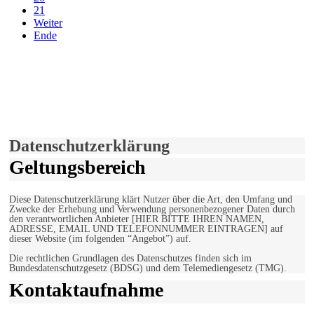
21
Weiter
Ende
derfunke.de verwendet Cookies!
Hiermit stimmen Sie der weiteren Nutzung unserer Seite und der
Verwendung von Cookies zu.
Mehr erfahren
Einverstanden!
Datenschutzerklärung
Geltungsbereich
Diese Datenschutzerklärung klärt Nutzer über die Art, den Umfang und
Zwecke der Erhebung und Verwendung personenbezogener Daten durch
den verantwortlichen Anbieter [HIER BITTE IHREN NAMEN,
ADRESSE, EMAIL UND TELEFONNUMMER EINTRAGEN] auf
dieser Website (im folgenden “Angebot”) auf.
Die rechtlichen Grundlagen des Datenschutzes finden sich im
Bundesdatenschutzgesetz (BDSG) und dem Telemediengesetz (TMG).
Kontaktaufnahme