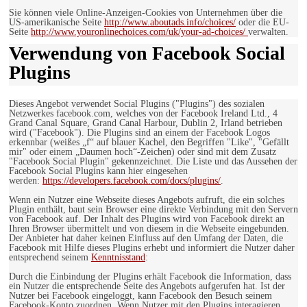
Sie können viele Online-Anzeigen-Cookies von Unternehmen über die
US-amerikanische Seite
http://www.aboutads.info/choices/
oder die EU-
Seite
http://www.youronlinechoices.com/uk/your-ad-choices/
verwalten.
Verwendung von Facebook Social
Plugins
Dieses Angebot verwendet Social Plugins ("Plugins") des sozialen
Netzwerkes facebook.com, welches von der Facebook Ireland Ltd., 4
Grand Canal Square, Grand Canal Harbour, Dublin 2, Irland betrieben
wird ("Facebook"). Die Plugins sind an einem der Facebook Logos
erkennbar (weißes „f“ auf blauer Kachel, den Begriffen "Like", "Gefällt
mir" oder einem „Daumen hoch“-Zeichen) oder sind mit dem Zusatz
"Facebook Social Plugin" gekennzeichnet. Die Liste und das Aussehen der
Facebook Social Plugins kann hier eingesehen
werden:
https://developers.facebook.com/docs/plugins/
.
Wenn ein Nutzer eine Webseite dieses Angebots aufruft, die ein solches
Plugin enthält, baut sein Browser eine direkte Verbindung mit den Servern
von Facebook auf. Der Inhalt des Plugins wird von Facebook direkt an
Ihren Browser übermittelt und von diesem in die Webseite eingebunden.
Der Anbieter hat daher keinen Einfluss auf den Umfang der Daten, die
Facebook mit Hilfe dieses Plugins erhebt und informiert die Nutzer daher
entsprechend seinem
Kenntnisstand
:
Durch die Einbindung der Plugins erhält Facebook die Information, dass
ein Nutzer die entsprechende Seite des Angebots aufgerufen hat. Ist der
Nutzer bei Facebook eingeloggt, kann Facebook den Besuch seinem
Facebook-Konto zuordnen. Wenn Nutzer mit den Plugins interagieren,