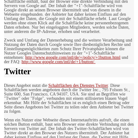
Schaltfläche enthält, baut der Browser eine direkte Verbindung mit den
Servern von Google auf. Der Inhalt der “+1″-Schaltfläche wird von
Google direkt an seinen Browser übermittelt und von diesem in die
Webseite eingebunden. der Anbieter hat daher keinen Einfluss auf den
Umfang der Daten, die Google mit der Schaltfläche erhebt. Laut Google
werden ohne einen Klick auf die Schaltfläche keine personenbezogenen
Daten erhoben. Nur bei eingeloggten Mitgliedern, werden solche Daten,
unter anderem die IP-Adresse, erhoben und verarbeitet.
Zweck und Umfang der Datenerhebung und die weitere Verarbeitung und
Nutzung der Daten durch Google sowie Ihre diesbezüglichen Rechte und
Einstellungsmöglichkeiten zum Schutz Ihrer Privatsphäre können die
Nutzer Googles Datenschutzhinweisen zu der “+1″-Schaltfläche
entnehmen:
http://www.google.com/intl/de/+/policy/+1button.html
und
der FAQ:
http://www.google.com/intl/de/+1/button/.
Twitter
Dieses Angebot nutzt die
Schaltflächen des Dienstes Twitter
. Diese
Schaltflächen werden angeboten durch die Twitter Inc., 795 Folsom St.,
Suite 600, San Francisco, CA 94107, USA. Sie sind an Begriffen wie
"Twitter" oder "Folge", verbunden mit einem stillisierten blauen Vogel
erkennbar. Mit Hilfe der Schaltflächen ist es möglich einen Beitrag oder
Seite dieses Angebotes bei Twitter zu teilen oder dem Anbieter bei Twitter
zu folgen.
Wenn ein Nutzer eine Webseite dieses Internetauftritts aufruft, die einen
solchen Button enthält, baut sein Browser eine direkte Verbindung mit den
Servern von Twitter auf. Der Inhalt des Twitter-Schaltflächen wird von
Twitter direkt an den Browser des Nutzers übermittelt. Der Anbieter hat
daher keinen Einfluss auf den Umfang der Daten, die Twitter mit Hilfe