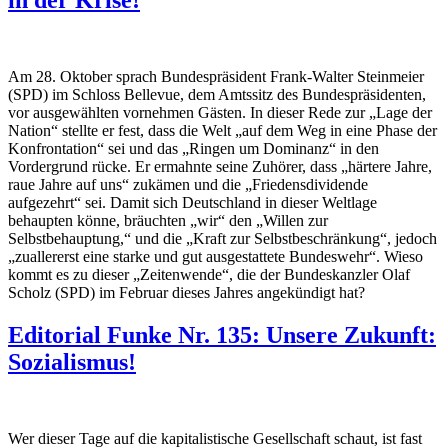
in der Krise!
Am 28. Oktober sprach Bundespräsident Frank-Walter Steinmeier
(SPD) im Schloss Bellevue, dem Amtssitz des Bundespräsidenten,
vor ausgewählten vornehmen Gästen. In dieser Rede zur „Lage der
Nation“ stellte er fest, dass die Welt „auf dem Weg in eine Phase der
Konfrontation“ sei und das „Ringen um Dominanz“ in den
Vordergrund rücke. Er ermahnte seine Zuhörer, dass „härtere Jahre,
raue Jahre auf uns“ zukämen und die „Friedensdividende
aufgezehrt“ sei. Damit sich Deutschland in dieser Weltlage
behaupten könne, bräuchten „wir“ den „Willen zur
Selbstbehauptung,“ und die „Kraft zur Selbstbeschränkung“, jedoch
„zuallererst eine starke und gut ausgestattete Bundeswehr“. Wieso
kommt es zu dieser „Zeitenwende“, die der Bundeskanzler Olaf
Scholz (SPD) im Februar dieses Jahres angekündigt hat?
Editorial Funke Nr. 135: Unsere Zukunft:
Sozialismus!
Wer dieser Tage auf die kapitalistische Gesellschaft schaut, ist fast