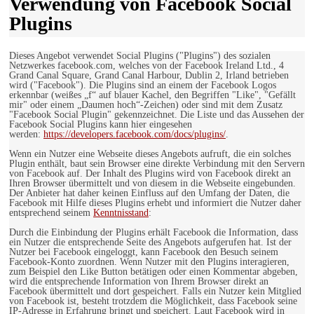
Verwendung von Facebook Social
Plugins
Dieses Angebot verwendet Social Plugins ("Plugins") des sozialen
Netzwerkes facebook.com, welches von der Facebook Ireland Ltd., 4
Grand Canal Square, Grand Canal Harbour, Dublin 2, Irland betrieben
wird ("Facebook"). Die Plugins sind an einem der Facebook Logos
erkennbar (weißes „f“ auf blauer Kachel, den Begriffen "Like", "Gefällt
mir" oder einem „Daumen hoch“-Zeichen) oder sind mit dem Zusatz
"Facebook Social Plugin" gekennzeichnet. Die Liste und das Aussehen der
Facebook Social Plugins kann hier eingesehen
werden:
https://developers.facebook.com/docs/plugins/
.
Wenn ein Nutzer eine Webseite dieses Angebots aufruft, die ein solches
Plugin enthält, baut sein Browser eine direkte Verbindung mit den Servern
von Facebook auf. Der Inhalt des Plugins wird von Facebook direkt an
Ihren Browser übermittelt und von diesem in die Webseite eingebunden.
Der Anbieter hat daher keinen Einfluss auf den Umfang der Daten, die
Facebook mit Hilfe dieses Plugins erhebt und informiert die Nutzer daher
entsprechend seinem
Kenntnisstand
:
Durch die Einbindung der Plugins erhält Facebook die Information, dass
ein Nutzer die entsprechende Seite des Angebots aufgerufen hat. Ist der
Nutzer bei Facebook eingeloggt, kann Facebook den Besuch seinem
Facebook-Konto zuordnen. Wenn Nutzer mit den Plugins interagieren,
zum Beispiel den Like Button betätigen oder einen Kommentar abgeben,
wird die entsprechende Information von Ihrem Browser direkt an
Facebook übermittelt und dort gespeichert. Falls ein Nutzer kein Mitglied
von Facebook ist, besteht trotzdem die Möglichkeit, dass Facebook seine
IP-Adresse in Erfahrung bringt und speichert. Laut Facebook wird in