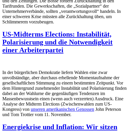
und den Zeitungen. Die Bosse fordern Zurückhaltung in den
Tarifrunden. Die Gewerkschaften, die „Sozialpartner“ der
Unternehmerverbände, sollten „verantwortungsvoll“ handeln. In
einer schweren Krise müssten alle Zurückhaltung üben, um
Schlimmerem vorzubeugen.
US-Midterms Elections: Instabilität,
Polarisierung und die Notwendigkeit
einer Arbeiterpartei
In der bürgerlichen Demokratie liefern Wahlen eine zwar
unvollständige, aber durchaus erhellende Momentaufnahme der
gesellschaftlichen Stimmung zu einem bestimmten Zeitpunkt. Vor
dem Hintergrund zunehmender Instabilität und Polarisierung finden
dabei an der Wahlurne die gegenläufigen Tendenzen im
Massenbewusstsein einen (wenn auch verzerrten) Ausdruck. Eine
Analyse der Midterm Elections (Zwischenwahlen zum US-
Kongress) von
unseren amerikanischen Genossen
John Peterson
und Tom Trottier vom 11. November.
Energiekrise und Inflation: Wir sitzen