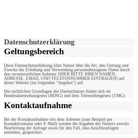
derfunke.de verwendet Cookies!
Hiermit stimmen Sie der weiteren Nutzung unserer Seite und der
Verwendung von Cookies zu.
Mehr erfahren
Einverstanden!
Datenschutzerklärung
Geltungsbereich
Diese Datenschutzerklärung klärt Nutzer über die Art, den Umfang und
Zwecke der Erhebung und Verwendung personenbezogener Daten durch
den verantwortlichen Anbieter [HIER BITTE IHREN NAMEN,
ADRESSE, EMAIL UND TELEFONNUMMER EINTRAGEN] auf
dieser Website (im folgenden “Angebot”) auf.
Die rechtlichen Grundlagen des Datenschutzes finden sich im
Bundesdatenschutzgesetz (BDSG) und dem Telemediengesetz (TMG).
Kontaktaufnahme
Bei der Kontaktaufnahme mit dem Anbieter (zum Beispiel per
Kontaktformular oder E-Mail) werden die Angaben des Nutzers zwecks
Bearbeitung der Anfrage sowie für den Fall, dass Anschlussfragen
entstehen, gespeichert.