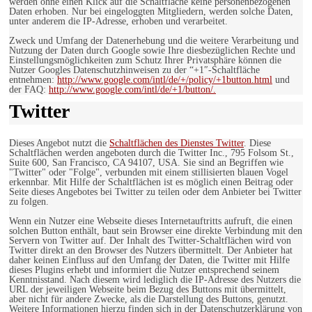
werden ohne einen Klick auf die Schaltfläche keine personenbezogenen
Daten erhoben. Nur bei eingeloggten Mitgliedern, werden solche Daten,
unter anderem die IP-Adresse, erhoben und verarbeitet.
Zweck und Umfang der Datenerhebung und die weitere Verarbeitung und
Nutzung der Daten durch Google sowie Ihre diesbezüglichen Rechte und
Einstellungsmöglichkeiten zum Schutz Ihrer Privatsphäre können die
Nutzer Googles Datenschutzhinweisen zu der “+1″-Schaltfläche
entnehmen:
http://www.google.com/intl/de/+/policy/+1button.html
und
der FAQ:
http://www.google.com/intl/de/+1/button/.
Twitter
Dieses Angebot nutzt die
Schaltflächen des Dienstes Twitter
. Diese
Schaltflächen werden angeboten durch die Twitter Inc., 795 Folsom St.,
Suite 600, San Francisco, CA 94107, USA. Sie sind an Begriffen wie
"Twitter" oder "Folge", verbunden mit einem stillisierten blauen Vogel
erkennbar. Mit Hilfe der Schaltflächen ist es möglich einen Beitrag oder
Seite dieses Angebotes bei Twitter zu teilen oder dem Anbieter bei Twitter
zu folgen.
Wenn ein Nutzer eine Webseite dieses Internetauftritts aufruft, die einen
solchen Button enthält, baut sein Browser eine direkte Verbindung mit den
Servern von Twitter auf. Der Inhalt des Twitter-Schaltflächen wird von
Twitter direkt an den Browser des Nutzers übermittelt. Der Anbieter hat
daher keinen Einfluss auf den Umfang der Daten, die Twitter mit Hilfe
dieses Plugins erhebt und informiert die Nutzer entsprechend seinem
Kenntnisstand. Nach diesem wird lediglich die IP-Adresse des Nutzers die
URL der jeweiligen Webseite beim Bezug des Buttons mit übermittelt,
aber nicht für andere Zwecke, als die Darstellung des Buttons, genutzt.
Weitere Informationen hierzu finden sich in der Datenschutzerklärung von