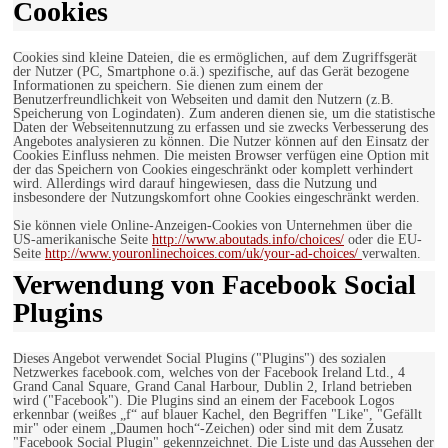
Cookies
Cookies sind kleine Dateien, die es ermöglichen, auf dem Zugriffsgerät
der Nutzer (PC, Smartphone o.ä.) spezifische, auf das Gerät bezogene
Informationen zu speichern. Sie dienen zum einem der
Benutzerfreundlichkeit von Webseiten und damit den Nutzern (z.B.
Speicherung von Logindaten). Zum anderen dienen sie, um die statistische
Daten der Webseitennutzung zu erfassen und sie zwecks Verbesserung des
Angebotes analysieren zu können. Die Nutzer können auf den Einsatz der
Cookies Einfluss nehmen. Die meisten Browser verfügen eine Option mit
der das Speichern von Cookies eingeschränkt oder komplett verhindert
wird. Allerdings wird darauf hingewiesen, dass die Nutzung und
insbesondere der Nutzungskomfort ohne Cookies eingeschränkt werden.
Sie können viele Online-Anzeigen-Cookies von Unternehmen über die
US-amerikanische Seite
http://www.aboutads.info/choices/
oder die EU-
Seite
http://www.youronlinechoices.com/uk/your-ad-choices/
verwalten.
Verwendung von Facebook Social
Plugins
Dieses Angebot verwendet Social Plugins ("Plugins") des sozialen
Netzwerkes facebook.com, welches von der Facebook Ireland Ltd., 4
Grand Canal Square, Grand Canal Harbour, Dublin 2, Irland betrieben
wird ("Facebook"). Die Plugins sind an einem der Facebook Logos
erkennbar (weißes „f“ auf blauer Kachel, den Begriffen "Like", "Gefällt
mir" oder einem „Daumen hoch“-Zeichen) oder sind mit dem Zusatz
"Facebook Social Plugin" gekennzeichnet. Die Liste und das Aussehen der