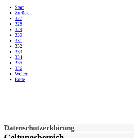
Start
Zurück
327
328
329
330
331
332
333
334
335
336
Weiter
Ende
derfunke.de verwendet Cookies!
Hiermit stimmen Sie der weiteren Nutzung unserer Seite und der
Verwendung von Cookies zu.
Mehr erfahren
Einverstanden!
Datenschutzerklärung
Geltungsbereich