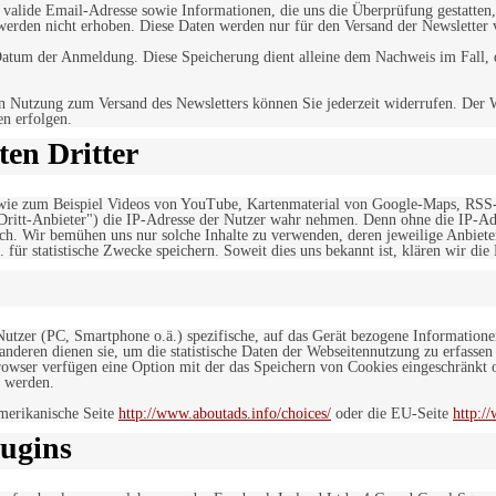
alide Email-Adresse sowie Informationen, die uns die Überprüfung gestatten,
werden nicht erhoben. Diese Daten werden nur für den Versand der Newsletter 
tum der Anmeldung. Diese Speicherung dient alleine dem Nachweis im Fall, da
n Nutzung zum Versand des Newsletters können Sie jederzeit widerrufen. Der W
en erfolgen.
en Dritter
, wie zum Beispiel Videos von YouTube, Kartenmaterial von Google-Maps, RSS
"Dritt-Anbieter") die IP-Adresse der Nutzer wahr nehmen. Denn ohne die IP-Adr
rlich. Wir bemühen uns nur solche Inhalte zu verwenden, deren jeweilige Anbiete
. für statistische Zwecke speichern. Soweit dies uns bekannt ist, klären wir die
 Nutzer (PC, Smartphone o.ä.) spezifische, auf das Gerät bezogene Information
deren dienen sie, um die statistische Daten der Webseitennutzung zu erfassen
owser verfügen eine Option mit der das Speichern von Cookies eingeschränkt od
 werden.
merikanische Seite
http://www.aboutads.info/choices/
oder die EU-Seite
http:/
ugins