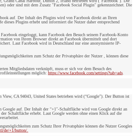
e, Grand Canal Harbour, Dublin 2, Irland betrieben wird ("Facebook"). Die
en) oder sind mit dem Zusatz "Facebook Social Plugin" gekennzeichnet. Die
ebook auf. Der Inhalt des Plugins wird von Facebook direkt an Ihren
e dieses Plugins erhebt und informiert die Nutzer daher entsprechend
 bei Facebook eingeloggt, kann Facebook den Besuch seinem Facebook-Konto
rmation von Ihrem Browser direkt an Facebook übermittelt und dort
eichert. Laut Facebook wird in Deutschland nur eine anonymisierte IP-
ungsmöglichkeiten zum Schutz der Privatsphäre der Nutzer , können diese
rten Mitgliedsdaten verknüpft, muss er sich vor dem Besuch des
rofileinstellungen möglich:
https://www.facebook.com/settings?tab=ads
.
 View, CA 94043, United States betrieben wird (“Google”). Der Button ist
on Google auf. Der Inhalt der “+1″-Schaltfläche wird von Google direkt an
 der Schaltfläche erhebt. Laut Google werden ohne einen Klick auf die
erarbeitet.
ngsmöglichkeiten zum Schutz Ihrer Privatsphäre können die Nutzer Googles
l/de/+1/button/.