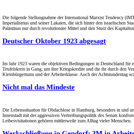
Die folgende Stellungnahme der International Marxist Tendency (IMT
Imperialismus und seiner Lakaien, die sich hinter den israelischen S
Palästinas nur durch revolutionäre Mittel und den Sturz des Kapitali
Deutscher Oktober 1923 abgesagt
Im Jahr 1923 waren die objektiven Bedingungen in Deutschland für ein
Teufelskreis in Gang, um ihre Kriegskredite und die ihr durch den Ve
Kleinbürgertums und der Arbeiterklasse. Auch der Achtstundentag wur
Nicht mal das Mindeste
Die Lebenssituation für Obdachlose in Hamburg, besonders in und u
Innenstadt mit der aggressiven Vertreibungspolitik des Senats konfr
Leibesvisitationen gehören mittlerweile zum Alltag vieler Menschen.
Werkschließung in Gendorf: 3M in Arbeit