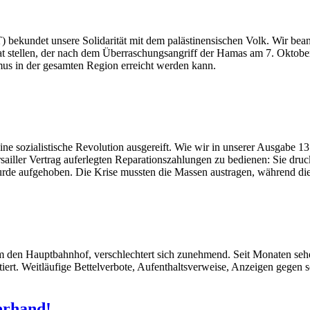
) bekundet unsere Solidarität mit dem palästinensischen Volk. Wir bea
taat stellen, der nach dem Überraschungsangriff der Hamas am 7. Oktob
smus in der gesamten Region erreicht werden kann.
e sozialistische Revolution ausgereift. Wie wir in unserer Ausgabe 137
rsailler Vertrag auferlegten Reparationszahlungen zu bedienen: Sie dru
de aufgehoben. Die Krise mussten die Massen austragen, während die K
m den Hauptbahnhof, verschlechtert sich zunehmend. Seit Monaten se
ontiert. Weitläufige Bettelverbote, Aufenthaltsverweise, Anzeigen geg
erhand!