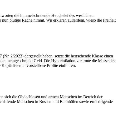
ntworten die himmelschreiende Heuchelei des westlichen
er nun blutige Rache nimmt. Wir erklären außerdem, wieso die Freiheit
 (Nr. 2/2023) dargestellt haben, setzte die herrschende Klasse einen
ckte uneingeschränkt Geld. Die Hyperinflation verarmte die Masse des
apitalisten unvorstellbare Profite einfuhren.
hen sich die Obdachlosen und armen Menschen im Bereich der
en schlafende Menschen in Bussen und Bahnhöfen sowie erniedrigende