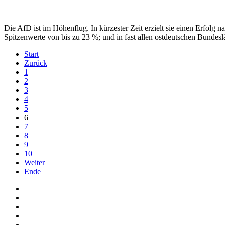
Die AfD ist im Höhenflug. In kürzester Zeit erzielt sie einen Erfol
Spitzenwerte von bis zu 23 %; und in fast allen ostdeutschen Bundes
Start
Zurück
1
2
3
4
5
6
7
8
9
10
Weiter
Ende
Auf Facebook folgen
Bei Twitter teilen
Instagram
Auf Youtube folgen
der funke - Shop