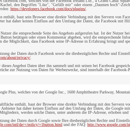
es facebook.com, welches von der Facebook Ireland Ltd., 4 Grand Canal Squar
r Kachel, den Begriffen "Like", "Gefällt mir" oder einem „Daumen hoch“-Zeich
werden:
https://developers.facebook.com/docs/plugins/
.
in enthält, baut sein Browser eine direkte Verbindung mit den Servern von Fac
er hat daher keinen Einfluss auf den Umfang der Daten, die Facebook mit Hilf
n Nutzer die entsprechende Seite des Angebots aufgerufen hat. Ist der Nutzer
 Button betätigen oder einen Kommentar abgeben, wird die entsprechende Info
dem die Möglichkeit, dass Facebook seine IP-Adresse in Erfahrung bringt und sp
ung der Daten durch Facebook sowie die diesbezüglichen Rechte und Einstell
com/about/privacy/
.
 dieses Angebot Daten über ihn sammelt und mit seinen bei Facebook gespeiche
sprüche zur Nutzung von Daten für Werbezwecke, sind innerhalb der Facebook-P
ogle Plus, welches von der Google Inc., 1600 Amphitheatre Parkway, Mountain
altfläche enthält, baut der Browser eine direkte Verbindung mit den Servern v
 Anbieter hat daher keinen Einfluss auf den Umfang der Daten, die Google mit
itgliedern, werden solche Daten, unter anderem die IP-Adresse, erhoben und v
zung der Daten durch Google sowie Ihre diesbezüglichen Rechte und Einstellu
le.com/intl/de/+/policy/+1button.html
und der FAQ:
http://www.google.com/int