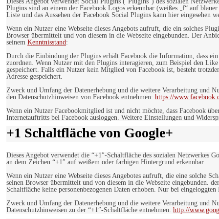
Dieses Angebot verwendet Social Plugins ("Plugins") des sozialen Netzwerk
Plugins sind an einem der Facebook Logos erkennbar (weißes „f“ auf blaue
Liste und das Aussehen der Facebook Social Plugins kann hier eingesehen 
Wenn ein Nutzer eine Webseite dieses Angebots aufruft, die ein solches Plug
Browser übermittelt und von diesem in die Webseite eingebunden. Der Anbiet
seinem
Kenntnisstand
:
Durch die Einbindung der Plugins erhält Facebook die Information, dass ei
zuordnen. Wenn Nutzer mit den Plugins interagieren, zum Beispiel den Like
gespeichert. Falls ein Nutzer kein Mitglied von Facebook ist, besteht trotz
Adresse gespeichert.
Zweck und Umfang der Datenerhebung und die weitere Verarbeitung und Nutz
den Datenschutzhinweisen von Facebook entnehmen:
https://www.facebook.
Wenn ein Nutzer Facebookmitglied ist und nicht möchte, dass Facebook über
Internetauftritts bei Facebook ausloggen. Weitere Einstellungen und Wider
+1 Schaltfläche von Google+
Dieses Angebot verwendet die “+1″-Schaltfläche des sozialen Netzwerkes Go
an dem Zeichen “+1″ auf weißem oder farbigen Hintergrund erkennbar.
Wenn ein Nutzer eine Webseite dieses Angebotes aufruft, die eine solche Sch
seinen Browser übermittelt und von diesem in die Webseite eingebunden. der
Schaltfläche keine personenbezogenen Daten erhoben. Nur bei eingeloggten M
Zweck und Umfang der Datenerhebung und die weitere Verarbeitung und Nut
Datenschutzhinweisen zu der “+1″-Schaltfläche entnehmen:
http://www.goog