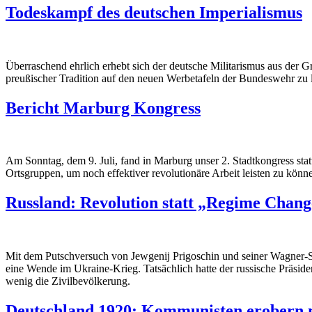
Todeskampf des deutschen Imperialismus
Überraschend ehrlich erhebt sich der deutsche Militarismus aus der Gr
preußischer Tradition auf den neuen Werbetafeln der Bundeswehr zu 
Bericht Marburg Kongress
Am Sonntag, dem 9. Juli, fand in Marburg unser 2. Stadtkongress statt
Ortsgruppen, um noch effektiver revolutionäre Arbeit leisten zu könn
Russland: Revolution statt „Regime Chang
Mit dem Putschversuch von Jewgenij Prigoschin und seiner Wagner-Sö
eine Wende im Ukraine-Krieg. Tatsächlich hatte der russische Präsiden
wenig die Zivilbevölkerung.
Deutschland 1920: Kommunisten erobern m