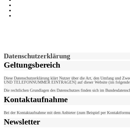
Auf Youtube folgen
der funke - Shop
marxist.com
derfunke.de verwendet Cookies!
Hiermit stimmen Sie der weiteren Nutzung unserer Seite und der V
Einverstanden!
Datenschutzerklärung
Geltungsbereich
Diese Datenschutzerklärung klärt Nutzer über die Art, den Umfang un
UND TELEFONNUMMER EINTRAGEN] auf dieser Website (im folgenden 
Die rechtlichen Grundlagen des Datenschutzes finden sich im Bundesdaten
Kontaktaufnahme
Bei der Kontaktaufnahme mit dem Anbieter (zum Beispiel per Kontaktformula
Newsletter