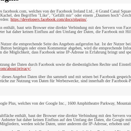
es facebook.com, welches von der Facebook Ireland Ltd., 4 Grand Canal Squar
r Kachel, den Begriffen "Like", "Gefällt mir" oder einem „Daumen hoch“-Zeich
werden:
https://developers.facebook.com/docs/plugins/
.
in enthält, baut sein Browser eine direkte Verbindung mit den Servern von Fac
er hat daher keinen Einfluss auf den Umfang der Daten, die Facebook mit Hilf
n Nutzer die entsprechende Seite des Angebots aufgerufen hat. Ist der Nutzer
 Button betätigen oder einen Kommentar abgeben, wird die entsprechende Info
dem die Möglichkeit, dass Facebook seine IP-Adresse in Erfahrung bringt und sp
ung der Daten durch Facebook sowie die diesbezüglichen Rechte und Einstell
com/about/privacy/
.
 dieses Angebot Daten über ihn sammelt und mit seinen bei Facebook gespeiche
sprüche zur Nutzung von Daten für Werbezwecke, sind innerhalb der Facebook-P
ogle Plus, welches von der Google Inc., 1600 Amphitheatre Parkway, Mountain
altfläche enthält, baut der Browser eine direkte Verbindung mit den Servern v
 Anbieter hat daher keinen Einfluss auf den Umfang der Daten, die Google mit
itgliedern, werden solche Daten, unter anderem die IP-Adresse, erhoben und v