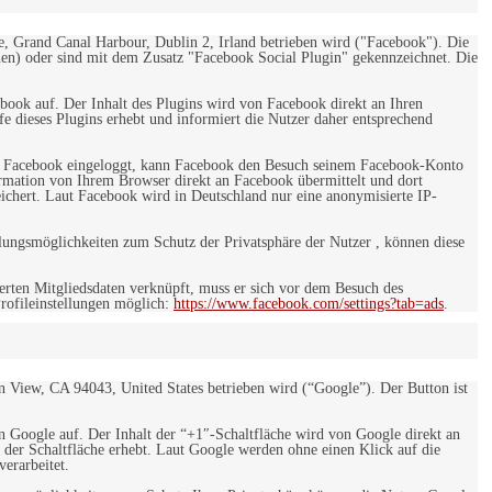
e, Grand Canal Harbour, Dublin 2, Irland betrieben wird ("Facebook"). Die
en) oder sind mit dem Zusatz "Facebook Social Plugin" gekennzeichnet. Die
ebook auf. Der Inhalt des Plugins wird von Facebook direkt an Ihren
e dieses Plugins erhebt und informiert die Nutzer daher entsprechend
 bei Facebook eingeloggt, kann Facebook den Besuch seinem Facebook-Konto
rmation von Ihrem Browser direkt an Facebook übermittelt und dort
eichert. Laut Facebook wird in Deutschland nur eine anonymisierte IP-
ungsmöglichkeiten zum Schutz der Privatsphäre der Nutzer , können diese
rten Mitgliedsdaten verknüpft, muss er sich vor dem Besuch des
rofileinstellungen möglich:
https://www.facebook.com/settings?tab=ads
.
 View, CA 94043, United States betrieben wird (“Google”). Der Button ist
on Google auf. Der Inhalt der “+1″-Schaltfläche wird von Google direkt an
 der Schaltfläche erhebt. Laut Google werden ohne einen Klick auf die
erarbeitet.