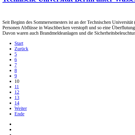
Seit Beginn des Sommersemesters ist an der Technischen Universität 
Personen Abflüsse in Waschbecken verstopft und so eine Überflutun
Davon waren auch Brandmeldeanlagen und die Sicherheitsbeleuchtun
Start
Zurück
5
6
7
8
9
10
11
12
13
14
Weiter
Ende
Auf Facebook folgen
Bei Twitter teilen
Instagram