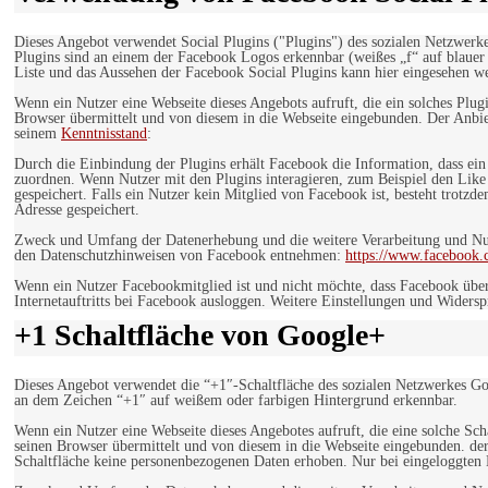
Dieses Angebot verwendet Social Plugins ("Plugins") des sozialen Netzwerk
Plugins sind an einem der Facebook Logos erkennbar (weißes „f“ auf blaue
Liste und das Aussehen der Facebook Social Plugins kann hier eingesehen 
Wenn ein Nutzer eine Webseite dieses Angebots aufruft, die ein solches Plug
Browser übermittelt und von diesem in die Webseite eingebunden. Der Anbiet
seinem
Kenntnisstand
:
Durch die Einbindung der Plugins erhält Facebook die Information, dass ei
zuordnen. Wenn Nutzer mit den Plugins interagieren, zum Beispiel den Like
gespeichert. Falls ein Nutzer kein Mitglied von Facebook ist, besteht trotz
Adresse gespeichert.
Zweck und Umfang der Datenerhebung und die weitere Verarbeitung und Nutz
den Datenschutzhinweisen von Facebook entnehmen:
https://www.facebook.
Wenn ein Nutzer Facebookmitglied ist und nicht möchte, dass Facebook über
Internetauftritts bei Facebook ausloggen. Weitere Einstellungen und Wider
+1 Schaltfläche von Google+
Dieses Angebot verwendet die “+1″-Schaltfläche des sozialen Netzwerkes Go
an dem Zeichen “+1″ auf weißem oder farbigen Hintergrund erkennbar.
Wenn ein Nutzer eine Webseite dieses Angebotes aufruft, die eine solche Sch
seinen Browser übermittelt und von diesem in die Webseite eingebunden. der
Schaltfläche keine personenbezogenen Daten erhoben. Nur bei eingeloggten M