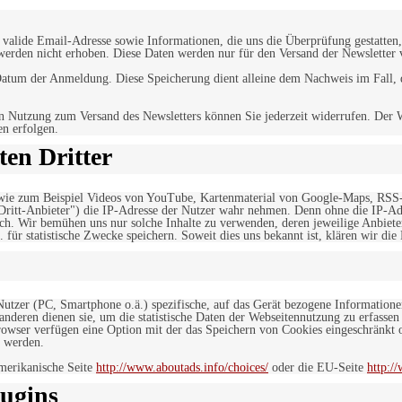
alide Email-Adresse sowie Informationen, die uns die Überprüfung gestatten,
werden nicht erhoben. Diese Daten werden nur für den Versand der Newsletter 
tum der Anmeldung. Diese Speicherung dient alleine dem Nachweis im Fall, da
n Nutzung zum Versand des Newsletters können Sie jederzeit widerrufen. Der W
en erfolgen.
en Dritter
, wie zum Beispiel Videos von YouTube, Kartenmaterial von Google-Maps, RSS
"Dritt-Anbieter") die IP-Adresse der Nutzer wahr nehmen. Denn ohne die IP-Adr
rlich. Wir bemühen uns nur solche Inhalte zu verwenden, deren jeweilige Anbiete
. für statistische Zwecke speichern. Soweit dies uns bekannt ist, klären wir die
 Nutzer (PC, Smartphone o.ä.) spezifische, auf das Gerät bezogene Information
deren dienen sie, um die statistische Daten der Webseitennutzung zu erfassen
owser verfügen eine Option mit der das Speichern von Cookies eingeschränkt od
 werden.
merikanische Seite
http://www.aboutads.info/choices/
oder die EU-Seite
http:/
ugins