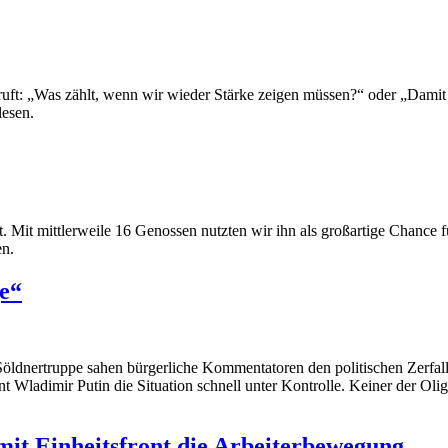
uft: „Was zählt, wenn wir wieder Stärke zeigen müssen?“ oder „Damit uns
lesen.
. Mit mittlerweile 16 Genossen nutzten wir ihn als großartige Chance f
en.
e“
ldnertruppe sahen bürgerliche Kommentatoren den politischen Zerfall 
t Wladimir Putin die Situation schnell unter Kontrolle. Keiner der Olig
it Einheitsfront die Arbeiterbewegung