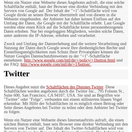
Wenn ein Nutzer eine Webseite dieses Angebotes aufruft, die eine solche
Schaltfläche enthält, baut der Browser eine direkte Verbindung mit den
Servern von Google auf. Der Inhalt der “+1″-Schaltfläche wird von
Google direkt an seinen Browser übermittelt und von diesem in die
Webseite eingebunden. der Anbieter hat daher keinen Einfluss auf den
Umfang der Daten, die Google mit der Schaltfläche erhebt. Laut Google
werden ohne einen Klick auf die Schaltfläche keine personenbezogenen
Daten erhoben. Nur bei eingeloggten Mitgliedern, werden solche Daten,
unter anderem die IP-Adresse, erhoben und verarbeitet.
Zweck und Umfang der Datenerhebung und die weitere Verarbeitung und
Nutzung der Daten durch Google sowie Ihre diesbezüglichen Rechte und
Einstellungsmöglichkeiten zum Schutz Ihrer Privatsphäre können die
Nutzer Googles Datenschutzhinweisen zu der “+1″-Schaltfläche
entnehmen:
http://www.google.com/intl/de/+/policy/+1button.html
und
der FAQ:
http://www.google.com/intl/de/+1/button/.
Twitter
Dieses Angebot nutzt die
Schaltflächen des Dienstes Twitter
. Diese
Schaltflächen werden angeboten durch die Twitter Inc., 795 Folsom St.,
Suite 600, San Francisco, CA 94107, USA. Sie sind an Begriffen wie
"Twitter" oder "Folge", verbunden mit einem stillisierten blauen Vogel
erkennbar. Mit Hilfe der Schaltflächen ist es möglich einen Beitrag oder
Seite dieses Angebotes bei Twitter zu teilen oder dem Anbieter bei Twitter
zu folgen.
Wenn ein Nutzer eine Webseite dieses Internetauftritts aufruft, die einen
solchen Button enthält, baut sein Browser eine direkte Verbindung mit den
Servern von Twitter auf. Der Inhalt des Twitter-Schaltflächen wird von