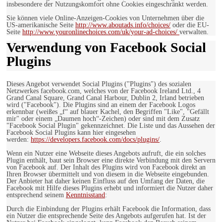
insbesondere der Nutzungskomfort ohne Cookies eingeschränkt werden.
Sie können viele Online-Anzeigen-Cookies von Unternehmen über die
US-amerikanische Seite
http://www.aboutads.info/choices/
oder die EU-
Seite
http://www.youronlinechoices.com/uk/your-ad-choices/
verwalten.
Verwendung von Facebook Social
Plugins
Dieses Angebot verwendet Social Plugins ("Plugins") des sozialen
Netzwerkes facebook.com, welches von der Facebook Ireland Ltd., 4
Grand Canal Square, Grand Canal Harbour, Dublin 2, Irland betrieben
wird ("Facebook"). Die Plugins sind an einem der Facebook Logos
erkennbar (weißes „f“ auf blauer Kachel, den Begriffen "Like", "Gefällt
mir" oder einem „Daumen hoch“-Zeichen) oder sind mit dem Zusatz
"Facebook Social Plugin" gekennzeichnet. Die Liste und das Aussehen der
Facebook Social Plugins kann hier eingesehen
werden:
https://developers.facebook.com/docs/plugins/
.
Wenn ein Nutzer eine Webseite dieses Angebots aufruft, die ein solches
Plugin enthält, baut sein Browser eine direkte Verbindung mit den Servern
von Facebook auf. Der Inhalt des Plugins wird von Facebook direkt an
Ihren Browser übermittelt und von diesem in die Webseite eingebunden.
Der Anbieter hat daher keinen Einfluss auf den Umfang der Daten, die
Facebook mit Hilfe dieses Plugins erhebt und informiert die Nutzer daher
entsprechend seinem
Kenntnisstand
:
Durch die Einbindung der Plugins erhält Facebook die Information, dass
ein Nutzer die entsprechende Seite des Angebots aufgerufen hat. Ist der