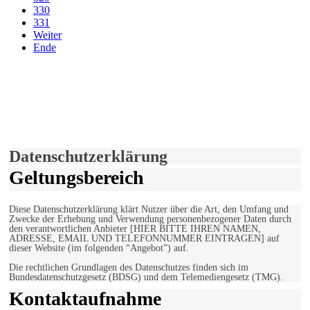
330
331
Weiter
Ende
derfunke.de verwendet Cookies!
Hiermit stimmen Sie der weiteren Nutzung unserer Seite und der
Verwendung von Cookies zu.
Mehr erfahren
Einverstanden!
Datenschutzerklärung
Geltungsbereich
Diese Datenschutzerklärung klärt Nutzer über die Art, den Umfang und
Zwecke der Erhebung und Verwendung personenbezogener Daten durch
den verantwortlichen Anbieter [HIER BITTE IHREN NAMEN,
ADRESSE, EMAIL UND TELEFONNUMMER EINTRAGEN] auf
dieser Website (im folgenden “Angebot”) auf.
Die rechtlichen Grundlagen des Datenschutzes finden sich im
Bundesdatenschutzgesetz (BDSG) und dem Telemediengesetz (TMG).
Kontaktaufnahme