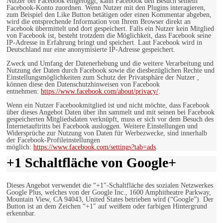
Nutzer bei Facebook eingeloggt, kann Facebook den Besuch seinem
Facebook-Konto zuordnen. Wenn Nutzer mit den Plugins interagieren,
zum Beispiel den Like Button betätigen oder einen Kommentar abgeben,
wird die entsprechende Information von Ihrem Browser direkt an
Facebook übermittelt und dort gespeichert. Falls ein Nutzer kein Mitglied
von Facebook ist, besteht trotzdem die Möglichkeit, dass Facebook seine
IP-Adresse in Erfahrung bringt und speichert. Laut Facebook wird in
Deutschland nur eine anonymisierte IP-Adresse gespeichert.
Zweck und Umfang der Datenerhebung und die weitere Verarbeitung und
Nutzung der Daten durch Facebook sowie die diesbezüglichen Rechte und
Einstellungsmöglichkeiten zum Schutz der Privatsphäre der Nutzer ,
können diese den Datenschutzhinweisen von Facebook
entnehmen:
https://www.facebook.com/about/privacy/
.
Wenn ein Nutzer Facebookmitglied ist und nicht möchte, dass Facebook
über dieses Angebot Daten über ihn sammelt und mit seinen bei Facebook
gespeicherten Mitgliedsdaten verknüpft, muss er sich vor dem Besuch des
Internetauftritts bei Facebook ausloggen. Weitere Einstellungen und
Widersprüche zur Nutzung von Daten für Werbezwecke, sind innerhalb
der Facebook-Profileinstellungen
möglich:
https://www.facebook.com/settings?tab=ads
.
+1 Schaltfläche von Google+
Dieses Angebot verwendet die “+1″-Schaltfläche des sozialen Netzwerkes
Google Plus, welches von der Google Inc., 1600 Amphitheatre Parkway,
Mountain View, CA 94043, United States betrieben wird (“Google”). Der
Button ist an dem Zeichen “+1″ auf weißem oder farbigen Hintergrund
erkennbar.