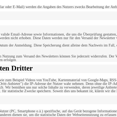
r oder E-Mail) werden die Angaben des Nutzers zwecks Bearbeitung der Anfrage
alide Email-Adresse sowie Informationen, die uns die Überprüfung gestatten,
werden nicht erhoben. Diese Daten werden nur für den Versand der Newsletter 
tum der Anmeldung. Diese Speicherung dient alleine dem Nachweis im Fall, da
n Nutzung zum Versand des Newsletters können Sie jederzeit widerrufen. Der W
en erfolgen.
en Dritter
, wie zum Beispiel Videos von YouTube, Kartenmaterial von Google-Maps, RSS
"Dritt-Anbieter") die IP-Adresse der Nutzer wahr nehmen. Denn ohne die IP-Adr
rlich. Wir bemühen uns nur solche Inhalte zu verwenden, deren jeweilige Anbiete
. für statistische Zwecke speichern. Soweit dies uns bekannt ist, klären wir die
 Nutzer (PC, Smartphone o.ä.) spezifische, auf das Gerät bezogene Information
deren dienen sie, um die statistische Daten der Webseitennutzung zu erfassen