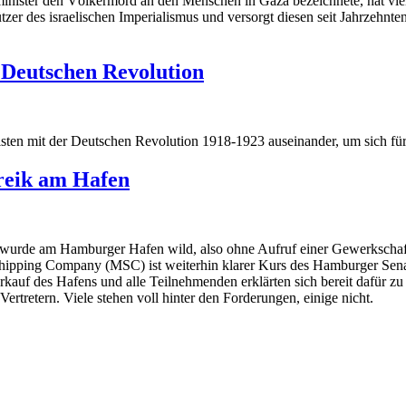
inister den Völkermord an den Menschen in Gaza bezeichnete, hat viel
tützer des israelischen Imperialismus und versorgt diesen seit Jahrzehnt
Deutschen Revolution
sten mit der Deutschen Revolution 1918-1923 auseinander, um sich f
reik am Hafen
wurde am Hamburger Hafen wild, also ohne Aufruf einer Gewerkschaft, 
pping Company (MSC) ist weiterhin klarer Kurs des Hamburger Senats
erkauf des Hafens und alle Teilnehmenden erklärten sich bereit dafür z
rtretern. Viele stehen voll hinter den Forderungen, einige nicht.