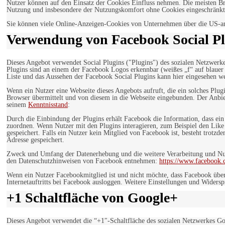
Nutzer können auf den Einsatz der Cookies Einfluss nehmen. Die meisten Br
Nutzung und insbesondere der Nutzungskomfort ohne Cookies eingeschränkt
Sie können viele Online-Anzeigen-Cookies von Unternehmen über die US-a
Verwendung von Facebook Social Pl
Dieses Angebot verwendet Social Plugins ("Plugins") des sozialen Netzwerk
Plugins sind an einem der Facebook Logos erkennbar (weißes „f“ auf blaue
Liste und das Aussehen der Facebook Social Plugins kann hier eingesehen 
Wenn ein Nutzer eine Webseite dieses Angebots aufruft, die ein solches Plug
Browser übermittelt und von diesem in die Webseite eingebunden. Der Anbiet
seinem
Kenntnisstand
:
Durch die Einbindung der Plugins erhält Facebook die Information, dass ei
zuordnen. Wenn Nutzer mit den Plugins interagieren, zum Beispiel den Like
gespeichert. Falls ein Nutzer kein Mitglied von Facebook ist, besteht trotz
Adresse gespeichert.
Zweck und Umfang der Datenerhebung und die weitere Verarbeitung und Nutz
den Datenschutzhinweisen von Facebook entnehmen:
https://www.facebook.
Wenn ein Nutzer Facebookmitglied ist und nicht möchte, dass Facebook über
Internetauftritts bei Facebook ausloggen. Weitere Einstellungen und Wider
+1 Schaltfläche von Google+
Dieses Angebot verwendet die “+1″-Schaltfläche des sozialen Netzwerkes Go