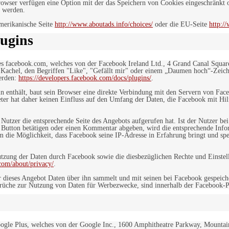
owser verfügen eine Option mit der das Speichern von Cookies eingeschränkt od
 werden.
merikanische Seite
http://www.aboutads.info/choices/
oder die EU-Seite
http:/
ugins
es facebook.com, welches von der Facebook Ireland Ltd., 4 Grand Canal Squar
r Kachel, den Begriffen "Like", "Gefällt mir" oder einem „Daumen hoch“-Zeich
werden:
https://developers.facebook.com/docs/plugins/
.
in enthält, baut sein Browser eine direkte Verbindung mit den Servern von Fac
er hat daher keinen Einfluss auf den Umfang der Daten, die Facebook mit Hilf
n Nutzer die entsprechende Seite des Angebots aufgerufen hat. Ist der Nutzer
 Button betätigen oder einen Kommentar abgeben, wird die entsprechende Info
dem die Möglichkeit, dass Facebook seine IP-Adresse in Erfahrung bringt und sp
ung der Daten durch Facebook sowie die diesbezüglichen Rechte und Einstell
com/about/privacy/
.
 dieses Angebot Daten über ihn sammelt und mit seinen bei Facebook gespeiche
sprüche zur Nutzung von Daten für Werbezwecke, sind innerhalb der Facebook-P
ogle Plus, welches von der Google Inc., 1600 Amphitheatre Parkway, Mountain