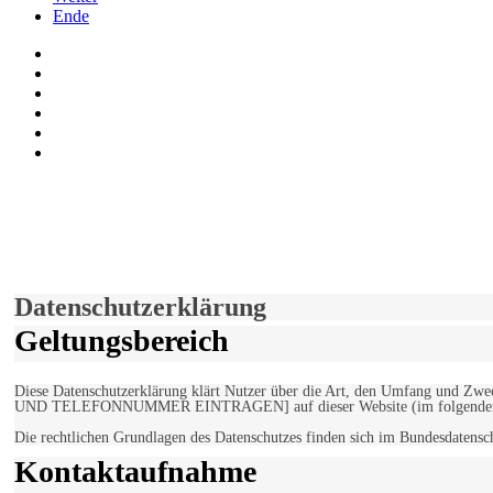
Ende
Auf Facebook folgen
Bei Twitter teilen
Instagram
Auf Youtube folgen
der funke - Shop
marxist.com
derfunke.de verwendet Cookies!
Hiermit stimmen Sie der weiteren Nutzung unserer Seite und der V
Einverstanden!
Datenschutzerklärung
Geltungsbereich
Diese Datenschutzerklärung klärt Nutzer über die Art, den Umfang un
UND TELEFONNUMMER EINTRAGEN] auf dieser Website (im folgenden 
Die rechtlichen Grundlagen des Datenschutzes finden sich im Bundesdaten
Kontaktaufnahme