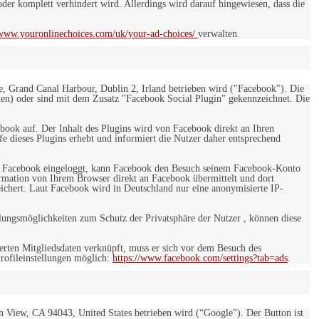
er komplett verhindert wird. Allerdings wird darauf hingewiesen, dass die
/www.youronlinechoices.com/uk/your-ad-choices/
verwalten.
e, Grand Canal Harbour, Dublin 2, Irland betrieben wird ("Facebook"). Die
en) oder sind mit dem Zusatz "Facebook Social Plugin" gekennzeichnet. Die
ebook auf. Der Inhalt des Plugins wird von Facebook direkt an Ihren
e dieses Plugins erhebt und informiert die Nutzer daher entsprechend
 bei Facebook eingeloggt, kann Facebook den Besuch seinem Facebook-Konto
rmation von Ihrem Browser direkt an Facebook übermittelt und dort
eichert. Laut Facebook wird in Deutschland nur eine anonymisierte IP-
ungsmöglichkeiten zum Schutz der Privatsphäre der Nutzer , können diese
rten Mitgliedsdaten verknüpft, muss er sich vor dem Besuch des
rofileinstellungen möglich:
https://www.facebook.com/settings?tab=ads
.
 View, CA 94043, United States betrieben wird (“Google”). Der Button ist