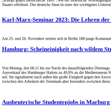
„Kampf gegen menschliche Tiere“, wie der israelische Verteidigungsm
Staates offenbart. Der deutsche Staat ist einer der wichtigsten Unters
Karl-Marx-Seminar 2023: Die Lehren der 
Am 25. und 26. November setzten sich in Berlin 188 junge Kommuni
Hamburg: Scheineinigkeit nach wildem St
Von Montag, den 06.11 bis zur Nacht des darauffolgenden Dienstags 
Ausverkauf des Hamburger Hafens zu 49,9% an die Mediterranean Shi
auf. Sie signalisierte nach außen hin große Einigkeit gegen den Ausv
zwischen den Arbeitern der Terminals aber besonders zwischen ihren Ve
Ausbeuterische Studentenjobs in Marburg