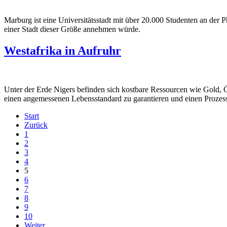
Marburg ist eine Universitätsstadt mit über 20.000 Studenten an der P
einer Stadt dieser Größe annehmen würde.
Westafrika in Aufruhr
Unter der Erde Nigers befinden sich kostbare Ressourcen wie Gold, Öl
einen angemessenen Lebensstandard zu garantieren und einen Prozess 
Start
Zurück
1
2
3
4
5
6
7
8
9
10
Weiter