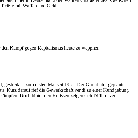
en auch hier in Deutschland den wahren Charakter des israelischen
en fleißig mit Waffen und Geld.
ür den Kampf gegen Kapitalismus heute zu wappnen.
gestreikt – zum ersten Mal seit 1951! Der Grund: der geplante
. Kurz darauf rief die Gewerkschaft ver.di zu einer Kundgebung
u kämpfen. Doch hinter den Kulissen zeigen sich Differenzen,