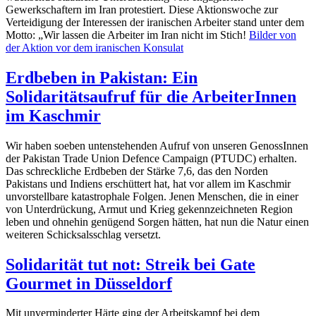
Gewerkschaftern im Iran protestiert. Diese Aktionswoche zur
Verteidigung der Interessen der iranischen Arbeiter stand unter dem
Motto: „Wir lassen die Arbeiter im Iran nicht im Stich!
Bilder von
der Aktion vor dem iranischen Konsulat
Erdbeben in Pakistan: Ein
Solidaritätsaufruf für die ArbeiterInnen
im Kaschmir
Wir haben soeben untenstehenden Aufruf von unseren GenossInnen
der Pakistan Trade Union Defence Campaign (PTUDC) erhalten.
Das schreckliche Erdbeben der Stärke 7,6, das den Norden
Pakistans und Indiens erschüttert hat, hat vor allem im Kaschmir
unvorstellbare katastrophale Folgen. Jenen Menschen, die in einer
von Unterdrückung, Armut und Krieg gekennzeichneten Region
leben und ohnehin genügend Sorgen hätten, hat nun die Natur einen
weiteren Schicksalsschlag versetzt.
Solidarität tut not: Streik bei Gate
Gourmet in Düsseldorf
Mit unverminderter Härte ging der Arbeitskampf bei dem