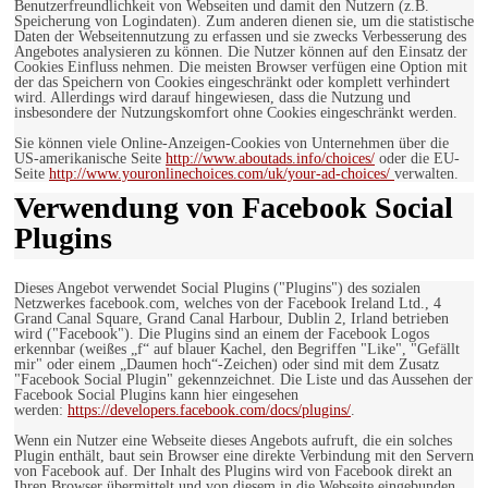
Benutzerfreundlichkeit von Webseiten und damit den Nutzern (z.B.
Speicherung von Logindaten). Zum anderen dienen sie, um die statistische
Daten der Webseitennutzung zu erfassen und sie zwecks Verbesserung des
Angebotes analysieren zu können. Die Nutzer können auf den Einsatz der
Cookies Einfluss nehmen. Die meisten Browser verfügen eine Option mit
der das Speichern von Cookies eingeschränkt oder komplett verhindert
wird. Allerdings wird darauf hingewiesen, dass die Nutzung und
insbesondere der Nutzungskomfort ohne Cookies eingeschränkt werden.
Sie können viele Online-Anzeigen-Cookies von Unternehmen über die
US-amerikanische Seite
http://www.aboutads.info/choices/
oder die EU-
Seite
http://www.youronlinechoices.com/uk/your-ad-choices/
verwalten.
Verwendung von Facebook Social
Plugins
Dieses Angebot verwendet Social Plugins ("Plugins") des sozialen
Netzwerkes facebook.com, welches von der Facebook Ireland Ltd., 4
Grand Canal Square, Grand Canal Harbour, Dublin 2, Irland betrieben
wird ("Facebook"). Die Plugins sind an einem der Facebook Logos
erkennbar (weißes „f“ auf blauer Kachel, den Begriffen "Like", "Gefällt
mir" oder einem „Daumen hoch“-Zeichen) oder sind mit dem Zusatz
"Facebook Social Plugin" gekennzeichnet. Die Liste und das Aussehen der
Facebook Social Plugins kann hier eingesehen
werden:
https://developers.facebook.com/docs/plugins/
.
Wenn ein Nutzer eine Webseite dieses Angebots aufruft, die ein solches
Plugin enthält, baut sein Browser eine direkte Verbindung mit den Servern
von Facebook auf. Der Inhalt des Plugins wird von Facebook direkt an
Ihren Browser übermittelt und von diesem in die Webseite eingebunden.