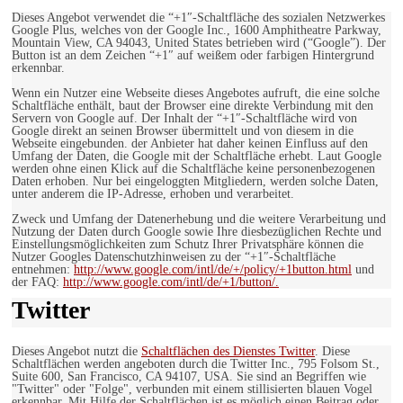
Dieses Angebot verwendet die “+1″-Schaltfläche des sozialen Netzwerkes
Google Plus, welches von der Google Inc., 1600 Amphitheatre Parkway,
Mountain View, CA 94043, United States betrieben wird (“Google”). Der
Button ist an dem Zeichen “+1″ auf weißem oder farbigen Hintergrund
erkennbar.
Wenn ein Nutzer eine Webseite dieses Angebotes aufruft, die eine solche
Schaltfläche enthält, baut der Browser eine direkte Verbindung mit den
Servern von Google auf. Der Inhalt der “+1″-Schaltfläche wird von
Google direkt an seinen Browser übermittelt und von diesem in die
Webseite eingebunden. der Anbieter hat daher keinen Einfluss auf den
Umfang der Daten, die Google mit der Schaltfläche erhebt. Laut Google
werden ohne einen Klick auf die Schaltfläche keine personenbezogenen
Daten erhoben. Nur bei eingeloggten Mitgliedern, werden solche Daten,
unter anderem die IP-Adresse, erhoben und verarbeitet.
Zweck und Umfang der Datenerhebung und die weitere Verarbeitung und
Nutzung der Daten durch Google sowie Ihre diesbezüglichen Rechte und
Einstellungsmöglichkeiten zum Schutz Ihrer Privatsphäre können die
Nutzer Googles Datenschutzhinweisen zu der “+1″-Schaltfläche
entnehmen:
http://www.google.com/intl/de/+/policy/+1button.html
und
der FAQ:
http://www.google.com/intl/de/+1/button/.
Twitter
Dieses Angebot nutzt die
Schaltflächen des Dienstes Twitter
. Diese
Schaltflächen werden angeboten durch die Twitter Inc., 795 Folsom St.,
Suite 600, San Francisco, CA 94107, USA. Sie sind an Begriffen wie
"Twitter" oder "Folge", verbunden mit einem stillisierten blauen Vogel
erkennbar. Mit Hilfe der Schaltflächen ist es möglich einen Beitrag oder