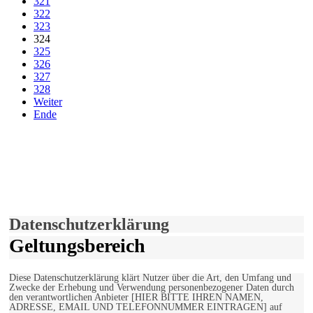
321
322
323
324
325
326
327
328
Weiter
Ende
derfunke.de verwendet Cookies!
Hiermit stimmen Sie der weiteren Nutzung unserer Seite und der
Verwendung von Cookies zu.
Mehr erfahren
Einverstanden!
Datenschutzerklärung
Geltungsbereich
Diese Datenschutzerklärung klärt Nutzer über die Art, den Umfang und
Zwecke der Erhebung und Verwendung personenbezogener Daten durch
den verantwortlichen Anbieter [HIER BITTE IHREN NAMEN,
ADRESSE, EMAIL UND TELEFONNUMMER EINTRAGEN] auf